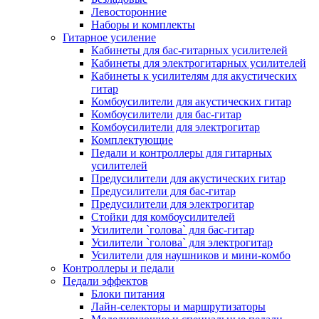
Левосторонние
Наборы и комплекты
Гитарное усиление
Кабинеты для бас-гитарных усилителей
Кабинеты для электрогитарных усилителей
Кабинеты к усилителям для акустических
гитар
Комбоусилители для акустических гитар
Комбоусилители для бас-гитар
Комбоусилители для электрогитар
Комплектующие
Педали и контроллеры для гитарных
усилителей
Предусилители для акустических гитар
Предусилители для бас-гитар
Предусилители для электрогитар
Стойки для комбоусилителей
Усилители `голова` для бас-гитар
Усилители `голова` для электрогитар
Усилители для наушников и мини-комбо
Контроллеры и педали
Педали эффектов
Блоки питания
Лайн-селекторы и маршрутизаторы