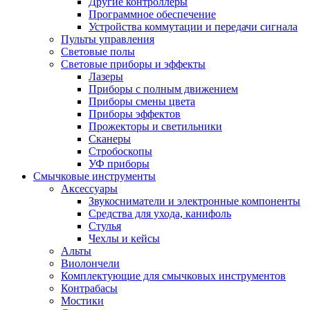
Другие контроллеры
Программное обеспечение
Устройства коммутации и передачи сигнала
Пульты управления
Световые полы
Световые приборы и эффекты
Лазеры
Приборы с полным движением
Приборы смены цвета
Приборы эффектов
Прожекторы и светильники
Сканеры
Стробоскопы
УФ приборы
Смычковые инструменты
Аксессуары
Звукосниматели и электронные компоненты
Средства для ухода, канифоль
Стулья
Чехлы и кейсы
Альты
Виолончели
Комплектующие для смычковых инструментов
Контрабасы
Мостики