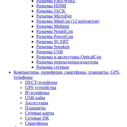
Разъемы FIREWIRE
Разъемы HDMI
Разъемы JACK
Разъемы MicroDot
Разъемы MiniCon (12 контактов)
Разъемы Multipin
Разъемы NeutriCon
Разъемы PowerCon
Разъемы SCART
Разъемы Speakon
Разъемы USB
Разъемы и аксессуары OpticalCon
Разъемы переходники/адаптеры
Разъемы сетевые
Компьютеры, периферия, смартфоны, планшеты, GPS,
телефоны
DECT-телефоны
GPS устройства
IP-телефоны
USB-хабы
Аксессуары
Планшеты
Сетевые карты
Сетевые ПК
Смартфоны