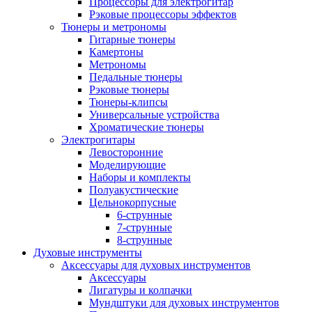
Процессоры для электрогитар
Рэковые процессоры эффектов
Тюнеры и метрономы
Гитарные тюнеры
Камертоны
Метрономы
Педальные тюнеры
Рэковые тюнеры
Тюнеры-клипсы
Универсальные устройства
Хроматические тюнеры
Электрогитары
Левосторонние
Моделирующие
Наборы и комплекты
Полуакустические
Цельнокорпусные
6-струнные
7-струнные
8-струнные
Духовые инструменты
Аксессуары для духовых инструментов
Аксессуары
Лигатуры и колпачки
Мундштуки для духовых инструментов