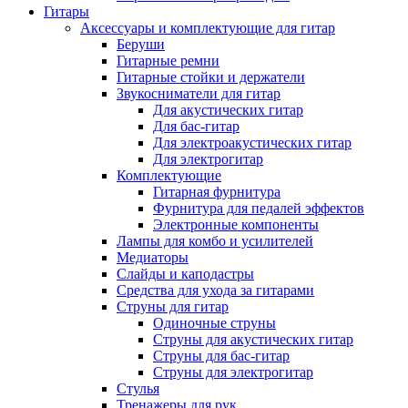
Гитары
Аксессуары и комплектующие для гитар
Беруши
Гитарные ремни
Гитарные стойки и держатели
Звукосниматели для гитар
Для акустических гитар
Для бас-гитар
Для электроакустических гитар
Для электрогитар
Комплектующие
Гитарная фурнитура
Фурнитура для педалей эффектов
Электронные компоненты
Лампы для комбо и усилителей
Медиаторы
Слайды и каподастры
Средства для ухода за гитарами
Струны для гитар
Одиночные струны
Струны для акустических гитар
Струны для бас-гитар
Струны для электрогитар
Стулья
Тренажеры для рук