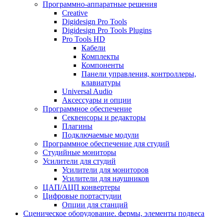
Программно-аппаратные решения
Creative
Digidesign Pro Tools
Digidesign Pro Tools Plugins
Pro Tools HD
Кабели
Комплекты
Компоненты
Панели управления, контроллеры,
клавиатуры
Universal Audio
Аксессуары и опции
Программное обеспечение
Cеквенсоры и редакторы
Плагины
Подключаемые модули
Программное обеспечение для студий
Студийные мониторы
Усилители для студий
Усилители для мониторов
Усилители для наушников
ЦАП/АЦП конвертеры
Цифровые портастудии
Опции для станций
Сценическое оборудование. фермы, элементы подвеса