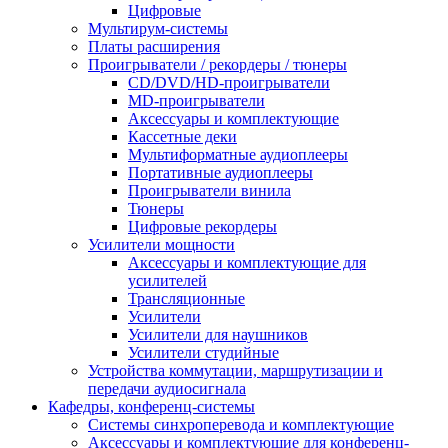
Цифровые
Мультирум-системы
Платы расширения
Проигрыватели / рекордеры / тюнеры
CD/DVD/HD-проигрыватели
MD-проигрыватели
Аксессуары и комплектующие
Кассетные деки
Мультиформатные аудиоплееры
Портативные аудиоплееры
Проигрыватели винила
Тюнеры
Цифровые рекордеры
Усилители мощности
Аксессуары и комплектующие для
усилителей
Трансляционные
Усилители
Усилители для наушников
Усилители студийные
Устройства коммутации, маршрутизации и
передачи аудиосигнала
Кафедры, конференц-системы
Cистемы синхроперевода и комплектующие
Аксессуары и комплектующие для конференц-