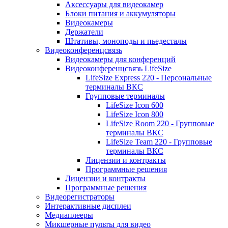
Аксессуары для видеокамер
Блоки питания и аккумуляторы
Видеокамеры
Держатели
Штативы, моноподы и пьедесталы
Видеоконференцсвязь
Видеокамеры для конференций
Видеоконференцсвязь LifeSize
LifeSize Express 220 - Персональные
терминалы ВКС
Групповые терминалы
LifeSize Icon 600
LifeSize Icon 800
LifeSize Room 220 - Групповые
терминалы ВКС
LifeSize Team 220 - Групповые
терминалы ВКС
Лицензии и контракты
Программные решения
Лицензии и контракты
Программные решения
Видеорегистраторы
Интерактивные дисплеи
Медиаплееры
Микшерные пульты для видео