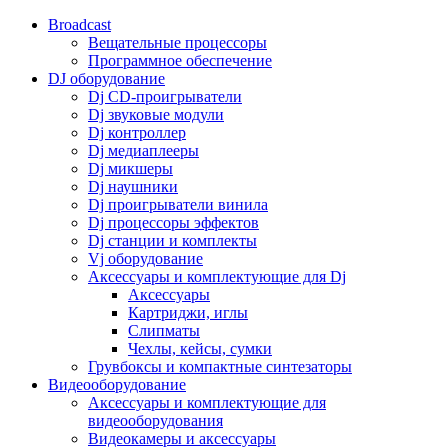
Broadcast
Вещательные процессоры
Программное обеспечение
DJ оборудование
Dj CD-проигрыватели
Dj звуковые модули
Dj контроллер
Dj медиаплееры
Dj микшеры
Dj наушники
Dj проигрыватели винила
Dj процессоры эффектов
Dj станции и комплекты
Vj оборудование
Аксессуары и комплектующие для Dj
Аксессуары
Картриджи, иглы
Слипматы
Чехлы, кейсы, сумки
Грувбоксы и компактные синтезаторы
Видеооборудование
Аксессуары и комплектующие для
видеооборудования
Видеокамеры и аксессуары