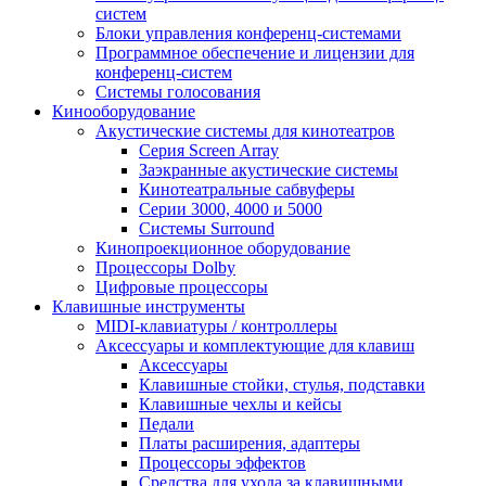
систем
Блоки управления конференц-системами
Программное обеспечение и лицензии для
конференц-систем
Системы голосования
Кинооборудование
Акустические системы для кинотеатров
Cерия Screen Array
Заэкранные акустические системы
Кинотеатральные сабвуферы
Серии 3000, 4000 и 5000
Системы Surround
Кинопроекционное оборудование
Процессоры Dolby
Цифровые процессоры
Клавишные инструменты
MIDI-клавиатуры / контроллеры
Аксессуары и комплектующие для клавиш
Аксессуары
Клавишные стойки, стулья, подставки
Клавишные чехлы и кейсы
Педали
Платы расширения, адаптеры
Процессоры эффектов
Средства для ухода за клавишными