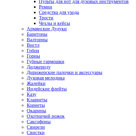
Пульты для нот для духовых инструментов
Ремни
Средства для ухода
Трости
Чехлы и кейсы
Армянские Дудуки
Баритоны
Валторны
Вистл
Гобои
Горны
Губные гармошки
Диджериду
Дирижерские палочки и аксессуары
Духовая мелодика
Жалейки
Индейские флейты
Казу
Кларнеты
Корнеты
Окарины
Охотничий рожок
Саксофоны
Свирели
Свистки