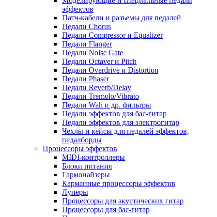
Моделирующие и специальные педали
эффектов
Патч-кабели и разъемы для педалей
Педали Chorus
Педали Compressor и Equalizer
Педали Flanger
Педали Noise Gate
Педали Octaver и Pitch
Педали Overdrive и Distortion
Педали Phaser
Педали Reverb/Delay
Педали Tremolo/Vibrato
Педали Wah и др. фильтры
Педали эффектов для бас-гитар
Педали эффектов для электрогитар
Чехлы и кейсы для педалей эффектов,
педалборды
Процессоры эффектов
MIDI-контроллеры
Блоки питания
Гармонайзеры
Карманные процессоры эффектов
Луперы
Процессоры для акустических гитар
Процессоры для бас-гитар