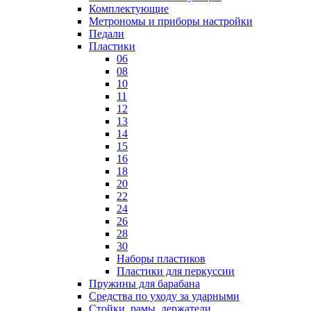
Комплектующие
Метрономы и приборы настройки
Педали
Пластики
06
08
10
11
12
13
14
15
16
18
20
22
24
26
28
30
Наборы пластиков
Пластики для перкуссии
Пружины для барабана
Средства по уходу за ударными
Стойки, рамы, держатели