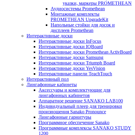
указки, маркеры PROMETHEAN
Аудиосистемы Promethean
Монтажные комплекты
PROMETHEAN UpgradeKit
Напольные стойки для досок и
дисплеев Promethean
Интерактивные доски
Интерактивные доски InFocus
Интерактивные доски IQBoard
Интерактивные доски Promethean ActivBoard
Интерактивные доски Samsung
Интерактивные доски Triumph Board
Интерактивные доски YesVision
Интерактивные панели TeachTouch
Интерактивный пол
Лингафонные кабинеты
Аксессуары и комплектующие для
лингафонных кабинетов
Аппаратное решение SANAKO LAB100
Индивидуальный плеер для тренировки
произношения Sanako Pronounce
Лингафонные гарнитуры
Программное обеспечение Sanako
Программные комплексы SANAKO STUDY
1200