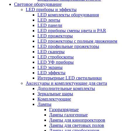
Световое оборудование
LED приборы и эффекты
LED комплекты оборудования
LED ленты
LED панели
LED приборы смены цвета и PAR
LED прожекторы
LED прожекторы с полным движением
LED профильные прожекторы
LED сканеры
LED стробоскопы
LED УФ приборы
LED экраны
LED эффекты
Интерьерные LED светильники
Аксессуары и комплектующие для света
Дополнительные комплекты
Зеркальные шары
Комплектующие
Лампы
Газоразрядные
Лампы галогенные
Лампы для кинопроекторов
Лампы для световых полов
Лампы для стробоскопов