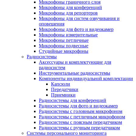
Микрофоны граничного слоя
Микрофоны для конференций
Микрофоны для репортеров
Микрофоны для систем озвучивания и
оповещения
Микрофоны для фото и видеокамер
Микрофоны измерительные
Микрофоны петличные
Микрофоны подвесные
Студийные микрофоны
Радиосистемы
Аксессуары и комплектующие для
радиосистем
Инструментальные радиосистемы
Компоненты индивидуальной комплектации
Капсюли
Передатчики
Приемники
Радиосистемы для конференций
Радиосистемы для фото и видеокамер
Радиосистемы с головным микрофоном
Радиосистемы с петличным микрофоном
Радиосистемы с поясным передатчиком
Радиосистемы с ручным передатчиком
Системы персонального мониторинга