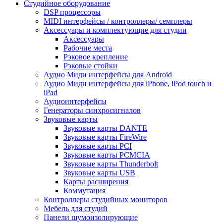
Студийное оборудование
DSP процессоры
MIDI интерфейсы / контроллеры/ семплеры
Аксессуары и комплектующие для студии
Аксессуары
Рабочие места
Рэковое крепление
Рэковые стойки
Аудио Миди интерфейсы для Android
Аудио Миди интерфейсы для iPhone, iPod touch и
iPad
Аудиоинтерфейсы
Генераторы синхросигналов
Звуковые карты
Звуковые карты DANTE
Звуковые карты FireWire
Звуковые карты PCI
Звуковые карты PCMCIA
Звуковые карты Thunderbolt
Звуковые карты USB
Карты расширения
Коммутация
Контроллеры студийных мониторов
Мебель для студий
Панели шумоизолирующие