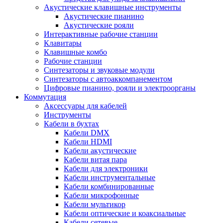
Акустические клавишные инструменты
Акустические пианино
Акустические рояли
Интерактивные рабочие станции
Клавитары
Клавишные комбо
Рабочие станции
Синтезаторы и звуковые модули
Синтезаторы с автоаккомпанементом
Цифровые пианино, рояли и электроорганы
Коммутация
Аксессуары для кабелей
Инструменты
Кабели в бухтах
Кабели DMX
Кабели HDMI
Кабели акустические
Кабели витая пара
Кабели для электроники
Кабели инструментальные
Кабели комбинированные
Кабели микрофонные
Кабели мультикор
Кабели оптические и коаксиальные
Кабели сетевые