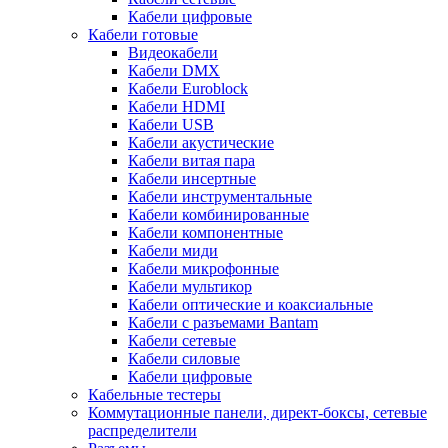
Кабели цифровые
Кабели готовые
Видеокабели
Кабели DMX
Кабели Euroblock
Кабели HDMI
Кабели USB
Кабели акустические
Кабели витая пара
Кабели инсертные
Кабели инструментальные
Кабели комбинированные
Кабели компонентные
Кабели миди
Кабели микрофонные
Кабели мультикор
Кабели оптические и коаксиальные
Кабели с разъемами Bantam
Кабели сетевые
Кабели силовые
Кабели цифровые
Кабельные тестеры
Коммутационные панели, директ-боксы, сетевые
распределители