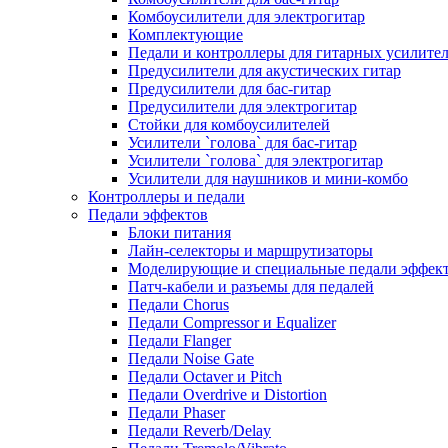
Комбоусилители для электрогитар
Комплектующие
Педали и контроллеры для гитарных усилите
Предусилители для акустических гитар
Предусилители для бас-гитар
Предусилители для электрогитар
Стойки для комбоусилителей
Усилители `голова` для бас-гитар
Усилители `голова` для электрогитар
Усилители для наушников и мини-комбо
Контроллеры и педали
Педали эффектов
Блоки питания
Лайн-селекторы и маршрутизаторы
Моделирующие и специальные педали эффек
Патч-кабели и разъемы для педалей
Педали Chorus
Педали Compressor и Equalizer
Педали Flanger
Педали Noise Gate
Педали Octaver и Pitch
Педали Overdrive и Distortion
Педали Phaser
Педали Reverb/Delay