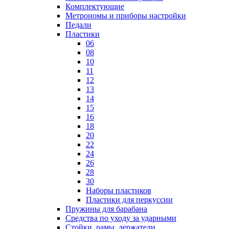
Комплектующие
Метрономы и приборы настройки
Педали
Пластики
06
08
10
11
12
13
14
15
16
18
20
22
24
26
28
30
Наборы пластиков
Пластики для перкуссии
Пружины для барабана
Средства по уходу за ударными
Стойки, рамы, держатели