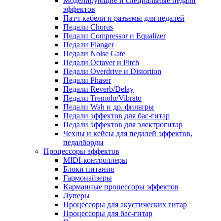
Моделирующие и специальные педали
эффектов
Патч-кабели и разъемы для педалей
Педали Chorus
Педали Compressor и Equalizer
Педали Flanger
Педали Noise Gate
Педали Octaver и Pitch
Педали Overdrive и Distortion
Педали Phaser
Педали Reverb/Delay
Педали Tremolo/Vibrato
Педали Wah и др. фильтры
Педали эффектов для бас-гитар
Педали эффектов для электрогитар
Чехлы и кейсы для педалей эффектов,
педалборды
Процессоры эффектов
MIDI-контроллеры
Блоки питания
Гармонайзеры
Карманные процессоры эффектов
Луперы
Процессоры для акустических гитар
Процессоры для бас-гитар