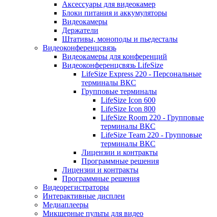
Аксессуары для видеокамер
Блоки питания и аккумуляторы
Видеокамеры
Держатели
Штативы, моноподы и пьедесталы
Видеоконференцсвязь
Видеокамеры для конференций
Видеоконференцсвязь LifeSize
LifeSize Express 220 - Персональные
терминалы ВКС
Групповые терминалы
LifeSize Icon 600
LifeSize Icon 800
LifeSize Room 220 - Групповые
терминалы ВКС
LifeSize Team 220 - Групповые
терминалы ВКС
Лицензии и контракты
Программные решения
Лицензии и контракты
Программные решения
Видеорегистраторы
Интерактивные дисплеи
Медиаплееры
Микшерные пульты для видео