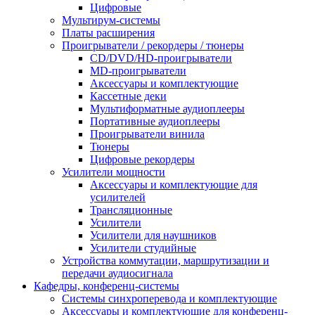
Цифровые
Мультирум-системы
Платы расширения
Проигрыватели / рекордеры / тюнеры
CD/DVD/HD-проигрыватели
MD-проигрыватели
Аксессуары и комплектующие
Кассетные деки
Мультиформатные аудиоплееры
Портативные аудиоплееры
Проигрыватели винила
Тюнеры
Цифровые рекордеры
Усилители мощности
Аксессуары и комплектующие для
усилителей
Трансляционные
Усилители
Усилители для наушников
Усилители студийные
Устройства коммутации, маршрутизации и
передачи аудиосигнала
Кафедры, конференц-системы
Cистемы синхроперевода и комплектующие
Аксессуары и комплектующие для конференц-