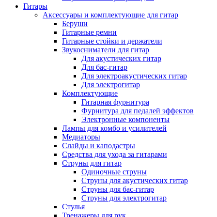
Гитары
Аксессуары и комплектующие для гитар
Беруши
Гитарные ремни
Гитарные стойки и держатели
Звукосниматели для гитар
Для акустических гитар
Для бас-гитар
Для электроакустических гитар
Для электрогитар
Комплектующие
Гитарная фурнитура
Фурнитура для педалей эффектов
Электронные компоненты
Лампы для комбо и усилителей
Медиаторы
Слайды и каподастры
Средства для ухода за гитарами
Струны для гитар
Одиночные струны
Струны для акустических гитар
Струны для бас-гитар
Струны для электрогитар
Стулья
Тренажеры для рук