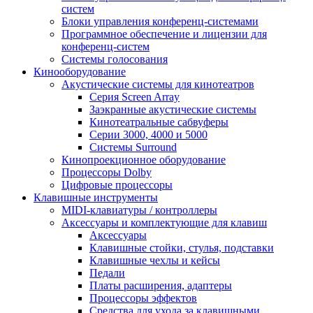
систем
Блоки управления конференц-системами
Программное обеспечение и лицензии для
конференц-систем
Системы голосования
Кинооборудование
Акустические системы для кинотеатров
Cерия Screen Array
Заэкранные акустические системы
Кинотеатральные сабвуферы
Серии 3000, 4000 и 5000
Системы Surround
Кинопроекционное оборудование
Процессоры Dolby
Цифровые процессоры
Клавишные инструменты
MIDI-клавиатуры / контроллеры
Аксессуары и комплектующие для клавиш
Аксессуары
Клавишные стойки, стулья, подставки
Клавишные чехлы и кейсы
Педали
Платы расширения, адаптеры
Процессоры эффектов
Средства для ухода за клавишными