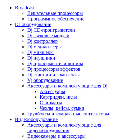
Broadcast
Вещательные процессоры
Программное обеспечение
DJ оборудование
Dj CD-проигрыватели
Dj звуковые модули
Dj контроллер
Dj медиаплееры
Dj микшеры
Dj наушники
Dj проигрыватели винила
Dj процессоры эффектов
Dj станции и комплекты
Vj оборудование
Аксессуары и комплектующие для Dj
Аксессуары
Картриджи, иглы
Слипматы
Чехлы, кейсы, сумки
Грувбоксы и компактные синтезаторы
Видеооборудование
Аксессуары и комплектующие для
видеооборудования
Видеокамеры и аксессуары