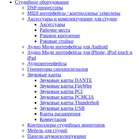
Студийное оборудование
DSP процессоры
MIDI интерфейсы / контроллеры/ семплеры
Аксессуары и комплектующие для студии
Аксессуары
Рабочие места
Рэковое крепление
Рэковые стойки
Аудио Миди интерфейсы для Android
Аудио Миди интерфейсы для iPhone, iPod touch и
iPad
Аудиоинтерфейсы
Генераторы синхросигналов
Звуковые карты
Звуковые карты DANTE
Звуковые карты FireWire
Звуковые карты PCI
Звуковые карты PCMCIA
Звуковые карты Thunderbolt
Звуковые карты USB
Карты расширения
Коммутация
Контроллеры студийных мониторов
Мебель для студий
Панели шумоизолирующие