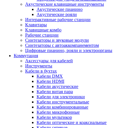
Акустические клавишные инструменты
Акустические пианино
Акустические рояли
Интерактивные рабочие станции
Клавитары
Клавишные комбо
Рабочие станции
Синтезаторы и звуковые модули
Синтезаторы с автоаккомпанементом
Цифровые пианино, рояли и электроорганы
Коммутация
Аксессуары для кабелей
Инструменты
Кабели в бухтах
Кабели DMX
Кабели HDMI
Кабели акустические
Кабели витая пара
Кабели для электроники
Кабели инструментальные
Кабели комбинированные
Кабели микрофонные
Кабели мультикор
Кабели оптические и коаксиальные
Кабели сетевые