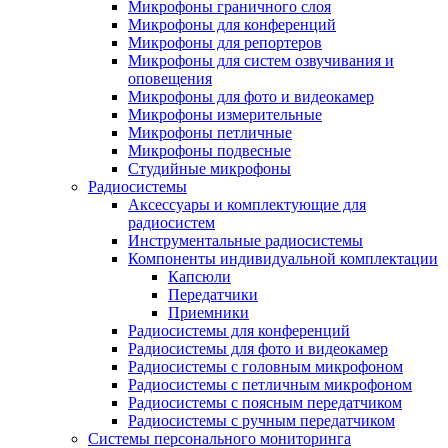
Микрофоны граничного слоя
Микрофоны для конференций
Микрофоны для репортеров
Микрофоны для систем озвучивания и
оповещения
Микрофоны для фото и видеокамер
Микрофоны измерительные
Микрофоны петличные
Микрофоны подвесные
Студийные микрофоны
Радиосистемы
Аксессуары и комплектующие для
радиосистем
Инструментальные радиосистемы
Компоненты индивидуальной комплектации
Капсюли
Передатчики
Приемники
Радиосистемы для конференций
Радиосистемы для фото и видеокамер
Радиосистемы с головным микрофоном
Радиосистемы с петличным микрофоном
Радиосистемы с поясным передатчиком
Радиосистемы с ручным передатчиком
Системы персонального мониторинга