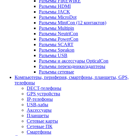
Разъемы FIREWIRE
Разъемы HDMI
Разъемы JACK
Разъемы MicroDot
Разъемы MiniCon (12 контактов)
Разъемы Multipin
Разъемы NeutriCon
Разъемы PowerCon
Разъемы SCART
Разъемы Speakon
Разъемы USB
Разъемы и аксессуары OpticalCon
Разъемы переходники/адаптеры
Разъемы сетевые
Компьютеры, периферия, смартфоны, планшеты, GPS,
телефоны
DECT-телефоны
GPS устройства
IP-телефоны
USB-хабы
Аксессуары
Планшеты
Сетевые карты
Сетевые ПК
Смартфоны