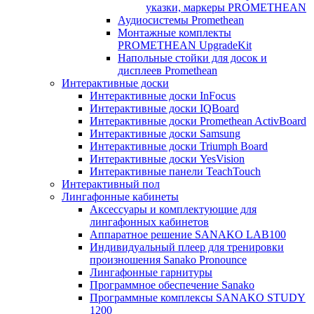
указки, маркеры PROMETHEAN
Аудиосистемы Promethean
Монтажные комплекты
PROMETHEAN UpgradeKit
Напольные стойки для досок и
дисплеев Promethean
Интерактивные доски
Интерактивные доски InFocus
Интерактивные доски IQBoard
Интерактивные доски Promethean ActivBoard
Интерактивные доски Samsung
Интерактивные доски Triumph Board
Интерактивные доски YesVision
Интерактивные панели TeachTouch
Интерактивный пол
Лингафонные кабинеты
Аксессуары и комплектующие для
лингафонных кабинетов
Аппаратное решение SANAKO LAB100
Индивидуальный плеер для тренировки
произношения Sanako Pronounce
Лингафонные гарнитуры
Программное обеспечение Sanako
Программные комплексы SANAKO STUDY
1200