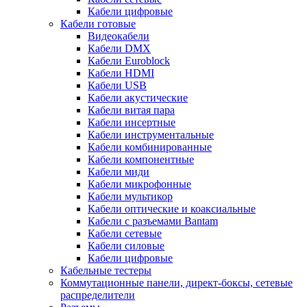
Кабели цифровые
Кабели готовые
Видеокабели
Кабели DMX
Кабели Euroblock
Кабели HDMI
Кабели USB
Кабели акустические
Кабели витая пара
Кабели инсертные
Кабели инструментальные
Кабели комбинированные
Кабели компонентные
Кабели миди
Кабели микрофонные
Кабели мультикор
Кабели оптические и коаксиальные
Кабели с разъемами Bantam
Кабели сетевые
Кабели силовые
Кабели цифровые
Кабельные тестеры
Коммутационные панели, директ-боксы, сетевые
распределители