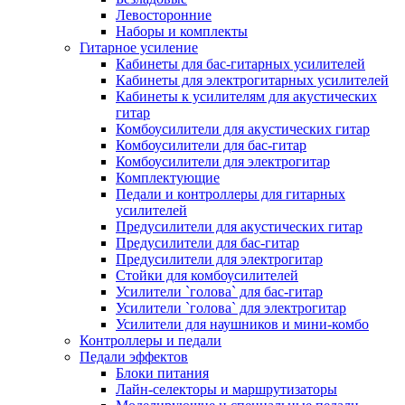
Левосторонние
Наборы и комплекты
Гитарное усиление
Кабинеты для бас-гитарных усилителей
Кабинеты для электрогитарных усилителей
Кабинеты к усилителям для акустических
гитар
Комбоусилители для акустических гитар
Комбоусилители для бас-гитар
Комбоусилители для электрогитар
Комплектующие
Педали и контроллеры для гитарных
усилителей
Предусилители для акустических гитар
Предусилители для бас-гитар
Предусилители для электрогитар
Стойки для комбоусилителей
Усилители `голова` для бас-гитар
Усилители `голова` для электрогитар
Усилители для наушников и мини-комбо
Контроллеры и педали
Педали эффектов
Блоки питания
Лайн-селекторы и маршрутизаторы