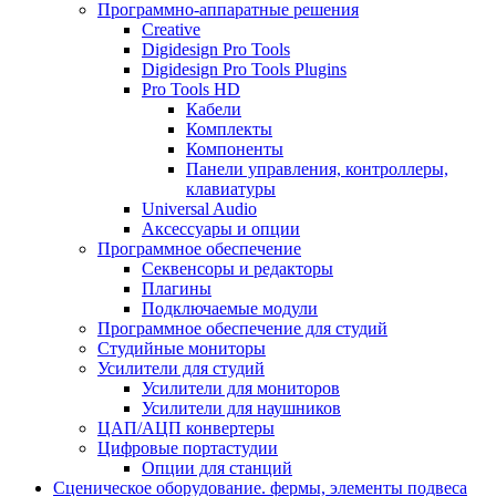
Программно-аппаратные решения
Creative
Digidesign Pro Tools
Digidesign Pro Tools Plugins
Pro Tools HD
Кабели
Комплекты
Компоненты
Панели управления, контроллеры,
клавиатуры
Universal Audio
Аксессуары и опции
Программное обеспечение
Cеквенсоры и редакторы
Плагины
Подключаемые модули
Программное обеспечение для студий
Студийные мониторы
Усилители для студий
Усилители для мониторов
Усилители для наушников
ЦАП/АЦП конвертеры
Цифровые портастудии
Опции для станций
Сценическое оборудование. фермы, элементы подвеса