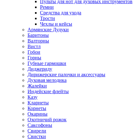
Пульты для нот для духовых инструментов
Ремни
Средства для ухода
Трости
Чехлы и кейсы
Армянские Дудуки
Баритоны
Валторны
Вистл
Гобои
Горны
Губные гармошки
Диджериду
Дирижерские палочки и аксессуары
Духовая мелодика
Жалейки
Индейские флейты
Казу
Кларнеты
Корнеты
Окарины
Охотничий рожок
Саксофоны
Свирели
Свистки