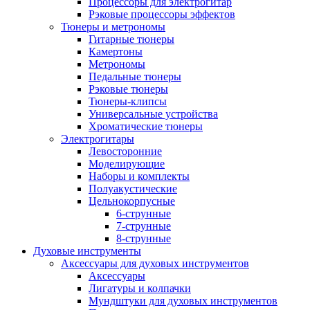
Процессоры для электрогитар
Рэковые процессоры эффектов
Тюнеры и метрономы
Гитарные тюнеры
Камертоны
Метрономы
Педальные тюнеры
Рэковые тюнеры
Тюнеры-клипсы
Универсальные устройства
Хроматические тюнеры
Электрогитары
Левосторонние
Моделирующие
Наборы и комплекты
Полуакустические
Цельнокорпусные
6-струнные
7-струнные
8-струнные
Духовые инструменты
Аксессуары для духовых инструментов
Аксессуары
Лигатуры и колпачки
Мундштуки для духовых инструментов