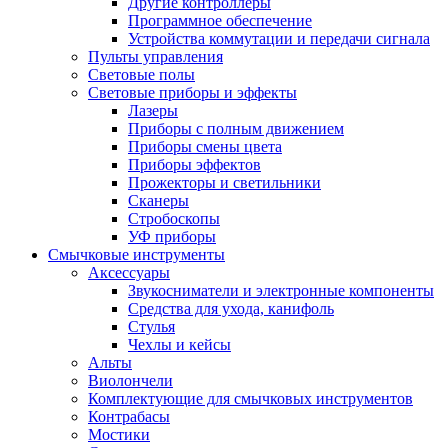
Другие контроллеры
Программное обеспечение
Устройства коммутации и передачи сигнала
Пульты управления
Световые полы
Световые приборы и эффекты
Лазеры
Приборы с полным движением
Приборы смены цвета
Приборы эффектов
Прожекторы и светильники
Сканеры
Стробоскопы
УФ приборы
Смычковые инструменты
Аксессуары
Звукосниматели и электронные компоненты
Средства для ухода, канифоль
Стулья
Чехлы и кейсы
Альты
Виолончели
Комплектующие для смычковых инструментов
Контрабасы
Мостики