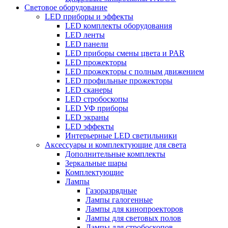
Световое оборудование
LED приборы и эффекты
LED комплекты оборудования
LED ленты
LED панели
LED приборы смены цвета и PAR
LED прожекторы
LED прожекторы с полным движением
LED профильные прожекторы
LED сканеры
LED стробоскопы
LED УФ приборы
LED экраны
LED эффекты
Интерьерные LED светильники
Аксессуары и комплектующие для света
Дополнительные комплекты
Зеркальные шары
Комплектующие
Лампы
Газоразрядные
Лампы галогенные
Лампы для кинопроекторов
Лампы для световых полов
Лампы для стробоскопов