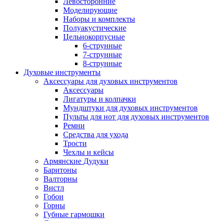
Левосторонние
Моделирующие
Наборы и комплекты
Полуакустические
Цельнокорпусные
6-струнные
7-струнные
8-струнные
Духовые инструменты
Аксессуары для духовых инструментов
Аксессуары
Лигатуры и колпачки
Мундштуки для духовых инструментов
Пульты для нот для духовых инструментов
Ремни
Средства для ухода
Трости
Чехлы и кейсы
Армянские Дудуки
Баритоны
Валторны
Вистл
Гобои
Горны
Губные гармошки