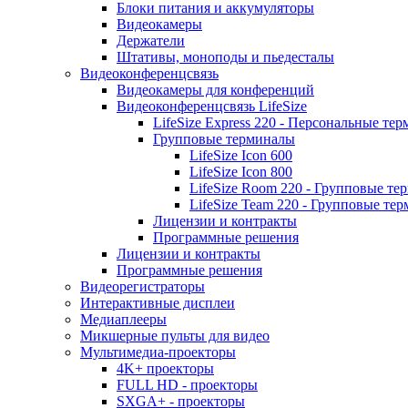
Блоки питания и аккумуляторы
Видеокамеры
Держатели
Штативы, моноподы и пьедесталы
Видеоконференцсвязь
Видеокамеры для конференций
Видеоконференцсвязь LifeSize
LifeSize Express 220 - Персональные т
Групповые терминалы
LifeSize Icon 600
LifeSize Icon 800
LifeSize Room 220 - Групповые т
LifeSize Team 220 - Групповые т
Лицензии и контракты
Программные решения
Лицензии и контракты
Программные решения
Видеорегистраторы
Интерактивные дисплеи
Медиаплееры
Микшерные пульты для видео
Мультимедиа-проекторы
4K+ проекторы
FULL HD - проекторы
SXGA+ - проекторы