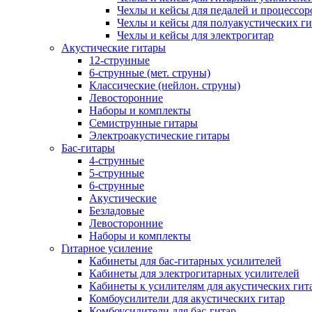
Чехлы и кейсы для педалей и процессор
Чехлы и кейсы для полуакустических ги
Чехлы и кейсы для электрогитар
Акустические гитары
12-струнные
6-струнные (мет. струны)
Классические (нейлон. струны)
Левосторонние
Наборы и комплекты
Семиструнные гитары
Электроакустические гитары
Бас-гитары
4-струнные
5-струнные
6-струнные
Акустические
Безладовые
Левосторонние
Наборы и комплекты
Гитарное усиление
Кабинеты для бас-гитарных усилителей
Кабинеты для электрогитарных усилителей
Кабинеты к усилителям для акустических гит
Комбоусилители для акустических гитар
Комбоусилители для бас-гитар