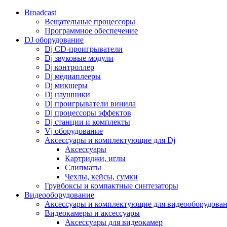
Broadcast
Вещательные процессоры
Программное обеспечение
DJ оборудование
Dj CD-проигрыватели
Dj звуковые модули
Dj контроллер
Dj медиаплееры
Dj микшеры
Dj наушники
Dj проигрыватели винила
Dj процессоры эффектов
Dj станции и комплекты
Vj оборудование
Аксессуары и комплектующие для Dj
Аксессуары
Картриджи, иглы
Слипматы
Чехлы, кейсы, сумки
Грувбоксы и компактные синтезаторы
Видеооборудование
Аксессуары и комплектующие для видеооборудова
Видеокамеры и аксессуары
Аксессуары для видеокамер