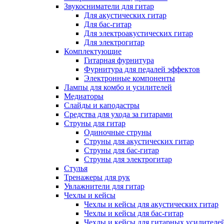
Звукосниматели для гитар
Для акустических гитар
Для бас-гитар
Для электроакустических гитар
Для электрогитар
Комплектующие
Гитарная фурнитура
Фурнитура для педалей эффектов
Электронные компоненты
Лампы для комбо и усилителей
Медиаторы
Слайды и каподастры
Средства для ухода за гитарами
Струны для гитар
Одиночные струны
Струны для акустических гитар
Струны для бас-гитар
Струны для электрогитар
Стулья
Тренажеры для рук
Увлажнители для гитар
Чехлы и кейсы
Чехлы и кейсы для акустических гитар
Чехлы и кейсы для бас-гитар
Чехлы и кейсы для гитарных усилителе