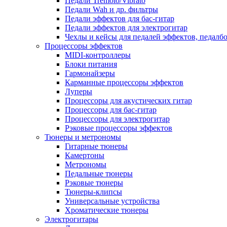
Педали Tremolo/Vibrato
Педали Wah и др. фильтры
Педали эффектов для бас-гитар
Педали эффектов для электрогитар
Чехлы и кейсы для педалей эффектов, педалб
Процессоры эффектов
MIDI-контроллеры
Блоки питания
Гармонайзеры
Карманные процессоры эффектов
Луперы
Процессоры для акустических гитар
Процессоры для бас-гитар
Процессоры для электрогитар
Рэковые процессоры эффектов
Тюнеры и метрономы
Гитарные тюнеры
Камертоны
Метрономы
Педальные тюнеры
Рэковые тюнеры
Тюнеры-клипсы
Универсальные устройства
Хроматические тюнеры
Электрогитары