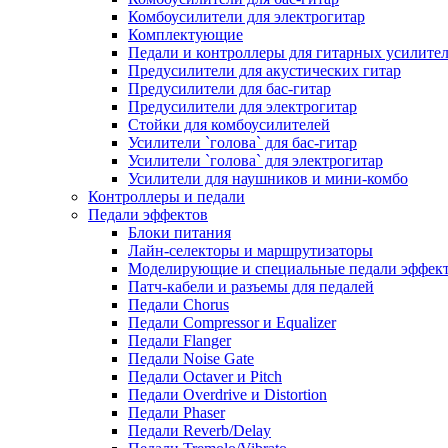
Комбоусилители для электрогитар
Комплектующие
Педали и контроллеры для гитарных усилите
Предусилители для акустических гитар
Предусилители для бас-гитар
Предусилители для электрогитар
Стойки для комбоусилителей
Усилители `голова` для бас-гитар
Усилители `голова` для электрогитар
Усилители для наушников и мини-комбо
Контроллеры и педали
Педали эффектов
Блоки питания
Лайн-селекторы и маршрутизаторы
Моделирующие и специальные педали эффек
Патч-кабели и разъемы для педалей
Педали Chorus
Педали Compressor и Equalizer
Педали Flanger
Педали Noise Gate
Педали Octaver и Pitch
Педали Overdrive и Distortion
Педали Phaser
Педали Reverb/Delay