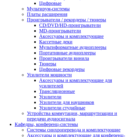
Цифровые
Мультирум-системы
Платы расширения
Проигрыватели / рекордеры / тюнеры
CD/DVD/HD-проигрыватели
MD-проигрыватели
Аксессуары и комплектующие
Кассетные деки
Мультиформатные аудиоплееры
Портативные аудиоплееры
Проигрыватели винила
Тюнеры
Цифровые рекордеры
Усилители мощности
Аксессуары и комплектующие для
усилителей
Трансляционные
Усилители
Усилители для наушников
Усилители студийные
Устройства коммутации, маршрутизации и
передачи аудиосигнала
Кафедры, конференц-системы
Cистемы синхроперевода и комплектующие
Аксессуары и комплектующие для конференц-