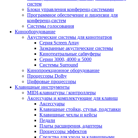
систем
Блоки управления конференц-системами
Программное обеспечение и лицензии для
конференц-систем
Системы голосования
Кинооборудование
Акустические системы для кинотеатров
Cерия Screen Array
Заэкранные акустические системы
Кинотеатральные сабвуферы
Серии 3000, 4000 и 5000
Системы Surround
Кинопроекционное оборудование
Процессоры Dolby
Цифровые процессоры
Клавишные инструменты
MIDI-клавиатуры / контроллеры
Аксессуары и комплектующие для клавиш
Аксессуары
Клавишные стойки, стулья, подставки
Клавишные чехлы и кейсы
Педали
Платы расширения, адаптеры
Процессоры эффектов
Средства для ухода за клавишными