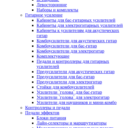
Левосторонние
Наборы и комплекты
Гитарное усиление
Кабинеты для бас-гитарных усилителей
Кабинеты для электрогитарных усилителей
Кабинеты к усилителям для акустических
гитар
Комбоусилители для акустических гитар
Комбоусилители для бас-гитар
Комбоусилители для электрогитар
Комплектующие
Педали и контроллеры для гитарных
усилителей
Предусилители для акустических гитар
Предусилители для бас-гитар
Предусилители для электрогитар
Стойки для комбоусилителей
Усилители `голова` для бас-гитар
Усилители `голова` для электрогитар
Усилители для наушников и мини-комбо
Контроллеры и педали
Педали эффектов
Блоки питания
Лайн-селекторы и маршрутизаторы