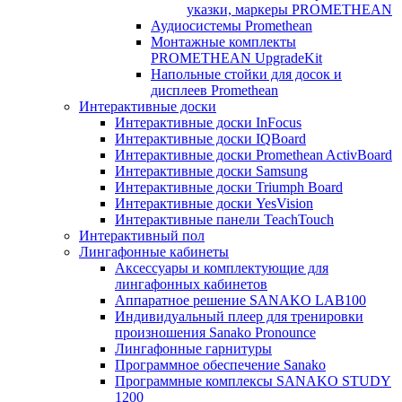
указки, маркеры PROMETHEAN
Аудиосистемы Promethean
Монтажные комплекты
PROMETHEAN UpgradeKit
Напольные стойки для досок и
дисплеев Promethean
Интерактивные доски
Интерактивные доски InFocus
Интерактивные доски IQBoard
Интерактивные доски Promethean ActivBoard
Интерактивные доски Samsung
Интерактивные доски Triumph Board
Интерактивные доски YesVision
Интерактивные панели TeachTouch
Интерактивный пол
Лингафонные кабинеты
Аксессуары и комплектующие для
лингафонных кабинетов
Аппаратное решение SANAKO LAB100
Индивидуальный плеер для тренировки
произношения Sanako Pronounce
Лингафонные гарнитуры
Программное обеспечение Sanako
Программные комплексы SANAKO STUDY
1200