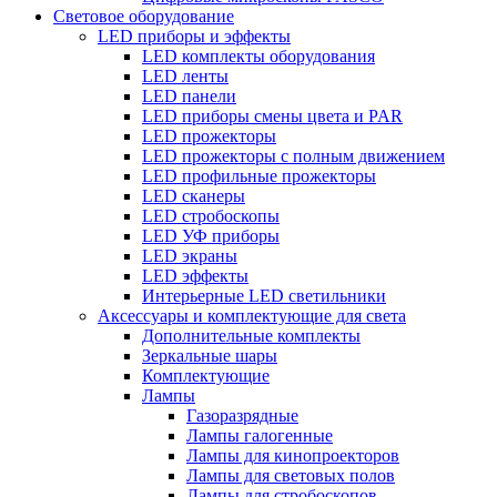
Световое оборудование
LED приборы и эффекты
LED комплекты оборудования
LED ленты
LED панели
LED приборы смены цвета и PAR
LED прожекторы
LED прожекторы с полным движением
LED профильные прожекторы
LED сканеры
LED стробоскопы
LED УФ приборы
LED экраны
LED эффекты
Интерьерные LED светильники
Аксессуары и комплектующие для света
Дополнительные комплекты
Зеркальные шары
Комплектующие
Лампы
Газоразрядные
Лампы галогенные
Лампы для кинопроекторов
Лампы для световых полов
Лампы для стробоскопов