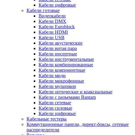
Кабели цифровые
Кабели готовые
Видеокабели
Кабели DMX
Кабели Euroblock
Кабели HDMI
Кабели USB
Кабели акустические
Кабели витая пара
Кабели инсертные
Кабели инструментальные
Кабели комбинированные
Кабели компонентные
Кабели миди
Кабели микрофонные
Кабели мультикор
Кабели оптические и коаксиальные
Кабели с разъемами Bantam
Кабели сетевые
Кабели силовые
Кабели цифровые
Кабельные тестеры
Коммутационные панели, директ-боксы, сетевые
распределители