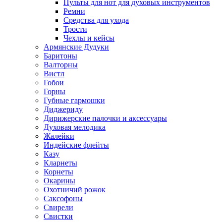
Пульты для нот для духовых инструментов
Ремни
Средства для ухода
Трости
Чехлы и кейсы
Армянские Дудуки
Баритоны
Валторны
Вистл
Гобои
Горны
Губные гармошки
Диджериду
Дирижерские палочки и аксессуары
Духовая мелодика
Жалейки
Индейские флейты
Казу
Кларнеты
Корнеты
Окарины
Охотничий рожок
Саксофоны
Свирели
Свистки