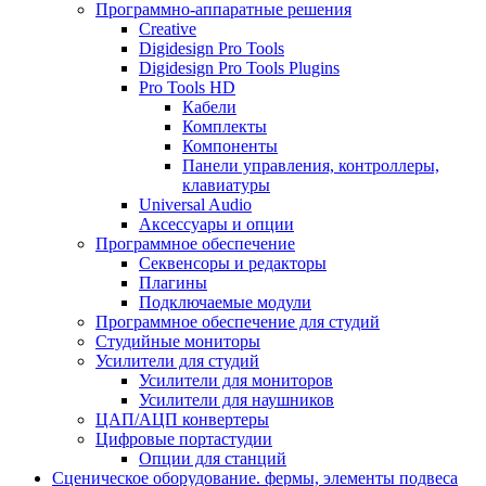
Программно-аппаратные решения
Creative
Digidesign Pro Tools
Digidesign Pro Tools Plugins
Pro Tools HD
Кабели
Комплекты
Компоненты
Панели управления, контроллеры,
клавиатуры
Universal Audio
Аксессуары и опции
Программное обеспечение
Cеквенсоры и редакторы
Плагины
Подключаемые модули
Программное обеспечение для студий
Студийные мониторы
Усилители для студий
Усилители для мониторов
Усилители для наушников
ЦАП/АЦП конвертеры
Цифровые портастудии
Опции для станций
Сценическое оборудование. фермы, элементы подвеса