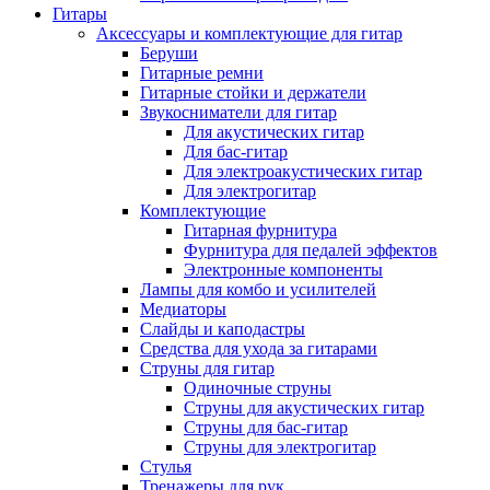
Гитары
Аксессуары и комплектующие для гитар
Беруши
Гитарные ремни
Гитарные стойки и держатели
Звукосниматели для гитар
Для акустических гитар
Для бас-гитар
Для электроакустических гитар
Для электрогитар
Комплектующие
Гитарная фурнитура
Фурнитура для педалей эффектов
Электронные компоненты
Лампы для комбо и усилителей
Медиаторы
Слайды и каподастры
Средства для ухода за гитарами
Струны для гитар
Одиночные струны
Струны для акустических гитар
Струны для бас-гитар
Струны для электрогитар
Стулья
Тренажеры для рук