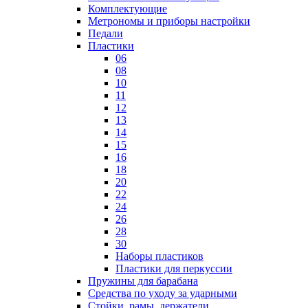
Комплектующие
Метрономы и приборы настройки
Педали
Пластики
06
08
10
11
12
13
14
15
16
18
20
22
24
26
28
30
Наборы пластиков
Пластики для перкуссии
Пружины для барабана
Средства по уходу за ударными
Стойки, рамы, держатели