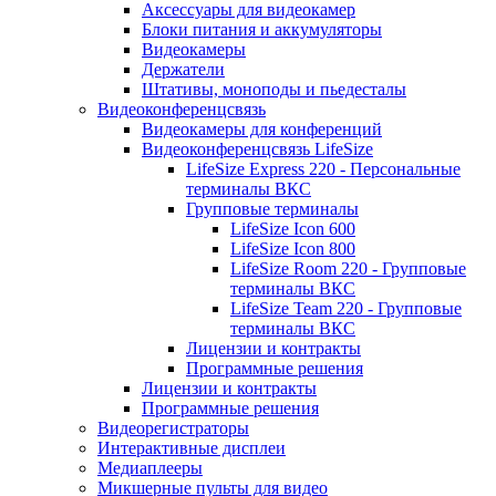
Аксессуары для видеокамер
Блоки питания и аккумуляторы
Видеокамеры
Держатели
Штативы, моноподы и пьедесталы
Видеоконференцсвязь
Видеокамеры для конференций
Видеоконференцсвязь LifeSize
LifeSize Express 220 - Персональные
терминалы ВКС
Групповые терминалы
LifeSize Icon 600
LifeSize Icon 800
LifeSize Room 220 - Групповые
терминалы ВКС
LifeSize Team 220 - Групповые
терминалы ВКС
Лицензии и контракты
Программные решения
Лицензии и контракты
Программные решения
Видеорегистраторы
Интерактивные дисплеи
Медиаплееры
Микшерные пульты для видео