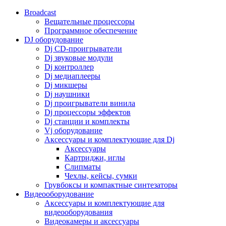
Broadcast
Вещательные процессоры
Программное обеспечение
DJ оборудование
Dj CD-проигрыватели
Dj звуковые модули
Dj контроллер
Dj медиаплееры
Dj микшеры
Dj наушники
Dj проигрыватели винила
Dj процессоры эффектов
Dj станции и комплекты
Vj оборудование
Аксессуары и комплектующие для Dj
Аксессуары
Картриджи, иглы
Слипматы
Чехлы, кейсы, сумки
Грувбоксы и компактные синтезаторы
Видеооборудование
Аксессуары и комплектующие для
видеооборудования
Видеокамеры и аксессуары