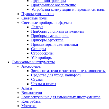
Другие контроллеры
Программное обеспечение
Устройства коммутации и передачи сигнала
Пульты управления
Световые полы
Световые приборы и эффекты
Лазеры
Приборы с полным движением
Приборы смены цвета
Приборы эффектов
Прожекторы и светильники
Сканеры
Стробоскопы
УФ приборы
Смычковые инструменты
Аксессуары
Звукосниматели и электронные компоненты
Средства для ухода, канифоль
Стулья
Чехлы и кейсы
Альты
Виолончели
Комплектующие для смычковых инструментов
Контрабасы
Мостики