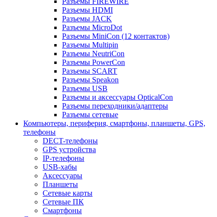
Разъемы FIREWIRE
Разъемы HDMI
Разъемы JACK
Разъемы MicroDot
Разъемы MiniCon (12 контактов)
Разъемы Multipin
Разъемы NeutriCon
Разъемы PowerCon
Разъемы SCART
Разъемы Speakon
Разъемы USB
Разъемы и аксессуары OpticalCon
Разъемы переходники/адаптеры
Разъемы сетевые
Компьютеры, периферия, смартфоны, планшеты, GPS,
телефоны
DECT-телефоны
GPS устройства
IP-телефоны
USB-хабы
Аксессуары
Планшеты
Сетевые карты
Сетевые ПК
Смартфоны