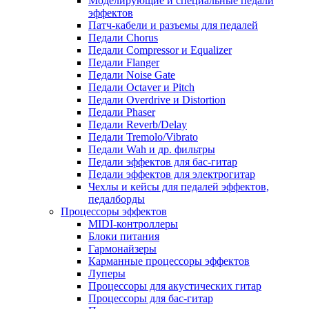
Моделирующие и специальные педали
эффектов
Патч-кабели и разъемы для педалей
Педали Chorus
Педали Compressor и Equalizer
Педали Flanger
Педали Noise Gate
Педали Octaver и Pitch
Педали Overdrive и Distortion
Педали Phaser
Педали Reverb/Delay
Педали Tremolo/Vibrato
Педали Wah и др. фильтры
Педали эффектов для бас-гитар
Педали эффектов для электрогитар
Чехлы и кейсы для педалей эффектов,
педалборды
Процессоры эффектов
MIDI-контроллеры
Блоки питания
Гармонайзеры
Карманные процессоры эффектов
Луперы
Процессоры для акустических гитар
Процессоры для бас-гитар