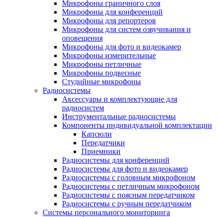
Микрофоны граничного слоя
Микрофоны для конференций
Микрофоны для репортеров
Микрофоны для систем озвучивания и
оповещения
Микрофоны для фото и видеокамер
Микрофоны измерительные
Микрофоны петличные
Микрофоны подвесные
Студийные микрофоны
Радиосистемы
Аксессуары и комплектующие для
радиосистем
Инструментальные радиосистемы
Компоненты индивидуальной комплектации
Капсюли
Передатчики
Приемники
Радиосистемы для конференций
Радиосистемы для фото и видеокамер
Радиосистемы с головным микрофоном
Радиосистемы с петличным микрофоном
Радиосистемы с поясным передатчиком
Радиосистемы с ручным передатчиком
Системы персонального мониторинга