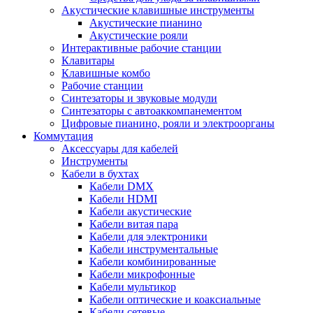
Акустические клавишные инструменты
Акустические пианино
Акустические рояли
Интерактивные рабочие станции
Клавитары
Клавишные комбо
Рабочие станции
Синтезаторы и звуковые модули
Синтезаторы с автоаккомпанементом
Цифровые пианино, рояли и электроорганы
Коммутация
Аксессуары для кабелей
Инструменты
Кабели в бухтах
Кабели DMX
Кабели HDMI
Кабели акустические
Кабели витая пара
Кабели для электроники
Кабели инструментальные
Кабели комбинированные
Кабели микрофонные
Кабели мультикор
Кабели оптические и коаксиальные
Кабели сетевые