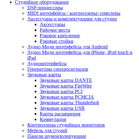
Студийное оборудование
DSP процессоры
MIDI интерфейсы / контроллеры/ семплеры
Аксессуары и комплектующие для студии
Аксессуары
Рабочие места
Рэковое крепление
Рэковые стойки
Аудио Миди интерфейсы для Android
Аудио Миди интерфейсы для iPhone, iPod touch и
iPad
Аудиоинтерфейсы
Генераторы синхросигналов
Звуковые карты
Звуковые карты DANTE
Звуковые карты FireWire
Звуковые карты PCI
Звуковые карты PCMCIA
Звуковые карты Thunderbolt
Звуковые карты USB
Карты расширения
Коммутация
Контроллеры студийных мониторов
Мебель для студий
Панели шумоизолирующие