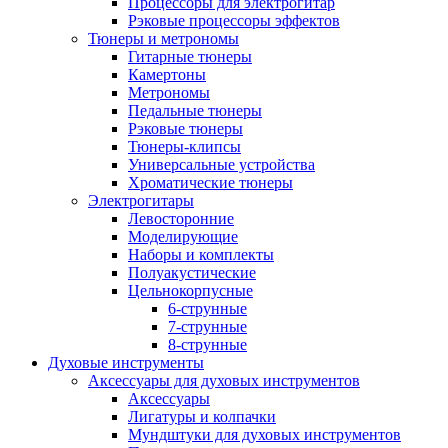
Процессоры для электрогитар
Рэковые процессоры эффектов
Тюнеры и метрономы
Гитарные тюнеры
Камертоны
Метрономы
Педальные тюнеры
Рэковые тюнеры
Тюнеры-клипсы
Универсальные устройства
Хроматические тюнеры
Электрогитары
Левосторонние
Моделирующие
Наборы и комплекты
Полуакустические
Цельнокорпусные
6-струнные
7-струнные
8-струнные
Духовые инструменты
Аксессуары для духовых инструментов
Аксессуары
Лигатуры и колпачки
Мундштуки для духовых инструментов