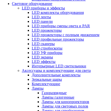
Световое оборудование
LED приборы и эффекты
LED комплекты оборудования
LED ленты
LED панели
LED приборы смены цвета и PAR
LED прожекторы
LED прожекторы с полным движением
LED профильные прожекторы
LED сканеры
LED стробоскопы
LED УФ приборы
LED экраны
LED эффекты
Интерьерные LED светильники
Аксессуары и комплектующие для света
Дополнительные комплекты
Зеркальные шары
Комплектующие
Лампы
Газоразрядные
Лампы галогенные
Лампы для кинопроекторов
Лампы для световых полов
Лампы для стробоскопов