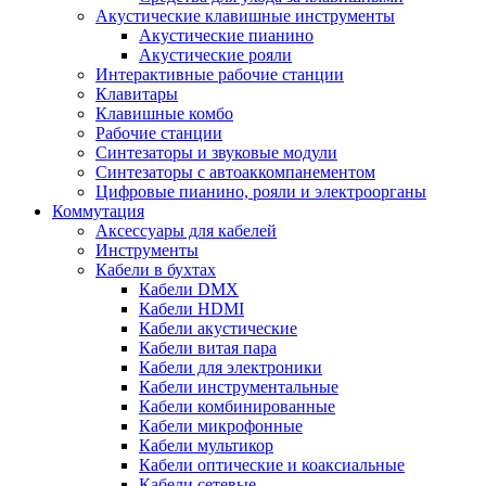
Акустические клавишные инструменты
Акустические пианино
Акустические рояли
Интерактивные рабочие станции
Клавитары
Клавишные комбо
Рабочие станции
Синтезаторы и звуковые модули
Синтезаторы с автоаккомпанементом
Цифровые пианино, рояли и электроорганы
Коммутация
Аксессуары для кабелей
Инструменты
Кабели в бухтах
Кабели DMX
Кабели HDMI
Кабели акустические
Кабели витая пара
Кабели для электроники
Кабели инструментальные
Кабели комбинированные
Кабели микрофонные
Кабели мультикор
Кабели оптические и коаксиальные
Кабели сетевые