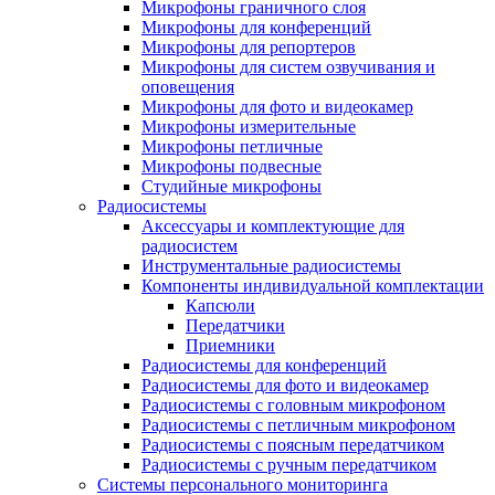
Микрофоны граничного слоя
Микрофоны для конференций
Микрофоны для репортеров
Микрофоны для систем озвучивания и
оповещения
Микрофоны для фото и видеокамер
Микрофоны измерительные
Микрофоны петличные
Микрофоны подвесные
Студийные микрофоны
Радиосистемы
Аксессуары и комплектующие для
радиосистем
Инструментальные радиосистемы
Компоненты индивидуальной комплектации
Капсюли
Передатчики
Приемники
Радиосистемы для конференций
Радиосистемы для фото и видеокамер
Радиосистемы с головным микрофоном
Радиосистемы с петличным микрофоном
Радиосистемы с поясным передатчиком
Радиосистемы с ручным передатчиком
Системы персонального мониторинга