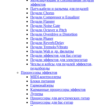
Моделирующие и специальные педали
эффектов
Патч-кабели и разъемы для педалей
Педали Chorus
Педали Compressor и Equalizer
Педали Flanger
Педали Noise Gate
Педали Octaver и Pitch
Педали Overdrive и Distortion
Педали Phaser
Педали Reverb/Delay
Педали Tremolo/Vibrato
Педали Wah и др. фильтры
Педали эффектов для бас-гитар
Педали эффектов для электрогитар
Чехлы и кейсы для педалей эффектов,
педалборды
Процессоры эффектов
MIDI-контроллеры
Блоки питания
Гармонайзеры
Карманные процессоры эффектов
Луперы
Процессоры для акустических гитар
Процессоры для бас-гитар