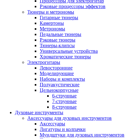
Процессоры для электрогитар
Рэковые процессоры эффектов
Тюнеры и метрономы
Гитарные тюнеры
Камертоны
Метрономы
Педальные тюнеры
Рэковые тюнеры
Тюнеры-клипсы
Универсальные устройства
Хроматические тюнеры
Электрогитары
Левосторонние
Моделирующие
Наборы и комплекты
Полуакустические
Цельнокорпусные
6-струнные
7-струнные
8-струнные
Духовые инструменты
Аксессуары для духовых инструментов
Аксессуары
Лигатуры и колпачки
Мундштуки для духовых инструментов