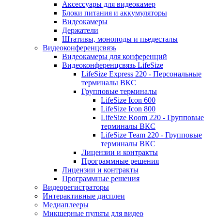
Аксессуары для видеокамер
Блоки питания и аккумуляторы
Видеокамеры
Держатели
Штативы, моноподы и пьедесталы
Видеоконференцсвязь
Видеокамеры для конференций
Видеоконференцсвязь LifeSize
LifeSize Express 220 - Персональные
терминалы ВКС
Групповые терминалы
LifeSize Icon 600
LifeSize Icon 800
LifeSize Room 220 - Групповые
терминалы ВКС
LifeSize Team 220 - Групповые
терминалы ВКС
Лицензии и контракты
Программные решения
Лицензии и контракты
Программные решения
Видеорегистраторы
Интерактивные дисплеи
Медиаплееры
Микшерные пульты для видео