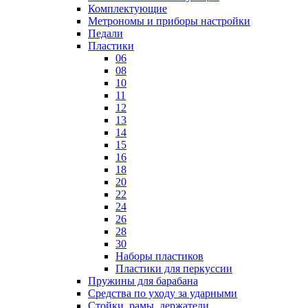
Комплектующие
Метрономы и приборы настройки
Педали
Пластики
06
08
10
11
12
13
14
15
16
18
20
22
24
26
28
30
Наборы пластиков
Пластики для перкуссии
Пружины для барабана
Средства по уходу за ударными
Стойки, рамы, держатели