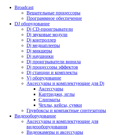
Broadcast
Вещательные процессоры
Программное обеспечение
DJ оборудование
Dj CD-проигрыватели
Dj звуковые модули
Dj контроллер
Dj медиаплееры
Dj микшеры
Dj наушники
Dj проигрыватели винила
Dj процессоры эффектов
Dj станции и комплекты
Vj оборудование
Аксессуары и комплектующие для Dj
Аксессуары
Картриджи, иглы
Слипматы
Чехлы, кейсы, сумки
Грувбоксы и компактные синтезаторы
Видеооборудование
Аксессуары и комплектующие для
видеооборудования
Видеокамеры и аксессуары