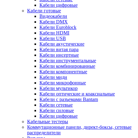
Кабели цифровые
Кабели готовые
Видеокабели
Кабели DMX
Кабели Euroblock
Кабели HDMI
Кабели USB
Кабели акустические
Кабели витая пара
Кабели инсертные
Кабели инструментальные
Кабели комбинированные
Кабели компонентные
Кабели миди
Кабели микрофонные
Кабели мультикор
Кабели оптические и коаксиальные
Кабели с разъемами Bantam
Кабели сетевые
Кабели силовые
Кабели цифровые
Кабельные тестеры
Коммутационные панели, директ-боксы, сетевые
распределители