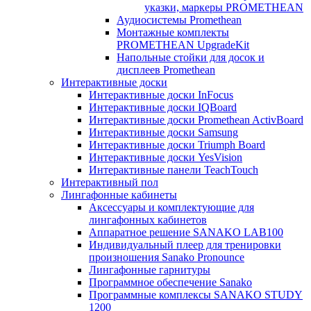
указки, маркеры PROMETHEAN
Аудиосистемы Promethean
Монтажные комплекты
PROMETHEAN UpgradeKit
Напольные стойки для досок и
дисплеев Promethean
Интерактивные доски
Интерактивные доски InFocus
Интерактивные доски IQBoard
Интерактивные доски Promethean ActivBoard
Интерактивные доски Samsung
Интерактивные доски Triumph Board
Интерактивные доски YesVision
Интерактивные панели TeachTouch
Интерактивный пол
Лингафонные кабинеты
Аксессуары и комплектующие для
лингафонных кабинетов
Аппаратное решение SANAKO LAB100
Индивидуальный плеер для тренировки
произношения Sanako Pronounce
Лингафонные гарнитуры
Программное обеспечение Sanako
Программные комплексы SANAKO STUDY
1200