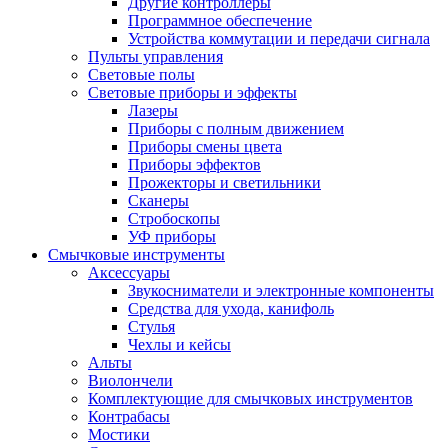
Другие контроллеры
Программное обеспечение
Устройства коммутации и передачи сигнала
Пульты управления
Световые полы
Световые приборы и эффекты
Лазеры
Приборы с полным движением
Приборы смены цвета
Приборы эффектов
Прожекторы и светильники
Сканеры
Стробоскопы
УФ приборы
Смычковые инструменты
Аксессуары
Звукосниматели и электронные компоненты
Средства для ухода, канифоль
Стулья
Чехлы и кейсы
Альты
Виолончели
Комплектующие для смычковых инструментов
Контрабасы
Мостики