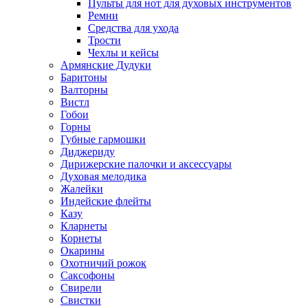
Пульты для нот для духовых инструментов
Ремни
Средства для ухода
Трости
Чехлы и кейсы
Армянские Дудуки
Баритоны
Валторны
Вистл
Гобои
Горны
Губные гармошки
Диджериду
Дирижерские палочки и аксессуары
Духовая мелодика
Жалейки
Индейские флейты
Казу
Кларнеты
Корнеты
Окарины
Охотничий рожок
Саксофоны
Свирели
Свистки