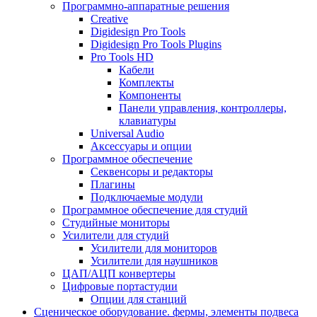
Программно-аппаратные решения
Creative
Digidesign Pro Tools
Digidesign Pro Tools Plugins
Pro Tools HD
Кабели
Комплекты
Компоненты
Панели управления, контроллеры,
клавиатуры
Universal Audio
Аксессуары и опции
Программное обеспечение
Cеквенсоры и редакторы
Плагины
Подключаемые модули
Программное обеспечение для студий
Студийные мониторы
Усилители для студий
Усилители для мониторов
Усилители для наушников
ЦАП/АЦП конвертеры
Цифровые портастудии
Опции для станций
Сценическое оборудование. фермы, элементы подвеса