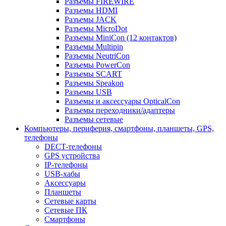
Разъемы FIREWIRE
Разъемы HDMI
Разъемы JACK
Разъемы MicroDot
Разъемы MiniCon (12 контактов)
Разъемы Multipin
Разъемы NeutriCon
Разъемы PowerCon
Разъемы SCART
Разъемы Speakon
Разъемы USB
Разъемы и аксессуары OpticalCon
Разъемы переходники/адаптеры
Разъемы сетевые
Компьютеры, периферия, смартфоны, планшеты, GPS,
телефоны
DECT-телефоны
GPS устройства
IP-телефоны
USB-хабы
Аксессуары
Планшеты
Сетевые карты
Сетевые ПК
Смартфоны