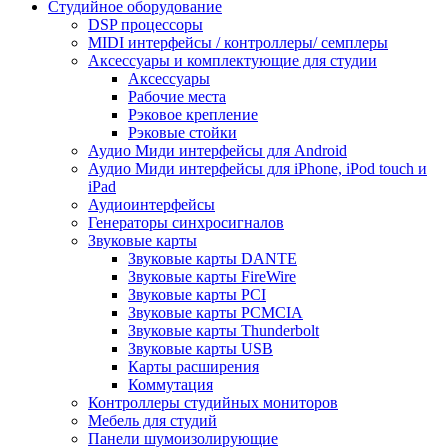
Студийное оборудование
DSP процессоры
MIDI интерфейсы / контроллеры/ семплеры
Аксессуары и комплектующие для студии
Аксессуары
Рабочие места
Рэковое крепление
Рэковые стойки
Аудио Миди интерфейсы для Android
Аудио Миди интерфейсы для iPhone, iPod touch и
iPad
Аудиоинтерфейсы
Генераторы синхросигналов
Звуковые карты
Звуковые карты DANTE
Звуковые карты FireWire
Звуковые карты PCI
Звуковые карты PCMCIA
Звуковые карты Thunderbolt
Звуковые карты USB
Карты расширения
Коммутация
Контроллеры студийных мониторов
Мебель для студий
Панели шумоизолирующие