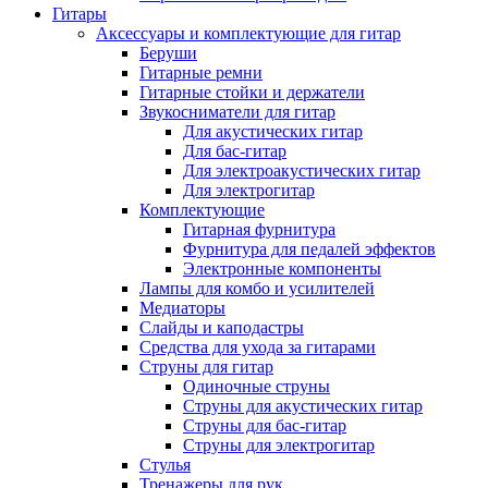
Гитары
Аксессуары и комплектующие для гитар
Беруши
Гитарные ремни
Гитарные стойки и держатели
Звукосниматели для гитар
Для акустических гитар
Для бас-гитар
Для электроакустических гитар
Для электрогитар
Комплектующие
Гитарная фурнитура
Фурнитура для педалей эффектов
Электронные компоненты
Лампы для комбо и усилителей
Медиаторы
Слайды и каподастры
Средства для ухода за гитарами
Струны для гитар
Одиночные струны
Струны для акустических гитар
Струны для бас-гитар
Струны для электрогитар
Стулья
Тренажеры для рук