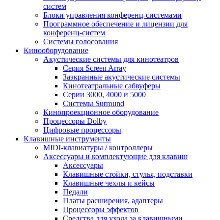
систем
Блоки управления конференц-системами
Программное обеспечение и лицензии для
конференц-систем
Системы голосования
Кинооборудование
Акустические системы для кинотеатров
Cерия Screen Array
Заэкранные акустические системы
Кинотеатральные сабвуферы
Серии 3000, 4000 и 5000
Системы Surround
Кинопроекционное оборудование
Процессоры Dolby
Цифровые процессоры
Клавишные инструменты
MIDI-клавиатуры / контроллеры
Аксессуары и комплектующие для клавиш
Аксессуары
Клавишные стойки, стулья, подставки
Клавишные чехлы и кейсы
Педали
Платы расширения, адаптеры
Процессоры эффектов
Средства для ухода за клавишными