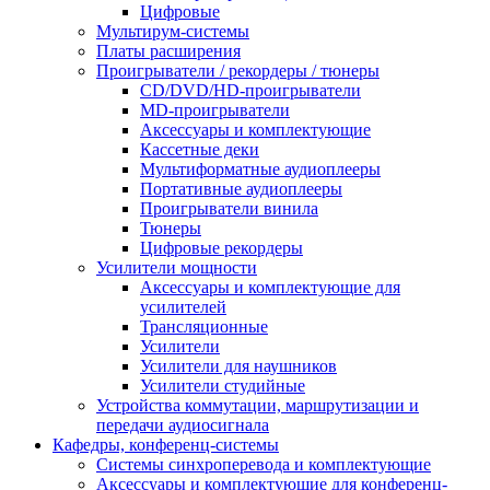
Цифровые
Мультирум-системы
Платы расширения
Проигрыватели / рекордеры / тюнеры
CD/DVD/HD-проигрыватели
MD-проигрыватели
Аксессуары и комплектующие
Кассетные деки
Мультиформатные аудиоплееры
Портативные аудиоплееры
Проигрыватели винила
Тюнеры
Цифровые рекордеры
Усилители мощности
Аксессуары и комплектующие для
усилителей
Трансляционные
Усилители
Усилители для наушников
Усилители студийные
Устройства коммутации, маршрутизации и
передачи аудиосигнала
Кафедры, конференц-системы
Cистемы синхроперевода и комплектующие
Аксессуары и комплектующие для конференц-