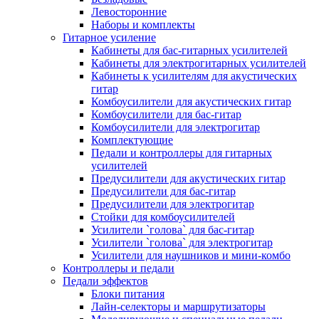
Левосторонние
Наборы и комплекты
Гитарное усиление
Кабинеты для бас-гитарных усилителей
Кабинеты для электрогитарных усилителей
Кабинеты к усилителям для акустических
гитар
Комбоусилители для акустических гитар
Комбоусилители для бас-гитар
Комбоусилители для электрогитар
Комплектующие
Педали и контроллеры для гитарных
усилителей
Предусилители для акустических гитар
Предусилители для бас-гитар
Предусилители для электрогитар
Стойки для комбоусилителей
Усилители `голова` для бас-гитар
Усилители `голова` для электрогитар
Усилители для наушников и мини-комбо
Контроллеры и педали
Педали эффектов
Блоки питания
Лайн-селекторы и маршрутизаторы