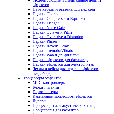
Моделирующие и специальные педали
эффектов
Патч-кабели и разъемы для педалей
Педали Chorus
Педали Compressor и Equalizer
Педали Flanger
Педали Noise Gate
Педали Octaver и Pitch
Педали Overdrive и Distortion
Педали Phaser
Педали Reverb/Delay
Педали Tremolo/Vibrato
Педали Wah и др. фильтры
Педали эффектов для бас-гитар
Педали эффектов для электрогитар
Чехлы и кейсы для педалей эффектов,
педалборды
Процессоры эффектов
MIDI-контроллеры
Блоки питания
Гармонайзеры
Карманные процессоры эффектов
Луперы
Процессоры для акустических гитар
Процессоры для бас-гитар