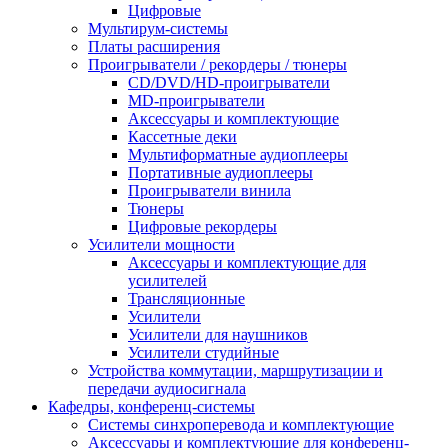
Цифровые
Мультирум-системы
Платы расширения
Проигрыватели / рекордеры / тюнеры
CD/DVD/HD-проигрыватели
MD-проигрыватели
Аксессуары и комплектующие
Кассетные деки
Мультиформатные аудиоплееры
Портативные аудиоплееры
Проигрыватели винила
Тюнеры
Цифровые рекордеры
Усилители мощности
Аксессуары и комплектующие для
усилителей
Трансляционные
Усилители
Усилители для наушников
Усилители студийные
Устройства коммутации, маршрутизации и
передачи аудиосигнала
Кафедры, конференц-системы
Cистемы синхроперевода и комплектующие
Аксессуары и комплектующие для конференц-