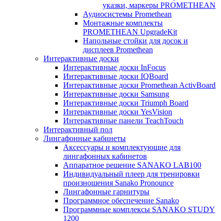
указки, маркеры PROMETHEAN
Аудиосистемы Promethean
Монтажные комплекты
PROMETHEAN UpgradeKit
Напольные стойки для досок и
дисплеев Promethean
Интерактивные доски
Интерактивные доски InFocus
Интерактивные доски IQBoard
Интерактивные доски Promethean ActivBoard
Интерактивные доски Samsung
Интерактивные доски Triumph Board
Интерактивные доски YesVision
Интерактивные панели TeachTouch
Интерактивный пол
Лингафонные кабинеты
Аксессуары и комплектующие для
лингафонных кабинетов
Аппаратное решение SANAKO LAB100
Индивидуальный плеер для тренировки
произношения Sanako Pronounce
Лингафонные гарнитуры
Программное обеспечение Sanako
Программные комплексы SANAKO STUDY
1200