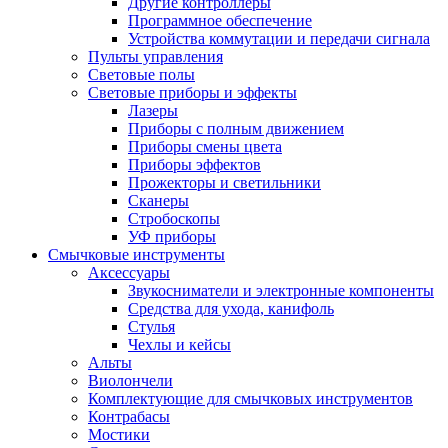
Другие контроллеры
Программное обеспечение
Устройства коммутации и передачи сигнала
Пульты управления
Световые полы
Световые приборы и эффекты
Лазеры
Приборы с полным движением
Приборы смены цвета
Приборы эффектов
Прожекторы и светильники
Сканеры
Стробоскопы
УФ приборы
Смычковые инструменты
Аксессуары
Звукосниматели и электронные компоненты
Средства для ухода, канифоль
Стулья
Чехлы и кейсы
Альты
Виолончели
Комплектующие для смычковых инструментов
Контрабасы
Мостики