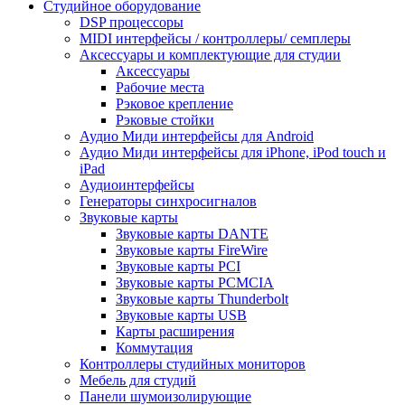
Студийное оборудование
DSP процессоры
MIDI интерфейсы / контроллеры/ семплеры
Аксессуары и комплектующие для студии
Аксессуары
Рабочие места
Рэковое крепление
Рэковые стойки
Аудио Миди интерфейсы для Android
Аудио Миди интерфейсы для iPhone, iPod touch и
iPad
Аудиоинтерфейсы
Генераторы синхросигналов
Звуковые карты
Звуковые карты DANTE
Звуковые карты FireWire
Звуковые карты PCI
Звуковые карты PCMCIA
Звуковые карты Thunderbolt
Звуковые карты USB
Карты расширения
Коммутация
Контроллеры студийных мониторов
Мебель для студий
Панели шумоизолирующие