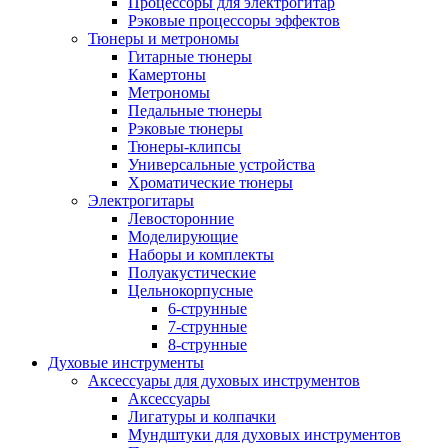
Процессоры для электрогитар
Рэковые процессоры эффектов
Тюнеры и метрономы
Гитарные тюнеры
Камертоны
Метрономы
Педальные тюнеры
Рэковые тюнеры
Тюнеры-клипсы
Универсальные устройства
Хроматические тюнеры
Электрогитары
Левосторонние
Моделирующие
Наборы и комплекты
Полуакустические
Цельнокорпусные
6-струнные
7-струнные
8-струнные
Духовые инструменты
Аксессуары для духовых инструментов
Аксессуары
Лигатуры и колпачки
Мундштуки для духовых инструментов