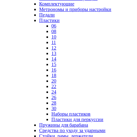
Комплектующие
Метрономы и приборы настройки
Педали
Пластики
06
08
10
11
12
13
14
15
16
18
20
22
24
26
28
30
Наборы пластиков
Пластики для перкуссии
Пружины для барабана
Средства по уходу за ударными
Стойки, рамы, держатели