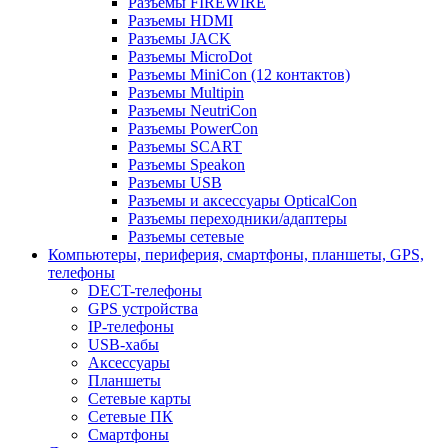
Разъемы FIREWIRE
Разъемы HDMI
Разъемы JACK
Разъемы MicroDot
Разъемы MiniCon (12 контактов)
Разъемы Multipin
Разъемы NeutriCon
Разъемы PowerCon
Разъемы SCART
Разъемы Speakon
Разъемы USB
Разъемы и аксессуары OpticalCon
Разъемы переходники/адаптеры
Разъемы сетевые
Компьютеры, периферия, смартфоны, планшеты, GPS,
телефоны
DECT-телефоны
GPS устройства
IP-телефоны
USB-хабы
Аксессуары
Планшеты
Сетевые карты
Сетевые ПК
Смартфоны