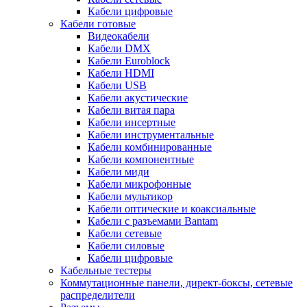
Кабели цифровые
Кабели готовые
Видеокабели
Кабели DMX
Кабели Euroblock
Кабели HDMI
Кабели USB
Кабели акустические
Кабели витая пара
Кабели инсертные
Кабели инструментальные
Кабели комбинированные
Кабели компонентные
Кабели миди
Кабели микрофонные
Кабели мультикор
Кабели оптические и коаксиальные
Кабели с разъемами Bantam
Кабели сетевые
Кабели силовые
Кабели цифровые
Кабельные тестеры
Коммутационные панели, директ-боксы, сетевые
распределители