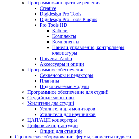
Программно-аппаратные решения
Creative
Digidesign Pro Tools
Digidesign Pro Tools Plugins
Pro Tools HD
Кабели
Комплекты
Компоненты
Панели управления, контроллеры,
клавиатуры
Universal Audio
Аксессуары и опции
Программное обеспечение
Cеквенсоры и редакторы
Плагины
Подключаемые модули
Программное обеспечение для студий
Студийные мониторы
Усилители для студий
Усилители для мониторов
Усилители для наушников
ЦАП/АЦП конвертеры
Цифровые портастудии
Опции для станций
Сценическое оборудование. фермы, элементы подвеса