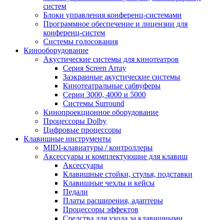
систем
Блоки управления конференц-системами
Программное обеспечение и лицензии для
конференц-систем
Системы голосования
Кинооборудование
Акустические системы для кинотеатров
Cерия Screen Array
Заэкранные акустические системы
Кинотеатральные сабвуферы
Серии 3000, 4000 и 5000
Системы Surround
Кинопроекционное оборудование
Процессоры Dolby
Цифровые процессоры
Клавишные инструменты
MIDI-клавиатуры / контроллеры
Аксессуары и комплектующие для клавиш
Аксессуары
Клавишные стойки, стулья, подставки
Клавишные чехлы и кейсы
Педали
Платы расширения, адаптеры
Процессоры эффектов
Средства для ухода за клавишными