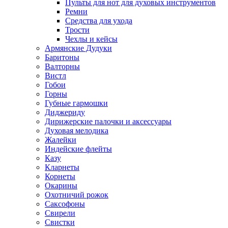
Пульты для нот для духовых инструментов
Ремни
Средства для ухода
Трости
Чехлы и кейсы
Армянские Дудуки
Баритоны
Валторны
Вистл
Гобои
Горны
Губные гармошки
Диджериду
Дирижерские палочки и аксессуары
Духовая мелодика
Жалейки
Индейские флейты
Казу
Кларнеты
Корнеты
Окарины
Охотничий рожок
Саксофоны
Свирели
Свистки