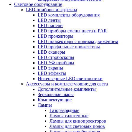
Световое оборудование
LED приборы и эффекты
LED комплекты оборудования
LED ленты
LED панели
LED приборы смены цвета и PAR
LED прожекторы
LED прожекторы с полным движением
LED профильные прожекторы
LED сканеры
LED стробоскопы
LED УФ приборы
LED экраны
LED эффекты
Интерьерные LED светильники
Аксессуары и комплектующие для света
Дополнительные комплекты
Зеркальные шары
Комплектующие
Лампы
Газоразрядные
Лампы галогенные
Лампы для кинопроекторов
Лампы для световых полов
Лампы для стробоскопов