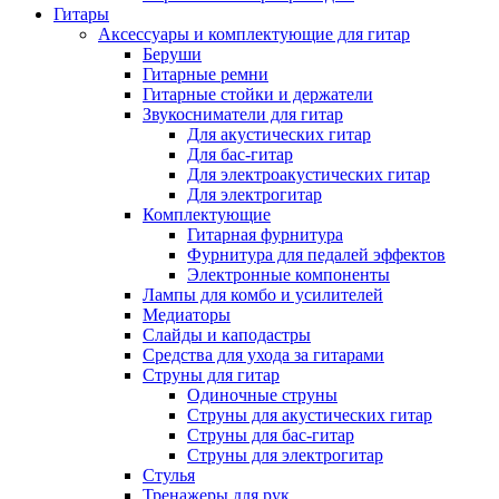
Гитары
Аксессуары и комплектующие для гитар
Беруши
Гитарные ремни
Гитарные стойки и держатели
Звукосниматели для гитар
Для акустических гитар
Для бас-гитар
Для электроакустических гитар
Для электрогитар
Комплектующие
Гитарная фурнитура
Фурнитура для педалей эффектов
Электронные компоненты
Лампы для комбо и усилителей
Медиаторы
Слайды и каподастры
Средства для ухода за гитарами
Струны для гитар
Одиночные струны
Струны для акустических гитар
Струны для бас-гитар
Струны для электрогитар
Стулья
Тренажеры для рук