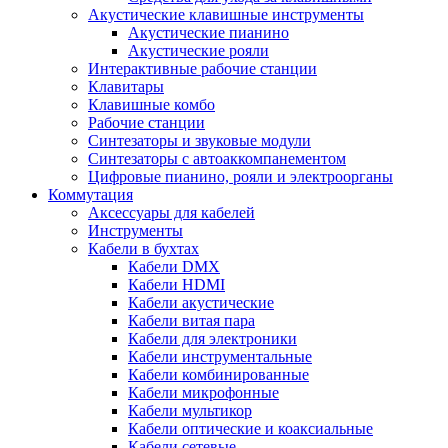
Акустические клавишные инструменты
Акустические пианино
Акустические рояли
Интерактивные рабочие станции
Клавитары
Клавишные комбо
Рабочие станции
Синтезаторы и звуковые модули
Синтезаторы с автоаккомпанементом
Цифровые пианино, рояли и электроорганы
Коммутация
Аксессуары для кабелей
Инструменты
Кабели в бухтах
Кабели DMX
Кабели HDMI
Кабели акустические
Кабели витая пара
Кабели для электроники
Кабели инструментальные
Кабели комбинированные
Кабели микрофонные
Кабели мультикор
Кабели оптические и коаксиальные
Кабели сетевые