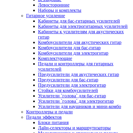
Левосторонние
Наборы и комплекты
Гитарное усиление
Кабинеты для бас-гитарных усилителей
Кабинеты для электрогитарных усилителей
Кабинеты к усилителям для акустических
гитар
Комбоусилители для акустических гитар
Комбоусилители для бас-гитар
Комбоусилители для электрогитар
Комплектующие
Педали и контроллеры для гитарных
усилителей
Предусилители для акустических гитар
Предусилители для бас-гитар
Предусилители для электрогитар
Стойки для комбоусилителей
Усилители `голова` для бас-гитар
Усилители `голова` для электрогитар
Усилители для наушников и мини-комбо
Контроллеры и педали
Педали эффектов
Блоки питания
Лайн-селекторы и маршрутизаторы