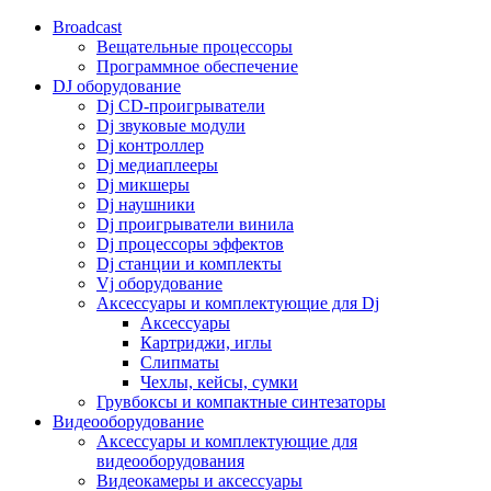
Broadcast
Вещательные процессоры
Программное обеспечение
DJ оборудование
Dj CD-проигрыватели
Dj звуковые модули
Dj контроллер
Dj медиаплееры
Dj микшеры
Dj наушники
Dj проигрыватели винила
Dj процессоры эффектов
Dj станции и комплекты
Vj оборудование
Аксессуары и комплектующие для Dj
Аксессуары
Картриджи, иглы
Слипматы
Чехлы, кейсы, сумки
Грувбоксы и компактные синтезаторы
Видеооборудование
Аксессуары и комплектующие для
видеооборудования
Видеокамеры и аксессуары