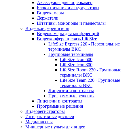
Аксессуары для видеокамер
Блоки питания и аккумуляторы
Видеокамеры
Держатели
Штативы, моноподы и пьедесталы
Видеоконференцсвязь
Видеокамеры для конференций
Видеоконференцсвязь LifeSize
LifeSize Express 220 - Персональные
терминалы ВКС
Групповые терминалы
LifeSize Icon 600
LifeSize Icon 800
LifeSize Room 220 - Групповые
терминалы ВКС
LifeSize Team 220 - Групповые
терминалы ВКС
Лицензии и контракты
Программные решения
Лицензии и контракты
Программные решения
Видеорегистраторы
Интерактивные дисплеи
Медиаплееры
Микшерные пульты для видео