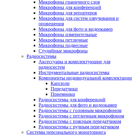
Микрофоны граничного слоя
Микрофоны для конференций
Микрофоны для репортеров
Микрофоны для систем озвучивания и
оповещения
Микрофоны для фото и видеокамер
Микрофоны измерительные
Микрофоны петличные
Микрофоны подвесные
Студийные микрофоны
Радиосистемы
Аксессуары и комплектующие для
радиосистем
Инструментальные радиосистемы
Компоненты индивидуальной комплектации
Капсюли
Передатчики
Приемники
Радиосистемы для конференций
Радиосистемы для фото и видеокамер
Радиосистемы с головным микрофоном
Радиосистемы с петличным микрофоном
Радиосистемы с поясным передатчиком
Радиосистемы с ручным передатчиком
Системы персонального мониторинга