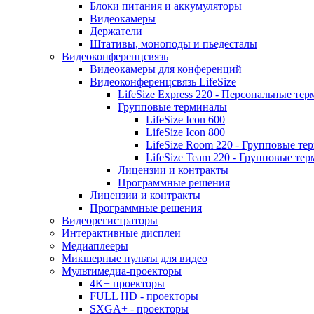
Блоки питания и аккумуляторы
Видеокамеры
Держатели
Штативы, моноподы и пьедесталы
Видеоконференцсвязь
Видеокамеры для конференций
Видеоконференцсвязь LifeSize
LifeSize Express 220 - Персональные т
Групповые терминалы
LifeSize Icon 600
LifeSize Icon 800
LifeSize Room 220 - Групповые т
LifeSize Team 220 - Групповые т
Лицензии и контракты
Программные решения
Лицензии и контракты
Программные решения
Видеорегистраторы
Интерактивные дисплеи
Медиаплееры
Микшерные пульты для видео
Мультимедиа-проекторы
4K+ проекторы
FULL HD - проекторы
SXGA+ - проекторы