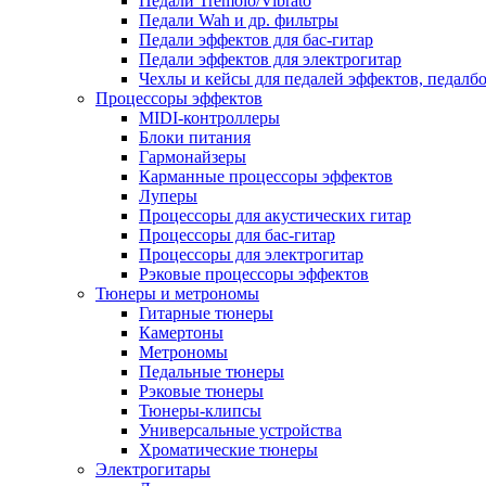
Педали Tremolo/Vibrato
Педали Wah и др. фильтры
Педали эффектов для бас-гитар
Педали эффектов для электрогитар
Чехлы и кейсы для педалей эффектов, педалб
Процессоры эффектов
MIDI-контроллеры
Блоки питания
Гармонайзеры
Карманные процессоры эффектов
Луперы
Процессоры для акустических гитар
Процессоры для бас-гитар
Процессоры для электрогитар
Рэковые процессоры эффектов
Тюнеры и метрономы
Гитарные тюнеры
Камертоны
Метрономы
Педальные тюнеры
Рэковые тюнеры
Тюнеры-клипсы
Универсальные устройства
Хроматические тюнеры
Электрогитары