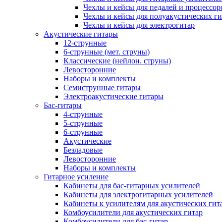
Чехлы и кейсы для педалей и процессор
Чехлы и кейсы для полуакустических ги
Чехлы и кейсы для электрогитар
Акустические гитары
12-струнные
6-струнные (мет. струны)
Классические (нейлон. струны)
Левосторонние
Наборы и комплекты
Семиструнные гитары
Электроакустические гитары
Бас-гитары
4-струнные
5-струнные
6-струнные
Акустические
Безладовые
Левосторонние
Наборы и комплекты
Гитарное усиление
Кабинеты для бас-гитарных усилителей
Кабинеты для электрогитарных усилителей
Кабинеты к усилителям для акустических гит
Комбоусилители для акустических гитар
Комбоусилители для бас-гитар