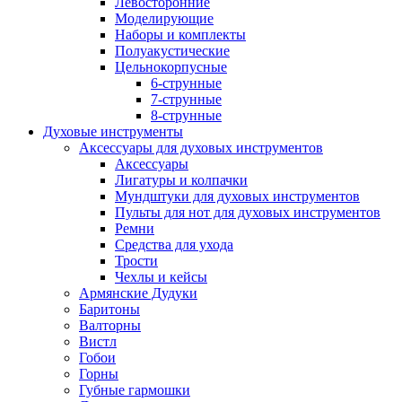
Левосторонние
Моделирующие
Наборы и комплекты
Полуакустические
Цельнокорпусные
6-струнные
7-струнные
8-струнные
Духовые инструменты
Аксессуары для духовых инструментов
Аксессуары
Лигатуры и колпачки
Мундштуки для духовых инструментов
Пульты для нот для духовых инструментов
Ремни
Средства для ухода
Трости
Чехлы и кейсы
Армянские Дудуки
Баритоны
Валторны
Вистл
Гобои
Горны
Губные гармошки