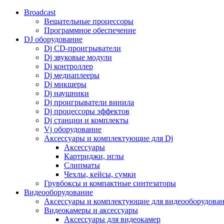
Broadcast
Вещательные процессоры
Программное обеспечение
DJ оборудование
Dj CD-проигрыватели
Dj звуковые модули
Dj контроллер
Dj медиаплееры
Dj микшеры
Dj наушники
Dj проигрыватели винила
Dj процессоры эффектов
Dj станции и комплекты
Vj оборудование
Аксессуары и комплектующие для Dj
Аксессуары
Картриджи, иглы
Слипматы
Чехлы, кейсы, сумки
Грувбоксы и компактные синтезаторы
Видеооборудование
Аксессуары и комплектующие для видеооборудова
Видеокамеры и аксессуары
Аксессуары для видеокамер