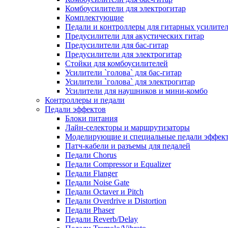
Комбоусилители для электрогитар
Комплектующие
Педали и контроллеры для гитарных усилите
Предусилители для акустических гитар
Предусилители для бас-гитар
Предусилители для электрогитар
Стойки для комбоусилителей
Усилители `голова` для бас-гитар
Усилители `голова` для электрогитар
Усилители для наушников и мини-комбо
Контроллеры и педали
Педали эффектов
Блоки питания
Лайн-селекторы и маршрутизаторы
Моделирующие и специальные педали эффек
Патч-кабели и разъемы для педалей
Педали Chorus
Педали Compressor и Equalizer
Педали Flanger
Педали Noise Gate
Педали Octaver и Pitch
Педали Overdrive и Distortion
Педали Phaser
Педали Reverb/Delay