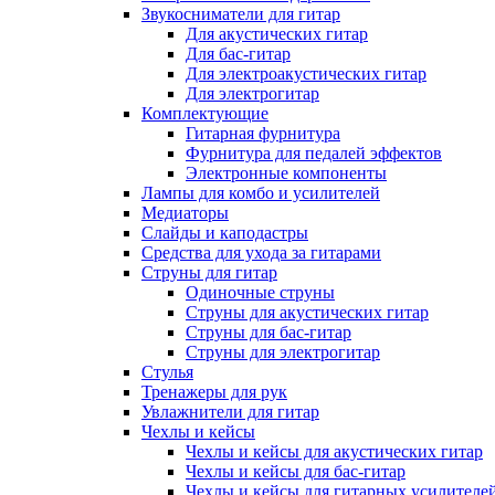
Звукосниматели для гитар
Для акустических гитар
Для бас-гитар
Для электроакустических гитар
Для электрогитар
Комплектующие
Гитарная фурнитура
Фурнитура для педалей эффектов
Электронные компоненты
Лампы для комбо и усилителей
Медиаторы
Слайды и каподастры
Средства для ухода за гитарами
Струны для гитар
Одиночные струны
Струны для акустических гитар
Струны для бас-гитар
Струны для электрогитар
Стулья
Тренажеры для рук
Увлажнители для гитар
Чехлы и кейсы
Чехлы и кейсы для акустических гитар
Чехлы и кейсы для бас-гитар
Чехлы и кейсы для гитарных усилителе