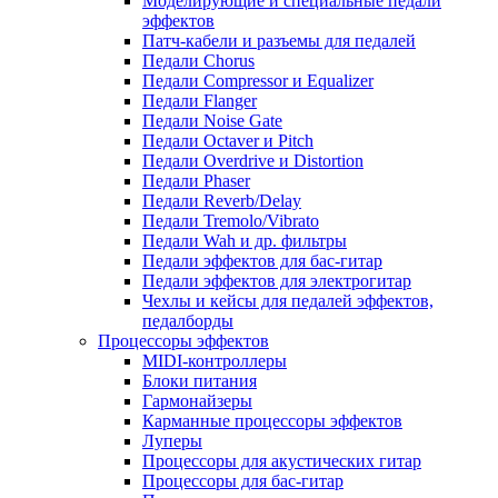
Моделирующие и специальные педали
эффектов
Патч-кабели и разъемы для педалей
Педали Chorus
Педали Compressor и Equalizer
Педали Flanger
Педали Noise Gate
Педали Octaver и Pitch
Педали Overdrive и Distortion
Педали Phaser
Педали Reverb/Delay
Педали Tremolo/Vibrato
Педали Wah и др. фильтры
Педали эффектов для бас-гитар
Педали эффектов для электрогитар
Чехлы и кейсы для педалей эффектов,
педалборды
Процессоры эффектов
MIDI-контроллеры
Блоки питания
Гармонайзеры
Карманные процессоры эффектов
Луперы
Процессоры для акустических гитар
Процессоры для бас-гитар