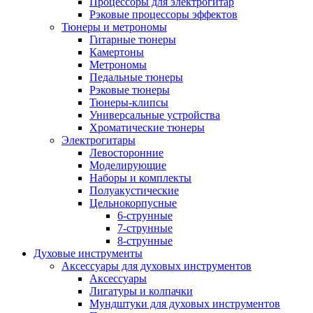
Процессоры для электрогитар
Рэковые процессоры эффектов
Тюнеры и метрономы
Гитарные тюнеры
Камертоны
Метрономы
Педальные тюнеры
Рэковые тюнеры
Тюнеры-клипсы
Универсальные устройства
Хроматические тюнеры
Электрогитары
Левосторонние
Моделирующие
Наборы и комплекты
Полуакустические
Цельнокорпусные
6-струнные
7-струнные
8-струнные
Духовые инструменты
Аксессуары для духовых инструментов
Аксессуары
Лигатуры и колпачки
Мундштуки для духовых инструментов