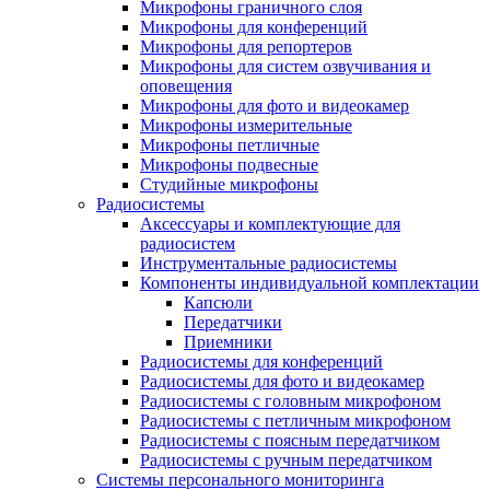
Микрофоны граничного слоя
Микрофоны для конференций
Микрофоны для репортеров
Микрофоны для систем озвучивания и
оповещения
Микрофоны для фото и видеокамер
Микрофоны измерительные
Микрофоны петличные
Микрофоны подвесные
Студийные микрофоны
Радиосистемы
Аксессуары и комплектующие для
радиосистем
Инструментальные радиосистемы
Компоненты индивидуальной комплектации
Капсюли
Передатчики
Приемники
Радиосистемы для конференций
Радиосистемы для фото и видеокамер
Радиосистемы с головным микрофоном
Радиосистемы с петличным микрофоном
Радиосистемы с поясным передатчиком
Радиосистемы с ручным передатчиком
Системы персонального мониторинга