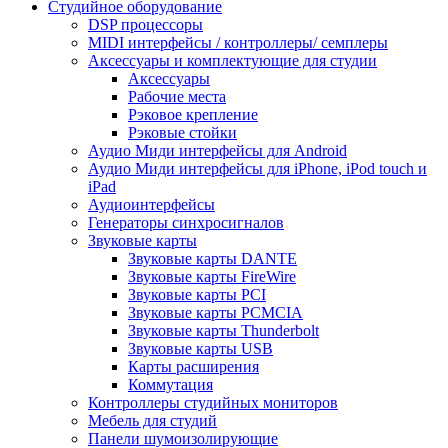
Студийное оборудование
DSP процессоры
MIDI интерфейсы / контроллеры/ семплеры
Аксессуары и комплектующие для студии
Аксессуары
Рабочие места
Рэковое крепление
Рэковые стойки
Аудио Миди интерфейсы для Android
Аудио Миди интерфейсы для iPhone, iPod touch и
iPad
Аудиоинтерфейсы
Генераторы синхросигналов
Звуковые карты
Звуковые карты DANTE
Звуковые карты FireWire
Звуковые карты PCI
Звуковые карты PCMCIA
Звуковые карты Thunderbolt
Звуковые карты USB
Карты расширения
Коммутация
Контроллеры студийных мониторов
Мебель для студий
Панели шумоизолирующие