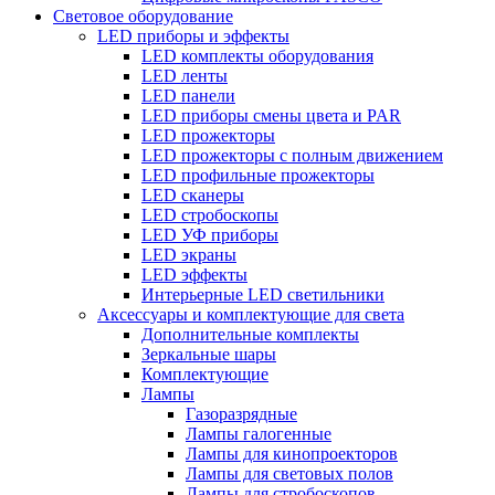
Световое оборудование
LED приборы и эффекты
LED комплекты оборудования
LED ленты
LED панели
LED приборы смены цвета и PAR
LED прожекторы
LED прожекторы с полным движением
LED профильные прожекторы
LED сканеры
LED стробоскопы
LED УФ приборы
LED экраны
LED эффекты
Интерьерные LED светильники
Аксессуары и комплектующие для света
Дополнительные комплекты
Зеркальные шары
Комплектующие
Лампы
Газоразрядные
Лампы галогенные
Лампы для кинопроекторов
Лампы для световых полов
Лампы для стробоскопов