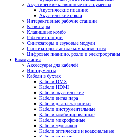
Акустические клавишные инструменты
Акустические пианино
Акустические рояли
Интерактивные рабочие станции
Клавитары
Клавишные комбо
Рабочие станции
Синтезаторы и звуковые модули
Синтезаторы с автоаккомпанементом
Цифровые пианино, рояли и электроорганы
Коммутация
Аксессуары для кабелей
Инструменты
Кабели в бухтах
Кабели DMX
Кабели HDMI
Кабели акустические
Кабели витая пара
Кабели для электроники
Кабели инструментальные
Кабели комбинированные
Кабели микрофонные
Кабели мультикор
Кабели оптические и коаксиальные
Кабели сетевые