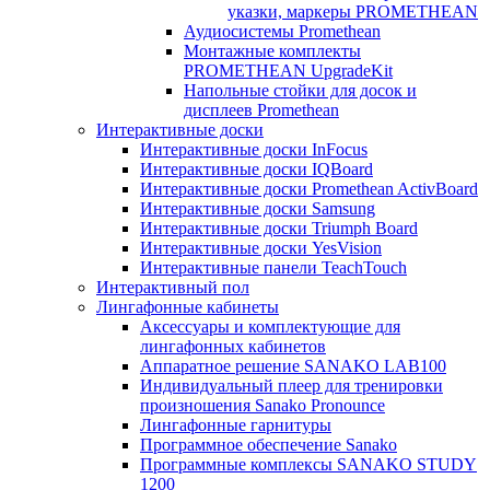
указки, маркеры PROMETHEAN
Аудиосистемы Promethean
Монтажные комплекты
PROMETHEAN UpgradeKit
Напольные стойки для досок и
дисплеев Promethean
Интерактивные доски
Интерактивные доски InFocus
Интерактивные доски IQBoard
Интерактивные доски Promethean ActivBoard
Интерактивные доски Samsung
Интерактивные доски Triumph Board
Интерактивные доски YesVision
Интерактивные панели TeachTouch
Интерактивный пол
Лингафонные кабинеты
Аксессуары и комплектующие для
лингафонных кабинетов
Аппаратное решение SANAKO LAB100
Индивидуальный плеер для тренировки
произношения Sanako Pronounce
Лингафонные гарнитуры
Программное обеспечение Sanako
Программные комплексы SANAKO STUDY
1200