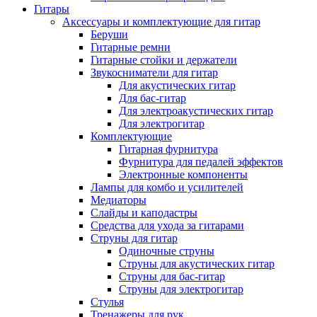
Гитары
Аксессуары и комплектующие для гитар
Беруши
Гитарные ремни
Гитарные стойки и держатели
Звукосниматели для гитар
Для акустических гитар
Для бас-гитар
Для электроакустических гитар
Для электрогитар
Комплектующие
Гитарная фурнитура
Фурнитура для педалей эффектов
Электронные компоненты
Лампы для комбо и усилителей
Медиаторы
Слайды и каподастры
Средства для ухода за гитарами
Струны для гитар
Одиночные струны
Струны для акустических гитар
Струны для бас-гитар
Струны для электрогитар
Стулья
Тренажеры для рук