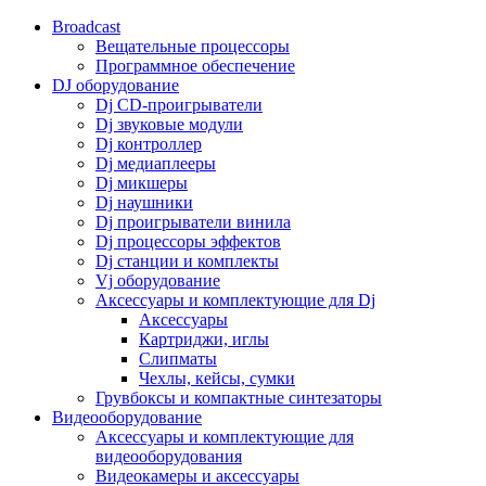
Broadcast
Вещательные процессоры
Программное обеспечение
DJ оборудование
Dj CD-проигрыватели
Dj звуковые модули
Dj контроллер
Dj медиаплееры
Dj микшеры
Dj наушники
Dj проигрыватели винила
Dj процессоры эффектов
Dj станции и комплекты
Vj оборудование
Аксессуары и комплектующие для Dj
Аксессуары
Картриджи, иглы
Слипматы
Чехлы, кейсы, сумки
Грувбоксы и компактные синтезаторы
Видеооборудование
Аксессуары и комплектующие для
видеооборудования
Видеокамеры и аксессуары