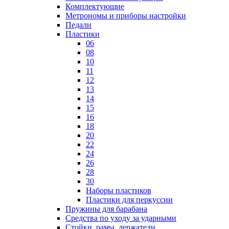
Комплектующие
Метрономы и приборы настройки
Педали
Пластики
06
08
10
11
12
13
14
15
16
18
20
22
24
26
28
30
Наборы пластиков
Пластики для перкуссии
Пружины для барабана
Средства по уходу за ударными
Стойки, рамы, держатели