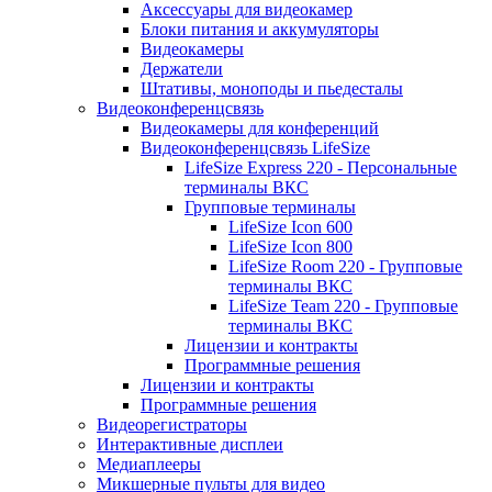
Аксессуары для видеокамер
Блоки питания и аккумуляторы
Видеокамеры
Держатели
Штативы, моноподы и пьедесталы
Видеоконференцсвязь
Видеокамеры для конференций
Видеоконференцсвязь LifeSize
LifeSize Express 220 - Персональные
терминалы ВКС
Групповые терминалы
LifeSize Icon 600
LifeSize Icon 800
LifeSize Room 220 - Групповые
терминалы ВКС
LifeSize Team 220 - Групповые
терминалы ВКС
Лицензии и контракты
Программные решения
Лицензии и контракты
Программные решения
Видеорегистраторы
Интерактивные дисплеи
Медиаплееры
Микшерные пульты для видео