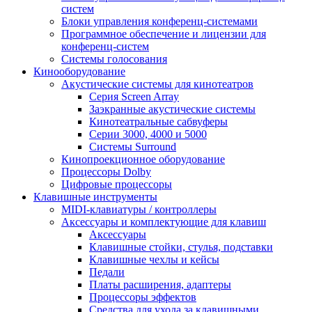
систем
Блоки управления конференц-системами
Программное обеспечение и лицензии для
конференц-систем
Системы голосования
Кинооборудование
Акустические системы для кинотеатров
Cерия Screen Array
Заэкранные акустические системы
Кинотеатральные сабвуферы
Серии 3000, 4000 и 5000
Системы Surround
Кинопроекционное оборудование
Процессоры Dolby
Цифровые процессоры
Клавишные инструменты
MIDI-клавиатуры / контроллеры
Аксессуары и комплектующие для клавиш
Аксессуары
Клавишные стойки, стулья, подставки
Клавишные чехлы и кейсы
Педали
Платы расширения, адаптеры
Процессоры эффектов
Средства для ухода за клавишными