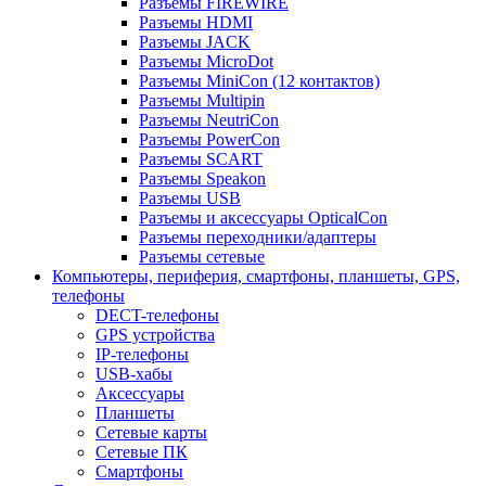
Разъемы FIREWIRE
Разъемы HDMI
Разъемы JACK
Разъемы MicroDot
Разъемы MiniCon (12 контактов)
Разъемы Multipin
Разъемы NeutriCon
Разъемы PowerCon
Разъемы SCART
Разъемы Speakon
Разъемы USB
Разъемы и аксессуары OpticalCon
Разъемы переходники/адаптеры
Разъемы сетевые
Компьютеры, периферия, смартфоны, планшеты, GPS,
телефоны
DECT-телефоны
GPS устройства
IP-телефоны
USB-хабы
Аксессуары
Планшеты
Сетевые карты
Сетевые ПК
Смартфоны