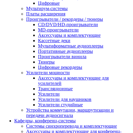
Цифровые
Мультирум-системы
Платы расширения
Проигрыватели / рекордеры / тюнеры
CD/DVD/HD-проигрыватели
MD-проигрыватели
Аксессуары и комплектующие
Кассетные деки
Мультиформатные аудиоплееры
Портативные аудиоплееры
Проигрыватели винила
Тюнеры
Цифровые рекордеры
Усилители мощности
Аксессуары и комплектующие для
усилителей
Трансляционные
Усилители
Усилители для наушников
Усилители студийные
Устройства коммутации, маршрутизации и
передачи аудиосигнала
Кафедры, конференц-системы
Cистемы синхроперевода и комплектующие
Аксессуары и комплектующие для конференц-