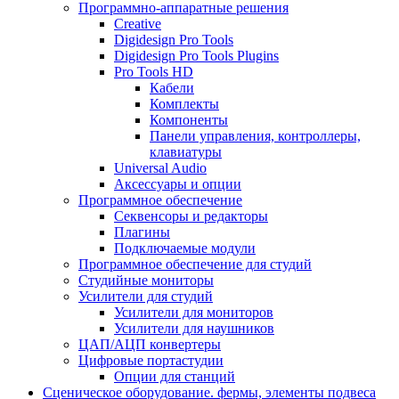
Программно-аппаратные решения
Creative
Digidesign Pro Tools
Digidesign Pro Tools Plugins
Pro Tools HD
Кабели
Комплекты
Компоненты
Панели управления, контроллеры,
клавиатуры
Universal Audio
Аксессуары и опции
Программное обеспечение
Cеквенсоры и редакторы
Плагины
Подключаемые модули
Программное обеспечение для студий
Студийные мониторы
Усилители для студий
Усилители для мониторов
Усилители для наушников
ЦАП/АЦП конвертеры
Цифровые портастудии
Опции для станций
Сценическое оборудование. фермы, элементы подвеса