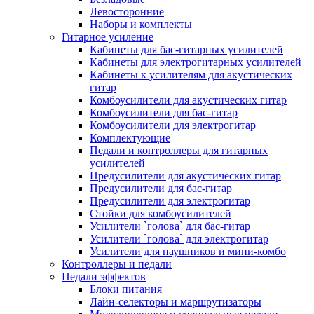
Левосторонние
Наборы и комплекты
Гитарное усиление
Кабинеты для бас-гитарных усилителей
Кабинеты для электрогитарных усилителей
Кабинеты к усилителям для акустических
гитар
Комбоусилители для акустических гитар
Комбоусилители для бас-гитар
Комбоусилители для электрогитар
Комплектующие
Педали и контроллеры для гитарных
усилителей
Предусилители для акустических гитар
Предусилители для бас-гитар
Предусилители для электрогитар
Стойки для комбоусилителей
Усилители `голова` для бас-гитар
Усилители `голова` для электрогитар
Усилители для наушников и мини-комбо
Контроллеры и педали
Педали эффектов
Блоки питания
Лайн-селекторы и маршрутизаторы