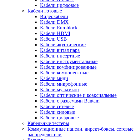
Кабели цифровые
Кабели готовые
Видеокабели
Кабели DMX
Кабели Euroblock
Кабели HDMI
Кабели USB
Кабели акустические
Кабели витая пара
Кабели инсертные
Кабели инструментальные
Кабели комбинированные
Кабели компонентные
Кабели миди
Кабели микрофонные
Кабели мультикор
Кабели оптические и коаксиальные
Кабели с разъемами Bantam
Кабели сетевые
Кабели силовые
Кабели цифровые
Кабельные тестеры
Коммутационные панели, директ-боксы, сетевые
распределители