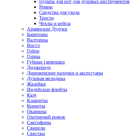
Пульты для нот для духовых инструментов
Ремни
Средства для ухода
Трости
Чехлы и кейсы
Армянские Дудуки
Баритоны
Валторны
Вистл
Гобои
Горны
Губные гармошки
Диджериду
Дирижерские палочки и аксессуары
Духовая мелодика
Жалейки
Индейские флейты
Казу
Кларнеты
Корнеты
Окарины
Охотничий рожок
Саксофоны
Свирели
Свистки