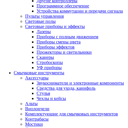
Другие контроллеры
Программное обеспечение
Устройства коммутации и передачи сигнала
Пульты управления
Световые полы
Световые приборы и эффекты
Лазеры
Приборы с полным движением
Приборы смены цвета
Приборы эффектов
Прожекторы и светильники
Сканеры
Стробоскопы
УФ приборы
Смычковые инструменты
Аксессуары
Звукосниматели и электронные компоненты
Средства для ухода, канифоль
Стулья
Чехлы и кейсы
Альты
Виолончели
Комплектующие для смычковых инструментов
Контрабасы
Мостики