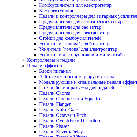
Комбоусилители для электрогитар
Комплектующие
Педали и контроллеры для гитарных усилите
Предусилители для акустических гитар
Предусилители для бас-гитар
Предусилители для электрогитар
Стойки для комбоусилителей
Усилители `голова` для бас-гитар
Усилители `голова` для электрогитар
Усилители для наушников и мини-комбо
Контроллеры и педали
Педали эффектов
Блоки питания
Лайн-селекторы и маршрутизаторы
Моделирующие и специальные педали эффек
Патч-кабели и разъемы для педалей
Педали Chorus
Педали Compressor и Equalizer
Педали Flanger
Педали Noise Gate
Педали Octaver и Pitch
Педали Overdrive и Distortion
Педали Phaser
Педали Reverb/Delay