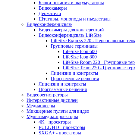
Блоки питания и аккумуляторы
Видеокамеры
Держатели
Штативы, моноподы и пьедесталы
Видеоконференцсвязь
Видеокамеры для конференций
Видеоконференцсвязь LifeSize
LifeSize Express 220 - Персональные т
Групповые терминалы
LifeSize Icon 600
LifeSize Icon 800
LifeSize Room 220 - Групповые т
LifeSize Team 220 - Групповые т
Лицензии и контракты
Программные решения
Лицензии и контракты
Программные решения
Видеорегистраторы
Интерактивные дисплеи
Медиаплееры
Микшерные пульты для видео
Мультимедиа-проекторы
4K+ проекторы
FULL HD - проекторы
SXGA+ - проекторы