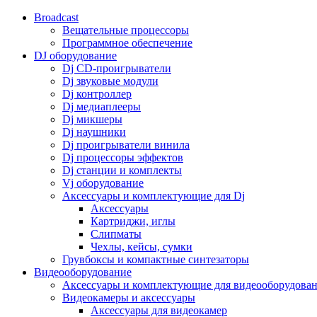
Broadcast
Вещательные процессоры
Программное обеспечение
DJ оборудование
Dj CD-проигрыватели
Dj звуковые модули
Dj контроллер
Dj медиаплееры
Dj микшеры
Dj наушники
Dj проигрыватели винила
Dj процессоры эффектов
Dj станции и комплекты
Vj оборудование
Аксессуары и комплектующие для Dj
Аксессуары
Картриджи, иглы
Слипматы
Чехлы, кейсы, сумки
Грувбоксы и компактные синтезаторы
Видеооборудование
Аксессуары и комплектующие для видеооборудова
Видеокамеры и аксессуары
Аксессуары для видеокамер