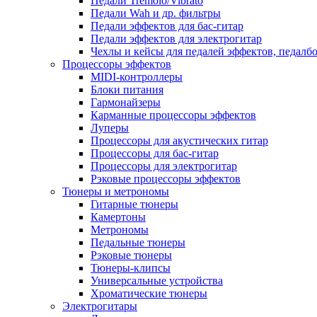
Педали Tremolo/Vibrato
Педали Wah и др. фильтры
Педали эффектов для бас-гитар
Педали эффектов для электрогитар
Чехлы и кейсы для педалей эффектов, педалб
Процессоры эффектов
MIDI-контроллеры
Блоки питания
Гармонайзеры
Карманные процессоры эффектов
Луперы
Процессоры для акустических гитар
Процессоры для бас-гитар
Процессоры для электрогитар
Рэковые процессоры эффектов
Тюнеры и метрономы
Гитарные тюнеры
Камертоны
Метрономы
Педальные тюнеры
Рэковые тюнеры
Тюнеры-клипсы
Универсальные устройства
Хроматические тюнеры
Электрогитары