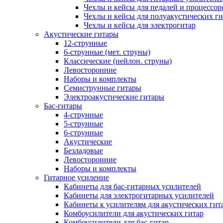
Чехлы и кейсы для педалей и процессор
Чехлы и кейсы для полуакустических ги
Чехлы и кейсы для электрогитар
Акустические гитары
12-струнные
6-струнные (мет. струны)
Классические (нейлон. струны)
Левосторонние
Наборы и комплекты
Семиструнные гитары
Электроакустические гитары
Бас-гитары
4-струнные
5-струнные
6-струнные
Акустические
Безладовые
Левосторонние
Наборы и комплекты
Гитарное усиление
Кабинеты для бас-гитарных усилителей
Кабинеты для электрогитарных усилителей
Кабинеты к усилителям для акустических гит
Комбоусилители для акустических гитар
Комбоусилители для бас-гитар