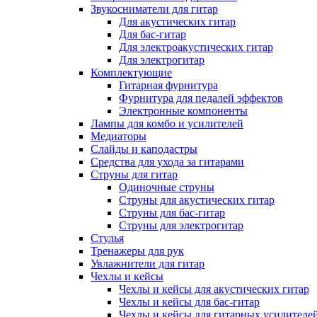
Звукосниматели для гитар
Для акустических гитар
Для бас-гитар
Для электроакустических гитар
Для электрогитар
Комплектующие
Гитарная фурнитура
Фурнитура для педалей эффектов
Электронные компоненты
Лампы для комбо и усилителей
Медиаторы
Слайды и каподастры
Средства для ухода за гитарами
Струны для гитар
Одиночные струны
Струны для акустических гитар
Струны для бас-гитар
Струны для электрогитар
Стулья
Тренажеры для рук
Увлажнители для гитар
Чехлы и кейсы
Чехлы и кейсы для акустических гитар
Чехлы и кейсы для бас-гитар
Чехлы и кейсы для гитарных усилителе