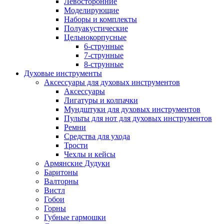
Левосторонние
Моделирующие
Наборы и комплекты
Полуакустические
Цельнокорпусные
6-струнные
7-струнные
8-струнные
Духовые инструменты
Аксессуары для духовых инструментов
Аксессуары
Лигатуры и колпачки
Мундштуки для духовых инструментов
Пульты для нот для духовых инструментов
Ремни
Средства для ухода
Трости
Чехлы и кейсы
Армянские Дудуки
Баритоны
Валторны
Вистл
Гобои
Горны
Губные гармошки