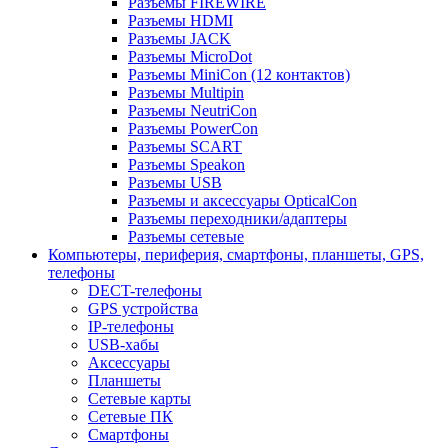
Разъемы FIREWIRE
Разъемы HDMI
Разъемы JACK
Разъемы MicroDot
Разъемы MiniCon (12 контактов)
Разъемы Multipin
Разъемы NeutriCon
Разъемы PowerCon
Разъемы SCART
Разъемы Speakon
Разъемы USB
Разъемы и аксессуары OpticalCon
Разъемы переходники/адаптеры
Разъемы сетевые
Компьютеры, периферия, смартфоны, планшеты, GPS,
телефоны
DECT-телефоны
GPS устройства
IP-телефоны
USB-хабы
Аксессуары
Планшеты
Сетевые карты
Сетевые ПК
Смартфоны