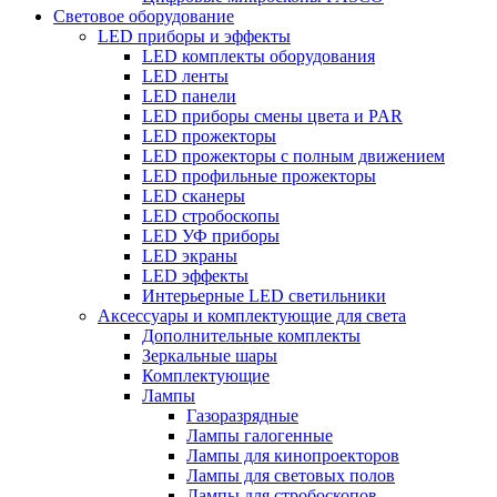
Световое оборудование
LED приборы и эффекты
LED комплекты оборудования
LED ленты
LED панели
LED приборы смены цвета и PAR
LED прожекторы
LED прожекторы с полным движением
LED профильные прожекторы
LED сканеры
LED стробоскопы
LED УФ приборы
LED экраны
LED эффекты
Интерьерные LED светильники
Аксессуары и комплектующие для света
Дополнительные комплекты
Зеркальные шары
Комплектующие
Лампы
Газоразрядные
Лампы галогенные
Лампы для кинопроекторов
Лампы для световых полов
Лампы для стробоскопов