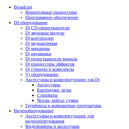
Broadcast
Вещательные процессоры
Программное обеспечение
DJ оборудование
Dj CD-проигрыватели
Dj звуковые модули
Dj контроллер
Dj медиаплееры
Dj микшеры
Dj наушники
Dj проигрыватели винила
Dj процессоры эффектов
Dj станции и комплекты
Vj оборудование
Аксессуары и комплектующие для Dj
Аксессуары
Картриджи, иглы
Слипматы
Чехлы, кейсы, сумки
Грувбоксы и компактные синтезаторы
Видеооборудование
Аксессуары и комплектующие для
видеооборудования
Видеокамеры и аксессуары