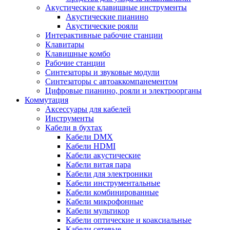
Акустические клавишные инструменты
Акустические пианино
Акустические рояли
Интерактивные рабочие станции
Клавитары
Клавишные комбо
Рабочие станции
Синтезаторы и звуковые модули
Синтезаторы с автоаккомпанементом
Цифровые пианино, рояли и электроорганы
Коммутация
Аксессуары для кабелей
Инструменты
Кабели в бухтах
Кабели DMX
Кабели HDMI
Кабели акустические
Кабели витая пара
Кабели для электроники
Кабели инструментальные
Кабели комбинированные
Кабели микрофонные
Кабели мультикор
Кабели оптические и коаксиальные
Кабели сетевые