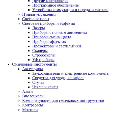
Другие контроллеры
Программное обеспечение
Устройства коммутации и передачи сигнала
Пульты управления
Световые полы
Световые приборы и эффекты
Лазеры
Приборы с полным движением
Приборы смены цвета
Приборы эффектов
Прожекторы и светильники
Сканеры
Стробоскопы
УФ приборы
Смычковые инструменты
Аксессуары
Звукосниматели и электронные компоненты
Средства для ухода, канифоль
Стулья
Чехлы и кейсы
Альты
Виолончели
Комплектующие для смычковых инструментов
Контрабасы
Мостики