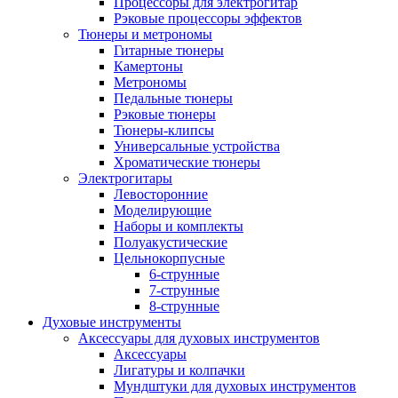
Процессоры для электрогитар
Рэковые процессоры эффектов
Тюнеры и метрономы
Гитарные тюнеры
Камертоны
Метрономы
Педальные тюнеры
Рэковые тюнеры
Тюнеры-клипсы
Универсальные устройства
Хроматические тюнеры
Электрогитары
Левосторонние
Моделирующие
Наборы и комплекты
Полуакустические
Цельнокорпусные
6-струнные
7-струнные
8-струнные
Духовые инструменты
Аксессуары для духовых инструментов
Аксессуары
Лигатуры и колпачки
Мундштуки для духовых инструментов