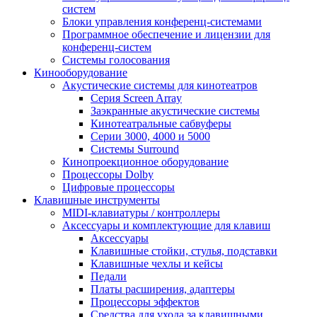
систем
Блоки управления конференц-системами
Программное обеспечение и лицензии для
конференц-систем
Системы голосования
Кинооборудование
Акустические системы для кинотеатров
Cерия Screen Array
Заэкранные акустические системы
Кинотеатральные сабвуферы
Серии 3000, 4000 и 5000
Системы Surround
Кинопроекционное оборудование
Процессоры Dolby
Цифровые процессоры
Клавишные инструменты
MIDI-клавиатуры / контроллеры
Аксессуары и комплектующие для клавиш
Аксессуары
Клавишные стойки, стулья, подставки
Клавишные чехлы и кейсы
Педали
Платы расширения, адаптеры
Процессоры эффектов
Средства для ухода за клавишными