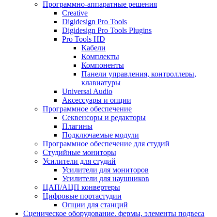
Программно-аппаратные решения
Creative
Digidesign Pro Tools
Digidesign Pro Tools Plugins
Pro Tools HD
Кабели
Комплекты
Компоненты
Панели управления, контроллеры,
клавиатуры
Universal Audio
Аксессуары и опции
Программное обеспечение
Cеквенсоры и редакторы
Плагины
Подключаемые модули
Программное обеспечение для студий
Студийные мониторы
Усилители для студий
Усилители для мониторов
Усилители для наушников
ЦАП/АЦП конвертеры
Цифровые портастудии
Опции для станций
Сценическое оборудование. фермы, элементы подвеса