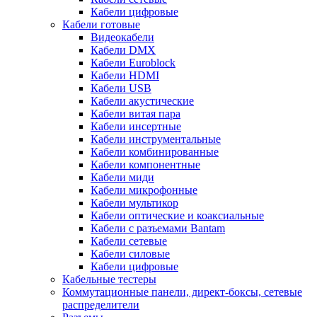
Кабели цифровые
Кабели готовые
Видеокабели
Кабели DMX
Кабели Euroblock
Кабели HDMI
Кабели USB
Кабели акустические
Кабели витая пара
Кабели инсертные
Кабели инструментальные
Кабели комбинированные
Кабели компонентные
Кабели миди
Кабели микрофонные
Кабели мультикор
Кабели оптические и коаксиальные
Кабели с разъемами Bantam
Кабели сетевые
Кабели силовые
Кабели цифровые
Кабельные тестеры
Коммутационные панели, директ-боксы, сетевые
распределители