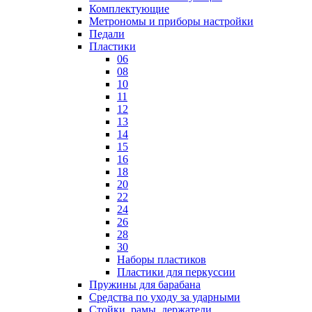
Комплектующие
Метрономы и приборы настройки
Педали
Пластики
06
08
10
11
12
13
14
15
16
18
20
22
24
26
28
30
Наборы пластиков
Пластики для перкуссии
Пружины для барабана
Средства по уходу за ударными
Стойки, рамы, держатели