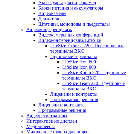
Аксессуары для видеокамер
Блоки питания и аккумуляторы
Видеокамеры
Держатели
Штативы, моноподы и пьедесталы
Видеоконференцсвязь
Видеокамеры для конференций
Видеоконференцсвязь LifeSize
LifeSize Express 220 - Персональные
терминалы ВКС
Групповые терминалы
LifeSize Icon 600
LifeSize Icon 800
LifeSize Room 220 - Групповые
терминалы ВКС
LifeSize Team 220 - Групповые
терминалы ВКС
Лицензии и контракты
Программные решения
Лицензии и контракты
Программные решения
Видеорегистраторы
Интерактивные дисплеи
Медиаплееры
Микшерные пульты для видео