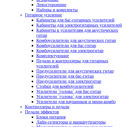
Левосторонние
Наборы и комплекты
Гитарное усиление
Кабинеты для бас-гитарных усилителей
Кабинеты для электрогитарных усилителей
Кабинеты к усилителям для акустических
гитар
Комбоусилители для акустических гитар
Комбоусилители для бас-гитар
Комбоусилители для электрогитар
Комплектующие
Педали и контроллеры для гитарных
усилителей
Предусилители для акустических гитар
Предусилители для бас-гитар
Предусилители для электрогитар
Стойки для комбоусилителей
Усилители `голова` для бас-гитар
Усилители `голова` для электрогитар
Усилители для наушников и мини-комбо
Контроллеры и педали
Педали эффектов
Блоки питания
Лайн-селекторы и маршрутизаторы