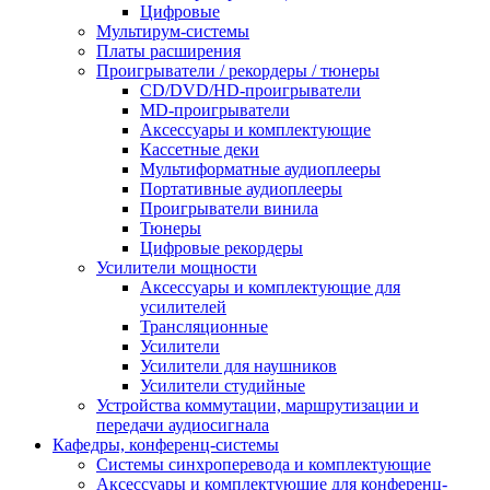
Цифровые
Мультирум-системы
Платы расширения
Проигрыватели / рекордеры / тюнеры
CD/DVD/HD-проигрыватели
MD-проигрыватели
Аксессуары и комплектующие
Кассетные деки
Мультиформатные аудиоплееры
Портативные аудиоплееры
Проигрыватели винила
Тюнеры
Цифровые рекордеры
Усилители мощности
Аксессуары и комплектующие для
усилителей
Трансляционные
Усилители
Усилители для наушников
Усилители студийные
Устройства коммутации, маршрутизации и
передачи аудиосигнала
Кафедры, конференц-системы
Cистемы синхроперевода и комплектующие
Аксессуары и комплектующие для конференц-