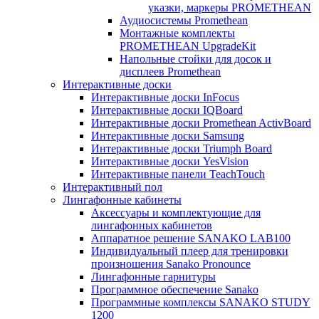
указки, маркеры PROMETHEAN
Аудиосистемы Promethean
Монтажные комплекты
PROMETHEAN UpgradeKit
Напольные стойки для досок и
дисплеев Promethean
Интерактивные доски
Интерактивные доски InFocus
Интерактивные доски IQBoard
Интерактивные доски Promethean ActivBoard
Интерактивные доски Samsung
Интерактивные доски Triumph Board
Интерактивные доски YesVision
Интерактивные панели TeachTouch
Интерактивный пол
Лингафонные кабинеты
Аксессуары и комплектующие для
лингафонных кабинетов
Аппаратное решение SANAKO LAB100
Индивидуальный плеер для тренировки
произношения Sanako Pronounce
Лингафонные гарнитуры
Программное обеспечение Sanako
Программные комплексы SANAKO STUDY
1200