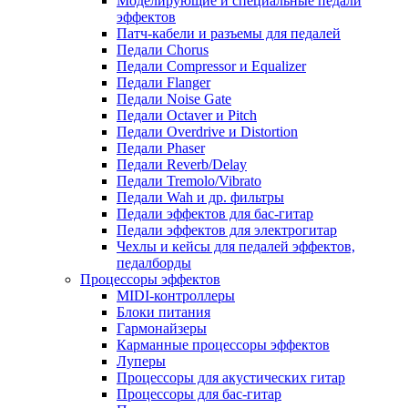
Моделирующие и специальные педали
эффектов
Патч-кабели и разъемы для педалей
Педали Chorus
Педали Compressor и Equalizer
Педали Flanger
Педали Noise Gate
Педали Octaver и Pitch
Педали Overdrive и Distortion
Педали Phaser
Педали Reverb/Delay
Педали Tremolo/Vibrato
Педали Wah и др. фильтры
Педали эффектов для бас-гитар
Педали эффектов для электрогитар
Чехлы и кейсы для педалей эффектов,
педалборды
Процессоры эффектов
MIDI-контроллеры
Блоки питания
Гармонайзеры
Карманные процессоры эффектов
Луперы
Процессоры для акустических гитар
Процессоры для бас-гитар