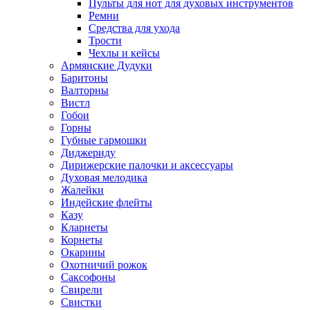
Пульты для нот для духовых инструментов
Ремни
Средства для ухода
Трости
Чехлы и кейсы
Армянские Дудуки
Баритоны
Валторны
Вистл
Гобои
Горны
Губные гармошки
Диджериду
Дирижерские палочки и аксессуары
Духовая мелодика
Жалейки
Индейские флейты
Казу
Кларнеты
Корнеты
Окарины
Охотничий рожок
Саксофоны
Свирели
Свистки