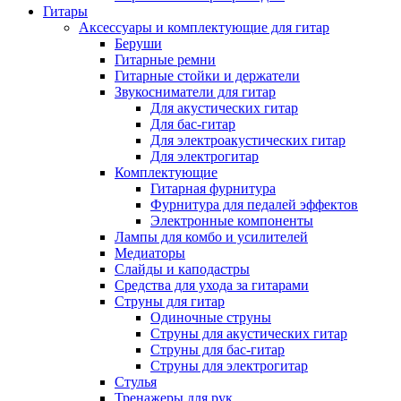
Гитары
Аксессуары и комплектующие для гитар
Беруши
Гитарные ремни
Гитарные стойки и держатели
Звукосниматели для гитар
Для акустических гитар
Для бас-гитар
Для электроакустических гитар
Для электрогитар
Комплектующие
Гитарная фурнитура
Фурнитура для педалей эффектов
Электронные компоненты
Лампы для комбо и усилителей
Медиаторы
Слайды и каподастры
Средства для ухода за гитарами
Струны для гитар
Одиночные струны
Струны для акустических гитар
Струны для бас-гитар
Струны для электрогитар
Стулья
Тренажеры для рук