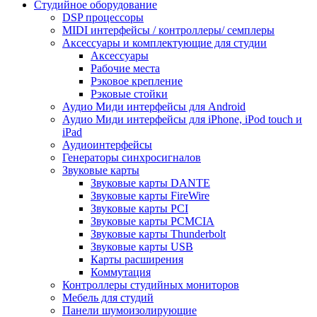
Студийное оборудование
DSP процессоры
MIDI интерфейсы / контроллеры/ семплеры
Аксессуары и комплектующие для студии
Аксессуары
Рабочие места
Рэковое крепление
Рэковые стойки
Аудио Миди интерфейсы для Android
Аудио Миди интерфейсы для iPhone, iPod touch и
iPad
Аудиоинтерфейсы
Генераторы синхросигналов
Звуковые карты
Звуковые карты DANTE
Звуковые карты FireWire
Звуковые карты PCI
Звуковые карты PCMCIA
Звуковые карты Thunderbolt
Звуковые карты USB
Карты расширения
Коммутация
Контроллеры студийных мониторов
Мебель для студий
Панели шумоизолирующие