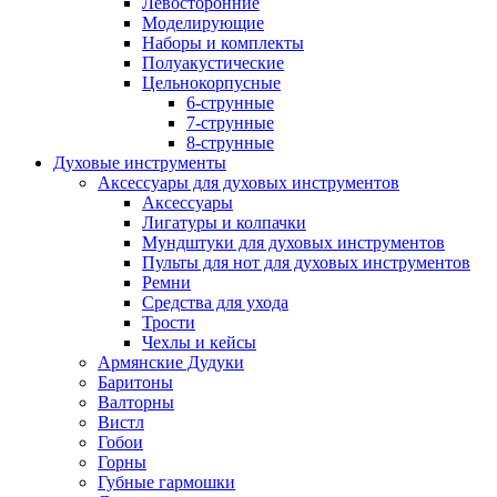
Левосторонние
Моделирующие
Наборы и комплекты
Полуакустические
Цельнокорпусные
6-струнные
7-струнные
8-струнные
Духовые инструменты
Аксессуары для духовых инструментов
Аксессуары
Лигатуры и колпачки
Мундштуки для духовых инструментов
Пульты для нот для духовых инструментов
Ремни
Средства для ухода
Трости
Чехлы и кейсы
Армянские Дудуки
Баритоны
Валторны
Вистл
Гобои
Горны
Губные гармошки