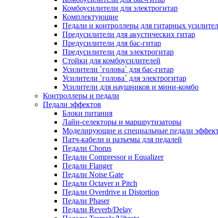
Комбоусилители для электрогитар
Комплектующие
Педали и контроллеры для гитарных усилите
Предусилители для акустических гитар
Предусилители для бас-гитар
Предусилители для электрогитар
Стойки для комбоусилителей
Усилители `голова` для бас-гитар
Усилители `голова` для электрогитар
Усилители для наушников и мини-комбо
Контроллеры и педали
Педали эффектов
Блоки питания
Лайн-селекторы и маршрутизаторы
Моделирующие и специальные педали эффек
Патч-кабели и разъемы для педалей
Педали Chorus
Педали Compressor и Equalizer
Педали Flanger
Педали Noise Gate
Педали Octaver и Pitch
Педали Overdrive и Distortion
Педали Phaser
Педали Reverb/Delay