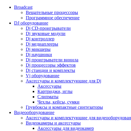
Broadcast
Вещательные процессоры
Программное обеспечение
DJ оборудование
Dj CD-проигрыватели
Dj звуковые модули
Dj контроллер
Dj медиаплееры
Dj микшеры
Dj наушники
Dj проигрыватели винила
Dj процессоры эффектов
Dj станции и комплекты
Vj оборудование
Аксессуары и комплектующие для Dj
Аксессуары
Картриджи, иглы
Слипматы
Чехлы, кейсы, сумки
Грувбоксы и компактные синтезаторы
Видеооборудование
Аксессуары и комплектующие для видеооборудова
Видеокамеры и аксессуары
Аксессуары для видеокамер