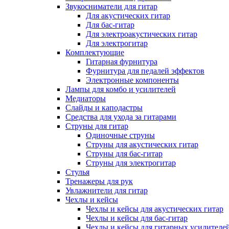
Звукосниматели для гитар
Для акустических гитар
Для бас-гитар
Для электроакустических гитар
Для электрогитар
Комплектующие
Гитарная фурнитура
Фурнитура для педалей эффектов
Электронные компоненты
Лампы для комбо и усилителей
Медиаторы
Слайды и каподастры
Средства для ухода за гитарами
Струны для гитар
Одиночные струны
Струны для акустических гитар
Струны для бас-гитар
Струны для электрогитар
Стулья
Тренажеры для рук
Увлажнители для гитар
Чехлы и кейсы
Чехлы и кейсы для акустических гитар
Чехлы и кейсы для бас-гитар
Чехлы и кейсы для гитарных усилителе