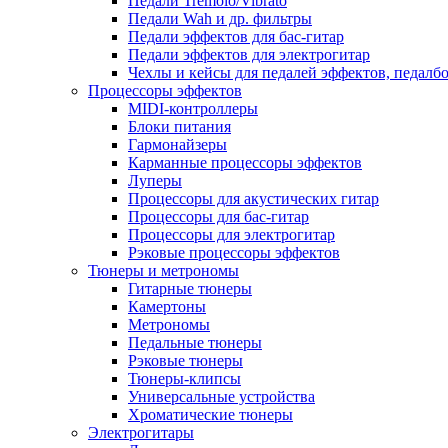
Педали Tremolo/Vibrato
Педали Wah и др. фильтры
Педали эффектов для бас-гитар
Педали эффектов для электрогитар
Чехлы и кейсы для педалей эффектов, педалб
Процессоры эффектов
MIDI-контроллеры
Блоки питания
Гармонайзеры
Карманные процессоры эффектов
Луперы
Процессоры для акустических гитар
Процессоры для бас-гитар
Процессоры для электрогитар
Рэковые процессоры эффектов
Тюнеры и метрономы
Гитарные тюнеры
Камертоны
Метрономы
Педальные тюнеры
Рэковые тюнеры
Тюнеры-клипсы
Универсальные устройства
Хроматические тюнеры
Электрогитары