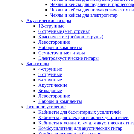
Чехлы и кейсы для педалей и процессор
Чехлы и кейсы для полуакустических ги
Чехлы и кейсы для электрогитар
Акустические гитары
12-струнные
6-струнные (мет. струны)
Классические (нейлон. струны)
Левосторонние
Наборы и комплекты
Семиструнные гитары
Электроакустические гитары
Бас-гитары
4-струнные
5-струнные
6-струнные
Акустические
Безладовые
Левосторонние
Наборы и комплекты
Гитарное усиление
Кабинеты для бас-гитарных усилителей
Кабинеты для электрогитарных усилителей
Кабинеты к усилителям для акустических гит
Комбоусилители для акустических гитар
Комбоусилители для бас-гитар