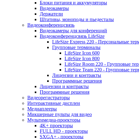
Блоки питания и аккумуляторы
Видеокамеры
Держатели
Штативы, моноподы и пьедесталы
Видеоконференцсвязь
Видеокамеры для конференций
Видеоконференцсвязь LifeSize
LifeSize Express 220 - Персональные т
Групповые терминалы
LifeSize Icon 600
LifeSize Icon 800
LifeSize Room 220 - Групповые т
LifeSize Team 220 - Групповые т
Лицензии и контракты
Программные решения
Лицензии и контракты
Программные решения
Видеорегистраторы
Интерактивные дисплеи
Медиаплееры
Микшерные пульты для видео
Мультимедиа-проекторы
4K+ проекторы
FULL HD - проекторы
SXGA+ - проекторы