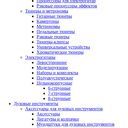
Процессоры для электрогитар
Рэковые процессоры эффектов
Тюнеры и метрономы
Гитарные тюнеры
Камертоны
Метрономы
Педальные тюнеры
Рэковые тюнеры
Тюнеры-клипсы
Универсальные устройства
Хроматические тюнеры
Электрогитары
Левосторонние
Моделирующие
Наборы и комплекты
Полуакустические
Цельнокорпусные
6-струнные
7-струнные
8-струнные
Духовые инструменты
Аксессуары для духовых инструментов
Аксессуары
Лигатуры и колпачки
Мундштуки для духовых инструментов