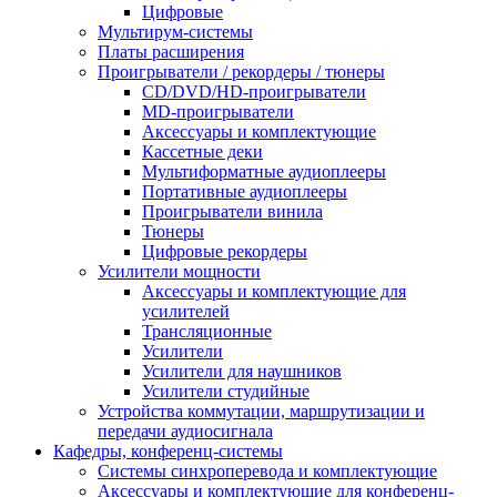
Цифровые
Мультирум-системы
Платы расширения
Проигрыватели / рекордеры / тюнеры
CD/DVD/HD-проигрыватели
MD-проигрыватели
Аксессуары и комплектующие
Кассетные деки
Мультиформатные аудиоплееры
Портативные аудиоплееры
Проигрыватели винила
Тюнеры
Цифровые рекордеры
Усилители мощности
Аксессуары и комплектующие для
усилителей
Трансляционные
Усилители
Усилители для наушников
Усилители студийные
Устройства коммутации, маршрутизации и
передачи аудиосигнала
Кафедры, конференц-системы
Cистемы синхроперевода и комплектующие
Аксессуары и комплектующие для конференц-