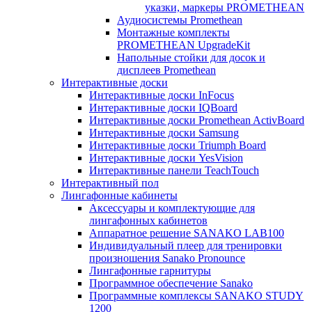
указки, маркеры PROMETHEAN
Аудиосистемы Promethean
Монтажные комплекты
PROMETHEAN UpgradeKit
Напольные стойки для досок и
дисплеев Promethean
Интерактивные доски
Интерактивные доски InFocus
Интерактивные доски IQBoard
Интерактивные доски Promethean ActivBoard
Интерактивные доски Samsung
Интерактивные доски Triumph Board
Интерактивные доски YesVision
Интерактивные панели TeachTouch
Интерактивный пол
Лингафонные кабинеты
Аксессуары и комплектующие для
лингафонных кабинетов
Аппаратное решение SANAKO LAB100
Индивидуальный плеер для тренировки
произношения Sanako Pronounce
Лингафонные гарнитуры
Программное обеспечение Sanako
Программные комплексы SANAKO STUDY
1200