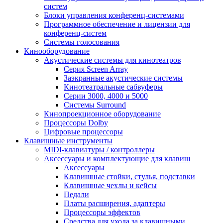
систем
Блоки управления конференц-системами
Программное обеспечение и лицензии для
конференц-систем
Системы голосования
Кинооборудование
Акустические системы для кинотеатров
Cерия Screen Array
Заэкранные акустические системы
Кинотеатральные сабвуферы
Серии 3000, 4000 и 5000
Системы Surround
Кинопроекционное оборудование
Процессоры Dolby
Цифровые процессоры
Клавишные инструменты
MIDI-клавиатуры / контроллеры
Аксессуары и комплектующие для клавиш
Аксессуары
Клавишные стойки, стулья, подставки
Клавишные чехлы и кейсы
Педали
Платы расширения, адаптеры
Процессоры эффектов
Средства для ухода за клавишными