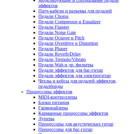
Моделирующие и специальные педали
эффектов
Патч-кабели и разъемы для педалей
Педали Chorus
Педали Compressor и Equalizer
Педали Flanger
Педали Noise Gate
Педали Octaver и Pitch
Педали Overdrive и Distortion
Педали Phaser
Педали Reverb/Delay
Педали Tremolo/Vibrato
Педали Wah и др. фильтры
Педали эффектов для бас-гитар
Педали эффектов для электрогитар
Чехлы и кейсы для педалей эффектов,
педалборды
Процессоры эффектов
MIDI-контроллеры
Блоки питания
Гармонайзеры
Карманные процессоры эффектов
Луперы
Процессоры для акустических гитар
Процессоры для бас-гитар