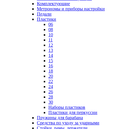
Комплектующие
Метрономы и приборы настройки
Педали
Пластики
06
08
10
11
12
13
14
15
16
18
20
22
24
26
28
30
Наборы пластиков
Пластики для перкуссии
Пружины для барабана
Средства по уходу за ударными
Стойки, рамы, держатели