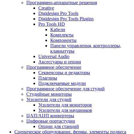
Программно-аппаратные решения
Creative
Digidesign Pro Tools
Digidesign Pro Tools Plugins
Pro Tools HD
Кабели
Комплекты
Компоненты
Панели управления, контроллеры,
клавиатуры
Universal Audio
Аксессуары и опции
Программное обеспечение
Cеквенсоры и редакторы
Плагины
Подключаемые модули
Программное обеспечение для студий
Студийные мониторы
Усилители для студий
Усилители для мониторов
Усилители для наушников
ЦАП/АЦП конвертеры
Цифровые портастудии
Опции для станций
Сценическое оборудование. фермы, элементы подвеса