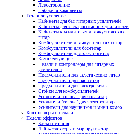
Левосторонние
Наборы и комплекты
Гитарное усиление
Кабинеты для бас-гитарных усилителей
Кабинеты для электрогитарных усилителей
Кабинеты к усилителям для акустических
гитар
Комбоусилители для акустических гитар
Комбоусилители для бас-гитар
Комбоусилители для электрогитар
Комплектующие
Педали и контроллеры для гитарных
усилителей
Предусилители для акустических гитар
Предусилители для бас-гитар
Предусилители для электрогитар
Стойки для комбоусилителей
Усилители `голова` для бас-гитар
Усилители `голова` для электрогитар
Усилители для наушников и мини-комбо
Контроллеры и педали
Педали эффектов
Блоки питания
Лайн-селекторы и маршрутизаторы