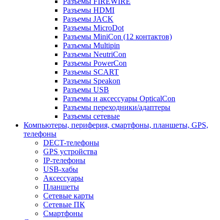
Разъемы FIREWIRE
Разъемы HDMI
Разъемы JACK
Разъемы MicroDot
Разъемы MiniCon (12 контактов)
Разъемы Multipin
Разъемы NeutriCon
Разъемы PowerCon
Разъемы SCART
Разъемы Speakon
Разъемы USB
Разъемы и аксессуары OpticalCon
Разъемы переходники/адаптеры
Разъемы сетевые
Компьютеры, периферия, смартфоны, планшеты, GPS,
телефоны
DECT-телефоны
GPS устройства
IP-телефоны
USB-хабы
Аксессуары
Планшеты
Сетевые карты
Сетевые ПК
Смартфоны