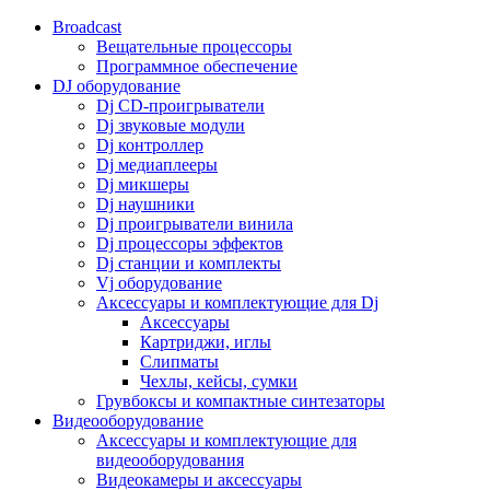
Broadcast
Вещательные процессоры
Программное обеспечение
DJ оборудование
Dj CD-проигрыватели
Dj звуковые модули
Dj контроллер
Dj медиаплееры
Dj микшеры
Dj наушники
Dj проигрыватели винила
Dj процессоры эффектов
Dj станции и комплекты
Vj оборудование
Аксессуары и комплектующие для Dj
Аксессуары
Картриджи, иглы
Слипматы
Чехлы, кейсы, сумки
Грувбоксы и компактные синтезаторы
Видеооборудование
Аксессуары и комплектующие для
видеооборудования
Видеокамеры и аксессуары