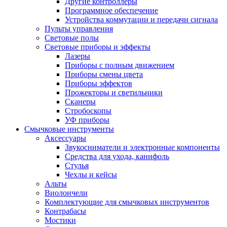
Другие контроллеры
Программное обеспечение
Устройства коммутации и передачи сигнала
Пульты управления
Световые полы
Световые приборы и эффекты
Лазеры
Приборы с полным движением
Приборы смены цвета
Приборы эффектов
Прожекторы и светильники
Сканеры
Стробоскопы
УФ приборы
Смычковые инструменты
Аксессуары
Звукосниматели и электронные компоненты
Средства для ухода, канифоль
Стулья
Чехлы и кейсы
Альты
Виолончели
Комплектующие для смычковых инструментов
Контрабасы
Мостики