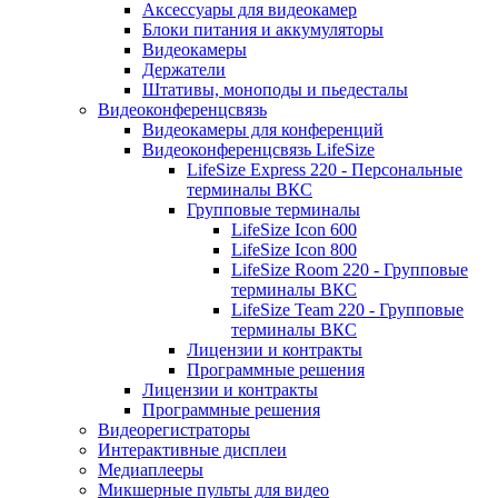
Аксессуары для видеокамер
Блоки питания и аккумуляторы
Видеокамеры
Держатели
Штативы, моноподы и пьедесталы
Видеоконференцсвязь
Видеокамеры для конференций
Видеоконференцсвязь LifeSize
LifeSize Express 220 - Персональные
терминалы ВКС
Групповые терминалы
LifeSize Icon 600
LifeSize Icon 800
LifeSize Room 220 - Групповые
терминалы ВКС
LifeSize Team 220 - Групповые
терминалы ВКС
Лицензии и контракты
Программные решения
Лицензии и контракты
Программные решения
Видеорегистраторы
Интерактивные дисплеи
Медиаплееры
Микшерные пульты для видео