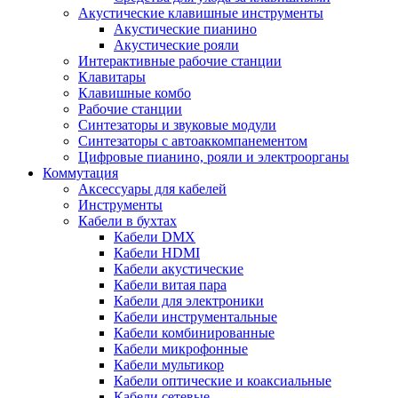
Акустические клавишные инструменты
Акустические пианино
Акустические рояли
Интерактивные рабочие станции
Клавитары
Клавишные комбо
Рабочие станции
Синтезаторы и звуковые модули
Синтезаторы с автоаккомпанементом
Цифровые пианино, рояли и электроорганы
Коммутация
Аксессуары для кабелей
Инструменты
Кабели в бухтах
Кабели DMX
Кабели HDMI
Кабели акустические
Кабели витая пара
Кабели для электроники
Кабели инструментальные
Кабели комбинированные
Кабели микрофонные
Кабели мультикор
Кабели оптические и коаксиальные
Кабели сетевые