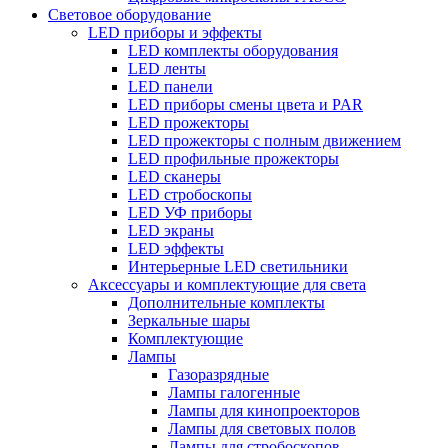
Световое оборудование
LED приборы и эффекты
LED комплекты оборудования
LED ленты
LED панели
LED приборы смены цвета и PAR
LED прожекторы
LED прожекторы с полным движением
LED профильные прожекторы
LED сканеры
LED стробоскопы
LED УФ приборы
LED экраны
LED эффекты
Интерьерные LED светильники
Аксессуары и комплектующие для света
Дополнительные комплекты
Зеркальные шары
Комплектующие
Лампы
Газоразрядные
Лампы галогенные
Лампы для кинопроекторов
Лампы для световых полов
Лампы для стробоскопов