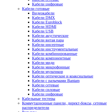
Кабели цифровые
Кабели готовые
Видеокабели
Кабели DMX
Кабели Euroblock
Кабели HDMI
Кабели USB
Кабели акустические
Кабели витая пара
Кабели инсертные
Кабели инструментальные
Кабели комбинированные
Кабели компонентные
Кабели миди
Кабели микрофонные
Кабели мультикор
Кабели оптические и коаксиальные
Кабели с разъемами Bantam
Кабели сетевые
Кабели силовые
Кабели цифровые
Кабельные тестеры
Коммутационные панели, директ-боксы, сетевые
распределители