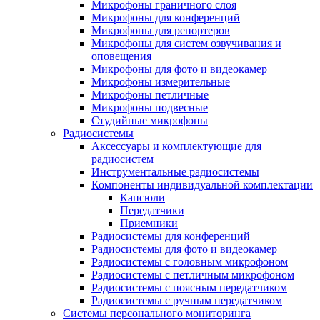
Микрофоны граничного слоя
Микрофоны для конференций
Микрофоны для репортеров
Микрофоны для систем озвучивания и
оповещения
Микрофоны для фото и видеокамер
Микрофоны измерительные
Микрофоны петличные
Микрофоны подвесные
Студийные микрофоны
Радиосистемы
Аксессуары и комплектующие для
радиосистем
Инструментальные радиосистемы
Компоненты индивидуальной комплектации
Капсюли
Передатчики
Приемники
Радиосистемы для конференций
Радиосистемы для фото и видеокамер
Радиосистемы с головным микрофоном
Радиосистемы с петличным микрофоном
Радиосистемы с поясным передатчиком
Радиосистемы с ручным передатчиком
Системы персонального мониторинга