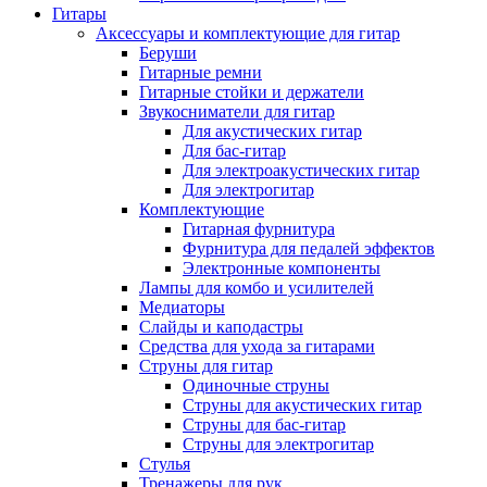
Гитары
Аксессуары и комплектующие для гитар
Беруши
Гитарные ремни
Гитарные стойки и держатели
Звукосниматели для гитар
Для акустических гитар
Для бас-гитар
Для электроакустических гитар
Для электрогитар
Комплектующие
Гитарная фурнитура
Фурнитура для педалей эффектов
Электронные компоненты
Лампы для комбо и усилителей
Медиаторы
Слайды и каподастры
Средства для ухода за гитарами
Струны для гитар
Одиночные струны
Струны для акустических гитар
Струны для бас-гитар
Струны для электрогитар
Стулья
Тренажеры для рук