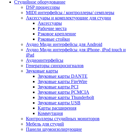
Студийное оборудование
DSP процессоры
MIDI интерфейсы / контроллеры/ семплеры
Аксессуары и комплектующие для студии
Аксессуары
Рабочие места
Рэковое крепление
Рэковые стойки
Аудио Миди интерфейсы для Android
Аудио Миди интерфейсы для iPhone, iPod touch и
iPad
Аудиоинтерфейсы
Генераторы синхросигналов
Звуковые карты
Звуковые карты DANTE
Звуковые карты FireWire
Звуковые карты PCI
Звуковые карты PCMCIA
Звуковые карты Thunderbolt
Звуковые карты USB
Карты расширения
Коммутация
Контроллеры студийных мониторов
Мебель для студий
Панели шумоизолирующие