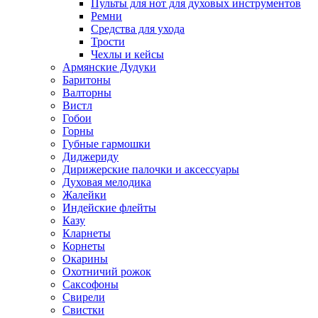
Пульты для нот для духовых инструментов
Ремни
Средства для ухода
Трости
Чехлы и кейсы
Армянские Дудуки
Баритоны
Валторны
Вистл
Гобои
Горны
Губные гармошки
Диджериду
Дирижерские палочки и аксессуары
Духовая мелодика
Жалейки
Индейские флейты
Казу
Кларнеты
Корнеты
Окарины
Охотничий рожок
Саксофоны
Свирели
Свистки