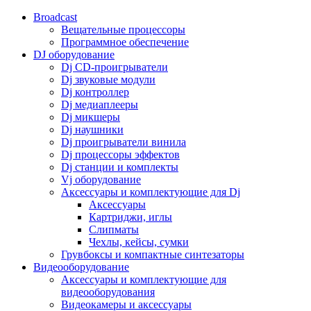
Broadcast
Вещательные процессоры
Программное обеспечение
DJ оборудование
Dj CD-проигрыватели
Dj звуковые модули
Dj контроллер
Dj медиаплееры
Dj микшеры
Dj наушники
Dj проигрыватели винила
Dj процессоры эффектов
Dj станции и комплекты
Vj оборудование
Аксессуары и комплектующие для Dj
Аксессуары
Картриджи, иглы
Слипматы
Чехлы, кейсы, сумки
Грувбоксы и компактные синтезаторы
Видеооборудование
Аксессуары и комплектующие для
видеооборудования
Видеокамеры и аксессуары