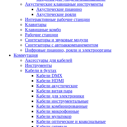
Акустические клавишные инструменты
Акустические пианино
Акустические рояли
Интерактивные рабочие станции
Клавитары
Клавишные комбо
Рабочие станции
Синтезаторы и звуковые модули
Синтезаторы с автоаккомпанементом
Цифровые пианино, рояли и электроорганы
Коммутация
Аксессуары для кабелей
Инструменты
Кабели в бухтах
Кабели DMX
Кабели HDMI
Кабели акустические
Кабели витая пара
Кабели для электроники
Кабели инструментальные
Кабели комбинированные
Кабели микрофонные
Кабели мультикор
Кабели оптические и коаксиальные
Кабели сетевые