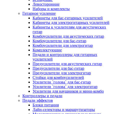
Левосторонние
Наборы и комплекты
Гитарное усиление
Кабинеты для бас-гитарных усилителей
Кабинеты для электрогитарных усилителей
Кабинеты к усилителям для акустических
гитар
Комбоусилители для акустических гитар
Комбоусилители для бас-гитар
Комбоусилители для электрогитар
Комплектующие
Педали и контроллеры для гитарных
усилителей
Предусилители для акустических гитар
Предусилители для бас-гитар
Предусилители для электрогитар
Стойки для комбоусилителей
Усилители `голова` для бас-гитар
Усилители `голова` для электрогитар
Усилители для наушников и мини-комбо
Контроллеры и педали
Педали эффектов
Блоки питания
Лайн-селекторы и маршрутизаторы