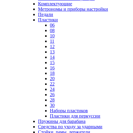
Комплектующие
Метрономы и приборы настройки
Педали
Пластики
06
08
10
11
12
13
14
15
16
18
20
22
24
26
28
30
Наборы пластиков
Пластики для перкуссии
Пружины для барабана
Средства по уходу за ударными
Стойки, рамы, держатели