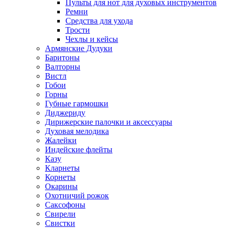
Пульты для нот для духовых инструментов
Ремни
Средства для ухода
Трости
Чехлы и кейсы
Армянские Дудуки
Баритоны
Валторны
Вистл
Гобои
Горны
Губные гармошки
Диджериду
Дирижерские палочки и аксессуары
Духовая мелодика
Жалейки
Индейские флейты
Казу
Кларнеты
Корнеты
Окарины
Охотничий рожок
Саксофоны
Свирели
Свистки