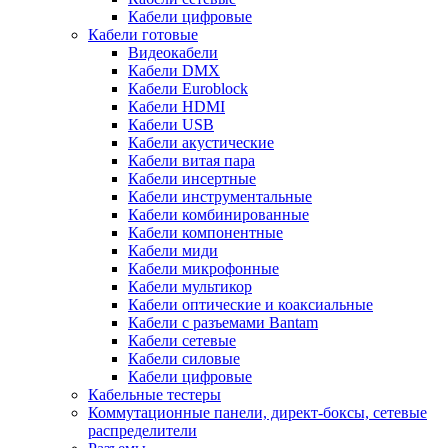
Кабели цифровые
Кабели готовые
Видеокабели
Кабели DMX
Кабели Euroblock
Кабели HDMI
Кабели USB
Кабели акустические
Кабели витая пара
Кабели инсертные
Кабели инструментальные
Кабели комбинированные
Кабели компонентные
Кабели миди
Кабели микрофонные
Кабели мультикор
Кабели оптические и коаксиальные
Кабели с разъемами Bantam
Кабели сетевые
Кабели силовые
Кабели цифровые
Кабельные тестеры
Коммутационные панели, директ-боксы, сетевые
распределители