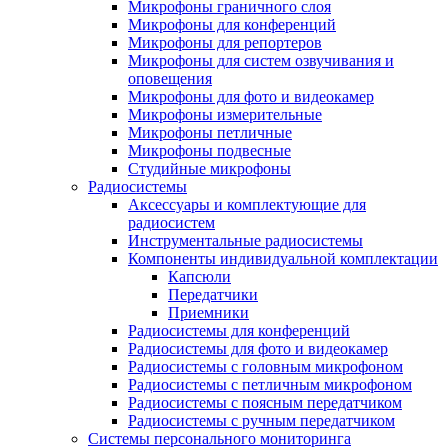
Микрофоны граничного слоя
Микрофоны для конференций
Микрофоны для репортеров
Микрофоны для систем озвучивания и
оповещения
Микрофоны для фото и видеокамер
Микрофоны измерительные
Микрофоны петличные
Микрофоны подвесные
Студийные микрофоны
Радиосистемы
Аксессуары и комплектующие для
радиосистем
Инструментальные радиосистемы
Компоненты индивидуальной комплектации
Капсюли
Передатчики
Приемники
Радиосистемы для конференций
Радиосистемы для фото и видеокамер
Радиосистемы с головным микрофоном
Радиосистемы с петличным микрофоном
Радиосистемы с поясным передатчиком
Радиосистемы с ручным передатчиком
Системы персонального мониторинга