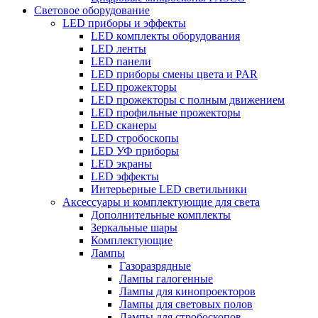
Световое оборудование
LED приборы и эффекты
LED комплекты оборудования
LED ленты
LED панели
LED приборы смены цвета и PAR
LED прожекторы
LED прожекторы с полным движением
LED профильные прожекторы
LED сканеры
LED стробоскопы
LED УФ приборы
LED экраны
LED эффекты
Интерьерные LED светильники
Аксессуары и комплектующие для света
Дополнительные комплекты
Зеркальные шары
Комплектующие
Лампы
Газоразрядные
Лампы галогенные
Лампы для кинопроекторов
Лампы для световых полов
Лампы для стробоскопов