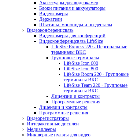
Аксессуары для видеокамер
Блоки питания и аккумуляторы
Видеокамеры
Держатели
Штативы, моноподы и пьедесталы
Видеоконференцсвязь
Видеокамеры для конференций
Видеоконференцсвязь LifeSize
LifeSize Express 220 - Персональные
терминалы ВКС
Групповые терминалы
LifeSize Icon 600
LifeSize Icon 800
LifeSize Room 220 - Групповые
терминалы ВКС
LifeSize Team 220 - Групповые
терминалы ВКС
Лицензии и контракты
Программные решения
Лицензии и контракты
Программные решения
Видеорегистраторы
Интерактивные дисплеи
Медиаплееры
Микшерные пульты для видео