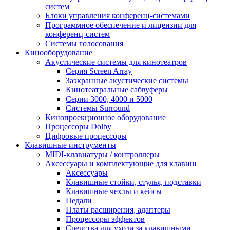
систем
Блоки управления конференц-системами
Программное обеспечение и лицензии для
конференц-систем
Системы голосования
Кинооборудование
Акустические системы для кинотеатров
Cерия Screen Array
Заэкранные акустические системы
Кинотеатральные сабвуферы
Серии 3000, 4000 и 5000
Системы Surround
Кинопроекционное оборудование
Процессоры Dolby
Цифровые процессоры
Клавишные инструменты
MIDI-клавиатуры / контроллеры
Аксессуары и комплектующие для клавиш
Аксессуары
Клавишные стойки, стулья, подставки
Клавишные чехлы и кейсы
Педали
Платы расширения, адаптеры
Процессоры эффектов
Средства для ухода за клавишными