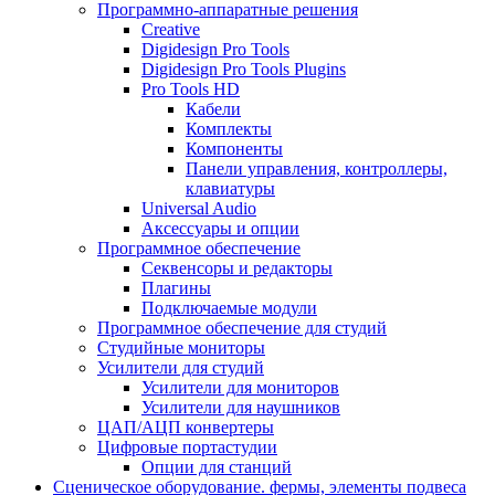
Программно-аппаратные решения
Creative
Digidesign Pro Tools
Digidesign Pro Tools Plugins
Pro Tools HD
Кабели
Комплекты
Компоненты
Панели управления, контроллеры,
клавиатуры
Universal Audio
Аксессуары и опции
Программное обеспечение
Cеквенсоры и редакторы
Плагины
Подключаемые модули
Программное обеспечение для студий
Студийные мониторы
Усилители для студий
Усилители для мониторов
Усилители для наушников
ЦАП/АЦП конвертеры
Цифровые портастудии
Опции для станций
Сценическое оборудование. фермы, элементы подвеса