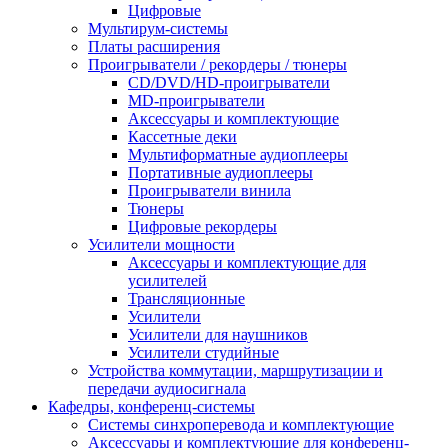
Цифровые
Мультирум-системы
Платы расширения
Проигрыватели / рекордеры / тюнеры
CD/DVD/HD-проигрыватели
MD-проигрыватели
Аксессуары и комплектующие
Кассетные деки
Мультиформатные аудиоплееры
Портативные аудиоплееры
Проигрыватели винила
Тюнеры
Цифровые рекордеры
Усилители мощности
Аксессуары и комплектующие для
усилителей
Трансляционные
Усилители
Усилители для наушников
Усилители студийные
Устройства коммутации, маршрутизации и
передачи аудиосигнала
Кафедры, конференц-системы
Cистемы синхроперевода и комплектующие
Аксессуары и комплектующие для конференц-