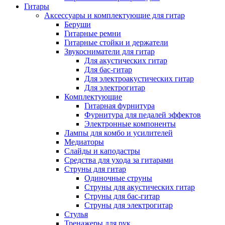
Гитары
Аксессуары и комплектующие для гитар
Беруши
Гитарные ремни
Гитарные стойки и держатели
Звукосниматели для гитар
Для акустических гитар
Для бас-гитар
Для электроакустических гитар
Для электрогитар
Комплектующие
Гитарная фурнитура
Фурнитура для педалей эффектов
Электронные компоненты
Лампы для комбо и усилителей
Медиаторы
Слайды и каподастры
Средства для ухода за гитарами
Струны для гитар
Одиночные струны
Струны для акустических гитар
Струны для бас-гитар
Струны для электрогитар
Стулья
Тренажеры для рук