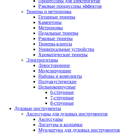
Процессоры для электрогитар
Рэковые процессоры эффектов
Тюнеры и метрономы
Гитарные тюнеры
Камертоны
Метрономы
Педальные тюнеры
Рэковые тюнеры
Тюнеры-клипсы
Универсальные устройства
Хроматические тюнеры
Электрогитары
Левосторонние
Моделирующие
Наборы и комплекты
Полуакустические
Цельнокорпусные
6-струнные
7-струнные
8-струнные
Духовые инструменты
Аксессуары для духовых инструментов
Аксессуары
Лигатуры и колпачки
Мундштуки для духовых инструментов