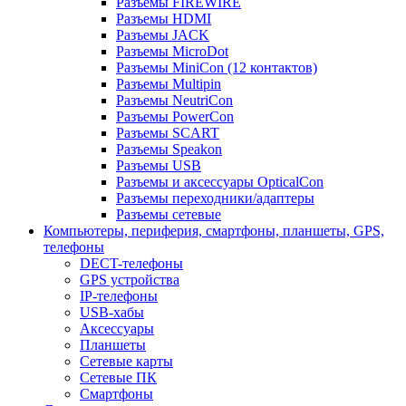
Разъемы FIREWIRE
Разъемы HDMI
Разъемы JACK
Разъемы MicroDot
Разъемы MiniCon (12 контактов)
Разъемы Multipin
Разъемы NeutriCon
Разъемы PowerCon
Разъемы SCART
Разъемы Speakon
Разъемы USB
Разъемы и аксессуары OpticalCon
Разъемы переходники/адаптеры
Разъемы сетевые
Компьютеры, периферия, смартфоны, планшеты, GPS,
телефоны
DECT-телефоны
GPS устройства
IP-телефоны
USB-хабы
Аксессуары
Планшеты
Сетевые карты
Сетевые ПК
Смартфоны