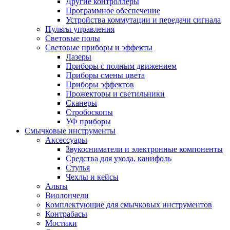
Другие контроллеры
Программное обеспечение
Устройства коммутации и передачи сигнала
Пульты управления
Световые полы
Световые приборы и эффекты
Лазеры
Приборы с полным движением
Приборы смены цвета
Приборы эффектов
Прожекторы и светильники
Сканеры
Стробоскопы
УФ приборы
Смычковые инструменты
Аксессуары
Звукосниматели и электронные компоненты
Средства для ухода, канифоль
Стулья
Чехлы и кейсы
Альты
Виолончели
Комплектующие для смычковых инструментов
Контрабасы
Мостики