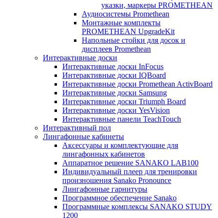
указки, маркеры PROMETHEAN
Аудиосистемы Promethean
Монтажные комплекты
PROMETHEAN UpgradeKit
Напольные стойки для досок и
дисплеев Promethean
Интерактивные доски
Интерактивные доски InFocus
Интерактивные доски IQBoard
Интерактивные доски Promethean ActivBoard
Интерактивные доски Samsung
Интерактивные доски Triumph Board
Интерактивные доски YesVision
Интерактивные панели TeachTouch
Интерактивный пол
Лингафонные кабинеты
Аксессуары и комплектующие для
лингафонных кабинетов
Аппаратное решение SANAKO LAB100
Индивидуальный плеер для тренировки
произношения Sanako Pronounce
Лингафонные гарнитуры
Программное обеспечение Sanako
Программные комплексы SANAKO STUDY
1200