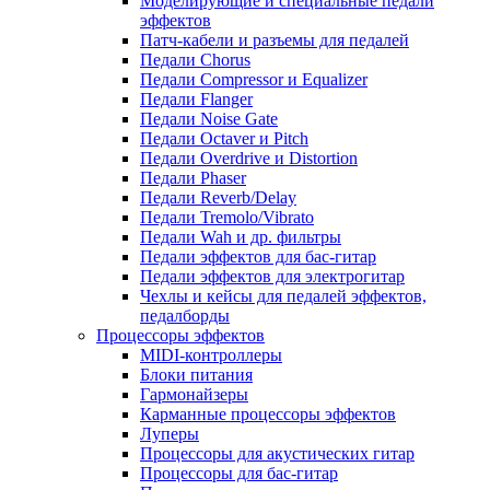
Моделирующие и специальные педали
эффектов
Патч-кабели и разъемы для педалей
Педали Chorus
Педали Compressor и Equalizer
Педали Flanger
Педали Noise Gate
Педали Octaver и Pitch
Педали Overdrive и Distortion
Педали Phaser
Педали Reverb/Delay
Педали Tremolo/Vibrato
Педали Wah и др. фильтры
Педали эффектов для бас-гитар
Педали эффектов для электрогитар
Чехлы и кейсы для педалей эффектов,
педалборды
Процессоры эффектов
MIDI-контроллеры
Блоки питания
Гармонайзеры
Карманные процессоры эффектов
Луперы
Процессоры для акустических гитар
Процессоры для бас-гитар