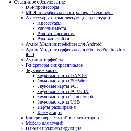
Студийное оборудование
DSP процессоры
MIDI интерфейсы / контроллеры/ семплеры
Аксессуары и комплектующие для студии
Аксессуары
Рабочие места
Рэковое крепление
Рэковые стойки
Аудио Миди интерфейсы для Android
Аудио Миди интерфейсы для iPhone, iPod touch и
iPad
Аудиоинтерфейсы
Генераторы синхросигналов
Звуковые карты
Звуковые карты DANTE
Звуковые карты FireWire
Звуковые карты PCI
Звуковые карты PCMCIA
Звуковые карты Thunderbolt
Звуковые карты USB
Карты расширения
Коммутация
Контроллеры студийных мониторов
Мебель для студий
Панели шумоизолирующие