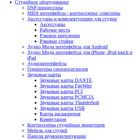
Студийное оборудование
DSP процессоры
MIDI интерфейсы / контроллеры/ семплеры
Аксессуары и комплектующие для студии
Аксессуары
Рабочие места
Рэковое крепление
Рэковые стойки
Аудио Миди интерфейсы для Android
Аудио Миди интерфейсы для iPhone, iPod touch и
iPad
Аудиоинтерфейсы
Генераторы синхросигналов
Звуковые карты
Звуковые карты DANTE
Звуковые карты FireWire
Звуковые карты PCI
Звуковые карты PCMCIA
Звуковые карты Thunderbolt
Звуковые карты USB
Карты расширения
Коммутация
Контроллеры студийных мониторов
Мебель для студий
Панели шумоизолирующие