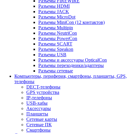
Разъемы FIREWIRE
Разъемы HDMI
Разъемы JACK
Разъемы MicroDot
Разъемы MiniCon (12 контактов)
Разъемы Multipin
Разъемы NeutriCon
Разъемы PowerCon
Разъемы SCART
Разъемы Speakon
Разъемы USB
Разъемы и аксессуары OpticalCon
Разъемы переходники/адаптеры
Разъемы сетевые
Компьютеры, периферия, смартфоны, планшеты, GPS,
телефоны
DECT-телефоны
GPS устройства
IP-телефоны
USB-хабы
Аксессуары
Планшеты
Сетевые карты
Сетевые ПК
Смартфоны