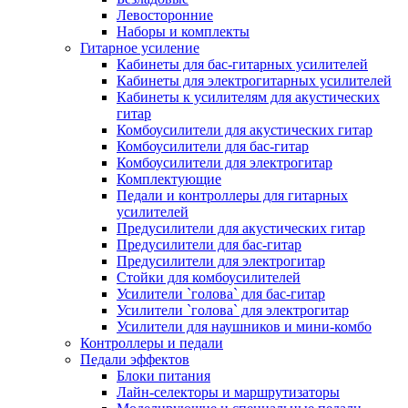
Левосторонние
Наборы и комплекты
Гитарное усиление
Кабинеты для бас-гитарных усилителей
Кабинеты для электрогитарных усилителей
Кабинеты к усилителям для акустических
гитар
Комбоусилители для акустических гитар
Комбоусилители для бас-гитар
Комбоусилители для электрогитар
Комплектующие
Педали и контроллеры для гитарных
усилителей
Предусилители для акустических гитар
Предусилители для бас-гитар
Предусилители для электрогитар
Стойки для комбоусилителей
Усилители `голова` для бас-гитар
Усилители `голова` для электрогитар
Усилители для наушников и мини-комбо
Контроллеры и педали
Педали эффектов
Блоки питания
Лайн-селекторы и маршрутизаторы