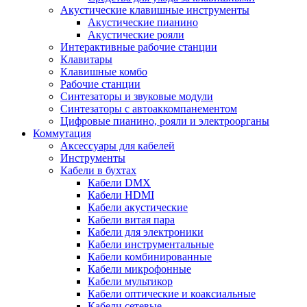
Акустические клавишные инструменты
Акустические пианино
Акустические рояли
Интерактивные рабочие станции
Клавитары
Клавишные комбо
Рабочие станции
Синтезаторы и звуковые модули
Синтезаторы с автоаккомпанементом
Цифровые пианино, рояли и электроорганы
Коммутация
Аксессуары для кабелей
Инструменты
Кабели в бухтах
Кабели DMX
Кабели HDMI
Кабели акустические
Кабели витая пара
Кабели для электроники
Кабели инструментальные
Кабели комбинированные
Кабели микрофонные
Кабели мультикор
Кабели оптические и коаксиальные
Кабели сетевые