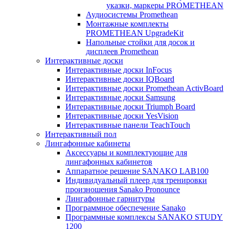
указки, маркеры PROMETHEAN
Аудиосистемы Promethean
Монтажные комплекты
PROMETHEAN UpgradeKit
Напольные стойки для досок и
дисплеев Promethean
Интерактивные доски
Интерактивные доски InFocus
Интерактивные доски IQBoard
Интерактивные доски Promethean ActivBoard
Интерактивные доски Samsung
Интерактивные доски Triumph Board
Интерактивные доски YesVision
Интерактивные панели TeachTouch
Интерактивный пол
Лингафонные кабинеты
Аксессуары и комплектующие для
лингафонных кабинетов
Аппаратное решение SANAKO LAB100
Индивидуальный плеер для тренировки
произношения Sanako Pronounce
Лингафонные гарнитуры
Программное обеспечение Sanako
Программные комплексы SANAKO STUDY
1200