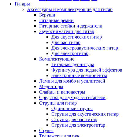
Гитары
Аксессуары и комплектующие для гитар
Беруши
Гитарные ремни
Гитарные стойки и держатели
Звукосниматели для гитар
Для акустических гитар
Для бас-гитар
Для электроакустических гитар
Для электрогитар
Комплектующие
Гитарная фурнитура
Фурнитура для педалей эффектов
Электронные компоненты
Лампы для комбо и усилителей
Медиаторы
Слайды и каподастры
Средства для ухода за гитарами
Струны для гитар
Одиночные струны
Струны для акустических гитар
Струны для бас-гитар
Струны для электрогитар
Стулья
Тренажеры для рук