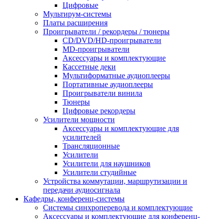
Цифровые
Мультирум-системы
Платы расширения
Проигрыватели / рекордеры / тюнеры
CD/DVD/HD-проигрыватели
MD-проигрыватели
Аксессуары и комплектующие
Кассетные деки
Мультиформатные аудиоплееры
Портативные аудиоплееры
Проигрыватели винила
Тюнеры
Цифровые рекордеры
Усилители мощности
Аксессуары и комплектующие для
усилителей
Трансляционные
Усилители
Усилители для наушников
Усилители студийные
Устройства коммутации, маршрутизации и
передачи аудиосигнала
Кафедры, конференц-системы
Cистемы синхроперевода и комплектующие
Аксессуары и комплектующие для конференц-