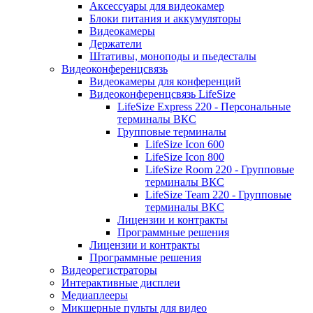
Аксессуары для видеокамер
Блоки питания и аккумуляторы
Видеокамеры
Держатели
Штативы, моноподы и пьедесталы
Видеоконференцсвязь
Видеокамеры для конференций
Видеоконференцсвязь LifeSize
LifeSize Express 220 - Персональные
терминалы ВКС
Групповые терминалы
LifeSize Icon 600
LifeSize Icon 800
LifeSize Room 220 - Групповые
терминалы ВКС
LifeSize Team 220 - Групповые
терминалы ВКС
Лицензии и контракты
Программные решения
Лицензии и контракты
Программные решения
Видеорегистраторы
Интерактивные дисплеи
Медиаплееры
Микшерные пульты для видео