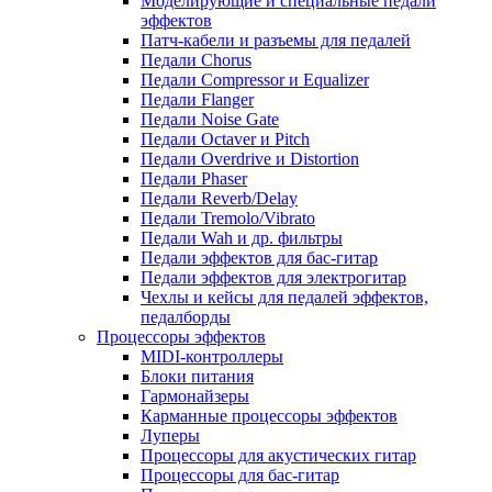
Моделирующие и специальные педали
эффектов
Патч-кабели и разъемы для педалей
Педали Chorus
Педали Compressor и Equalizer
Педали Flanger
Педали Noise Gate
Педали Octaver и Pitch
Педали Overdrive и Distortion
Педали Phaser
Педали Reverb/Delay
Педали Tremolo/Vibrato
Педали Wah и др. фильтры
Педали эффектов для бас-гитар
Педали эффектов для электрогитар
Чехлы и кейсы для педалей эффектов,
педалборды
Процессоры эффектов
MIDI-контроллеры
Блоки питания
Гармонайзеры
Карманные процессоры эффектов
Луперы
Процессоры для акустических гитар
Процессоры для бас-гитар