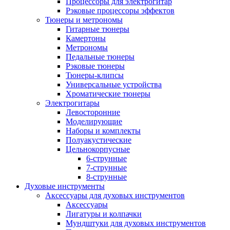
Процессоры для электрогитар
Рэковые процессоры эффектов
Тюнеры и метрономы
Гитарные тюнеры
Камертоны
Метрономы
Педальные тюнеры
Рэковые тюнеры
Тюнеры-клипсы
Универсальные устройства
Хроматические тюнеры
Электрогитары
Левосторонние
Моделирующие
Наборы и комплекты
Полуакустические
Цельнокорпусные
6-струнные
7-струнные
8-струнные
Духовые инструменты
Аксессуары для духовых инструментов
Аксессуары
Лигатуры и колпачки
Мундштуки для духовых инструментов