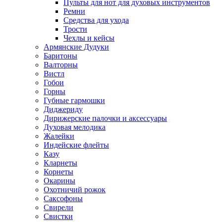
Пульты для нот для духовых инструментов
Ремни
Средства для ухода
Трости
Чехлы и кейсы
Армянские Дудуки
Баритоны
Валторны
Вистл
Гобои
Горны
Губные гармошки
Диджериду
Дирижерские палочки и аксессуары
Духовая мелодика
Жалейки
Индейские флейты
Казу
Кларнеты
Корнеты
Окарины
Охотничий рожок
Саксофоны
Свирели
Свистки