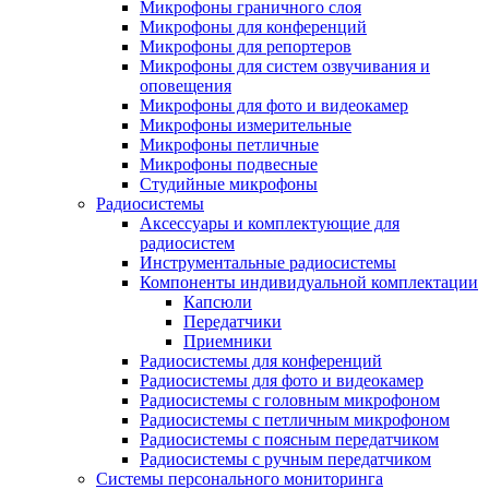
Микрофоны граничного слоя
Микрофоны для конференций
Микрофоны для репортеров
Микрофоны для систем озвучивания и
оповещения
Микрофоны для фото и видеокамер
Микрофоны измерительные
Микрофоны петличные
Микрофоны подвесные
Студийные микрофоны
Радиосистемы
Аксессуары и комплектующие для
радиосистем
Инструментальные радиосистемы
Компоненты индивидуальной комплектации
Капсюли
Передатчики
Приемники
Радиосистемы для конференций
Радиосистемы для фото и видеокамер
Радиосистемы с головным микрофоном
Радиосистемы с петличным микрофоном
Радиосистемы с поясным передатчиком
Радиосистемы с ручным передатчиком
Системы персонального мониторинга