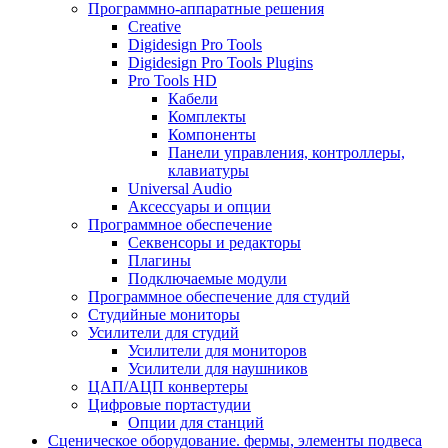
Программно-аппаратные решения
Creative
Digidesign Pro Tools
Digidesign Pro Tools Plugins
Pro Tools HD
Кабели
Комплекты
Компоненты
Панели управления, контроллеры,
клавиатуры
Universal Audio
Аксессуары и опции
Программное обеспечение
Cеквенсоры и редакторы
Плагины
Подключаемые модули
Программное обеспечение для студий
Студийные мониторы
Усилители для студий
Усилители для мониторов
Усилители для наушников
ЦАП/АЦП конвертеры
Цифровые портастудии
Опции для станций
Сценическое оборудование. фермы, элементы подвеса