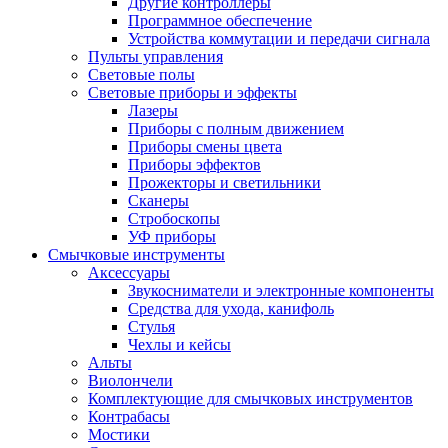
Другие контроллеры
Программное обеспечение
Устройства коммутации и передачи сигнала
Пульты управления
Световые полы
Световые приборы и эффекты
Лазеры
Приборы с полным движением
Приборы смены цвета
Приборы эффектов
Прожекторы и светильники
Сканеры
Стробоскопы
УФ приборы
Смычковые инструменты
Аксессуары
Звукосниматели и электронные компоненты
Средства для ухода, канифоль
Стулья
Чехлы и кейсы
Альты
Виолончели
Комплектующие для смычковых инструментов
Контрабасы
Мостики