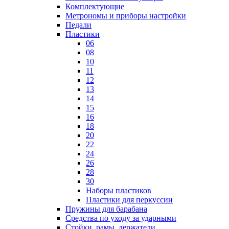
Комплектующие
Метрономы и приборы настройки
Педали
Пластики
06
08
10
11
12
13
14
15
16
18
20
22
24
26
28
30
Наборы пластиков
Пластики для перкуссии
Пружины для барабана
Средства по уходу за ударными
Стойки, рамы, держатели