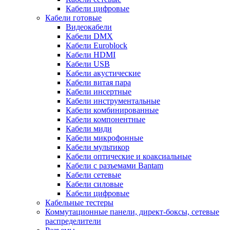
Кабели цифровые
Кабели готовые
Видеокабели
Кабели DMX
Кабели Euroblock
Кабели HDMI
Кабели USB
Кабели акустические
Кабели витая пара
Кабели инсертные
Кабели инструментальные
Кабели комбинированные
Кабели компонентные
Кабели миди
Кабели микрофонные
Кабели мультикор
Кабели оптические и коаксиальные
Кабели с разъемами Bantam
Кабели сетевые
Кабели силовые
Кабели цифровые
Кабельные тестеры
Коммутационные панели, директ-боксы, сетевые
распределители