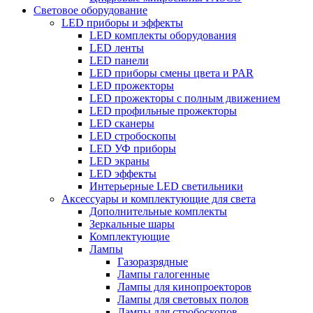
Световое оборудование
LED приборы и эффекты
LED комплекты оборудования
LED ленты
LED панели
LED приборы смены цвета и PAR
LED прожекторы
LED прожекторы с полным движением
LED профильные прожекторы
LED сканеры
LED стробоскопы
LED УФ приборы
LED экраны
LED эффекты
Интерьерные LED светильники
Аксессуары и комплектующие для света
Дополнительные комплекты
Зеркальные шары
Комплектующие
Лампы
Газоразрядные
Лампы галогенные
Лампы для кинопроекторов
Лампы для световых полов
Лампы для стробоскопов