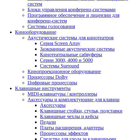
систем
Блоки управления конференц-системами
Программное обеспечение и лицензии для
конференц-систем
Системы голосования
Кинооборудование
Акустические системы для кинотеатров
Cерия Screen Array
Заэкранные акустические системы
Кинотеатральные сабвуферы
Серии 3000, 4000 и 5000
Системы Surround
Кинопроекционное оборудование
Процессоры Dolby
Цифровые процессоры
Клавишные инструменты
MIDI-клавиатуры / контроллеры
Аксессуары и комплектующие для клавиш
Аксессуары
Клавишные стойки, стулья, подставки
Клавишные чехлы и кейсы
Педали
Платы расширения, адаптеры
Процессоры эффектов
Средства для ухода за клавишными