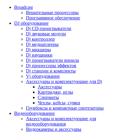
Broadcast
Вещательные процессоры
Программное обеспечение
DJ оборудование
Dj CD-проигрыватели
Dj звуковые модули
Dj контроллер
Dj медиаплееры
Dj микшеры
Dj наушники
Dj проигрыватели винила
Dj процессоры эффектов
Dj станции и комплекты
Vj оборудование
Аксессуары и комплектующие для Dj
Аксессуары
Картриджи, иглы
Слипматы
Чехлы, кейсы, сумки
Грувбоксы и компактные синтезаторы
Видеооборудование
Аксессуары и комплектующие для
видеооборудования
Видеокамеры и аксессуары