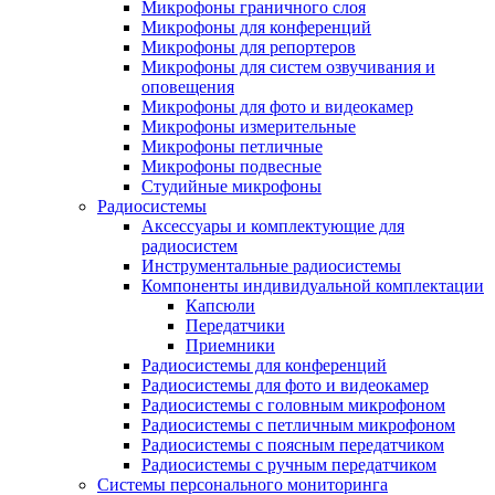
Микрофоны граничного слоя
Микрофоны для конференций
Микрофоны для репортеров
Микрофоны для систем озвучивания и
оповещения
Микрофоны для фото и видеокамер
Микрофоны измерительные
Микрофоны петличные
Микрофоны подвесные
Студийные микрофоны
Радиосистемы
Аксессуары и комплектующие для
радиосистем
Инструментальные радиосистемы
Компоненты индивидуальной комплектации
Капсюли
Передатчики
Приемники
Радиосистемы для конференций
Радиосистемы для фото и видеокамер
Радиосистемы с головным микрофоном
Радиосистемы с петличным микрофоном
Радиосистемы с поясным передатчиком
Радиосистемы с ручным передатчиком
Системы персонального мониторинга