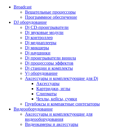
Broadcast
Вещательные процессоры
Программное обеспечение
DJ оборудование
Dj CD-проигрыватели
Dj звуковые модули
Dj контроллер
Dj медиаплееры
Dj микшеры
Dj наушники
Dj проигрыватели винила
Dj процессоры эффектов
Dj станции и комплекты
Vj оборудование
Аксессуары и комплектующие для Dj
Аксессуары
Картриджи, иглы
Слипматы
Чехлы, кейсы, сумки
Грувбоксы и компактные синтезаторы
Видеооборудование
Аксессуары и комплектующие для
видеооборудования
Видеокамеры и аксессуары