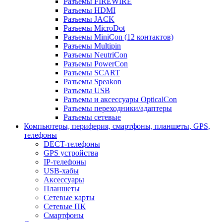
Разъемы FIREWIRE
Разъемы HDMI
Разъемы JACK
Разъемы MicroDot
Разъемы MiniCon (12 контактов)
Разъемы Multipin
Разъемы NeutriCon
Разъемы PowerCon
Разъемы SCART
Разъемы Speakon
Разъемы USB
Разъемы и аксессуары OpticalCon
Разъемы переходники/адаптеры
Разъемы сетевые
Компьютеры, периферия, смартфоны, планшеты, GPS,
телефоны
DECT-телефоны
GPS устройства
IP-телефоны
USB-хабы
Аксессуары
Планшеты
Сетевые карты
Сетевые ПК
Смартфоны