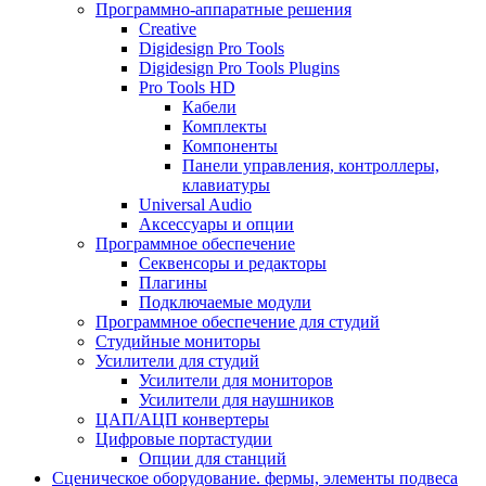
Программно-аппаратные решения
Creative
Digidesign Pro Tools
Digidesign Pro Tools Plugins
Pro Tools HD
Кабели
Комплекты
Компоненты
Панели управления, контроллеры,
клавиатуры
Universal Audio
Аксессуары и опции
Программное обеспечение
Cеквенсоры и редакторы
Плагины
Подключаемые модули
Программное обеспечение для студий
Студийные мониторы
Усилители для студий
Усилители для мониторов
Усилители для наушников
ЦАП/АЦП конвертеры
Цифровые портастудии
Опции для станций
Сценическое оборудование. фермы, элементы подвеса