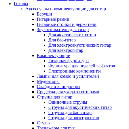
Гитары
Аксессуары и комплектующие для гитар
Беруши
Гитарные ремни
Гитарные стойки и держатели
Звукосниматели для гитар
Для акустических гитар
Для бас-гитар
Для электроакустических гитар
Для электрогитар
Комплектующие
Гитарная фурнитура
Фурнитура для педалей эффектов
Электронные компоненты
Лампы для комбо и усилителей
Медиаторы
Слайды и каподастры
Средства для ухода за гитарами
Струны для гитар
Одиночные струны
Струны для акустических гитар
Струны для бас-гитар
Струны для электрогитар
Стулья
Тренажеры для рук