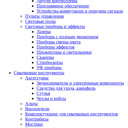
Другие контроллеры
Программное обеспечение
Устройства коммутации и передачи сигнала
Пульты управления
Световые полы
Световые приборы и эффекты
Лазеры
Приборы с полным движением
Приборы смены цвета
Приборы эффектов
Прожекторы и светильники
Сканеры
Стробоскопы
УФ приборы
Смычковые инструменты
Аксессуары
Звукосниматели и электронные компоненты
Средства для ухода, канифоль
Стулья
Чехлы и кейсы
Альты
Виолончели
Комплектующие для смычковых инструментов
Контрабасы
Мостики