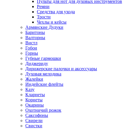
Пульты для нот для духовых инструментов
Ремни
Средства для ухода
Трости
Чехлы и кейсы
Армянские Дудуки
Баритоны
Валторны
Вистл
Гобои
Горны
Губные гармошки
Диджериду
Дирижерские палочки и аксессуары
Духовая мелодика
Жалейки
Индейские флейты
Казу
Кларнеты
Корнеты
Окарины
Охотничий рожок
Саксофоны
Свирели
Свистки