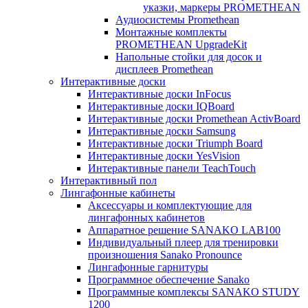
указки, маркеры PROMETHEAN
Аудиосистемы Promethean
Монтажные комплекты
PROMETHEAN UpgradeKit
Напольные стойки для досок и
дисплеев Promethean
Интерактивные доски
Интерактивные доски InFocus
Интерактивные доски IQBoard
Интерактивные доски Promethean ActivBoard
Интерактивные доски Samsung
Интерактивные доски Triumph Board
Интерактивные доски YesVision
Интерактивные панели TeachTouch
Интерактивный пол
Лингафонные кабинеты
Аксессуары и комплектующие для
лингафонных кабинетов
Аппаратное решение SANAKO LAB100
Индивидуальный плеер для тренировки
произношения Sanako Pronounce
Лингафонные гарнитуры
Программное обеспечение Sanako
Программные комплексы SANAKO STUDY
1200