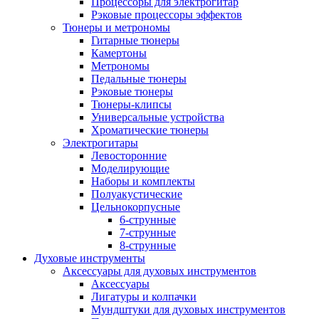
Процессоры для электрогитар
Рэковые процессоры эффектов
Тюнеры и метрономы
Гитарные тюнеры
Камертоны
Метрономы
Педальные тюнеры
Рэковые тюнеры
Тюнеры-клипсы
Универсальные устройства
Хроматические тюнеры
Электрогитары
Левосторонние
Моделирующие
Наборы и комплекты
Полуакустические
Цельнокорпусные
6-струнные
7-струнные
8-струнные
Духовые инструменты
Аксессуары для духовых инструментов
Аксессуары
Лигатуры и колпачки
Мундштуки для духовых инструментов