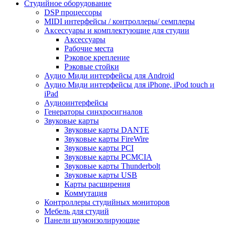
Студийное оборудование
DSP процессоры
MIDI интерфейсы / контроллеры/ семплеры
Аксессуары и комплектующие для студии
Аксессуары
Рабочие места
Рэковое крепление
Рэковые стойки
Аудио Миди интерфейсы для Android
Аудио Миди интерфейсы для iPhone, iPod touch и
iPad
Аудиоинтерфейсы
Генераторы синхросигналов
Звуковые карты
Звуковые карты DANTE
Звуковые карты FireWire
Звуковые карты PCI
Звуковые карты PCMCIA
Звуковые карты Thunderbolt
Звуковые карты USB
Карты расширения
Коммутация
Контроллеры студийных мониторов
Мебель для студий
Панели шумоизолирующие