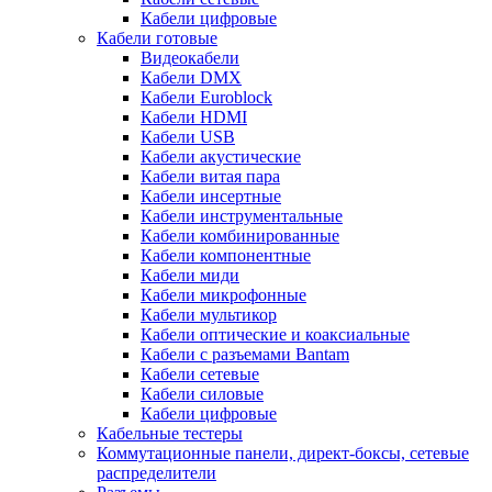
Кабели цифровые
Кабели готовые
Видеокабели
Кабели DMX
Кабели Euroblock
Кабели HDMI
Кабели USB
Кабели акустические
Кабели витая пара
Кабели инсертные
Кабели инструментальные
Кабели комбинированные
Кабели компонентные
Кабели миди
Кабели микрофонные
Кабели мультикор
Кабели оптические и коаксиальные
Кабели с разъемами Bantam
Кабели сетевые
Кабели силовые
Кабели цифровые
Кабельные тестеры
Коммутационные панели, директ-боксы, сетевые
распределители