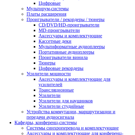
Цифровые
Мультирум-системы
Платы расширения
Проигрыватели / рекордеры / тюнеры
CD/DVD/HD-проигрыватели
MD-проигрыватели
Аксессуары и комплектующие
Кассетные деки
Мультиформатные аудиоплееры
Портативные аудиоплееры
Проигрыватели винила
Тюнеры
Цифровые рекордеры
Усилители мощности
Аксессуары и комплектующие для
усилителей
Трансляционные
Усилители
Усилители для наушников
Усилители студийные
Устройства коммутации, маршрутизации и
передачи аудиосигнала
Кафедры, конференц-системы
Cистемы синхроперевода и комплектующие
Аксессуары и комплектующие для конференц-