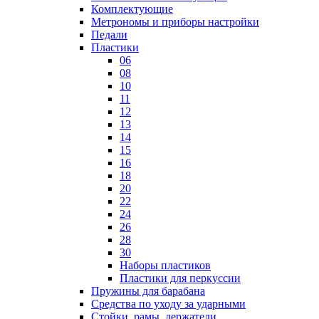
Комплектующие
Метрономы и приборы настройки
Педали
Пластики
06
08
10
11
12
13
14
15
16
18
20
22
24
26
28
30
Наборы пластиков
Пластики для перкуссии
Пружины для барабана
Средства по уходу за ударными
Стойки, рамы, держатели