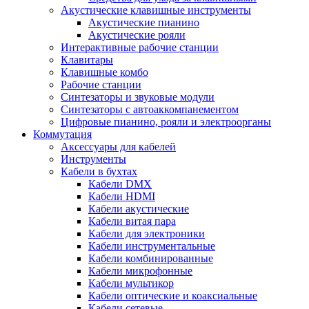
Акустические клавишные инструменты
Акустические пианино
Акустические рояли
Интерактивные рабочие станции
Клавитары
Клавишные комбо
Рабочие станции
Синтезаторы и звуковые модули
Синтезаторы с автоаккомпанементом
Цифровые пианино, рояли и электроорганы
Коммутация
Аксессуары для кабелей
Инструменты
Кабели в бухтах
Кабели DMX
Кабели HDMI
Кабели акустические
Кабели витая пара
Кабели для электроники
Кабели инструментальные
Кабели комбинированные
Кабели микрофонные
Кабели мультикор
Кабели оптические и коаксиальные
Кабели сетевые