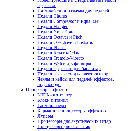
Моделирующие и специальные педали
эффектов
Патч-кабели и разъемы для педалей
Педали Chorus
Педали Compressor и Equalizer
Педали Flanger
Педали Noise Gate
Педали Octaver и Pitch
Педали Overdrive и Distortion
Педали Phaser
Педали Reverb/Delay
Педали Tremolo/Vibrato
Педали Wah и др. фильтры
Педали эффектов для бас-гитар
Педали эффектов для электрогитар
Чехлы и кейсы для педалей эффектов,
педалборды
Процессоры эффектов
MIDI-контроллеры
Блоки питания
Гармонайзеры
Карманные процессоры эффектов
Луперы
Процессоры для акустических гитар
Процессоры для бас-гитар