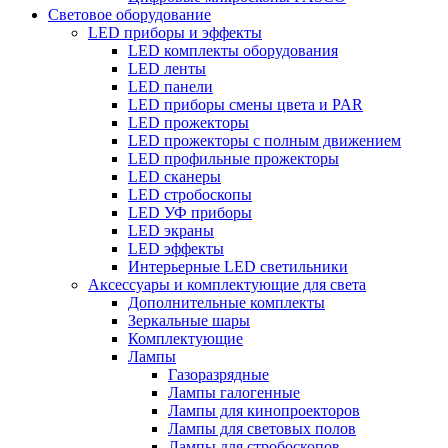
Световое оборудование
LED приборы и эффекты
LED комплекты оборудования
LED ленты
LED панели
LED приборы смены цвета и PAR
LED прожекторы
LED прожекторы с полным движением
LED профильные прожекторы
LED сканеры
LED стробоскопы
LED УФ приборы
LED экраны
LED эффекты
Интерьерные LED светильники
Аксессуары и комплектующие для света
Дополнительные комплекты
Зеркальные шары
Комплектующие
Лампы
Газоразрядные
Лампы галогенные
Лампы для кинопроекторов
Лампы для световых полов
Лампы для стробоскопов