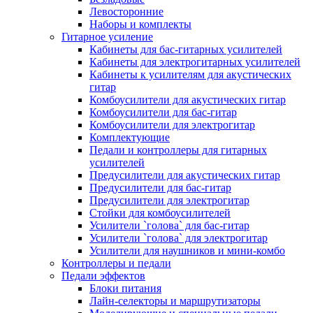
Левосторонние
Наборы и комплекты
Гитарное усиление
Кабинеты для бас-гитарных усилителей
Кабинеты для электрогитарных усилителей
Кабинеты к усилителям для акустических
гитар
Комбоусилители для акустических гитар
Комбоусилители для бас-гитар
Комбоусилители для электрогитар
Комплектующие
Педали и контроллеры для гитарных
усилителей
Предусилители для акустических гитар
Предусилители для бас-гитар
Предусилители для электрогитар
Стойки для комбоусилителей
Усилители `голова` для бас-гитар
Усилители `голова` для электрогитар
Усилители для наушников и мини-комбо
Контроллеры и педали
Педали эффектов
Блоки питания
Лайн-селекторы и маршрутизаторы