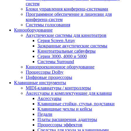
систем
Блоки управления конференц-системами
Программное обеспечение и лицензии для
конференц-систем
Системы голосования
Кинооборудование
Акустические системы для кинотеатров
Cерия Screen Array
Заэкранные акустические системы
Кинотеатральные сабвуферы
Серии 3000, 4000 и 5000
Системы Surround
Кинопроекционное оборудование
Процессоры Dolby
Цифровые процессоры
Клавишные инструменты
MIDI-клавиатуры / контроллеры
Аксессуары и комплектующие для клавиш
Аксессуары
Клавишные стойки, стулья, подставки
Клавишные чехлы и кейсы
Педали
Платы расширения, адаптеры
Процессоры эффектов
Средства для ухода за клавишными