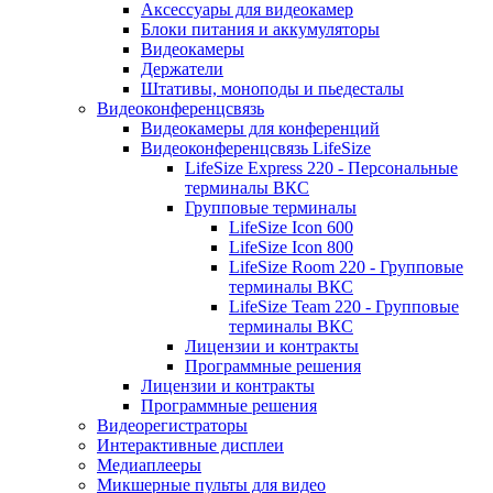
Аксессуары для видеокамер
Блоки питания и аккумуляторы
Видеокамеры
Держатели
Штативы, моноподы и пьедесталы
Видеоконференцсвязь
Видеокамеры для конференций
Видеоконференцсвязь LifeSize
LifeSize Express 220 - Персональные
терминалы ВКС
Групповые терминалы
LifeSize Icon 600
LifeSize Icon 800
LifeSize Room 220 - Групповые
терминалы ВКС
LifeSize Team 220 - Групповые
терминалы ВКС
Лицензии и контракты
Программные решения
Лицензии и контракты
Программные решения
Видеорегистраторы
Интерактивные дисплеи
Медиаплееры
Микшерные пульты для видео