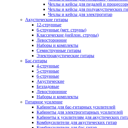
Чехлы и кейсы для педалей и процессор
Чехлы и кейсы для полуакустических ги
Чехлы и кейсы для электрогитар
Акустические гитары
12-струнные
6-струнные (мет. струны)
Классические (нейлон. струны)
Левосторонние
Наборы и комплекты
Семиструнные гитары
Электроакустические гитары
Бас-гитары
4-струнные
5-струнные
6-струнные
Акустические
Безладовые
Левосторонние
Наборы и комплекты
Гитарное усиление
Кабинеты для бас-гитарных усилителей
Кабинеты для электрогитарных усилителей
Кабинеты к усилителям для акустических гит
Комбоусилители для акустических гитар
Комбоусилители для бас-гитар