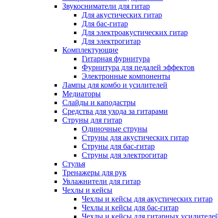
Звукосниматели для гитар
Для акустических гитар
Для бас-гитар
Для электроакустических гитар
Для электрогитар
Комплектующие
Гитарная фурнитура
Фурнитура для педалей эффектов
Электронные компоненты
Лампы для комбо и усилителей
Медиаторы
Слайды и каподастры
Средства для ухода за гитарами
Струны для гитар
Одиночные струны
Струны для акустических гитар
Струны для бас-гитар
Струны для электрогитар
Стулья
Тренажеры для рук
Увлажнители для гитар
Чехлы и кейсы
Чехлы и кейсы для акустических гитар
Чехлы и кейсы для бас-гитар
Чехлы и кейсы для гитарных усилителе