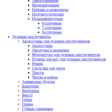
Левосторонние
Моделирующие
Наборы и комплекты
Полуакустические
Цельнокорпусные
6-струнные
7-струнные
8-струнные
Духовые инструменты
Аксессуары для духовых инструментов
Аксессуары
Лигатуры и колпачки
Мундштуки для духовых инструментов
Пульты для нот для духовых инструментов
Ремни
Средства для ухода
Трости
Чехлы и кейсы
Армянские Дудуки
Баритоны
Валторны
Вистл
Гобои
Горны
Губные гармошки