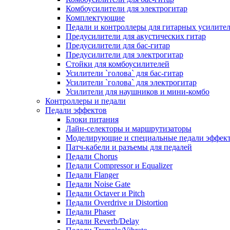
Комбоусилители для электрогитар
Комплектующие
Педали и контроллеры для гитарных усилите
Предусилители для акустических гитар
Предусилители для бас-гитар
Предусилители для электрогитар
Стойки для комбоусилителей
Усилители `голова` для бас-гитар
Усилители `голова` для электрогитар
Усилители для наушников и мини-комбо
Контроллеры и педали
Педали эффектов
Блоки питания
Лайн-селекторы и маршрутизаторы
Моделирующие и специальные педали эффек
Патч-кабели и разъемы для педалей
Педали Chorus
Педали Compressor и Equalizer
Педали Flanger
Педали Noise Gate
Педали Octaver и Pitch
Педали Overdrive и Distortion
Педали Phaser
Педали Reverb/Delay