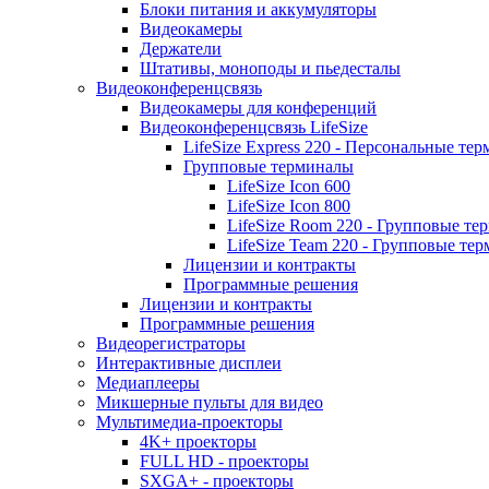
Блоки питания и аккумуляторы
Видеокамеры
Держатели
Штативы, моноподы и пьедесталы
Видеоконференцсвязь
Видеокамеры для конференций
Видеоконференцсвязь LifeSize
LifeSize Express 220 - Персональные т
Групповые терминалы
LifeSize Icon 600
LifeSize Icon 800
LifeSize Room 220 - Групповые т
LifeSize Team 220 - Групповые т
Лицензии и контракты
Программные решения
Лицензии и контракты
Программные решения
Видеорегистраторы
Интерактивные дисплеи
Медиаплееры
Микшерные пульты для видео
Мультимедиа-проекторы
4K+ проекторы
FULL HD - проекторы
SXGA+ - проекторы