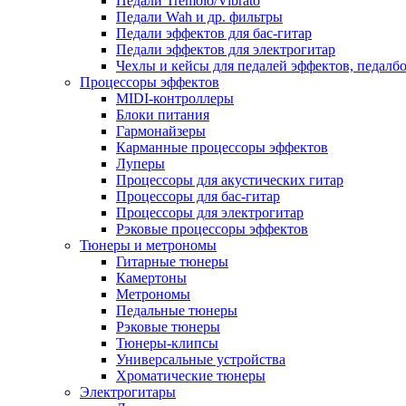
Педали Tremolo/Vibrato
Педали Wah и др. фильтры
Педали эффектов для бас-гитар
Педали эффектов для электрогитар
Чехлы и кейсы для педалей эффектов, педалб
Процессоры эффектов
MIDI-контроллеры
Блоки питания
Гармонайзеры
Карманные процессоры эффектов
Луперы
Процессоры для акустических гитар
Процессоры для бас-гитар
Процессоры для электрогитар
Рэковые процессоры эффектов
Тюнеры и метрономы
Гитарные тюнеры
Камертоны
Метрономы
Педальные тюнеры
Рэковые тюнеры
Тюнеры-клипсы
Универсальные устройства
Хроматические тюнеры
Электрогитары