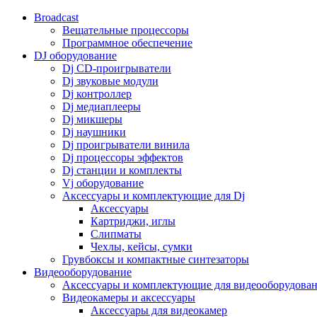
Broadcast
Вещательные процессоры
Программное обеспечение
DJ оборудование
Dj CD-проигрыватели
Dj звуковые модули
Dj контроллер
Dj медиаплееры
Dj микшеры
Dj наушники
Dj проигрыватели винила
Dj процессоры эффектов
Dj станции и комплекты
Vj оборудование
Аксессуары и комплектующие для Dj
Аксессуары
Картриджи, иглы
Слипматы
Чехлы, кейсы, сумки
Грувбоксы и компактные синтезаторы
Видеооборудование
Аксессуары и комплектующие для видеооборудова
Видеокамеры и аксессуары
Аксессуары для видеокамер