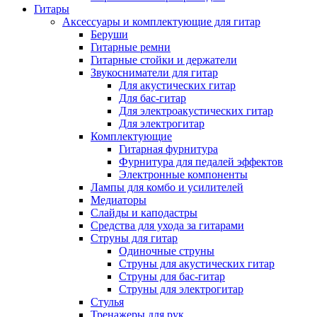
Гитары
Аксессуары и комплектующие для гитар
Беруши
Гитарные ремни
Гитарные стойки и держатели
Звукосниматели для гитар
Для акустических гитар
Для бас-гитар
Для электроакустических гитар
Для электрогитар
Комплектующие
Гитарная фурнитура
Фурнитура для педалей эффектов
Электронные компоненты
Лампы для комбо и усилителей
Медиаторы
Слайды и каподастры
Средства для ухода за гитарами
Струны для гитар
Одиночные струны
Струны для акустических гитар
Струны для бас-гитар
Струны для электрогитар
Стулья
Тренажеры для рук