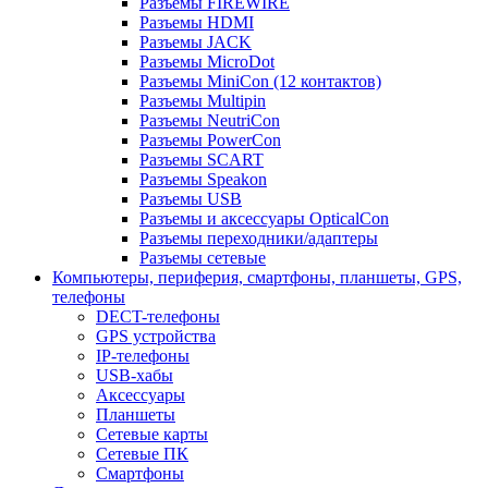
Разъемы FIREWIRE
Разъемы HDMI
Разъемы JACK
Разъемы MicroDot
Разъемы MiniCon (12 контактов)
Разъемы Multipin
Разъемы NeutriCon
Разъемы PowerCon
Разъемы SCART
Разъемы Speakon
Разъемы USB
Разъемы и аксессуары OpticalCon
Разъемы переходники/адаптеры
Разъемы сетевые
Компьютеры, периферия, смартфоны, планшеты, GPS,
телефоны
DECT-телефоны
GPS устройства
IP-телефоны
USB-хабы
Аксессуары
Планшеты
Сетевые карты
Сетевые ПК
Смартфоны