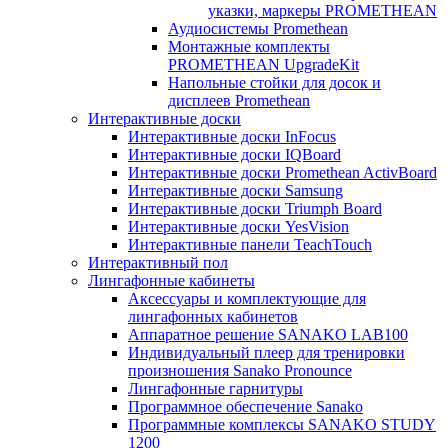
указки, маркеры PROMETHEAN
Аудиосистемы Promethean
Монтажные комплекты
PROMETHEAN UpgradeKit
Напольные стойки для досок и
дисплеев Promethean
Интерактивные доски
Интерактивные доски InFocus
Интерактивные доски IQBoard
Интерактивные доски Promethean ActivBoard
Интерактивные доски Samsung
Интерактивные доски Triumph Board
Интерактивные доски YesVision
Интерактивные панели TeachTouch
Интерактивный пол
Лингафонные кабинеты
Аксессуары и комплектующие для
лингафонных кабинетов
Аппаратное решение SANAKO LAB100
Индивидуальный плеер для тренировки
произношения Sanako Pronounce
Лингафонные гарнитуры
Программное обеспечение Sanako
Программные комплексы SANAKO STUDY
1200