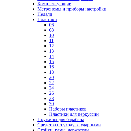
Комплектующие
Метрономы и приборы настройки
Педали
Пластики
06
08
10
11
12
13
14
15
16
18
20
22
24
26
28
30
Наборы пластиков
Пластики для перкуссии
Пружины для барабана
Средства по уходу за ударными
Стойки, рамы, держатели