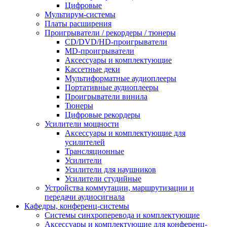
Цифровые
Мультирум-системы
Платы расширения
Проигрыватели / рекордеры / тюнеры
CD/DVD/HD-проигрыватели
MD-проигрыватели
Аксессуары и комплектующие
Кассетные деки
Мультиформатные аудиоплееры
Портативные аудиоплееры
Проигрыватели винила
Тюнеры
Цифровые рекордеры
Усилители мощности
Аксессуары и комплектующие для
усилителей
Трансляционные
Усилители
Усилители для наушников
Усилители студийные
Устройства коммутации, маршрутизации и
передачи аудиосигнала
Кафедры, конференц-системы
Cистемы синхроперевода и комплектующие
Аксессуары и комплектующие для конференц-