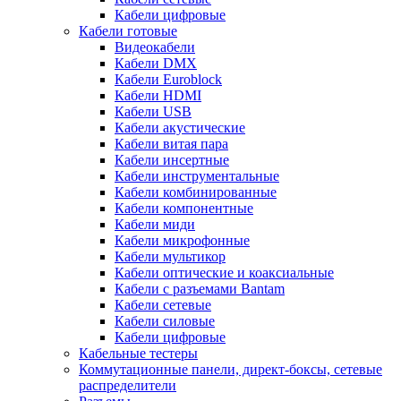
Кабели цифровые
Кабели готовые
Видеокабели
Кабели DMX
Кабели Euroblock
Кабели HDMI
Кабели USB
Кабели акустические
Кабели витая пара
Кабели инсертные
Кабели инструментальные
Кабели комбинированные
Кабели компонентные
Кабели миди
Кабели микрофонные
Кабели мультикор
Кабели оптические и коаксиальные
Кабели с разъемами Bantam
Кабели сетевые
Кабели силовые
Кабели цифровые
Кабельные тестеры
Коммутационные панели, директ-боксы, сетевые
распределители