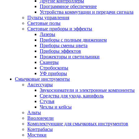
Другие контроллеры
Программное обеспечение
Устройства коммутации и передачи сигнала
Пульты управления
Световые полы
Световые приборы и эффекты
Лазеры
Приборы с полным движением
Приборы смены цвета
Приборы эффектов
Прожекторы и светильники
Сканеры
Стробоскопы
УФ приборы
Смычковые инструменты
Аксессуары
Звукосниматели и электронные компоненты
Средства для ухода, канифоль
Стулья
Чехлы и кейсы
Альты
Виолончели
Комплектующие для смычковых инструментов
Контрабасы
Мостики