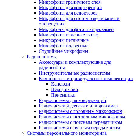
Микрофоны граничного слоя
Микрофоны для конференций
Микрофоны для репортеров
Микрофоны для систем озвучивания и
оповещения
Микрофоны для фото и видеокамер
Микрофоны измерительные
Микрофоны петличные
Микрофоны подвесные
Студийные микрофоны
Радиосистемы
Аксессуары и комплектующие для
радиосистем
Инструментальные радиосистемы
Компоненты индивидуальной комплектации
Капсюли
Передатчики
Приемники
Радиосистемы для конференций
Радиосистемы для фото и видеокамер
Радиосистемы с головным микрофоном
Радиосистемы с петличным микрофоном
Радиосистемы с поясным передатчиком
Радиосистемы с ручным передатчиком
Системы персонального мониторинга