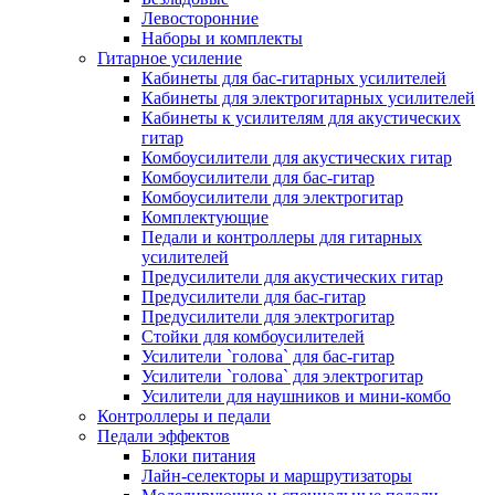
Левосторонние
Наборы и комплекты
Гитарное усиление
Кабинеты для бас-гитарных усилителей
Кабинеты для электрогитарных усилителей
Кабинеты к усилителям для акустических
гитар
Комбоусилители для акустических гитар
Комбоусилители для бас-гитар
Комбоусилители для электрогитар
Комплектующие
Педали и контроллеры для гитарных
усилителей
Предусилители для акустических гитар
Предусилители для бас-гитар
Предусилители для электрогитар
Стойки для комбоусилителей
Усилители `голова` для бас-гитар
Усилители `голова` для электрогитар
Усилители для наушников и мини-комбо
Контроллеры и педали
Педали эффектов
Блоки питания
Лайн-селекторы и маршрутизаторы