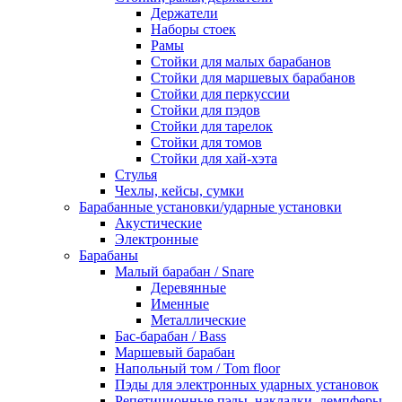
Держатели
Наборы стоек
Рамы
Стойки для малых барабанов
Стойки для маршевых барабанов
Стойки для перкуссии
Стойки для пэдов
Стойки для тарелок
Стойки для томов
Стойки для хай-хэта
Стулья
Чехлы, кейсы, сумки
Барабанные установки/ударные установки
Акустические
Электронные
Барабаны
Mалый барабан / Snare
Деревянные
Именные
Металлические
Бас-барабан / Bass
Маршевый барабан
Напольный том / Tom floor
Пэды для электронных ударных установок
Репетиционные пэды, накладки, демпферы,