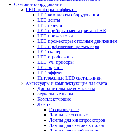
Световое оборудование
LED приборы и эффекты
LED комплекты оборудования
LED ленты
LED панели
LED приборы смены цвета и PAR
LED прожекторы
LED прожекторы с полным движением
LED профильные прожекторы
LED сканеры
LED стробоскопы
LED УФ приборы
LED экраны
LED эффекты
Интерьерные LED светильники
Аксессуары и комплектующие для света
Дополнительные комплекты
Зеркальные шары
Комплектующие
Лампы
Газоразрядные
Лампы галогенные
Лампы для кинопроекторов
Лампы для световых полов
Лампы для стробоскопов