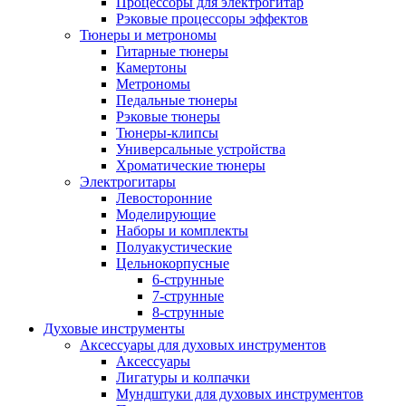
Процессоры для электрогитар
Рэковые процессоры эффектов
Тюнеры и метрономы
Гитарные тюнеры
Камертоны
Метрономы
Педальные тюнеры
Рэковые тюнеры
Тюнеры-клипсы
Универсальные устройства
Хроматические тюнеры
Электрогитары
Левосторонние
Моделирующие
Наборы и комплекты
Полуакустические
Цельнокорпусные
6-струнные
7-струнные
8-струнные
Духовые инструменты
Аксессуары для духовых инструментов
Аксессуары
Лигатуры и колпачки
Мундштуки для духовых инструментов