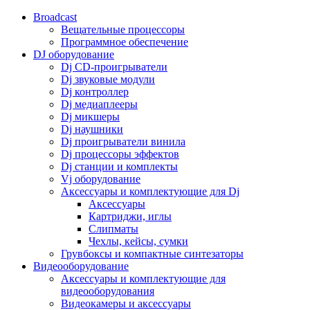
Broadcast
Вещательные процессоры
Программное обеспечение
DJ оборудование
Dj CD-проигрыватели
Dj звуковые модули
Dj контроллер
Dj медиаплееры
Dj микшеры
Dj наушники
Dj проигрыватели винила
Dj процессоры эффектов
Dj станции и комплекты
Vj оборудование
Аксессуары и комплектующие для Dj
Аксессуары
Картриджи, иглы
Слипматы
Чехлы, кейсы, сумки
Грувбоксы и компактные синтезаторы
Видеооборудование
Аксессуары и комплектующие для
видеооборудования
Видеокамеры и аксессуары