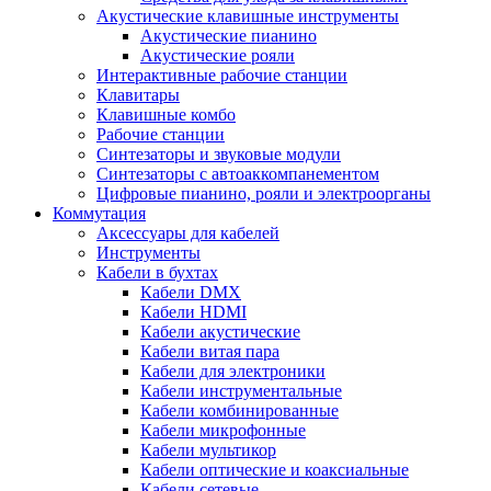
Акустические клавишные инструменты
Акустические пианино
Акустические рояли
Интерактивные рабочие станции
Клавитары
Клавишные комбо
Рабочие станции
Синтезаторы и звуковые модули
Синтезаторы с автоаккомпанементом
Цифровые пианино, рояли и электроорганы
Коммутация
Аксессуары для кабелей
Инструменты
Кабели в бухтах
Кабели DMX
Кабели HDMI
Кабели акустические
Кабели витая пара
Кабели для электроники
Кабели инструментальные
Кабели комбинированные
Кабели микрофонные
Кабели мультикор
Кабели оптические и коаксиальные
Кабели сетевые