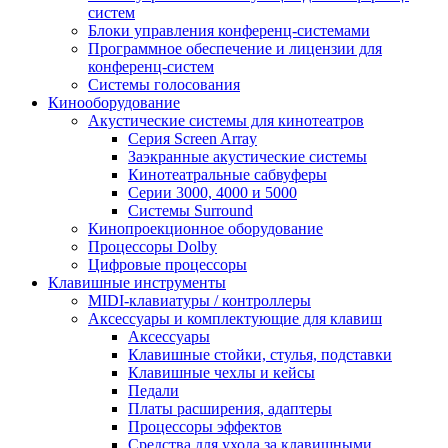
систем
Блоки управления конференц-системами
Программное обеспечение и лицензии для
конференц-систем
Системы голосования
Кинооборудование
Акустические системы для кинотеатров
Cерия Screen Array
Заэкранные акустические системы
Кинотеатральные сабвуферы
Серии 3000, 4000 и 5000
Системы Surround
Кинопроекционное оборудование
Процессоры Dolby
Цифровые процессоры
Клавишные инструменты
MIDI-клавиатуры / контроллеры
Аксессуары и комплектующие для клавиш
Аксессуары
Клавишные стойки, стулья, подставки
Клавишные чехлы и кейсы
Педали
Платы расширения, адаптеры
Процессоры эффектов
Средства для ухода за клавишными