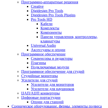
Программно-аппаратные решения
Creative
Digidesign Pro Tools
Digidesign Pro Tools Plugins
Pro Tools HD
Кабели
Комплекты
Компоненты
Панели управления, контроллеры,
клавиатуры
Universal Audio
Аксессуары и опции
Программное обеспечение
Cеквенсоры и редакторы
Плагины
Подключаемые модули
Программное обеспечение для студий
Студийные мониторы
Усилители для студий
Усилители для мониторов
Усилители для наушников
ЦАП/АЦП конвертеры
Цифровые портастудии
Опции для станций
Сценическое оборудование. фермы, элементы подвеса