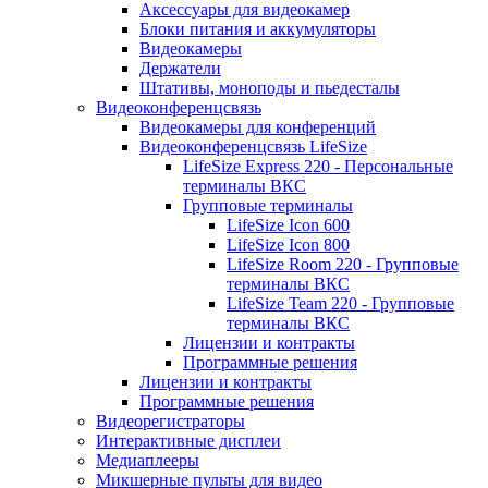
Аксессуары для видеокамер
Блоки питания и аккумуляторы
Видеокамеры
Держатели
Штативы, моноподы и пьедесталы
Видеоконференцсвязь
Видеокамеры для конференций
Видеоконференцсвязь LifeSize
LifeSize Express 220 - Персональные
терминалы ВКС
Групповые терминалы
LifeSize Icon 600
LifeSize Icon 800
LifeSize Room 220 - Групповые
терминалы ВКС
LifeSize Team 220 - Групповые
терминалы ВКС
Лицензии и контракты
Программные решения
Лицензии и контракты
Программные решения
Видеорегистраторы
Интерактивные дисплеи
Медиаплееры
Микшерные пульты для видео