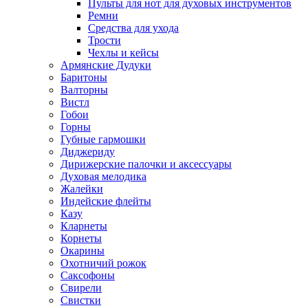
Пульты для нот для духовых инструментов
Ремни
Средства для ухода
Трости
Чехлы и кейсы
Армянские Дудуки
Баритоны
Валторны
Вистл
Гобои
Горны
Губные гармошки
Диджериду
Дирижерские палочки и аксессуары
Духовая мелодика
Жалейки
Индейские флейты
Казу
Кларнеты
Корнеты
Окарины
Охотничий рожок
Саксофоны
Свирели
Свистки