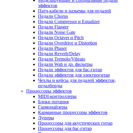
Моделирующие и специальные педали
эффектов
Патч-кабели и разъемы для педалей
Педали Chorus
Педали Compressor и Equalizer
Педали Flanger
Педали Noise Gate
Педали Octaver и Pitch
Педали Overdrive и Distortion
Педали Phaser
Педали Reverb/Delay
Педали Tremolo/Vibrato
Педали Wah и др. фильтры
Педали эффектов для бас-гитар
Педали эффектов для электрогитар
Чехлы и кейсы для педалей эффектов,
педалборды
Процессоры эффектов
MIDI-контроллеры
Блоки питания
Гармонайзеры
Карманные процессоры эффектов
Луперы
Процессоры для акустических гитар
Процессоры для бас-гитар