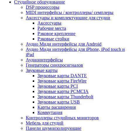
Студийное оборудование
DSP процессоры
MIDI интерфейсы / контроллеры/ семплеры
Аксессуары и комплектующие для студии
Аксессуары
Рабочие места
Рэковое крепление
Рэковые стойки
Аудио Миди интерфейсы для Android
Аудио Миди интерфейсы для iPhone, iPod touch и
iPad
Аудиоинтерфейсы
Генераторы синхросигналов
Звуковые карты
Звуковые карты DANTE
Звуковые карты FireWire
Звуковые карты PCI
Звуковые карты PCMCIA
Звуковые карты Thunderbolt
Звуковые карты USB
Карты расширения
Коммутация
Контроллеры студийных мониторов
Мебель для студий
Панели шумоизолирующие