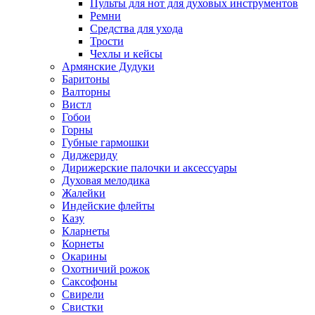
Пульты для нот для духовых инструментов
Ремни
Средства для ухода
Трости
Чехлы и кейсы
Армянские Дудуки
Баритоны
Валторны
Вистл
Гобои
Горны
Губные гармошки
Диджериду
Дирижерские палочки и аксессуары
Духовая мелодика
Жалейки
Индейские флейты
Казу
Кларнеты
Корнеты
Окарины
Охотничий рожок
Саксофоны
Свирели
Свистки