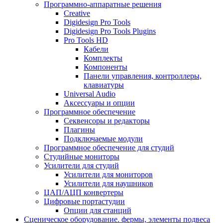
Программно-аппаратные решения
Creative
Digidesign Pro Tools
Digidesign Pro Tools Plugins
Pro Tools HD
Кабели
Комплекты
Компоненты
Панели управления, контроллеры,
клавиатуры
Universal Audio
Аксессуары и опции
Программное обеспечение
Cеквенсоры и редакторы
Плагины
Подключаемые модули
Программное обеспечение для студий
Студийные мониторы
Усилители для студий
Усилители для мониторов
Усилители для наушников
ЦАП/АЦП конвертеры
Цифровые портастудии
Опции для станций
Сценическое оборудование. фермы, элементы подвеса