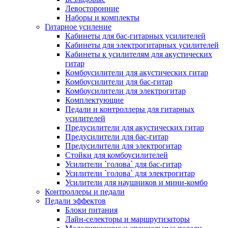
Левосторонние
Наборы и комплекты
Гитарное усиление
Кабинеты для бас-гитарных усилителей
Кабинеты для электрогитарных усилителей
Кабинеты к усилителям для акустических
гитар
Комбоусилители для акустических гитар
Комбоусилители для бас-гитар
Комбоусилители для электрогитар
Комплектующие
Педали и контроллеры для гитарных
усилителей
Предусилители для акустических гитар
Предусилители для бас-гитар
Предусилители для электрогитар
Стойки для комбоусилителей
Усилители `голова` для бас-гитар
Усилители `голова` для электрогитар
Усилители для наушников и мини-комбо
Контроллеры и педали
Педали эффектов
Блоки питания
Лайн-селекторы и маршрутизаторы