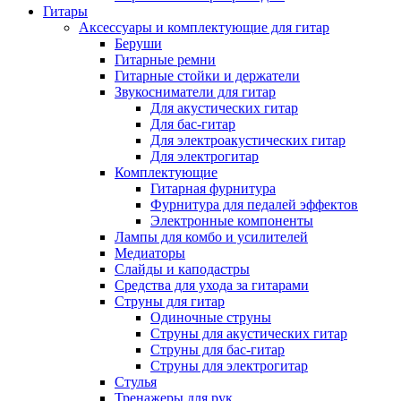
Гитары
Аксессуары и комплектующие для гитар
Беруши
Гитарные ремни
Гитарные стойки и держатели
Звукосниматели для гитар
Для акустических гитар
Для бас-гитар
Для электроакустических гитар
Для электрогитар
Комплектующие
Гитарная фурнитура
Фурнитура для педалей эффектов
Электронные компоненты
Лампы для комбо и усилителей
Медиаторы
Слайды и каподастры
Средства для ухода за гитарами
Струны для гитар
Одиночные струны
Струны для акустических гитар
Струны для бас-гитар
Струны для электрогитар
Стулья
Тренажеры для рук