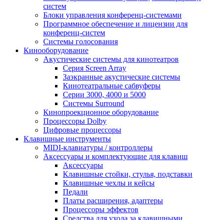
систем
Блоки управления конференц-системами
Программное обеспечение и лицензии для
конференц-систем
Системы голосования
Кинооборудование
Акустические системы для кинотеатров
Cерия Screen Array
Заэкранные акустические системы
Кинотеатральные сабвуферы
Серии 3000, 4000 и 5000
Системы Surround
Кинопроекционное оборудование
Процессоры Dolby
Цифровые процессоры
Клавишные инструменты
MIDI-клавиатуры / контроллеры
Аксессуары и комплектующие для клавиш
Аксессуары
Клавишные стойки, стулья, подставки
Клавишные чехлы и кейсы
Педали
Платы расширения, адаптеры
Процессоры эффектов
Средства для ухода за клавишными