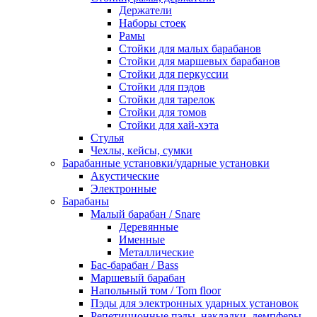
Держатели
Наборы стоек
Рамы
Стойки для малых барабанов
Стойки для маршевых барабанов
Стойки для перкуссии
Стойки для пэдов
Стойки для тарелок
Стойки для томов
Стойки для хай-хэта
Стулья
Чехлы, кейсы, сумки
Барабанные установки/ударные установки
Акустические
Электронные
Барабаны
Mалый барабан / Snare
Деревянные
Именные
Металлические
Бас-барабан / Bass
Маршевый барабан
Напольный том / Tom floor
Пэды для электронных ударных установок
Репетиционные пэды, накладки, демпферы,