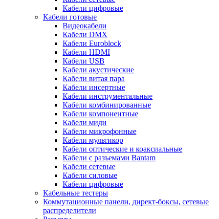
Кабели цифровые
Кабели готовые
Видеокабели
Кабели DMX
Кабели Euroblock
Кабели HDMI
Кабели USB
Кабели акустические
Кабели витая пара
Кабели инсертные
Кабели инструментальные
Кабели комбинированные
Кабели компонентные
Кабели миди
Кабели микрофонные
Кабели мультикор
Кабели оптические и коаксиальные
Кабели с разъемами Bantam
Кабели сетевые
Кабели силовые
Кабели цифровые
Кабельные тестеры
Коммутационные панели, директ-боксы, сетевые
распределители