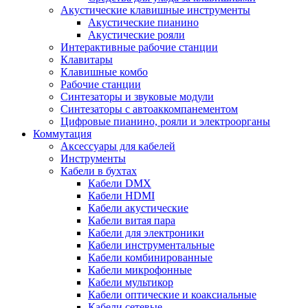
Акустические клавишные инструменты
Акустические пианино
Акустические рояли
Интерактивные рабочие станции
Клавитары
Клавишные комбо
Рабочие станции
Синтезаторы и звуковые модули
Синтезаторы с автоаккомпанементом
Цифровые пианино, рояли и электроорганы
Коммутация
Аксессуары для кабелей
Инструменты
Кабели в бухтах
Кабели DMX
Кабели HDMI
Кабели акустические
Кабели витая пара
Кабели для электроники
Кабели инструментальные
Кабели комбинированные
Кабели микрофонные
Кабели мультикор
Кабели оптические и коаксиальные
Кабели сетевые