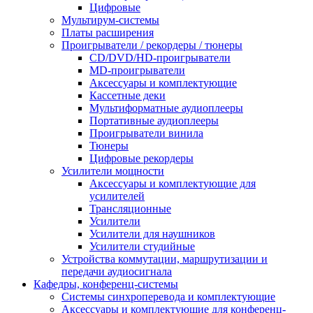
Цифровые
Мультирум-системы
Платы расширения
Проигрыватели / рекордеры / тюнеры
CD/DVD/HD-проигрыватели
MD-проигрыватели
Аксессуары и комплектующие
Кассетные деки
Мультиформатные аудиоплееры
Портативные аудиоплееры
Проигрыватели винила
Тюнеры
Цифровые рекордеры
Усилители мощности
Аксессуары и комплектующие для
усилителей
Трансляционные
Усилители
Усилители для наушников
Усилители студийные
Устройства коммутации, маршрутизации и
передачи аудиосигнала
Кафедры, конференц-системы
Cистемы синхроперевода и комплектующие
Аксессуары и комплектующие для конференц-