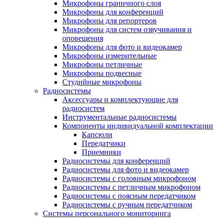
Микрофоны граничного слоя
Микрофоны для конференций
Микрофоны для репортеров
Микрофоны для систем озвучивания и
оповещения
Микрофоны для фото и видеокамер
Микрофоны измерительные
Микрофоны петличные
Микрофоны подвесные
Студийные микрофоны
Радиосистемы
Аксессуары и комплектующие для
радиосистем
Инструментальные радиосистемы
Компоненты индивидуальной комплектации
Капсюли
Передатчики
Приемники
Радиосистемы для конференций
Радиосистемы для фото и видеокамер
Радиосистемы с головным микрофоном
Радиосистемы с петличным микрофоном
Радиосистемы с поясным передатчиком
Радиосистемы с ручным передатчиком
Системы персонального мониторинга