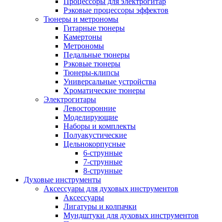
Процессоры для электрогитар
Рэковые процессоры эффектов
Тюнеры и метрономы
Гитарные тюнеры
Камертоны
Метрономы
Педальные тюнеры
Рэковые тюнеры
Тюнеры-клипсы
Универсальные устройства
Хроматические тюнеры
Электрогитары
Левосторонние
Моделирующие
Наборы и комплекты
Полуакустические
Цельнокорпусные
6-струнные
7-струнные
8-струнные
Духовые инструменты
Аксессуары для духовых инструментов
Аксессуары
Лигатуры и колпачки
Мундштуки для духовых инструментов