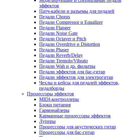
Моделирующие и специальные педали
эффектов
Патч-кабели и разъемы для педалей
Педали Chorus
Педали Compressor и Equalizer
Педали Flanger
Педали Noise Gate
Педали Octaver и Pitch
Педали Overdrive и Distortion
Педали Phaser
Педали Reverb/Delay
Педали Tremolo/Vibrato
Педали Wah и др. фильтры
Педали эффектов для бас-гитар
Педали эффектов для электрогитар
Чехлы и кейсы для педалей эффектов,
педалборды
Процессоры эффектов
MIDI-контроллеры
Блоки питания
Гармонайзеры
Карманные процессоры эффектов
Луперы
Процессоры для акустических гитар
Процессоры для бас-гитар