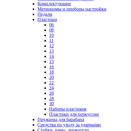
Комплектующие
Метрономы и приборы настройки
Педали
Пластики
06
08
10
11
12
13
14
15
16
18
20
22
24
26
28
30
Наборы пластиков
Пластики для перкуссии
Пружины для барабана
Средства по уходу за ударными
Стойки, рамы, держатели