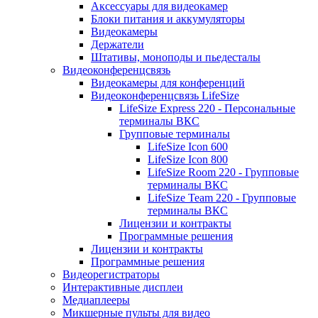
Аксессуары для видеокамер
Блоки питания и аккумуляторы
Видеокамеры
Держатели
Штативы, моноподы и пьедесталы
Видеоконференцсвязь
Видеокамеры для конференций
Видеоконференцсвязь LifeSize
LifeSize Express 220 - Персональные
терминалы ВКС
Групповые терминалы
LifeSize Icon 600
LifeSize Icon 800
LifeSize Room 220 - Групповые
терминалы ВКС
LifeSize Team 220 - Групповые
терминалы ВКС
Лицензии и контракты
Программные решения
Лицензии и контракты
Программные решения
Видеорегистраторы
Интерактивные дисплеи
Медиаплееры
Микшерные пульты для видео