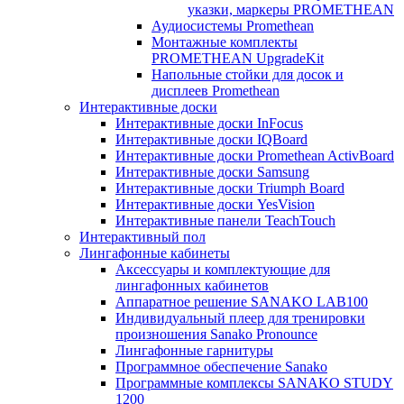
указки, маркеры PROMETHEAN
Аудиосистемы Promethean
Монтажные комплекты
PROMETHEAN UpgradeKit
Напольные стойки для досок и
дисплеев Promethean
Интерактивные доски
Интерактивные доски InFocus
Интерактивные доски IQBoard
Интерактивные доски Promethean ActivBoard
Интерактивные доски Samsung
Интерактивные доски Triumph Board
Интерактивные доски YesVision
Интерактивные панели TeachTouch
Интерактивный пол
Лингафонные кабинеты
Аксессуары и комплектующие для
лингафонных кабинетов
Аппаратное решение SANAKO LAB100
Индивидуальный плеер для тренировки
произношения Sanako Pronounce
Лингафонные гарнитуры
Программное обеспечение Sanako
Программные комплексы SANAKO STUDY
1200