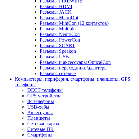
Разъемы FIREWIRE
Разъемы HDMI
Разъемы JACK
Разъемы MicroDot
Разъемы MiniCon (12 контактов)
Разъемы Multipin
Разъемы NeutriCon
Разъемы PowerCon
Разъемы SCART
Разъемы Speakon
Разъемы USB
Разъемы и аксессуары OpticalCon
Разъемы переходники/адаптеры
Разъемы сетевые
Компьютеры, периферия, смартфоны, планшеты, GPS,
телефоны
DECT-телефоны
GPS устройства
IP-телефоны
USB-хабы
Аксессуары
Планшеты
Сетевые карты
Сетевые ПК
Смартфоны