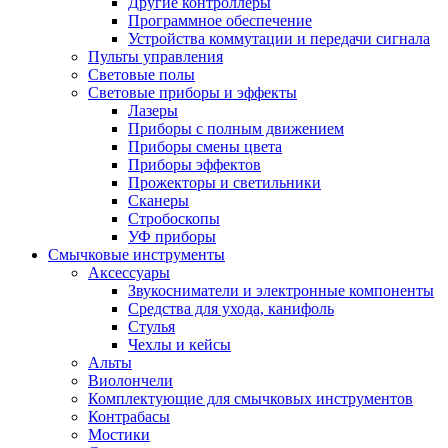
Другие контроллеры
Программное обеспечение
Устройства коммутации и передачи сигнала
Пульты управления
Световые полы
Световые приборы и эффекты
Лазеры
Приборы с полным движением
Приборы смены цвета
Приборы эффектов
Прожекторы и светильники
Сканеры
Стробоскопы
УФ приборы
Смычковые инструменты
Аксессуары
Звукосниматели и электронные компоненты
Средства для ухода, канифоль
Стулья
Чехлы и кейсы
Альты
Виолончели
Комплектующие для смычковых инструментов
Контрабасы
Мостики