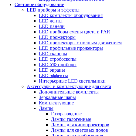
Световое оборудование
LED приборы и эффекты
LED комплекты оборудования
LED ленты
LED панели
LED приборы смены цвета и PAR
LED прожекторы
LED прожекторы с полным движением
LED профильные прожекторы
LED сканеры
LED стробоскопы
LED УФ приборы
LED экраны
LED эффекты
Интерьерные LED светильники
Аксессуары и комплектующие для света
Дополнительные комплекты
Зеркальные шары
Комплектующие
Лампы
Газоразрядные
Лампы галогенные
Лампы для кинопроекторов
Лампы для световых полов
Лампы для стробоскопов