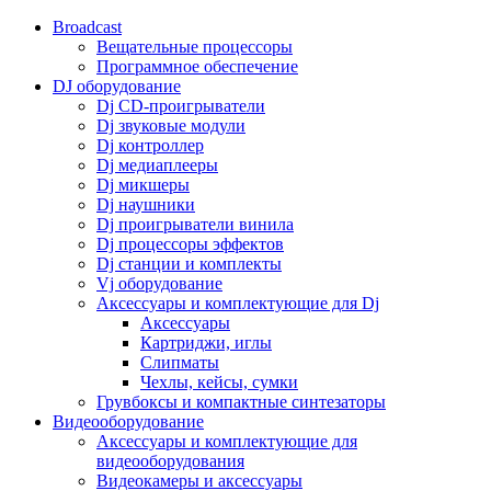
Broadcast
Вещательные процессоры
Программное обеспечение
DJ оборудование
Dj CD-проигрыватели
Dj звуковые модули
Dj контроллер
Dj медиаплееры
Dj микшеры
Dj наушники
Dj проигрыватели винила
Dj процессоры эффектов
Dj станции и комплекты
Vj оборудование
Аксессуары и комплектующие для Dj
Аксессуары
Картриджи, иглы
Слипматы
Чехлы, кейсы, сумки
Грувбоксы и компактные синтезаторы
Видеооборудование
Аксессуары и комплектующие для
видеооборудования
Видеокамеры и аксессуары