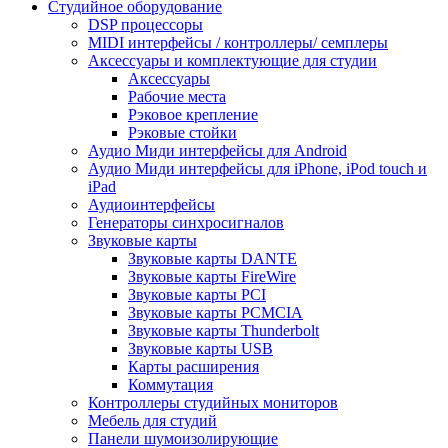
Студийное оборудование
DSP процессоры
MIDI интерфейсы / контроллеры/ семплеры
Аксессуары и комплектующие для студии
Аксессуары
Рабочие места
Рэковое крепление
Рэковые стойки
Аудио Миди интерфейсы для Android
Аудио Миди интерфейсы для iPhone, iPod touch и
iPad
Аудиоинтерфейсы
Генераторы синхросигналов
Звуковые карты
Звуковые карты DANTE
Звуковые карты FireWire
Звуковые карты PCI
Звуковые карты PCMCIA
Звуковые карты Thunderbolt
Звуковые карты USB
Карты расширения
Коммутация
Контроллеры студийных мониторов
Мебель для студий
Панели шумоизолирующие