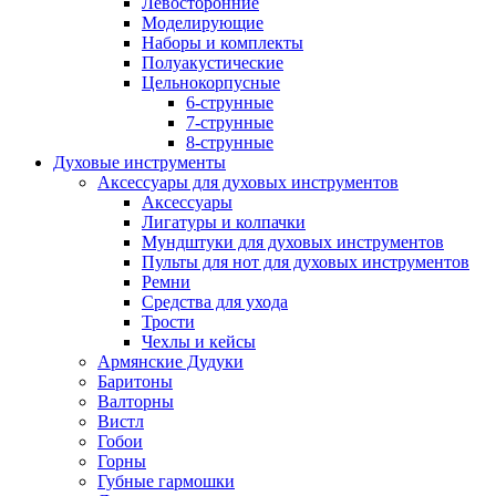
Левосторонние
Моделирующие
Наборы и комплекты
Полуакустические
Цельнокорпусные
6-струнные
7-струнные
8-струнные
Духовые инструменты
Аксессуары для духовых инструментов
Аксессуары
Лигатуры и колпачки
Мундштуки для духовых инструментов
Пульты для нот для духовых инструментов
Ремни
Средства для ухода
Трости
Чехлы и кейсы
Армянские Дудуки
Баритоны
Валторны
Вистл
Гобои
Горны
Губные гармошки