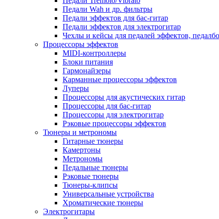
Педали Tremolo/Vibrato
Педали Wah и др. фильтры
Педали эффектов для бас-гитар
Педали эффектов для электрогитар
Чехлы и кейсы для педалей эффектов, педалб
Процессоры эффектов
MIDI-контроллеры
Блоки питания
Гармонайзеры
Карманные процессоры эффектов
Луперы
Процессоры для акустических гитар
Процессоры для бас-гитар
Процессоры для электрогитар
Рэковые процессоры эффектов
Тюнеры и метрономы
Гитарные тюнеры
Камертоны
Метрономы
Педальные тюнеры
Рэковые тюнеры
Тюнеры-клипсы
Универсальные устройства
Хроматические тюнеры
Электрогитары