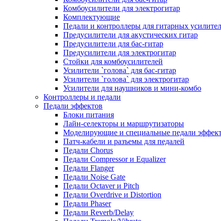
Комбоусилители для электрогитар
Комплектующие
Педали и контроллеры для гитарных усилите
Предусилители для акустических гитар
Предусилители для бас-гитар
Предусилители для электрогитар
Стойки для комбоусилителей
Усилители `голова` для бас-гитар
Усилители `голова` для электрогитар
Усилители для наушников и мини-комбо
Контроллеры и педали
Педали эффектов
Блоки питания
Лайн-селекторы и маршрутизаторы
Моделирующие и специальные педали эффек
Патч-кабели и разъемы для педалей
Педали Chorus
Педали Compressor и Equalizer
Педали Flanger
Педали Noise Gate
Педали Octaver и Pitch
Педали Overdrive и Distortion
Педали Phaser
Педали Reverb/Delay