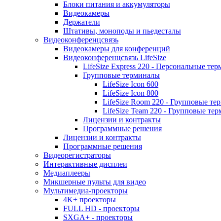
Блоки питания и аккумуляторы
Видеокамеры
Держатели
Штативы, моноподы и пьедесталы
Видеоконференцсвязь
Видеокамеры для конференций
Видеоконференцсвязь LifeSize
LifeSize Express 220 - Персональные т
Групповые терминалы
LifeSize Icon 600
LifeSize Icon 800
LifeSize Room 220 - Групповые т
LifeSize Team 220 - Групповые т
Лицензии и контракты
Программные решения
Лицензии и контракты
Программные решения
Видеорегистраторы
Интерактивные дисплеи
Медиаплееры
Микшерные пульты для видео
Мультимедиа-проекторы
4K+ проекторы
FULL HD - проекторы
SXGA+ - проекторы