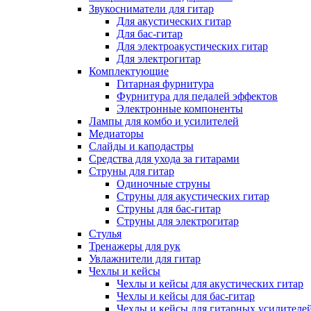
Звукосниматели для гитар
Для акустических гитар
Для бас-гитар
Для электроакустических гитар
Для электрогитар
Комплектующие
Гитарная фурнитура
Фурнитура для педалей эффектов
Электронные компоненты
Лампы для комбо и усилителей
Медиаторы
Слайды и каподастры
Средства для ухода за гитарами
Струны для гитар
Одиночные струны
Струны для акустических гитар
Струны для бас-гитар
Струны для электрогитар
Стулья
Тренажеры для рук
Увлажнители для гитар
Чехлы и кейсы
Чехлы и кейсы для акустических гитар
Чехлы и кейсы для бас-гитар
Чехлы и кейсы для гитарных усилителе