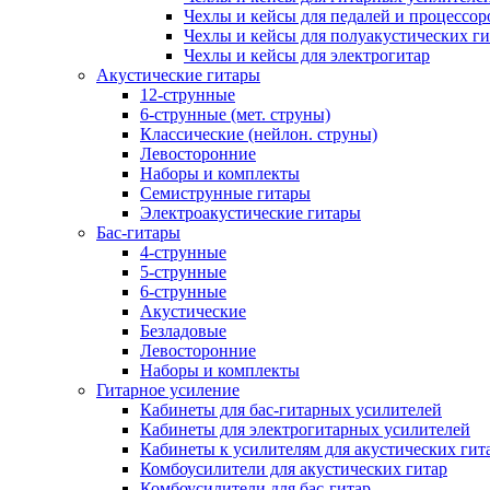
Чехлы и кейсы для педалей и процессор
Чехлы и кейсы для полуакустических ги
Чехлы и кейсы для электрогитар
Акустические гитары
12-струнные
6-струнные (мет. струны)
Классические (нейлон. струны)
Левосторонние
Наборы и комплекты
Семиструнные гитары
Электроакустические гитары
Бас-гитары
4-струнные
5-струнные
6-струнные
Акустические
Безладовые
Левосторонние
Наборы и комплекты
Гитарное усиление
Кабинеты для бас-гитарных усилителей
Кабинеты для электрогитарных усилителей
Кабинеты к усилителям для акустических гит
Комбоусилители для акустических гитар
Комбоусилители для бас-гитар