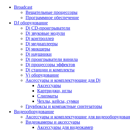
Broadcast
Вещательные процессоры
Программное обеспечение
DJ оборудование
Dj CD-проигрыватели
Dj звуковые модули
Dj контроллер
Dj медиаплееры
Dj микшеры
Dj наушники
Dj проигрыватели винила
Dj процессоры эффектов
Dj станции и комплекты
Vj оборудование
Аксессуары и комплектующие для Dj
Аксессуары
Картриджи, иглы
Слипматы
Чехлы, кейсы, сумки
Грувбоксы и компактные синтезаторы
Видеооборудование
Аксессуары и комплектующие для видеооборудова
Видеокамеры и аксессуары
Аксессуары для видеокамер