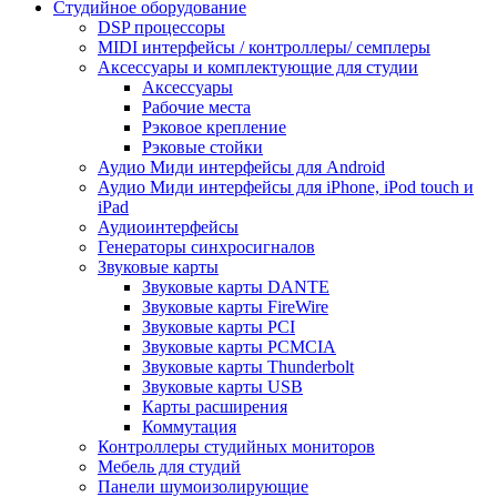
Студийное оборудование
DSP процессоры
MIDI интерфейсы / контроллеры/ семплеры
Аксессуары и комплектующие для студии
Аксессуары
Рабочие места
Рэковое крепление
Рэковые стойки
Аудио Миди интерфейсы для Android
Аудио Миди интерфейсы для iPhone, iPod touch и
iPad
Аудиоинтерфейсы
Генераторы синхросигналов
Звуковые карты
Звуковые карты DANTE
Звуковые карты FireWire
Звуковые карты PCI
Звуковые карты PCMCIA
Звуковые карты Thunderbolt
Звуковые карты USB
Карты расширения
Коммутация
Контроллеры студийных мониторов
Мебель для студий
Панели шумоизолирующие