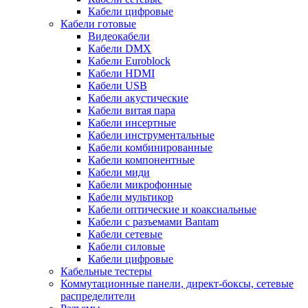
Кабели цифровые
Кабели готовые
Видеокабели
Кабели DMX
Кабели Euroblock
Кабели HDMI
Кабели USB
Кабели акустические
Кабели витая пара
Кабели инсертные
Кабели инструментальные
Кабели комбинированные
Кабели компонентные
Кабели миди
Кабели микрофонные
Кабели мультикор
Кабели оптические и коаксиальные
Кабели с разъемами Bantam
Кабели сетевые
Кабели силовые
Кабели цифровые
Кабельные тестеры
Коммутационные панели, директ-боксы, сетевые
распределители