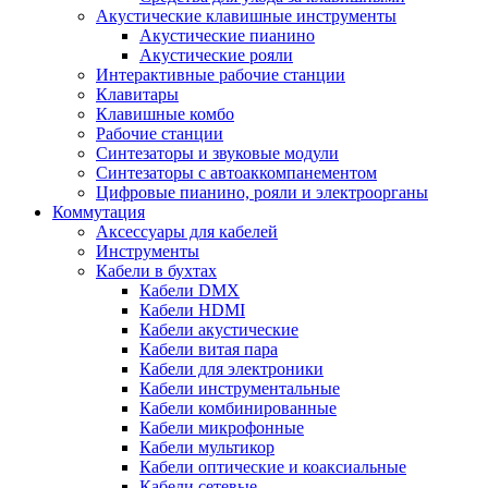
Акустические клавишные инструменты
Акустические пианино
Акустические рояли
Интерактивные рабочие станции
Клавитары
Клавишные комбо
Рабочие станции
Синтезаторы и звуковые модули
Синтезаторы с автоаккомпанементом
Цифровые пианино, рояли и электроорганы
Коммутация
Аксессуары для кабелей
Инструменты
Кабели в бухтах
Кабели DMX
Кабели HDMI
Кабели акустические
Кабели витая пара
Кабели для электроники
Кабели инструментальные
Кабели комбинированные
Кабели микрофонные
Кабели мультикор
Кабели оптические и коаксиальные
Кабели сетевые