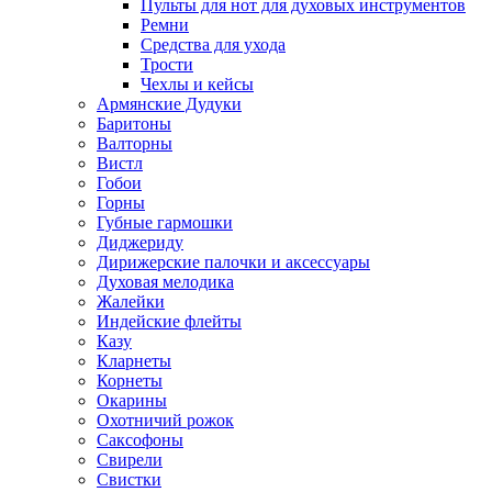
Пульты для нот для духовых инструментов
Ремни
Средства для ухода
Трости
Чехлы и кейсы
Армянские Дудуки
Баритоны
Валторны
Вистл
Гобои
Горны
Губные гармошки
Диджериду
Дирижерские палочки и аксессуары
Духовая мелодика
Жалейки
Индейские флейты
Казу
Кларнеты
Корнеты
Окарины
Охотничий рожок
Саксофоны
Свирели
Свистки