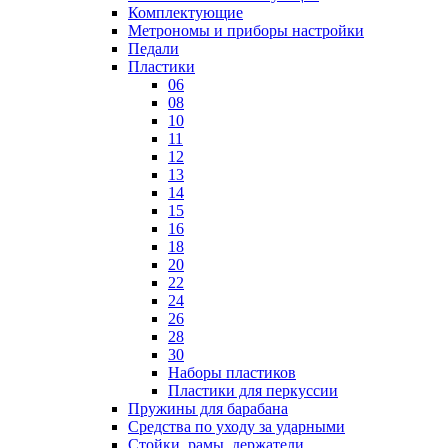
Комплектующие
Метрономы и приборы настройки
Педали
Пластики
06
08
10
11
12
13
14
15
16
18
20
22
24
26
28
30
Наборы пластиков
Пластики для перкуссии
Пружины для барабана
Средства по уходу за ударными
Стойки, рамы, держатели