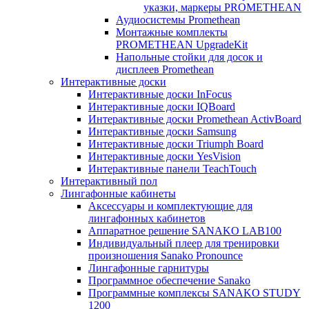
указки, маркеры PROMETHEAN
Аудиосистемы Promethean
Монтажные комплекты
PROMETHEAN UpgradeKit
Напольные стойки для досок и
дисплеев Promethean
Интерактивные доски
Интерактивные доски InFocus
Интерактивные доски IQBoard
Интерактивные доски Promethean ActivBoard
Интерактивные доски Samsung
Интерактивные доски Triumph Board
Интерактивные доски YesVision
Интерактивные панели TeachTouch
Интерактивный пол
Лингафонные кабинеты
Аксессуары и комплектующие для
лингафонных кабинетов
Аппаратное решение SANAKO LAB100
Индивидуальный плеер для тренировки
произношения Sanako Pronounce
Лингафонные гарнитуры
Программное обеспечение Sanako
Программные комплексы SANAKO STUDY
1200