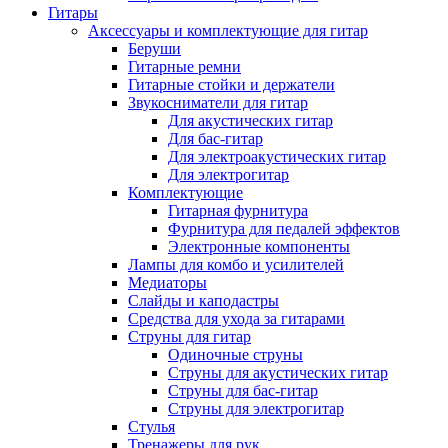
Гитары
Аксессуары и комплектующие для гитар
Беруши
Гитарные ремни
Гитарные стойки и держатели
Звукосниматели для гитар
Для акустических гитар
Для бас-гитар
Для электроакустических гитар
Для электрогитар
Комплектующие
Гитарная фурнитура
Фурнитура для педалей эффектов
Электронные компоненты
Лампы для комбо и усилителей
Медиаторы
Слайды и каподастры
Средства для ухода за гитарами
Струны для гитар
Одиночные струны
Струны для акустических гитар
Струны для бас-гитар
Струны для электрогитар
Стулья
Тренажеры для рук