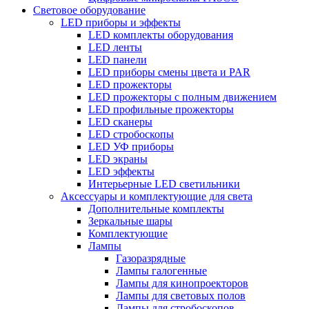
Световое оборудование
LED приборы и эффекты
LED комплекты оборудования
LED ленты
LED панели
LED приборы смены цвета и PAR
LED прожекторы
LED прожекторы с полным движением
LED профильные прожекторы
LED сканеры
LED стробоскопы
LED УФ приборы
LED экраны
LED эффекты
Интерьерные LED светильники
Аксессуары и комплектующие для света
Дополнительные комплекты
Зеркальные шары
Комплектующие
Лампы
Газоразрядные
Лампы галогенные
Лампы для кинопроекторов
Лампы для световых полов
Лампы для стробоскопов