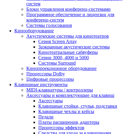
систем
Блоки управления конференц-системами
Программное обеспечение и лицензии для
конференц-систем
Системы голосования
Кинооборудование
Акустические системы для кинотеатров
Cерия Screen Array
Заэкранные акустические системы
Кинотеатральные сабвуферы
Серии 3000, 4000 и 5000
Системы Surround
Кинопроекционное оборудование
Процессоры Dolby
Цифровые процессоры
Клавишные инструменты
MIDI-клавиатуры / контроллеры
Аксессуары и комплектующие для клавиш
Аксессуары
Клавишные стойки, стулья, подставки
Клавишные чехлы и кейсы
Педали
Платы расширения, адаптеры
Процессоры эффектов
Средства для ухода за клавишными