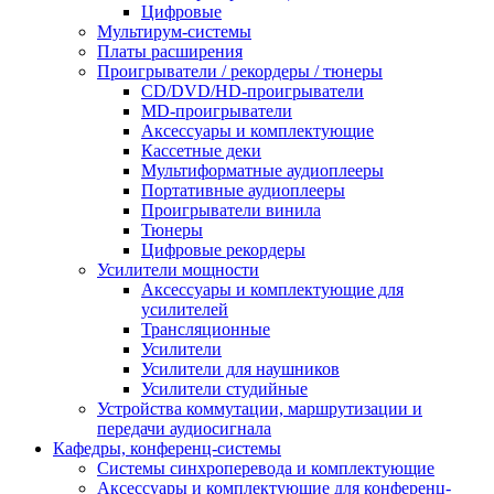
Цифровые
Мультирум-системы
Платы расширения
Проигрыватели / рекордеры / тюнеры
CD/DVD/HD-проигрыватели
MD-проигрыватели
Аксессуары и комплектующие
Кассетные деки
Мультиформатные аудиоплееры
Портативные аудиоплееры
Проигрыватели винила
Тюнеры
Цифровые рекордеры
Усилители мощности
Аксессуары и комплектующие для
усилителей
Трансляционные
Усилители
Усилители для наушников
Усилители студийные
Устройства коммутации, маршрутизации и
передачи аудиосигнала
Кафедры, конференц-системы
Cистемы синхроперевода и комплектующие
Аксессуары и комплектующие для конференц-