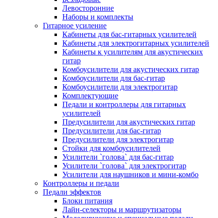
Левосторонние
Наборы и комплекты
Гитарное усиление
Кабинеты для бас-гитарных усилителей
Кабинеты для электрогитарных усилителей
Кабинеты к усилителям для акустических
гитар
Комбоусилители для акустических гитар
Комбоусилители для бас-гитар
Комбоусилители для электрогитар
Комплектующие
Педали и контроллеры для гитарных
усилителей
Предусилители для акустических гитар
Предусилители для бас-гитар
Предусилители для электрогитар
Стойки для комбоусилителей
Усилители `голова` для бас-гитар
Усилители `голова` для электрогитар
Усилители для наушников и мини-комбо
Контроллеры и педали
Педали эффектов
Блоки питания
Лайн-селекторы и маршрутизаторы