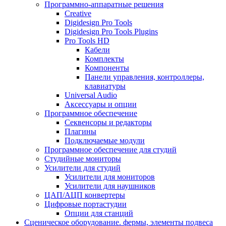
Программно-аппаратные решения
Creative
Digidesign Pro Tools
Digidesign Pro Tools Plugins
Pro Tools HD
Кабели
Комплекты
Компоненты
Панели управления, контроллеры,
клавиатуры
Universal Audio
Аксессуары и опции
Программное обеспечение
Cеквенсоры и редакторы
Плагины
Подключаемые модули
Программное обеспечение для студий
Студийные мониторы
Усилители для студий
Усилители для мониторов
Усилители для наушников
ЦАП/АЦП конвертеры
Цифровые портастудии
Опции для станций
Сценическое оборудование. фермы, элементы подвеса