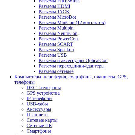
Разъемы FIREWIRE
Разъемы HDMI
Разъемы JACK
Разъемы MicroDot
Разъемы MiniCon (12 контактов)
Разъемы Multipin
Разъемы NeutriCon
Разъемы PowerCon
Разъемы SCART
Разъемы Speakon
Разъемы USB
Разъемы и аксессуары OpticalCon
Разъемы переходники/адаптеры
Разъемы сетевые
Компьютеры, периферия, смартфоны, планшеты, GPS,
телефоны
DECT-телефоны
GPS устройства
IP-телефоны
USB-хабы
Аксессуары
Планшеты
Сетевые карты
Сетевые ПК
Смартфоны