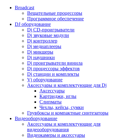
Broadcast
Вещательные процессоры
Программное обеспечение
DJ оборудование
Dj CD-проигрыватели
Dj звуковые модули
Dj контроллер
Dj медиаплееры
Dj микшеры
Dj наушники
Dj проигрыватели винила
Dj процессоры эффектов
Dj станции и комплекты
Vj оборудование
Аксессуары и комплектующие для Dj
Аксессуары
Картриджи, иглы
Слипматы
Чехлы, кейсы, сумки
Грувбоксы и компактные синтезаторы
Видеооборудование
Аксессуары и комплектующие для
видеооборудования
Видеокамеры и аксессуары