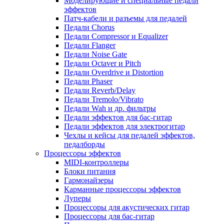
Моделирующие и специальные педали
эффектов
Патч-кабели и разъемы для педалей
Педали Chorus
Педали Compressor и Equalizer
Педали Flanger
Педали Noise Gate
Педали Octaver и Pitch
Педали Overdrive и Distortion
Педали Phaser
Педали Reverb/Delay
Педали Tremolo/Vibrato
Педали Wah и др. фильтры
Педали эффектов для бас-гитар
Педали эффектов для электрогитар
Чехлы и кейсы для педалей эффектов,
педалборды
Процессоры эффектов
MIDI-контроллеры
Блоки питания
Гармонайзеры
Карманные процессоры эффектов
Луперы
Процессоры для акустических гитар
Процессоры для бас-гитар