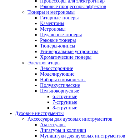
Процессоры для электрогитар
Рэковые процессоры эффектов
Тюнеры и метрономы
Гитарные тюнеры
Камертоны
Метрономы
Педальные тюнеры
Рэковые тюнеры
Тюнеры-клипсы
Универсальные устройства
Хроматические тюнеры
Электрогитары
Левосторонние
Моделирующие
Наборы и комплекты
Полуакустические
Цельнокорпусные
6-струнные
7-струнные
8-струнные
Духовые инструменты
Аксессуары для духовых инструментов
Аксессуары
Лигатуры и колпачки
Мундштуки для духовых инструментов