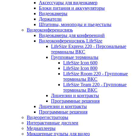
Аксессуары для видеокамер
Блоки питания и аккумуляторы
Видеокамеры
Держатели
Штативы, моноподы и пьедесталы
Видеоконференцсвязь
Видеокамеры для конференций
Видеоконференцсвязь LifeSize
LifeSize Express 220 - Персональные
терминалы ВКС
Групповые терминалы
LifeSize Icon 600
LifeSize Icon 800
LifeSize Room 220 - Групповые
терминалы ВКС
LifeSize Team 220 - Групповые
терминалы ВКС
Лицензии и контракты
Программные решения
Лицензии и контракты
Программные решения
Видеорегистраторы
Интерактивные дисплеи
Медиаплееры
Микшерные пульты для видео