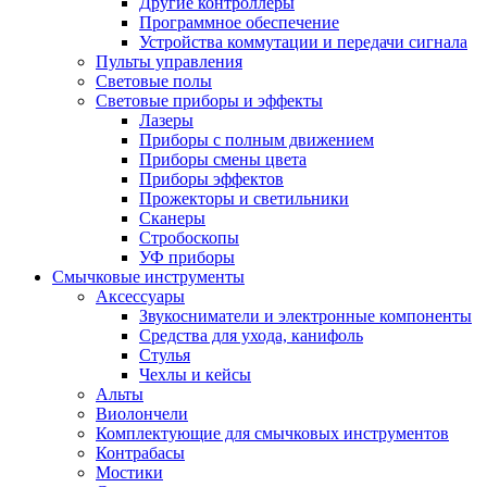
Другие контроллеры
Программное обеспечение
Устройства коммутации и передачи сигнала
Пульты управления
Световые полы
Световые приборы и эффекты
Лазеры
Приборы с полным движением
Приборы смены цвета
Приборы эффектов
Прожекторы и светильники
Сканеры
Стробоскопы
УФ приборы
Смычковые инструменты
Аксессуары
Звукосниматели и электронные компоненты
Средства для ухода, канифоль
Стулья
Чехлы и кейсы
Альты
Виолончели
Комплектующие для смычковых инструментов
Контрабасы
Мостики