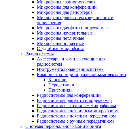
Микрофоны граничного слоя
Микрофоны для конференций
Микрофоны для репортеров
Микрофоны для систем озвучивания и
оповещения
Микрофоны для фото и видеокамер
Микрофоны измерительные
Микрофоны петличные
Микрофоны подвесные
Студийные микрофоны
Радиосистемы
Аксессуары и комплектующие для
радиосистем
Инструментальные радиосистемы
Компоненты индивидуальной комплектации
Капсюли
Передатчики
Приемники
Радиосистемы для конференций
Радиосистемы для фото и видеокамер
Радиосистемы с головным микрофоном
Радиосистемы с петличным микрофоном
Радиосистемы с поясным передатчиком
Радиосистемы с ручным передатчиком
Системы персонального мониторинга