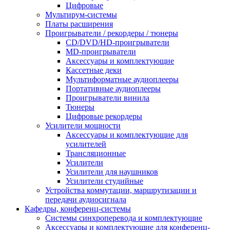
Цифровые
Мультирум-системы
Платы расширения
Проигрыватели / рекордеры / тюнеры
CD/DVD/HD-проигрыватели
MD-проигрыватели
Аксессуары и комплектующие
Кассетные деки
Мультиформатные аудиоплееры
Портативные аудиоплееры
Проигрыватели винила
Тюнеры
Цифровые рекордеры
Усилители мощности
Аксессуары и комплектующие для
усилителей
Трансляционные
Усилители
Усилители для наушников
Усилители студийные
Устройства коммутации, маршрутизации и
передачи аудиосигнала
Кафедры, конференц-системы
Cистемы синхроперевода и комплектующие
Аксессуары и комплектующие для конференц-