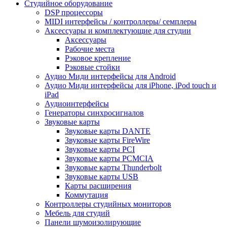
Студийное оборудование
DSP процессоры
MIDI интерфейсы / контроллеры/ семплеры
Аксессуары и комплектующие для студии
Аксессуары
Рабочие места
Рэковое крепление
Рэковые стойки
Аудио Миди интерфейсы для Android
Аудио Миди интерфейсы для iPhone, iPod touch и
iPad
Аудиоинтерфейсы
Генераторы синхросигналов
Звуковые карты
Звуковые карты DANTE
Звуковые карты FireWire
Звуковые карты PCI
Звуковые карты PCMCIA
Звуковые карты Thunderbolt
Звуковые карты USB
Карты расширения
Коммутация
Контроллеры студийных мониторов
Мебель для студий
Панели шумоизолирующие