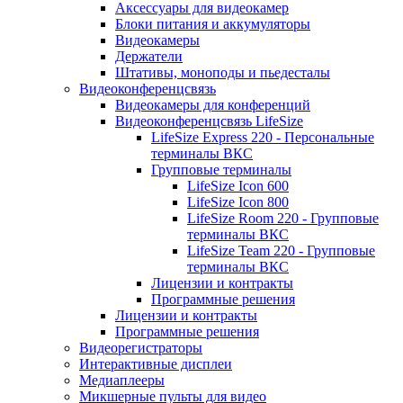
Аксессуары для видеокамер
Блоки питания и аккумуляторы
Видеокамеры
Держатели
Штативы, моноподы и пьедесталы
Видеоконференцсвязь
Видеокамеры для конференций
Видеоконференцсвязь LifeSize
LifeSize Express 220 - Персональные
терминалы ВКС
Групповые терминалы
LifeSize Icon 600
LifeSize Icon 800
LifeSize Room 220 - Групповые
терминалы ВКС
LifeSize Team 220 - Групповые
терминалы ВКС
Лицензии и контракты
Программные решения
Лицензии и контракты
Программные решения
Видеорегистраторы
Интерактивные дисплеи
Медиаплееры
Микшерные пульты для видео