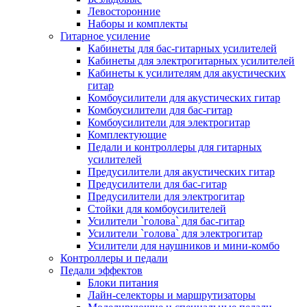
Левосторонние
Наборы и комплекты
Гитарное усиление
Кабинеты для бас-гитарных усилителей
Кабинеты для электрогитарных усилителей
Кабинеты к усилителям для акустических
гитар
Комбоусилители для акустических гитар
Комбоусилители для бас-гитар
Комбоусилители для электрогитар
Комплектующие
Педали и контроллеры для гитарных
усилителей
Предусилители для акустических гитар
Предусилители для бас-гитар
Предусилители для электрогитар
Стойки для комбоусилителей
Усилители `голова` для бас-гитар
Усилители `голова` для электрогитар
Усилители для наушников и мини-комбо
Контроллеры и педали
Педали эффектов
Блоки питания
Лайн-селекторы и маршрутизаторы