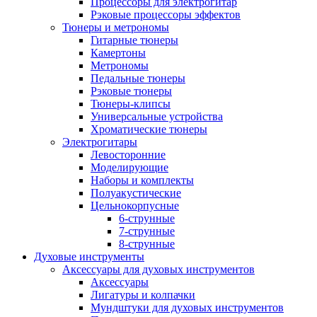
Процессоры для электрогитар
Рэковые процессоры эффектов
Тюнеры и метрономы
Гитарные тюнеры
Камертоны
Метрономы
Педальные тюнеры
Рэковые тюнеры
Тюнеры-клипсы
Универсальные устройства
Хроматические тюнеры
Электрогитары
Левосторонние
Моделирующие
Наборы и комплекты
Полуакустические
Цельнокорпусные
6-струнные
7-струнные
8-струнные
Духовые инструменты
Аксессуары для духовых инструментов
Аксессуары
Лигатуры и колпачки
Мундштуки для духовых инструментов