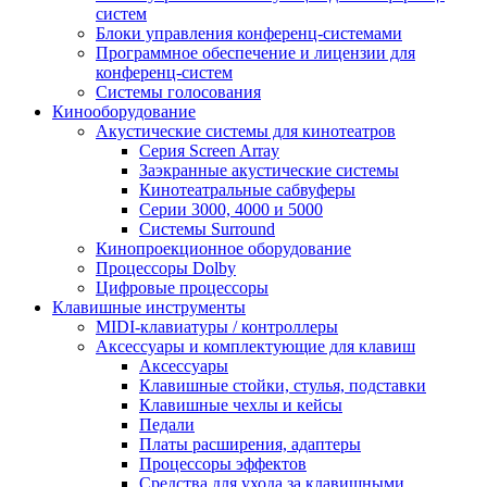
систем
Блоки управления конференц-системами
Программное обеспечение и лицензии для
конференц-систем
Системы голосования
Кинооборудование
Акустические системы для кинотеатров
Cерия Screen Array
Заэкранные акустические системы
Кинотеатральные сабвуферы
Серии 3000, 4000 и 5000
Системы Surround
Кинопроекционное оборудование
Процессоры Dolby
Цифровые процессоры
Клавишные инструменты
MIDI-клавиатуры / контроллеры
Аксессуары и комплектующие для клавиш
Аксессуары
Клавишные стойки, стулья, подставки
Клавишные чехлы и кейсы
Педали
Платы расширения, адаптеры
Процессоры эффектов
Средства для ухода за клавишными