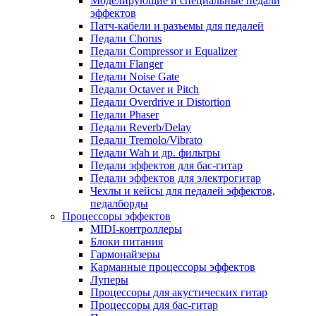
Моделирующие и специальные педали
эффектов
Патч-кабели и разъемы для педалей
Педали Chorus
Педали Compressor и Equalizer
Педали Flanger
Педали Noise Gate
Педали Octaver и Pitch
Педали Overdrive и Distortion
Педали Phaser
Педали Reverb/Delay
Педали Tremolo/Vibrato
Педали Wah и др. фильтры
Педали эффектов для бас-гитар
Педали эффектов для электрогитар
Чехлы и кейсы для педалей эффектов,
педалборды
Процессоры эффектов
MIDI-контроллеры
Блоки питания
Гармонайзеры
Карманные процессоры эффектов
Луперы
Процессоры для акустических гитар
Процессоры для бас-гитар