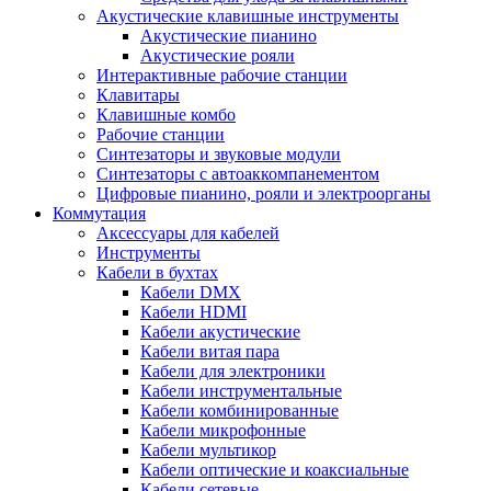
Акустические клавишные инструменты
Акустические пианино
Акустические рояли
Интерактивные рабочие станции
Клавитары
Клавишные комбо
Рабочие станции
Синтезаторы и звуковые модули
Синтезаторы с автоаккомпанементом
Цифровые пианино, рояли и электроорганы
Коммутация
Аксессуары для кабелей
Инструменты
Кабели в бухтах
Кабели DMX
Кабели HDMI
Кабели акустические
Кабели витая пара
Кабели для электроники
Кабели инструментальные
Кабели комбинированные
Кабели микрофонные
Кабели мультикор
Кабели оптические и коаксиальные
Кабели сетевые