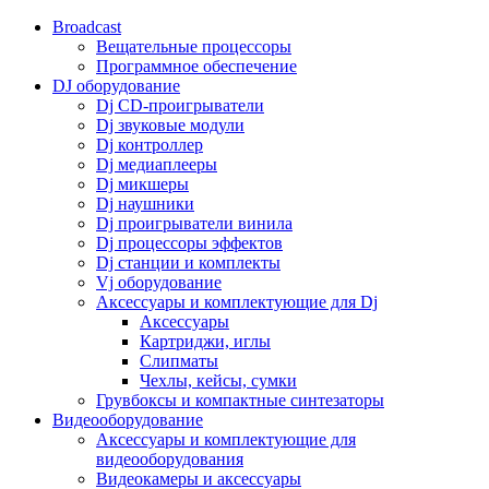
Broadcast
Вещательные процессоры
Программное обеспечение
DJ оборудование
Dj CD-проигрыватели
Dj звуковые модули
Dj контроллер
Dj медиаплееры
Dj микшеры
Dj наушники
Dj проигрыватели винила
Dj процессоры эффектов
Dj станции и комплекты
Vj оборудование
Аксессуары и комплектующие для Dj
Аксессуары
Картриджи, иглы
Слипматы
Чехлы, кейсы, сумки
Грувбоксы и компактные синтезаторы
Видеооборудование
Аксессуары и комплектующие для
видеооборудования
Видеокамеры и аксессуары