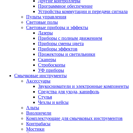
Другие контроллеры
Программное обеспечение
Устройства коммутации и передачи сигнала
Пульты управления
Световые полы
Световые приборы и эффекты
Лазеры
Приборы с полным движением
Приборы смены цвета
Приборы эффектов
Прожекторы и светильники
Сканеры
Стробоскопы
УФ приборы
Смычковые инструменты
Аксессуары
Звукосниматели и электронные компоненты
Средства для ухода, канифоль
Стулья
Чехлы и кейсы
Альты
Виолончели
Комплектующие для смычковых инструментов
Контрабасы
Мостики