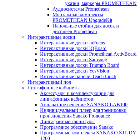
указки, маркеры PROMETHEAN
Аудиосистемы Promethean
Монтажные комплекты
PROMETHEAN UpgradeKit
Напольные стойки для досок и
дисплеев Promethean
Интерактивные доски
Интерактивные доски InFocus
Интерактивные доски IQBoard
Интерактивные доски Promethean ActivBoard
Интерактивные доски Samsung
Интерактивные доски Triumph Board
Интерактивные доски YesVision
Интерактивные панели TeachTouch
Интерактивный пол
Лингафонные кабинеты
Аксессуары и комплектующие для
лингафонных кабинетов
Аппаратное решение SANAKO LAB100
Индивидуальный плеер для тренировки
произношения Sanako Pronounce
Лингафонные гарнитуры
Программное обеспечение Sanako
Программные комплексы SANAKO STUDY
1200