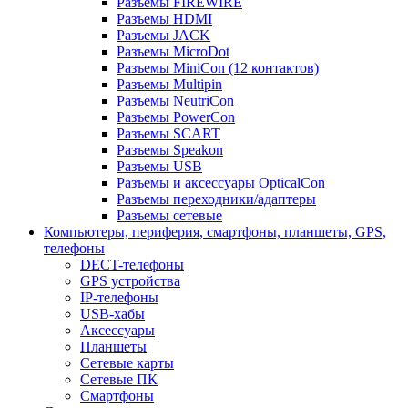
Разъемы FIREWIRE
Разъемы HDMI
Разъемы JACK
Разъемы MicroDot
Разъемы MiniCon (12 контактов)
Разъемы Multipin
Разъемы NeutriCon
Разъемы PowerCon
Разъемы SCART
Разъемы Speakon
Разъемы USB
Разъемы и аксессуары OpticalCon
Разъемы переходники/адаптеры
Разъемы сетевые
Компьютеры, периферия, смартфоны, планшеты, GPS,
телефоны
DECT-телефоны
GPS устройства
IP-телефоны
USB-хабы
Аксессуары
Планшеты
Сетевые карты
Сетевые ПК
Смартфоны