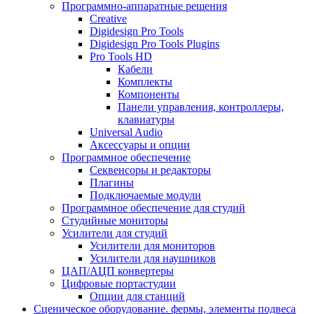
Программно-аппаратные решения
Creative
Digidesign Pro Tools
Digidesign Pro Tools Plugins
Pro Tools HD
Кабели
Комплекты
Компоненты
Панели управления, контроллеры,
клавиатуры
Universal Audio
Аксессуары и опции
Программное обеспечение
Cеквенсоры и редакторы
Плагины
Подключаемые модули
Программное обеспечение для студий
Студийные мониторы
Усилители для студий
Усилители для мониторов
Усилители для наушников
ЦАП/АЦП конвертеры
Цифровые портастудии
Опции для станций
Сценическое оборудование. фермы, элементы подвеса