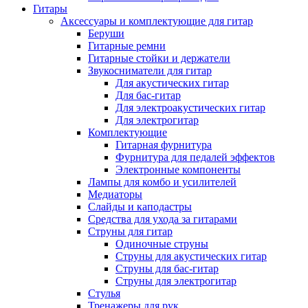
Гитары
Аксессуары и комплектующие для гитар
Беруши
Гитарные ремни
Гитарные стойки и держатели
Звукосниматели для гитар
Для акустических гитар
Для бас-гитар
Для электроакустических гитар
Для электрогитар
Комплектующие
Гитарная фурнитура
Фурнитура для педалей эффектов
Электронные компоненты
Лампы для комбо и усилителей
Медиаторы
Слайды и каподастры
Средства для ухода за гитарами
Струны для гитар
Одиночные струны
Струны для акустических гитар
Струны для бас-гитар
Струны для электрогитар
Стулья
Тренажеры для рук