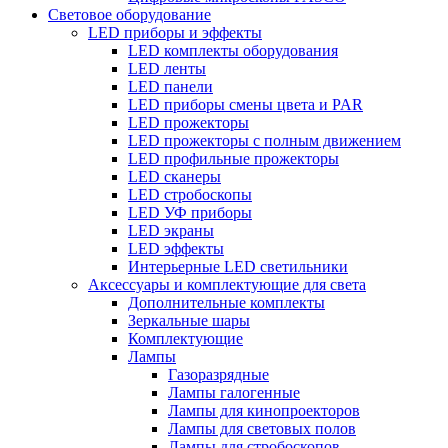
Световое оборудование
LED приборы и эффекты
LED комплекты оборудования
LED ленты
LED панели
LED приборы смены цвета и PAR
LED прожекторы
LED прожекторы с полным движением
LED профильные прожекторы
LED сканеры
LED стробоскопы
LED УФ приборы
LED экраны
LED эффекты
Интерьерные LED светильники
Аксессуары и комплектующие для света
Дополнительные комплекты
Зеркальные шары
Комплектующие
Лампы
Газоразрядные
Лампы галогенные
Лампы для кинопроекторов
Лампы для световых полов
Лампы для стробоскопов