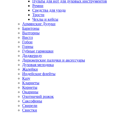
Пульты для нот для духовых инструментов
Ремни
Средства для ухода
Трости
Чехлы и кейсы
Армянские Дудуки
Баритоны
Валторны
Вистл
Гобои
Горны
Губные гармошки
Диджериду
Дирижерские палочки и аксессуары
Духовая мелодика
Жалейки
Индейские флейты
Казу
Кларнеты
Корнеты
Окарины
Охотничий рожок
Саксофоны
Свирели
Свистки