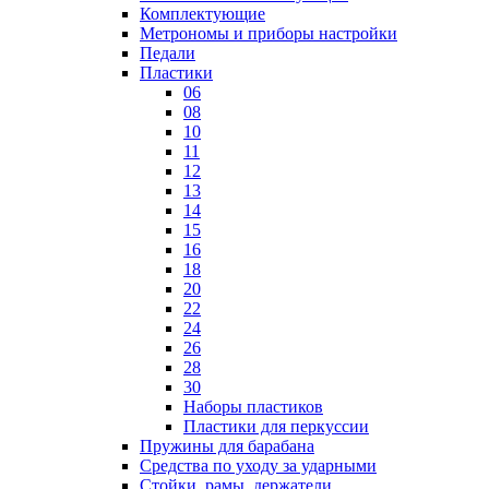
Комплектующие
Метрономы и приборы настройки
Педали
Пластики
06
08
10
11
12
13
14
15
16
18
20
22
24
26
28
30
Наборы пластиков
Пластики для перкуссии
Пружины для барабана
Средства по уходу за ударными
Стойки, рамы, держатели