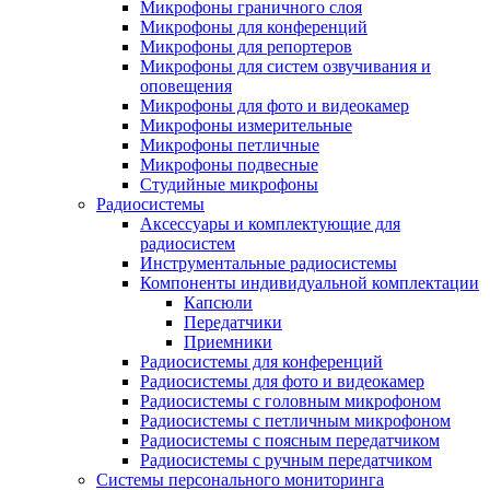
Микрофоны граничного слоя
Микрофоны для конференций
Микрофоны для репортеров
Микрофоны для систем озвучивания и
оповещения
Микрофоны для фото и видеокамер
Микрофоны измерительные
Микрофоны петличные
Микрофоны подвесные
Студийные микрофоны
Радиосистемы
Аксессуары и комплектующие для
радиосистем
Инструментальные радиосистемы
Компоненты индивидуальной комплектации
Капсюли
Передатчики
Приемники
Радиосистемы для конференций
Радиосистемы для фото и видеокамер
Радиосистемы с головным микрофоном
Радиосистемы с петличным микрофоном
Радиосистемы с поясным передатчиком
Радиосистемы с ручным передатчиком
Системы персонального мониторинга