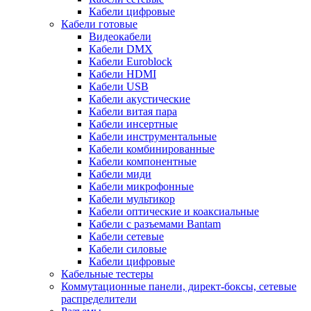
Кабели цифровые
Кабели готовые
Видеокабели
Кабели DMX
Кабели Euroblock
Кабели HDMI
Кабели USB
Кабели акустические
Кабели витая пара
Кабели инсертные
Кабели инструментальные
Кабели комбинированные
Кабели компонентные
Кабели миди
Кабели микрофонные
Кабели мультикор
Кабели оптические и коаксиальные
Кабели с разъемами Bantam
Кабели сетевые
Кабели силовые
Кабели цифровые
Кабельные тестеры
Коммутационные панели, директ-боксы, сетевые
распределители