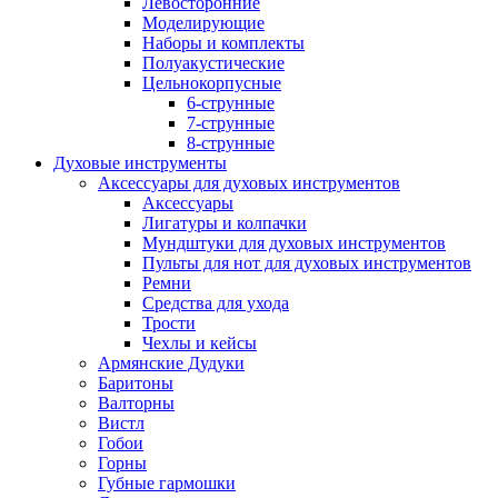
Левосторонние
Моделирующие
Наборы и комплекты
Полуакустические
Цельнокорпусные
6-струнные
7-струнные
8-струнные
Духовые инструменты
Аксессуары для духовых инструментов
Аксессуары
Лигатуры и колпачки
Мундштуки для духовых инструментов
Пульты для нот для духовых инструментов
Ремни
Средства для ухода
Трости
Чехлы и кейсы
Армянские Дудуки
Баритоны
Валторны
Вистл
Гобои
Горны
Губные гармошки