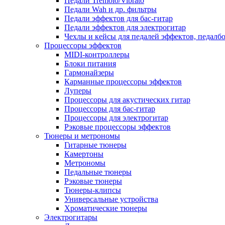
Педали Tremolo/Vibrato
Педали Wah и др. фильтры
Педали эффектов для бас-гитар
Педали эффектов для электрогитар
Чехлы и кейсы для педалей эффектов, педалб
Процессоры эффектов
MIDI-контроллеры
Блоки питания
Гармонайзеры
Карманные процессоры эффектов
Луперы
Процессоры для акустических гитар
Процессоры для бас-гитар
Процессоры для электрогитар
Рэковые процессоры эффектов
Тюнеры и метрономы
Гитарные тюнеры
Камертоны
Метрономы
Педальные тюнеры
Рэковые тюнеры
Тюнеры-клипсы
Универсальные устройства
Хроматические тюнеры
Электрогитары