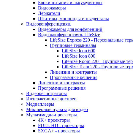
Блоки питания и аккумуляторы
Видеокамеры
Держатели
Штативы, моноподы и пьедесталы
Видеоконференцсвязь
Видеокамеры для конференций
Видеоконференцсвязь LifeSize
LifeSize Express 220 - Персональные т
Групповые терминалы
LifeSize Icon 600
LifeSize Icon 800
LifeSize Room 220 - Групповые т
LifeSize Team 220 - Групповые т
Лицензии и контракты
Программные решения
Лицензии и контракты
Программные решения
Видеорегистраторы
Интерактивные дисплеи
Медиаплееры
Микшерные пульты для видео
Мультимедиа-проекторы
4K+ проекторы
FULL HD - проекторы
SXGA+ - проекторы