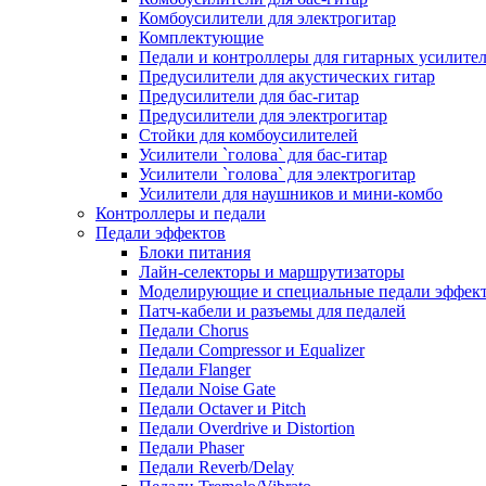
Комбоусилители для электрогитар
Комплектующие
Педали и контроллеры для гитарных усилите
Предусилители для акустических гитар
Предусилители для бас-гитар
Предусилители для электрогитар
Стойки для комбоусилителей
Усилители `голова` для бас-гитар
Усилители `голова` для электрогитар
Усилители для наушников и мини-комбо
Контроллеры и педали
Педали эффектов
Блоки питания
Лайн-селекторы и маршрутизаторы
Моделирующие и специальные педали эффек
Патч-кабели и разъемы для педалей
Педали Chorus
Педали Compressor и Equalizer
Педали Flanger
Педали Noise Gate
Педали Octaver и Pitch
Педали Overdrive и Distortion
Педали Phaser
Педали Reverb/Delay