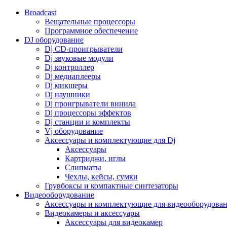
Broadcast
Вещательные процессоры
Программное обеспечение
DJ оборудование
Dj CD-проигрыватели
Dj звуковые модули
Dj контроллер
Dj медиаплееры
Dj микшеры
Dj наушники
Dj проигрыватели винила
Dj процессоры эффектов
Dj станции и комплекты
Vj оборудование
Аксессуары и комплектующие для Dj
Аксессуары
Картриджи, иглы
Слипматы
Чехлы, кейсы, сумки
Грувбоксы и компактные синтезаторы
Видеооборудование
Аксессуары и комплектующие для видеооборудова
Видеокамеры и аксессуары
Аксессуары для видеокамер