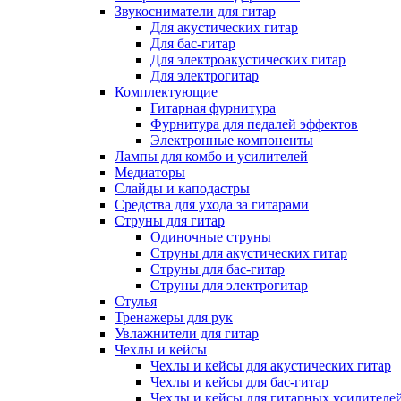
Звукосниматели для гитар
Для акустических гитар
Для бас-гитар
Для электроакустических гитар
Для электрогитар
Комплектующие
Гитарная фурнитура
Фурнитура для педалей эффектов
Электронные компоненты
Лампы для комбо и усилителей
Медиаторы
Слайды и каподастры
Средства для ухода за гитарами
Струны для гитар
Одиночные струны
Струны для акустических гитар
Струны для бас-гитар
Струны для электрогитар
Стулья
Тренажеры для рук
Увлажнители для гитар
Чехлы и кейсы
Чехлы и кейсы для акустических гитар
Чехлы и кейсы для бас-гитар
Чехлы и кейсы для гитарных усилителе