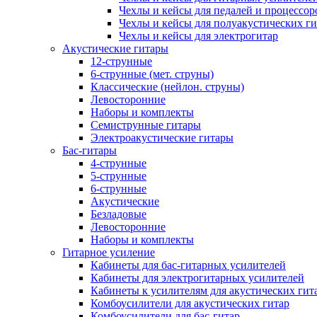
Чехлы и кейсы для педалей и процессор
Чехлы и кейсы для полуакустических ги
Чехлы и кейсы для электрогитар
Акустические гитары
12-струнные
6-струнные (мет. струны)
Классические (нейлон. струны)
Левосторонние
Наборы и комплекты
Семиструнные гитары
Электроакустические гитары
Бас-гитары
4-струнные
5-струнные
6-струнные
Акустические
Безладовые
Левосторонние
Наборы и комплекты
Гитарное усиление
Кабинеты для бас-гитарных усилителей
Кабинеты для электрогитарных усилителей
Кабинеты к усилителям для акустических гит
Комбоусилители для акустических гитар
Комбоусилители для бас-гитар