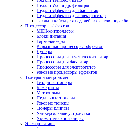
Педали Tremolo/Vibrato
Педали Wah и др. фильтры
Педали эффектов для бас-гитар
Педали эффектов для электрогитар
Чехлы и кейсы для педалей эффектов, педалб
Процессоры эффектов
MIDI-контроллеры
Блоки питания
Гармонайзеры
Карманные процессоры эффектов
Луперы
Процессоры для акустических гитар
Процессоры для бас-гитар
Процессоры для электрогитар
Рэковые процессоры эффектов
Тюнеры и метрономы
Гитарные тюнеры
Камертоны
Метрономы
Педальные тюнеры
Рэковые тюнеры
Тюнеры-клипсы
Универсальные устройства
Хроматические тюнеры
Электрогитары