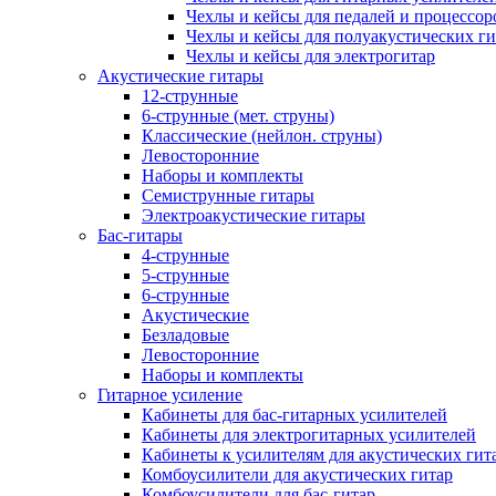
Чехлы и кейсы для педалей и процессор
Чехлы и кейсы для полуакустических ги
Чехлы и кейсы для электрогитар
Акустические гитары
12-струнные
6-струнные (мет. струны)
Классические (нейлон. струны)
Левосторонние
Наборы и комплекты
Семиструнные гитары
Электроакустические гитары
Бас-гитары
4-струнные
5-струнные
6-струнные
Акустические
Безладовые
Левосторонние
Наборы и комплекты
Гитарное усиление
Кабинеты для бас-гитарных усилителей
Кабинеты для электрогитарных усилителей
Кабинеты к усилителям для акустических гит
Комбоусилители для акустических гитар
Комбоусилители для бас-гитар