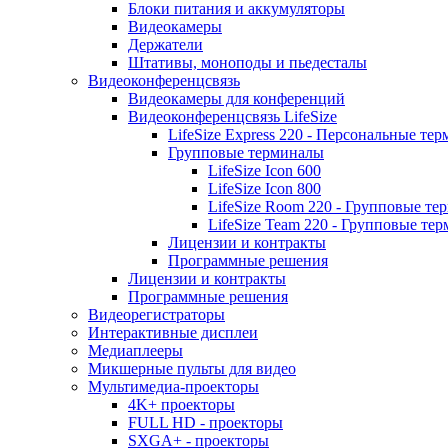
Блоки питания и аккумуляторы
Видеокамеры
Держатели
Штативы, моноподы и пьедесталы
Видеоконференцсвязь
Видеокамеры для конференций
Видеоконференцсвязь LifeSize
LifeSize Express 220 - Персональные т
Групповые терминалы
LifeSize Icon 600
LifeSize Icon 800
LifeSize Room 220 - Групповые т
LifeSize Team 220 - Групповые т
Лицензии и контракты
Программные решения
Лицензии и контракты
Программные решения
Видеорегистраторы
Интерактивные дисплеи
Медиаплееры
Микшерные пульты для видео
Мультимедиа-проекторы
4K+ проекторы
FULL HD - проекторы
SXGA+ - проекторы