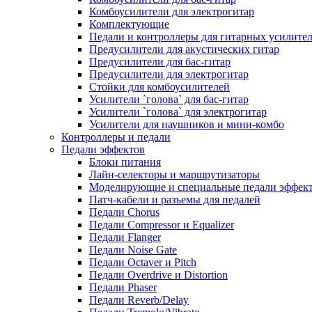
Комбоусилители для электрогитар
Комплектующие
Педали и контроллеры для гитарных усилите
Предусилители для акустических гитар
Предусилители для бас-гитар
Предусилители для электрогитар
Стойки для комбоусилителей
Усилители `голова` для бас-гитар
Усилители `голова` для электрогитар
Усилители для наушников и мини-комбо
Контроллеры и педали
Педали эффектов
Блоки питания
Лайн-селекторы и маршрутизаторы
Моделирующие и специальные педали эффек
Патч-кабели и разъемы для педалей
Педали Chorus
Педали Compressor и Equalizer
Педали Flanger
Педали Noise Gate
Педали Octaver и Pitch
Педали Overdrive и Distortion
Педали Phaser
Педали Reverb/Delay