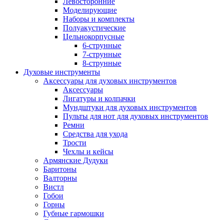
Левосторонние
Моделирующие
Наборы и комплекты
Полуакустические
Цельнокорпусные
6-струнные
7-струнные
8-струнные
Духовые инструменты
Аксессуары для духовых инструментов
Аксессуары
Лигатуры и колпачки
Мундштуки для духовых инструментов
Пульты для нот для духовых инструментов
Ремни
Средства для ухода
Трости
Чехлы и кейсы
Армянские Дудуки
Баритоны
Валторны
Вистл
Гобои
Горны
Губные гармошки