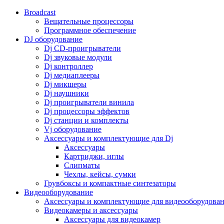
Broadcast
Вещательные процессоры
Программное обеспечение
DJ оборудование
Dj CD-проигрыватели
Dj звуковые модули
Dj контроллер
Dj медиаплееры
Dj микшеры
Dj наушники
Dj проигрыватели винила
Dj процессоры эффектов
Dj станции и комплекты
Vj оборудование
Аксессуары и комплектующие для Dj
Аксессуары
Картриджи, иглы
Слипматы
Чехлы, кейсы, сумки
Грувбоксы и компактные синтезаторы
Видеооборудование
Аксессуары и комплектующие для видеооборудова
Видеокамеры и аксессуары
Аксессуары для видеокамер