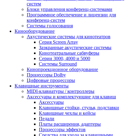
систем
Блоки управления конференц-системами
Программное обеспечение и лицензии для
конференц-систем
Системы голосования
Кинооборудование
Акустические системы для кинотеатров
Cерия Screen Array
Заэкранные акустические системы
Кинотеатральные сабвуферы
Серии 3000, 4000 и 5000
Системы Surround
Кинопроекционное оборудование
Процессоры Dolby
Цифровые процессоры
Клавишные инструменты
MIDI-клавиатуры / контроллеры
Аксессуары и комплектующие для клавиш
Аксессуары
Клавишные стойки, стулья, подставки
Клавишные чехлы и кейсы
Педали
Платы расширения, адаптеры
Процессоры эффектов
Средства для ухода за клавишными