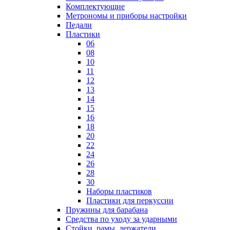
Комплектующие
Метрономы и приборы настройки
Педали
Пластики
06
08
10
11
12
13
14
15
16
18
20
22
24
26
28
30
Наборы пластиков
Пластики для перкуссии
Пружины для барабана
Средства по уходу за ударными
Стойки, рамы, держатели