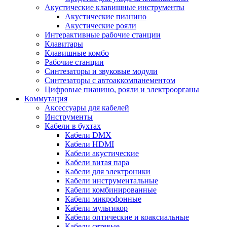
Акустические клавишные инструменты
Акустические пианино
Акустические рояли
Интерактивные рабочие станции
Клавитары
Клавишные комбо
Рабочие станции
Синтезаторы и звуковые модули
Синтезаторы с автоаккомпанементом
Цифровые пианино, рояли и электроорганы
Коммутация
Аксессуары для кабелей
Инструменты
Кабели в бухтах
Кабели DMX
Кабели HDMI
Кабели акустические
Кабели витая пара
Кабели для электроники
Кабели инструментальные
Кабели комбинированные
Кабели микрофонные
Кабели мультикор
Кабели оптические и коаксиальные
Кабели сетевые