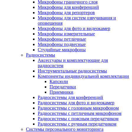
Микрофоны граничного слоя
Микрофоны для конференций
Микрофоны для репортеров
Микрофоны для систем озвучивания и
оповещения
Микрофоны для фото и видеокамер
Микрофоны измерительные
Микрофоны петличные
Микрофоны подвесные
Студийные микрофоны
Радиосистемы
Аксессуары и комплектующие для
радиосистем
Инструментальные радиосистемы
Компоненты индивидуальной комплектации
Капсюли
Передатчики
Приемники
Радиосистемы для конференций
Радиосистемы для фото и видеокамер
Радиосистемы с головным микрофоном
Радиосистемы с петличным микрофоном
Радиосистемы с поясным передатчиком
Радиосистемы с ручным передатчиком
Системы персонального мониторинга