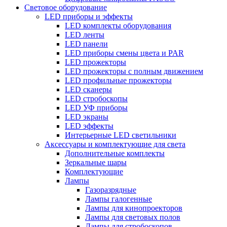
Световое оборудование
LED приборы и эффекты
LED комплекты оборудования
LED ленты
LED панели
LED приборы смены цвета и PAR
LED прожекторы
LED прожекторы с полным движением
LED профильные прожекторы
LED сканеры
LED стробоскопы
LED УФ приборы
LED экраны
LED эффекты
Интерьерные LED светильники
Аксессуары и комплектующие для света
Дополнительные комплекты
Зеркальные шары
Комплектующие
Лампы
Газоразрядные
Лампы галогенные
Лампы для кинопроекторов
Лампы для световых полов
Лампы для стробоскопов