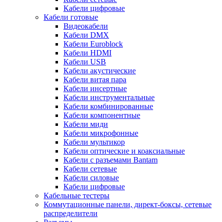
Кабели цифровые
Кабели готовые
Видеокабели
Кабели DMX
Кабели Euroblock
Кабели HDMI
Кабели USB
Кабели акустические
Кабели витая пара
Кабели инсертные
Кабели инструментальные
Кабели комбинированные
Кабели компонентные
Кабели миди
Кабели микрофонные
Кабели мультикор
Кабели оптические и коаксиальные
Кабели с разъемами Bantam
Кабели сетевые
Кабели силовые
Кабели цифровые
Кабельные тестеры
Коммутационные панели, директ-боксы, сетевые
распределители