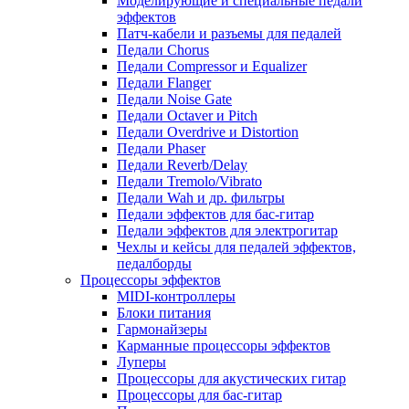
Моделирующие и специальные педали
эффектов
Патч-кабели и разъемы для педалей
Педали Chorus
Педали Compressor и Equalizer
Педали Flanger
Педали Noise Gate
Педали Octaver и Pitch
Педали Overdrive и Distortion
Педали Phaser
Педали Reverb/Delay
Педали Tremolo/Vibrato
Педали Wah и др. фильтры
Педали эффектов для бас-гитар
Педали эффектов для электрогитар
Чехлы и кейсы для педалей эффектов,
педалборды
Процессоры эффектов
MIDI-контроллеры
Блоки питания
Гармонайзеры
Карманные процессоры эффектов
Луперы
Процессоры для акустических гитар
Процессоры для бас-гитар