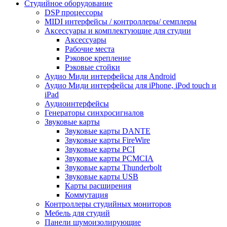
Студийное оборудование
DSP процессоры
MIDI интерфейсы / контроллеры/ семплеры
Аксессуары и комплектующие для студии
Аксессуары
Рабочие места
Рэковое крепление
Рэковые стойки
Аудио Миди интерфейсы для Android
Аудио Миди интерфейсы для iPhone, iPod touch и
iPad
Аудиоинтерфейсы
Генераторы синхросигналов
Звуковые карты
Звуковые карты DANTE
Звуковые карты FireWire
Звуковые карты PCI
Звуковые карты PCMCIA
Звуковые карты Thunderbolt
Звуковые карты USB
Карты расширения
Коммутация
Контроллеры студийных мониторов
Мебель для студий
Панели шумоизолирующие