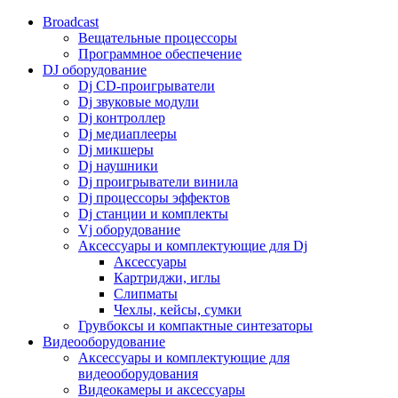
Broadcast
Вещательные процессоры
Программное обеспечение
DJ оборудование
Dj CD-проигрыватели
Dj звуковые модули
Dj контроллер
Dj медиаплееры
Dj микшеры
Dj наушники
Dj проигрыватели винила
Dj процессоры эффектов
Dj станции и комплекты
Vj оборудование
Аксессуары и комплектующие для Dj
Аксессуары
Картриджи, иглы
Слипматы
Чехлы, кейсы, сумки
Грувбоксы и компактные синтезаторы
Видеооборудование
Аксессуары и комплектующие для
видеооборудования
Видеокамеры и аксессуары