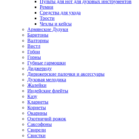
Пульты для нот для духовых инструментов
Ремни
Средства для ухода
Трости
Чехлы и кейсы
Армянские Дудуки
Баритоны
Валторны
Вистл
Гобои
Горны
Губные гармошки
Диджериду
Дирижерские палочки и аксессуары
Духовая мелодика
Жалейки
Индейские флейты
Казу
Кларнеты
Корнеты
Окарины
Охотничий рожок
Саксофоны
Свирели
Свистки