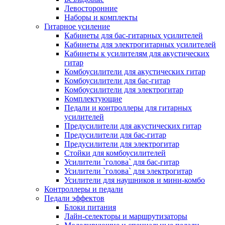
Левосторонние
Наборы и комплекты
Гитарное усиление
Кабинеты для бас-гитарных усилителей
Кабинеты для электрогитарных усилителей
Кабинеты к усилителям для акустических
гитар
Комбоусилители для акустических гитар
Комбоусилители для бас-гитар
Комбоусилители для электрогитар
Комплектующие
Педали и контроллеры для гитарных
усилителей
Предусилители для акустических гитар
Предусилители для бас-гитар
Предусилители для электрогитар
Стойки для комбоусилителей
Усилители `голова` для бас-гитар
Усилители `голова` для электрогитар
Усилители для наушников и мини-комбо
Контроллеры и педали
Педали эффектов
Блоки питания
Лайн-селекторы и маршрутизаторы