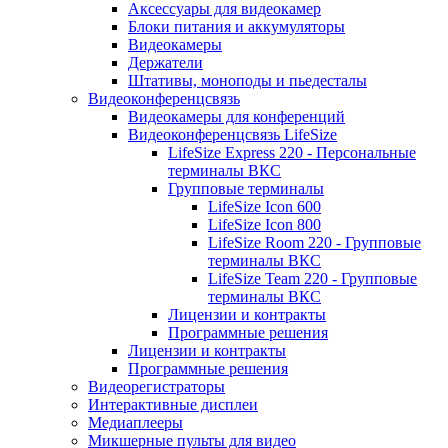
Аксессуары для видеокамер
Блоки питания и аккумуляторы
Видеокамеры
Держатели
Штативы, моноподы и пьедесталы
Видеоконференцсвязь
Видеокамеры для конференций
Видеоконференцсвязь LifeSize
LifeSize Express 220 - Персональные
терминалы ВКС
Групповые терминалы
LifeSize Icon 600
LifeSize Icon 800
LifeSize Room 220 - Групповые
терминалы ВКС
LifeSize Team 220 - Групповые
терминалы ВКС
Лицензии и контракты
Программные решения
Лицензии и контракты
Программные решения
Видеорегистраторы
Интерактивные дисплеи
Медиаплееры
Микшерные пульты для видео