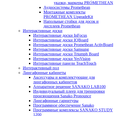
указки, маркеры PROMETHEAN
Аудиосистемы Promethean
Монтажные комплекты
PROMETHEAN UpgradeKit
Напольные стойки для досок и
дисплеев Promethean
Интерактивные доски
Интерактивные доски InFocus
Интерактивные доски IQBoard
Интерактивные доски Promethean ActivBoard
Интерактивные доски Samsung
Интерактивные доски Triumph Board
Интерактивные доски YesVision
Интерактивные панели TeachTouch
Интерактивный пол
Лингафонные кабинеты
Аксессуары и комплектующие для
лингафонных кабинетов
Аппаратное решение SANAKO LAB100
Индивидуальный плеер для тренировки
произношения Sanako Pronounce
Лингафонные гарнитуры
Программное обеспечение Sanako
Программные комплексы SANAKO STUDY
1200