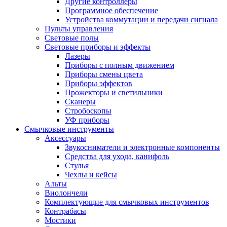
Другие контроллеры
Программное обеспечение
Устройства коммутации и передачи сигнала
Пульты управления
Световые полы
Световые приборы и эффекты
Лазеры
Приборы с полным движением
Приборы смены цвета
Приборы эффектов
Прожекторы и светильники
Сканеры
Стробоскопы
УФ приборы
Смычковые инструменты
Аксессуары
Звукосниматели и электронные компоненты
Средства для ухода, канифоль
Стулья
Чехлы и кейсы
Альты
Виолончели
Комплектующие для смычковых инструментов
Контрабасы
Мостики