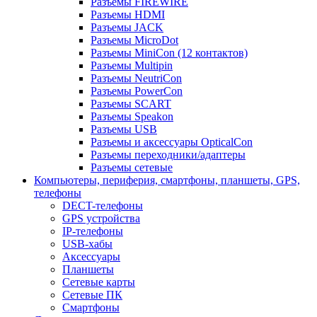
Разъемы FIREWIRE
Разъемы HDMI
Разъемы JACK
Разъемы MicroDot
Разъемы MiniCon (12 контактов)
Разъемы Multipin
Разъемы NeutriCon
Разъемы PowerCon
Разъемы SCART
Разъемы Speakon
Разъемы USB
Разъемы и аксессуары OpticalCon
Разъемы переходники/адаптеры
Разъемы сетевые
Компьютеры, периферия, смартфоны, планшеты, GPS,
телефоны
DECT-телефоны
GPS устройства
IP-телефоны
USB-хабы
Аксессуары
Планшеты
Сетевые карты
Сетевые ПК
Смартфоны