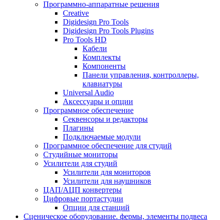
Программно-аппаратные решения
Creative
Digidesign Pro Tools
Digidesign Pro Tools Plugins
Pro Tools HD
Кабели
Комплекты
Компоненты
Панели управления, контроллеры,
клавиатуры
Universal Audio
Аксессуары и опции
Программное обеспечение
Cеквенсоры и редакторы
Плагины
Подключаемые модули
Программное обеспечение для студий
Студийные мониторы
Усилители для студий
Усилители для мониторов
Усилители для наушников
ЦАП/АЦП конвертеры
Цифровые портастудии
Опции для станций
Сценическое оборудование. фермы, элементы подвеса