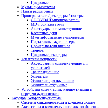
Цифровые
Мультирум-системы
Платы расширения
Проигрыватели / рекордеры / тюнеры
CD/DVD/HD-проигрыватели
MD-проигрыватели
Аксессуары и комплектующие
Кассетные деки
Мультиформатные аудиоплееры
Портативные аудиоплееры
Проигрыватели винила
Тюнеры
Цифровые рекордеры
Усилители мощности
Аксессуары и комплектующие для
усилителей
Трансляционные
Усилители
Усилители для наушников
Усилители студийные
Устройства коммутации, маршрутизации и
передачи аудиосигнала
Кафедры, конференц-системы
Cистемы синхроперевода и комплектующие
Аксессуары и комплектующие для конференц-