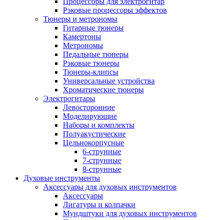
Процессоры для электрогитар
Рэковые процессоры эффектов
Тюнеры и метрономы
Гитарные тюнеры
Камертоны
Метрономы
Педальные тюнеры
Рэковые тюнеры
Тюнеры-клипсы
Универсальные устройства
Хроматические тюнеры
Электрогитары
Левосторонние
Моделирующие
Наборы и комплекты
Полуакустические
Цельнокорпусные
6-струнные
7-струнные
8-струнные
Духовые инструменты
Аксессуары для духовых инструментов
Аксессуары
Лигатуры и колпачки
Мундштуки для духовых инструментов