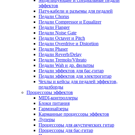
Моделирующие и специальные педали
эффектов
Патч-кабели и разъемы для педалей
Педали Chorus
Педали Compressor и Equalizer
Педали Flanger
Педали Noise Gate
Педали Octaver и Pitch
Педали Overdrive и Distortion
Педали Phaser
Педали Reverb/Delay
Педали Tremolo/Vibrato
Педали Wah и др. фильтры
Педали эффектов для бас-гитар
Педали эффектов для электрогитар
Чехлы и кейсы для педалей эффектов,
педалборды
Процессоры эффектов
MIDI-контроллеры
Блоки питания
Гармонайзеры
Карманные процессоры эффектов
Луперы
Процессоры для акустических гитар
Процессоры для бас-гитар