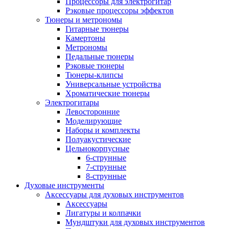
Процессоры для электрогитар
Рэковые процессоры эффектов
Тюнеры и метрономы
Гитарные тюнеры
Камертоны
Метрономы
Педальные тюнеры
Рэковые тюнеры
Тюнеры-клипсы
Универсальные устройства
Хроматические тюнеры
Электрогитары
Левосторонние
Моделирующие
Наборы и комплекты
Полуакустические
Цельнокорпусные
6-струнные
7-струнные
8-струнные
Духовые инструменты
Аксессуары для духовых инструментов
Аксессуары
Лигатуры и колпачки
Мундштуки для духовых инструментов