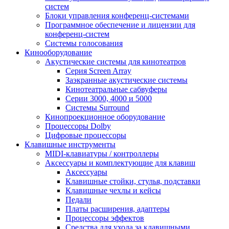
систем
Блоки управления конференц-системами
Программное обеспечение и лицензии для
конференц-систем
Системы голосования
Кинооборудование
Акустические системы для кинотеатров
Cерия Screen Array
Заэкранные акустические системы
Кинотеатральные сабвуферы
Серии 3000, 4000 и 5000
Системы Surround
Кинопроекционное оборудование
Процессоры Dolby
Цифровые процессоры
Клавишные инструменты
MIDI-клавиатуры / контроллеры
Аксессуары и комплектующие для клавиш
Аксессуары
Клавишные стойки, стулья, подставки
Клавишные чехлы и кейсы
Педали
Платы расширения, адаптеры
Процессоры эффектов
Средства для ухода за клавишными