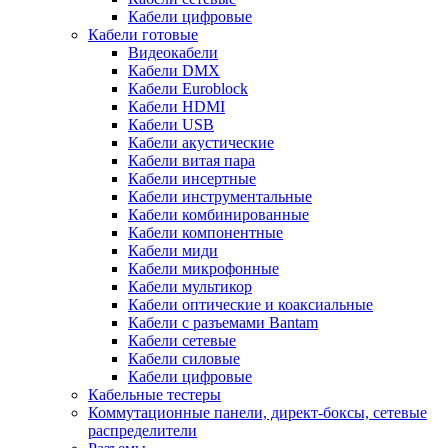
Кабели цифровые
Кабели готовые
Видеокабели
Кабели DMX
Кабели Euroblock
Кабели HDMI
Кабели USB
Кабели акустические
Кабели витая пара
Кабели инсертные
Кабели инструментальные
Кабели комбинированные
Кабели компонентные
Кабели миди
Кабели микрофонные
Кабели мультикор
Кабели оптические и коаксиальные
Кабели с разъемами Bantam
Кабели сетевые
Кабели силовые
Кабели цифровые
Кабельные тестеры
Коммутационные панели, директ-боксы, сетевые
распределители