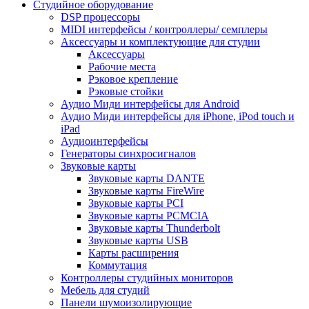
Студийное оборудование
DSP процессоры
MIDI интерфейсы / контроллеры/ семплеры
Аксессуары и комплектующие для студии
Аксессуары
Рабочие места
Рэковое крепление
Рэковые стойки
Аудио Миди интерфейсы для Android
Аудио Миди интерфейсы для iPhone, iPod touch и
iPad
Аудиоинтерфейсы
Генераторы синхросигналов
Звуковые карты
Звуковые карты DANTE
Звуковые карты FireWire
Звуковые карты PCI
Звуковые карты PCMCIA
Звуковые карты Thunderbolt
Звуковые карты USB
Карты расширения
Коммутация
Контроллеры студийных мониторов
Мебель для студий
Панели шумоизолирующие