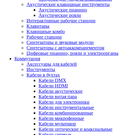
Акустические клавишные инструменты
Акустические пианино
Акустические рояли
Интерактивные рабочие станции
Клавитары
Клавишные комбо
Рабочие станции
Синтезаторы и звуковые модули
Синтезаторы с автоаккомпанементом
Цифровые пианино, рояли и электроорганы
Коммутация
Аксессуары для кабелей
Инструменты
Кабели в бухтах
Кабели DMX
Кабели HDMI
Кабели акустические
Кабели витая пара
Кабели для электроники
Кабели инструментальные
Кабели комбинированные
Кабели микрофонные
Кабели мультикор
Кабели оптические и коаксиальные
Кабели сетевые