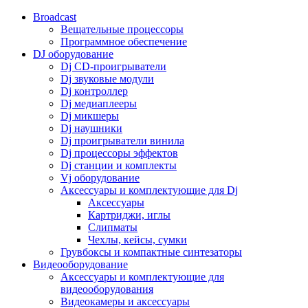
Broadcast
Вещательные процессоры
Программное обеспечение
DJ оборудование
Dj CD-проигрыватели
Dj звуковые модули
Dj контроллер
Dj медиаплееры
Dj микшеры
Dj наушники
Dj проигрыватели винила
Dj процессоры эффектов
Dj станции и комплекты
Vj оборудование
Аксессуары и комплектующие для Dj
Аксессуары
Картриджи, иглы
Слипматы
Чехлы, кейсы, сумки
Грувбоксы и компактные синтезаторы
Видеооборудование
Аксессуары и комплектующие для
видеооборудования
Видеокамеры и аксессуары