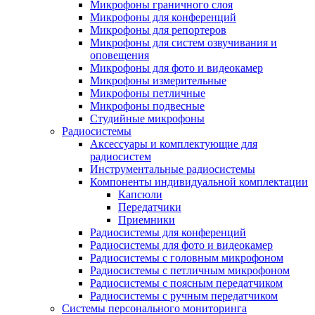
Микрофоны граничного слоя
Микрофоны для конференций
Микрофоны для репортеров
Микрофоны для систем озвучивания и
оповещения
Микрофоны для фото и видеокамер
Микрофоны измерительные
Микрофоны петличные
Микрофоны подвесные
Студийные микрофоны
Радиосистемы
Аксессуары и комплектующие для
радиосистем
Инструментальные радиосистемы
Компоненты индивидуальной комплектации
Капсюли
Передатчики
Приемники
Радиосистемы для конференций
Радиосистемы для фото и видеокамер
Радиосистемы с головным микрофоном
Радиосистемы с петличным микрофоном
Радиосистемы с поясным передатчиком
Радиосистемы с ручным передатчиком
Системы персонального мониторинга