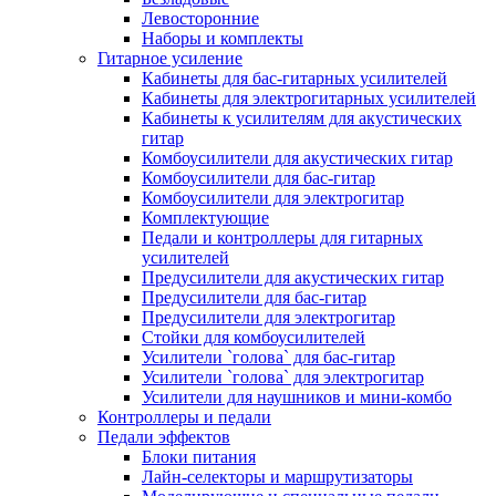
Левосторонние
Наборы и комплекты
Гитарное усиление
Кабинеты для бас-гитарных усилителей
Кабинеты для электрогитарных усилителей
Кабинеты к усилителям для акустических
гитар
Комбоусилители для акустических гитар
Комбоусилители для бас-гитар
Комбоусилители для электрогитар
Комплектующие
Педали и контроллеры для гитарных
усилителей
Предусилители для акустических гитар
Предусилители для бас-гитар
Предусилители для электрогитар
Стойки для комбоусилителей
Усилители `голова` для бас-гитар
Усилители `голова` для электрогитар
Усилители для наушников и мини-комбо
Контроллеры и педали
Педали эффектов
Блоки питания
Лайн-селекторы и маршрутизаторы