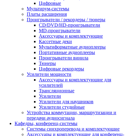
Цифровые
Мультирум-системы
Платы расширения
Проигрыватели / рекордеры / тюнеры
CD/DVD/HD-проигрыватели
MD-проигрыватели
Аксессуары и комплектующие
Кассетные деки
Мультиформатные аудиоплееры
Портативные аудиоплееры
Проигрыватели винила
Тюнеры
Цифровые рекордеры
Усилители мощности
Аксессуары и комплектующие для
усилителей
Трансляционные
Усилители
Усилители для наушников
Усилители студийные
Устройства коммутации, маршрутизации и
передачи аудиосигнала
Кафедры, конференц-системы
Cистемы синхроперевода и комплектующие
Аксессуары и комплектующие для конференц-