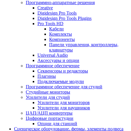
Программно-аппаратные решения
Creative
Digidesign Pro Tools
Digidesign Pro Tools Plugins
Pro Tools HD
Кабели
Комплекты
Компоненты
Панели управления, контроллеры,
клавиатуры
Universal Audio
Аксессуары и опции
Программное обеспечение
Cеквенсоры и редакторы
Плагины
Подключаемые модули
Программное обеспечение для студий
Студийные мониторы
Усилители для студий
Усилители для мониторов
Усилители для наушников
ЦАП/АЦП конвертеры
Цифровые портастудии
Опции для станций
Сценическое оборудование. фермы, элементы подвеса