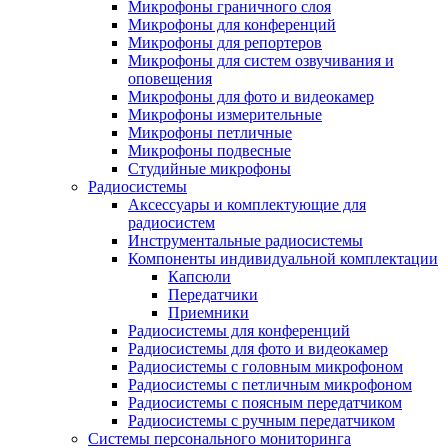
Микрофоны граничного слоя
Микрофоны для конференций
Микрофоны для репортеров
Микрофоны для систем озвучивания и
оповещения
Микрофоны для фото и видеокамер
Микрофоны измерительные
Микрофоны петличные
Микрофоны подвесные
Студийные микрофоны
Радиосистемы
Аксессуары и комплектующие для
радиосистем
Инструментальные радиосистемы
Компоненты индивидуальной комплектации
Капсюли
Передатчики
Приемники
Радиосистемы для конференций
Радиосистемы для фото и видеокамер
Радиосистемы с головным микрофоном
Радиосистемы с петличным микрофоном
Радиосистемы с поясным передатчиком
Радиосистемы с ручным передатчиком
Системы персонального мониторинга