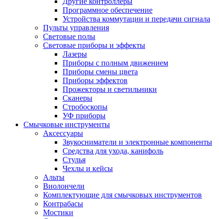
Другие контроллеры
Программное обеспечение
Устройства коммутации и передачи сигнала
Пульты управления
Световые полы
Световые приборы и эффекты
Лазеры
Приборы с полным движением
Приборы смены цвета
Приборы эффектов
Прожекторы и светильники
Сканеры
Стробоскопы
УФ приборы
Смычковые инструменты
Аксессуары
Звукосниматели и электронные компоненты
Средства для ухода, канифоль
Стулья
Чехлы и кейсы
Альты
Виолончели
Комплектующие для смычковых инструментов
Контрабасы
Мостики