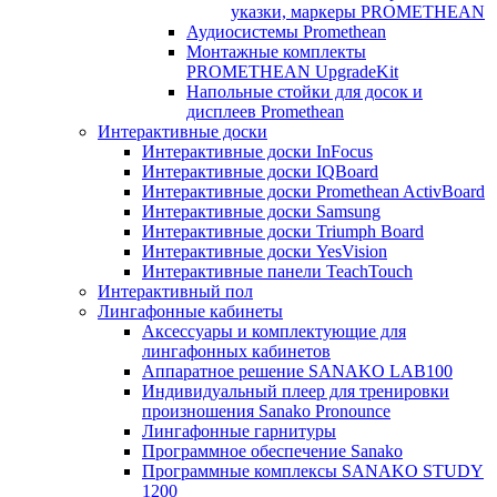
указки, маркеры PROMETHEAN
Аудиосистемы Promethean
Монтажные комплекты
PROMETHEAN UpgradeKit
Напольные стойки для досок и
дисплеев Promethean
Интерактивные доски
Интерактивные доски InFocus
Интерактивные доски IQBoard
Интерактивные доски Promethean ActivBoard
Интерактивные доски Samsung
Интерактивные доски Triumph Board
Интерактивные доски YesVision
Интерактивные панели TeachTouch
Интерактивный пол
Лингафонные кабинеты
Аксессуары и комплектующие для
лингафонных кабинетов
Аппаратное решение SANAKO LAB100
Индивидуальный плеер для тренировки
произношения Sanako Pronounce
Лингафонные гарнитуры
Программное обеспечение Sanako
Программные комплексы SANAKO STUDY
1200