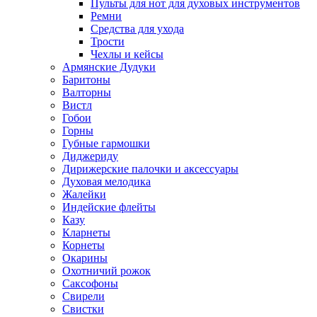
Пульты для нот для духовых инструментов
Ремни
Средства для ухода
Трости
Чехлы и кейсы
Армянские Дудуки
Баритоны
Валторны
Вистл
Гобои
Горны
Губные гармошки
Диджериду
Дирижерские палочки и аксессуары
Духовая мелодика
Жалейки
Индейские флейты
Казу
Кларнеты
Корнеты
Окарины
Охотничий рожок
Саксофоны
Свирели
Свистки