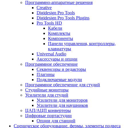
Программно-аппаратные решения
Creative
Digidesign Pro Tools
Digidesign Pro Tools Plugins
Pro Tools HD
Кабели
Комплекты
Компоненты
Панели управления, контроллеры,
клавиатуры
Universal Audio
Аксессуары и опции
Программное обеспечение
Cеквенсоры и редакторы
Плагины
Подключаемые модули
Программное обеспечение для студий
Студийные мониторы
Усилители для студий
Усилители для мониторов
Усилители для наушников
ЦАП/АЦП конвертеры
Цифровые портастудии
Опции для станций
Сценическое оборудование. фермы, элементы подвеса