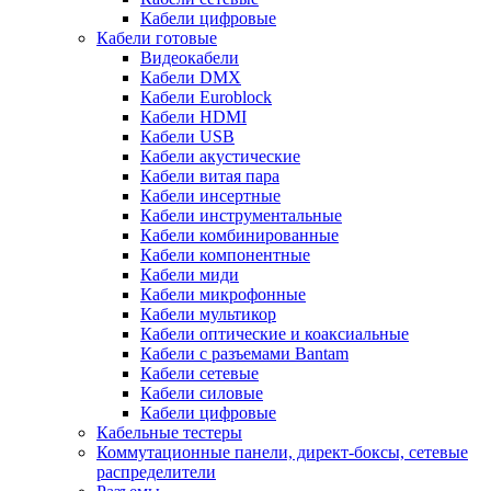
Кабели цифровые
Кабели готовые
Видеокабели
Кабели DMX
Кабели Euroblock
Кабели HDMI
Кабели USB
Кабели акустические
Кабели витая пара
Кабели инсертные
Кабели инструментальные
Кабели комбинированные
Кабели компонентные
Кабели миди
Кабели микрофонные
Кабели мультикор
Кабели оптические и коаксиальные
Кабели с разъемами Bantam
Кабели сетевые
Кабели силовые
Кабели цифровые
Кабельные тестеры
Коммутационные панели, директ-боксы, сетевые
распределители