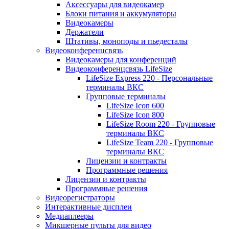
Аксессуары для видеокамер
Блоки питания и аккумуляторы
Видеокамеры
Держатели
Штативы, моноподы и пьедесталы
Видеоконференцсвязь
Видеокамеры для конференций
Видеоконференцсвязь LifeSize
LifeSize Express 220 - Персональные
терминалы ВКС
Групповые терминалы
LifeSize Icon 600
LifeSize Icon 800
LifeSize Room 220 - Групповые
терминалы ВКС
LifeSize Team 220 - Групповые
терминалы ВКС
Лицензии и контракты
Программные решения
Лицензии и контракты
Программные решения
Видеорегистраторы
Интерактивные дисплеи
Медиаплееры
Микшерные пульты для видео