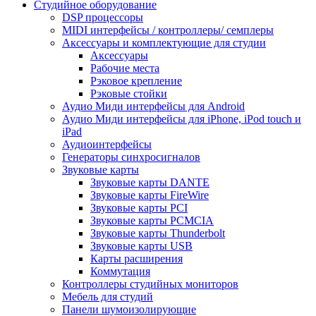
Студийное оборудование
DSP процессоры
MIDI интерфейсы / контроллеры/ семплеры
Аксессуары и комплектующие для студии
Аксессуары
Рабочие места
Рэковое крепление
Рэковые стойки
Аудио Миди интерфейсы для Android
Аудио Миди интерфейсы для iPhone, iPod touch и
iPad
Аудиоинтерфейсы
Генераторы синхросигналов
Звуковые карты
Звуковые карты DANTE
Звуковые карты FireWire
Звуковые карты PCI
Звуковые карты PCMCIA
Звуковые карты Thunderbolt
Звуковые карты USB
Карты расширения
Коммутация
Контроллеры студийных мониторов
Мебель для студий
Панели шумоизолирующие