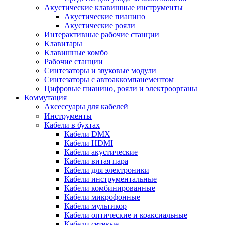
Акустические клавишные инструменты
Акустические пианино
Акустические рояли
Интерактивные рабочие станции
Клавитары
Клавишные комбо
Рабочие станции
Синтезаторы и звуковые модули
Синтезаторы с автоаккомпанементом
Цифровые пианино, рояли и электроорганы
Коммутация
Аксессуары для кабелей
Инструменты
Кабели в бухтах
Кабели DMX
Кабели HDMI
Кабели акустические
Кабели витая пара
Кабели для электроники
Кабели инструментальные
Кабели комбинированные
Кабели микрофонные
Кабели мультикор
Кабели оптические и коаксиальные
Кабели сетевые