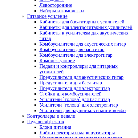
Левосторонние
Наборы и комплекты
Гитарное усиление
Кабинеты для бас-гитарных усилителей
Кабинеты для электрогитарных усилителей
Кабинеты к усилителям для акустических
гитар
Комбоусилители для акустических гитар
Комбоусилители для бас-гитар
Комбоусилители для электрогитар
Комплектующие
Педали и контроллеры для гитарных
усилителей
Предусилители для акустических гитар
Предусилители для бас-гитар
Предусилители для электрогитар
Стойки для комбоусилителей
Усилители `голова` для бас-гитар
Усилители `голова` для электрогитар
Усилители для наушников и мини-комбо
Контроллеры и педали
Педали эффектов
Блоки питания
Лайн-селекторы и маршрутизаторы