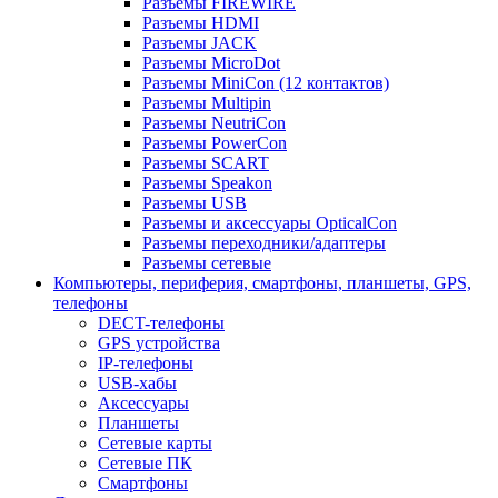
Разъемы FIREWIRE
Разъемы HDMI
Разъемы JACK
Разъемы MicroDot
Разъемы MiniCon (12 контактов)
Разъемы Multipin
Разъемы NeutriCon
Разъемы PowerCon
Разъемы SCART
Разъемы Speakon
Разъемы USB
Разъемы и аксессуары OpticalCon
Разъемы переходники/адаптеры
Разъемы сетевые
Компьютеры, периферия, смартфоны, планшеты, GPS,
телефоны
DECT-телефоны
GPS устройства
IP-телефоны
USB-хабы
Аксессуары
Планшеты
Сетевые карты
Сетевые ПК
Смартфоны