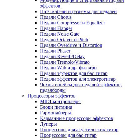
Моделирующие и специальные педали
эффектов
Патч-кабели и разъемы для педалей
Педали Chorus
Педали Compressor и Equalizer
Педали Flanger
Педали Noise Gate
Педали Octaver и Pitch
Педали Overdrive и Distortion
Педали Phaser
Педали Reverb/Delay
Педали Tremolo/Vibrato
Педали Wah и др. фильтры
Педали эффектов для бас-гитар
Педали эффектов для электрогитар
Чехлы и кейсы для педалей эффектов,
педалборды
Процессоры эффектов
MIDI-контроллеры
Блоки питания
Гармонайзеры
Карманные процессоры эффектов
Луперы
Процессоры для акустических гитар
Процессоры для бас-гитар