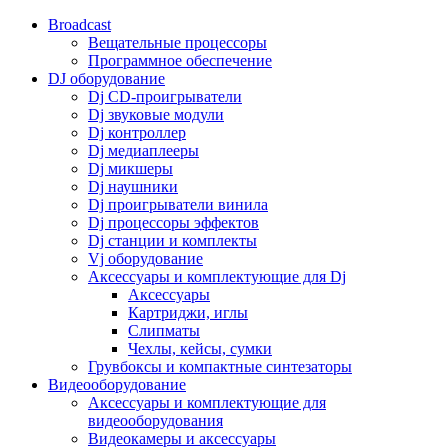
Broadcast
Вещательные процессоры
Программное обеспечение
DJ оборудование
Dj CD-проигрыватели
Dj звуковые модули
Dj контроллер
Dj медиаплееры
Dj микшеры
Dj наушники
Dj проигрыватели винила
Dj процессоры эффектов
Dj станции и комплекты
Vj оборудование
Аксессуары и комплектующие для Dj
Аксессуары
Картриджи, иглы
Слипматы
Чехлы, кейсы, сумки
Грувбоксы и компактные синтезаторы
Видеооборудование
Аксессуары и комплектующие для
видеооборудования
Видеокамеры и аксессуары