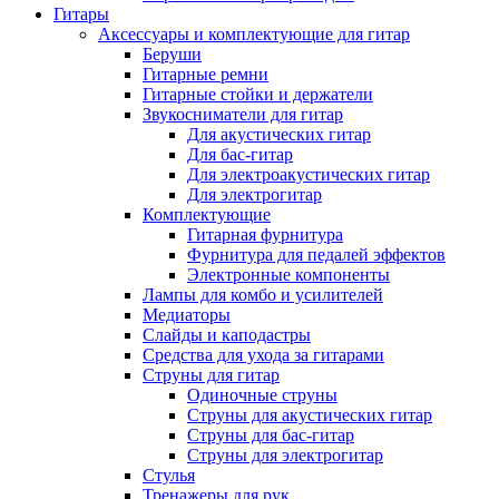
Гитары
Аксессуары и комплектующие для гитар
Беруши
Гитарные ремни
Гитарные стойки и держатели
Звукосниматели для гитар
Для акустических гитар
Для бас-гитар
Для электроакустических гитар
Для электрогитар
Комплектующие
Гитарная фурнитура
Фурнитура для педалей эффектов
Электронные компоненты
Лампы для комбо и усилителей
Медиаторы
Слайды и каподастры
Средства для ухода за гитарами
Струны для гитар
Одиночные струны
Струны для акустических гитар
Струны для бас-гитар
Струны для электрогитар
Стулья
Тренажеры для рук