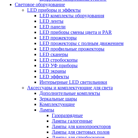
Световое оборудование
LED приборы и эффекты
LED комплекты оборудования
LED ленты
LED панели
LED приборы смены цвета и PAR
LED прожекторы
LED прожекторы с полным движением
LED профильные прожекторы
LED сканеры
LED стробоскопы
LED УФ приборы
LED экраны
LED эффекты
Интерьерные LED светильники
Аксессуары и комплектующие для света
Дополнительные комплекты
Зеркальные шары
Комплектующие
Лампы
Газоразрядные
Лампы галогенные
Лампы для кинопроекторов
Лампы для световых полов
Лампы для стробоскопов