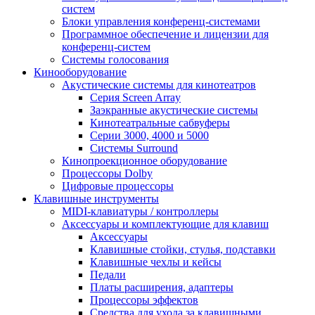
систем
Блоки управления конференц-системами
Программное обеспечение и лицензии для
конференц-систем
Системы голосования
Кинооборудование
Акустические системы для кинотеатров
Cерия Screen Array
Заэкранные акустические системы
Кинотеатральные сабвуферы
Серии 3000, 4000 и 5000
Системы Surround
Кинопроекционное оборудование
Процессоры Dolby
Цифровые процессоры
Клавишные инструменты
MIDI-клавиатуры / контроллеры
Аксессуары и комплектующие для клавиш
Аксессуары
Клавишные стойки, стулья, подставки
Клавишные чехлы и кейсы
Педали
Платы расширения, адаптеры
Процессоры эффектов
Средства для ухода за клавишными