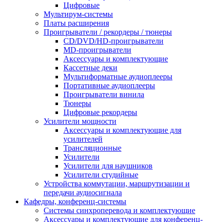
Цифровые
Мультирум-системы
Платы расширения
Проигрыватели / рекордеры / тюнеры
CD/DVD/HD-проигрыватели
MD-проигрыватели
Аксессуары и комплектующие
Кассетные деки
Мультиформатные аудиоплееры
Портативные аудиоплееры
Проигрыватели винила
Тюнеры
Цифровые рекордеры
Усилители мощности
Аксессуары и комплектующие для
усилителей
Трансляционные
Усилители
Усилители для наушников
Усилители студийные
Устройства коммутации, маршрутизации и
передачи аудиосигнала
Кафедры, конференц-системы
Cистемы синхроперевода и комплектующие
Аксессуары и комплектующие для конференц-