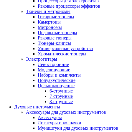
Процессоры для электрогитар
Рэковые процессоры эффектов
Тюнеры и метрономы
Гитарные тюнеры
Камертоны
Метрономы
Педальные тюнеры
Рэковые тюнеры
Тюнеры-клипсы
Универсальные устройства
Хроматические тюнеры
Электрогитары
Левосторонние
Моделирующие
Наборы и комплекты
Полуакустические
Цельнокорпусные
6-струнные
7-струнные
8-струнные
Духовые инструменты
Аксессуары для духовых инструментов
Аксессуары
Лигатуры и колпачки
Мундштуки для духовых инструментов