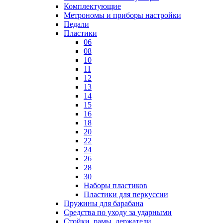
Комплектующие
Метрономы и приборы настройки
Педали
Пластики
06
08
10
11
12
13
14
15
16
18
20
22
24
26
28
30
Наборы пластиков
Пластики для перкуссии
Пружины для барабана
Средства по уходу за ударными
Стойки, рамы, держатели