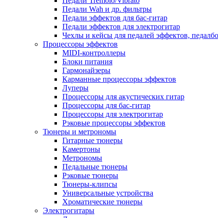
Педали Tremolo/Vibrato
Педали Wah и др. фильтры
Педали эффектов для бас-гитар
Педали эффектов для электрогитар
Чехлы и кейсы для педалей эффектов, педалб
Процессоры эффектов
MIDI-контроллеры
Блоки питания
Гармонайзеры
Карманные процессоры эффектов
Луперы
Процессоры для акустических гитар
Процессоры для бас-гитар
Процессоры для электрогитар
Рэковые процессоры эффектов
Тюнеры и метрономы
Гитарные тюнеры
Камертоны
Метрономы
Педальные тюнеры
Рэковые тюнеры
Тюнеры-клипсы
Универсальные устройства
Хроматические тюнеры
Электрогитары