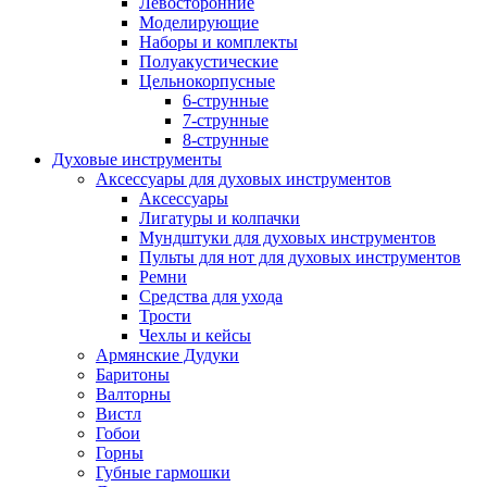
Левосторонние
Моделирующие
Наборы и комплекты
Полуакустические
Цельнокорпусные
6-струнные
7-струнные
8-струнные
Духовые инструменты
Аксессуары для духовых инструментов
Аксессуары
Лигатуры и колпачки
Мундштуки для духовых инструментов
Пульты для нот для духовых инструментов
Ремни
Средства для ухода
Трости
Чехлы и кейсы
Армянские Дудуки
Баритоны
Валторны
Вистл
Гобои
Горны
Губные гармошки