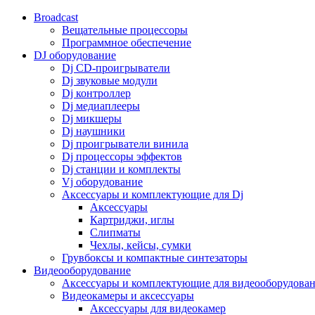
Broadcast
Вещательные процессоры
Программное обеспечение
DJ оборудование
Dj CD-проигрыватели
Dj звуковые модули
Dj контроллер
Dj медиаплееры
Dj микшеры
Dj наушники
Dj проигрыватели винила
Dj процессоры эффектов
Dj станции и комплекты
Vj оборудование
Аксессуары и комплектующие для Dj
Аксессуары
Картриджи, иглы
Слипматы
Чехлы, кейсы, сумки
Грувбоксы и компактные синтезаторы
Видеооборудование
Аксессуары и комплектующие для видеооборудова
Видеокамеры и аксессуары
Аксессуары для видеокамер