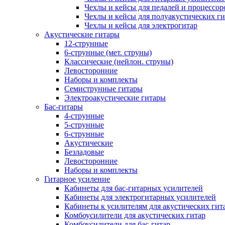
Чехлы и кейсы для педалей и процессор
Чехлы и кейсы для полуакустических ги
Чехлы и кейсы для электрогитар
Акустические гитары
12-струнные
6-струнные (мет. струны)
Классические (нейлон. струны)
Левосторонние
Наборы и комплекты
Семиструнные гитары
Электроакустические гитары
Бас-гитары
4-струнные
5-струнные
6-струнные
Акустические
Безладовые
Левосторонние
Наборы и комплекты
Гитарное усиление
Кабинеты для бас-гитарных усилителей
Кабинеты для электрогитарных усилителей
Кабинеты к усилителям для акустических гит
Комбоусилители для акустических гитар
Комбоусилители для бас-гитар