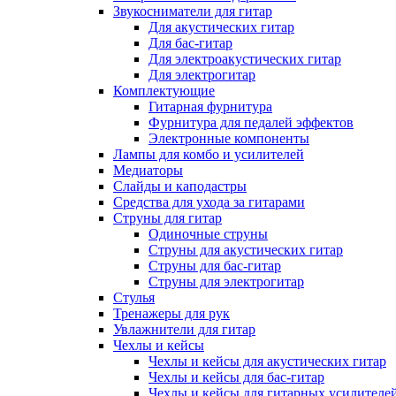
Звукосниматели для гитар
Для акустических гитар
Для бас-гитар
Для электроакустических гитар
Для электрогитар
Комплектующие
Гитарная фурнитура
Фурнитура для педалей эффектов
Электронные компоненты
Лампы для комбо и усилителей
Медиаторы
Слайды и каподастры
Средства для ухода за гитарами
Струны для гитар
Одиночные струны
Струны для акустических гитар
Струны для бас-гитар
Струны для электрогитар
Стулья
Тренажеры для рук
Увлажнители для гитар
Чехлы и кейсы
Чехлы и кейсы для акустических гитар
Чехлы и кейсы для бас-гитар
Чехлы и кейсы для гитарных усилителе