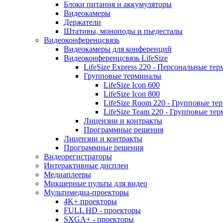
Блоки питания и аккумуляторы
Видеокамеры
Держатели
Штативы, моноподы и пьедесталы
Видеоконференцсвязь
Видеокамеры для конференций
Видеоконференцсвязь LifeSize
LifeSize Express 220 - Персональные т
Групповые терминалы
LifeSize Icon 600
LifeSize Icon 800
LifeSize Room 220 - Групповые т
LifeSize Team 220 - Групповые т
Лицензии и контракты
Программные решения
Лицензии и контракты
Программные решения
Видеорегистраторы
Интерактивные дисплеи
Медиаплееры
Микшерные пульты для видео
Мультимедиа-проекторы
4K+ проекторы
FULL HD - проекторы
SXGA+ - проекторы