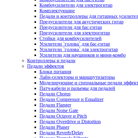
Комбоусилители для электрогитар
Комплектующие
Педали и контроллеры для гитарных усилите
Предусилители для акустических гитар
Предусилители для бас-гитар
Предусилители для электрогитар
Стойки для комбоусилителей
Усилители `голова` для бас-гитар
Усилители `голова` для электрогитар
Усилители для наушников и мини-комбо
Контроллеры и педали
Педали эффектов
Блоки питания
Лайн-селекторы и маршрутизаторы
Моделирующие и специальные педали эффек
Патч-кабели и разъемы для педалей
Педали Chorus
Педали Compressor и Equalizer
Педали Flanger
Педали Noise Gate
Педали Octaver и Pitch
Педали Overdrive и Distortion
Педали Phaser
Педали Reverb/Delay