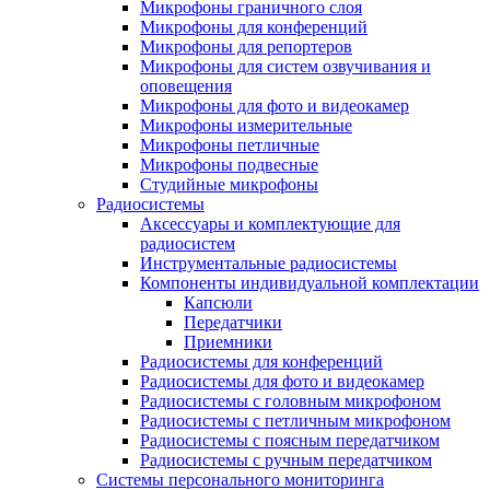
Микрофоны граничного слоя
Микрофоны для конференций
Микрофоны для репортеров
Микрофоны для систем озвучивания и
оповещения
Микрофоны для фото и видеокамер
Микрофоны измерительные
Микрофоны петличные
Микрофоны подвесные
Студийные микрофоны
Радиосистемы
Аксессуары и комплектующие для
радиосистем
Инструментальные радиосистемы
Компоненты индивидуальной комплектации
Капсюли
Передатчики
Приемники
Радиосистемы для конференций
Радиосистемы для фото и видеокамер
Радиосистемы с головным микрофоном
Радиосистемы с петличным микрофоном
Радиосистемы с поясным передатчиком
Радиосистемы с ручным передатчиком
Системы персонального мониторинга