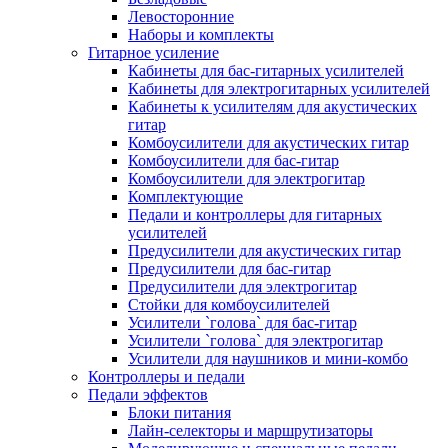
Левосторонние
Наборы и комплекты
Гитарное усиление
Кабинеты для бас-гитарных усилителей
Кабинеты для электрогитарных усилителей
Кабинеты к усилителям для акустических
гитар
Комбоусилители для акустических гитар
Комбоусилители для бас-гитар
Комбоусилители для электрогитар
Комплектующие
Педали и контроллеры для гитарных
усилителей
Предусилители для акустических гитар
Предусилители для бас-гитар
Предусилители для электрогитар
Стойки для комбоусилителей
Усилители `голова` для бас-гитар
Усилители `голова` для электрогитар
Усилители для наушников и мини-комбо
Контроллеры и педали
Педали эффектов
Блоки питания
Лайн-селекторы и маршрутизаторы