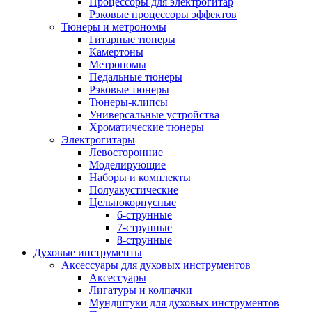
Процессоры для электрогитар
Рэковые процессоры эффектов
Тюнеры и метрономы
Гитарные тюнеры
Камертоны
Метрономы
Педальные тюнеры
Рэковые тюнеры
Тюнеры-клипсы
Универсальные устройства
Хроматические тюнеры
Электрогитары
Левосторонние
Моделирующие
Наборы и комплекты
Полуакустические
Цельнокорпусные
6-струнные
7-струнные
8-струнные
Духовые инструменты
Аксессуары для духовых инструментов
Аксессуары
Лигатуры и колпачки
Мундштуки для духовых инструментов