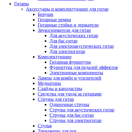
Гитары
Аксессуары и комплектующие для гитар
Беруши
Гитарные ремни
Гитарные стойки и держатели
Звукосниматели для гитар
Для акустических гитар
Для бас-гитар
Для электроакустических гитар
Для электрогитар
Комплектующие
Гитарная фурнитура
Фурнитура для педалей эффектов
Электронные компоненты
Лампы для комбо и усилителей
Медиаторы
Слайды и каподастры
Средства для ухода за гитарами
Струны для гитар
Одиночные струны
Струны для акустических гитар
Струны для бас-гитар
Струны для электрогитар
Стулья
Тренажеры для рук