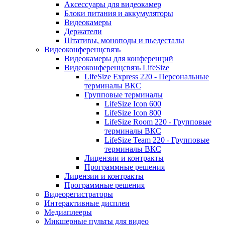
Аксессуары для видеокамер
Блоки питания и аккумуляторы
Видеокамеры
Держатели
Штативы, моноподы и пьедесталы
Видеоконференцсвязь
Видеокамеры для конференций
Видеоконференцсвязь LifeSize
LifeSize Express 220 - Персональные
терминалы ВКС
Групповые терминалы
LifeSize Icon 600
LifeSize Icon 800
LifeSize Room 220 - Групповые
терминалы ВКС
LifeSize Team 220 - Групповые
терминалы ВКС
Лицензии и контракты
Программные решения
Лицензии и контракты
Программные решения
Видеорегистраторы
Интерактивные дисплеи
Медиаплееры
Микшерные пульты для видео