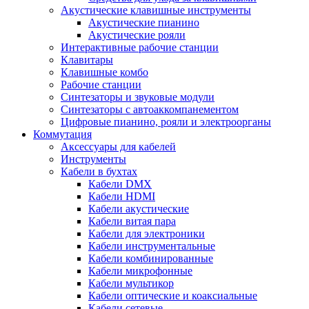
Акустические клавишные инструменты
Акустические пианино
Акустические рояли
Интерактивные рабочие станции
Клавитары
Клавишные комбо
Рабочие станции
Синтезаторы и звуковые модули
Синтезаторы с автоаккомпанементом
Цифровые пианино, рояли и электроорганы
Коммутация
Аксессуары для кабелей
Инструменты
Кабели в бухтах
Кабели DMX
Кабели HDMI
Кабели акустические
Кабели витая пара
Кабели для электроники
Кабели инструментальные
Кабели комбинированные
Кабели микрофонные
Кабели мультикор
Кабели оптические и коаксиальные
Кабели сетевые