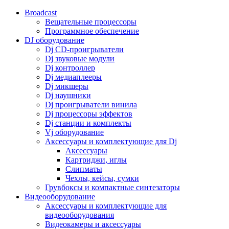
Broadcast
Вещательные процессоры
Программное обеспечение
DJ оборудование
Dj CD-проигрыватели
Dj звуковые модули
Dj контроллер
Dj медиаплееры
Dj микшеры
Dj наушники
Dj проигрыватели винила
Dj процессоры эффектов
Dj станции и комплекты
Vj оборудование
Аксессуары и комплектующие для Dj
Аксессуары
Картриджи, иглы
Слипматы
Чехлы, кейсы, сумки
Грувбоксы и компактные синтезаторы
Видеооборудование
Аксессуары и комплектующие для
видеооборудования
Видеокамеры и аксессуары