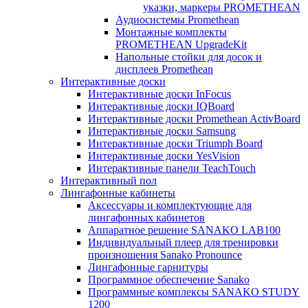
указки, маркеры PROMETHEAN
Аудиосистемы Promethean
Монтажные комплекты
PROMETHEAN UpgradeKit
Напольные стойки для досок и
дисплеев Promethean
Интерактивные доски
Интерактивные доски InFocus
Интерактивные доски IQBoard
Интерактивные доски Promethean ActivBoard
Интерактивные доски Samsung
Интерактивные доски Triumph Board
Интерактивные доски YesVision
Интерактивные панели TeachTouch
Интерактивный пол
Лингафонные кабинеты
Аксессуары и комплектующие для
лингафонных кабинетов
Аппаратное решение SANAKO LAB100
Индивидуальный плеер для тренировки
произношения Sanako Pronounce
Лингафонные гарнитуры
Программное обеспечение Sanako
Программные комплексы SANAKO STUDY
1200