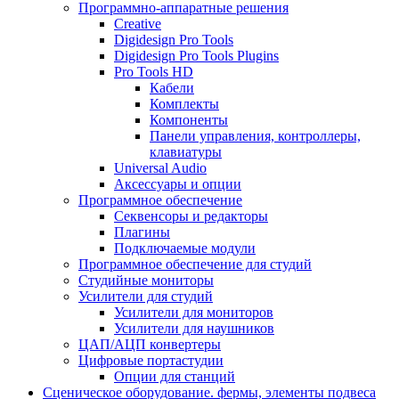
Программно-аппаратные решения
Creative
Digidesign Pro Tools
Digidesign Pro Tools Plugins
Pro Tools HD
Кабели
Комплекты
Компоненты
Панели управления, контроллеры,
клавиатуры
Universal Audio
Аксессуары и опции
Программное обеспечение
Cеквенсоры и редакторы
Плагины
Подключаемые модули
Программное обеспечение для студий
Студийные мониторы
Усилители для студий
Усилители для мониторов
Усилители для наушников
ЦАП/АЦП конвертеры
Цифровые портастудии
Опции для станций
Сценическое оборудование. фермы, элементы подвеса