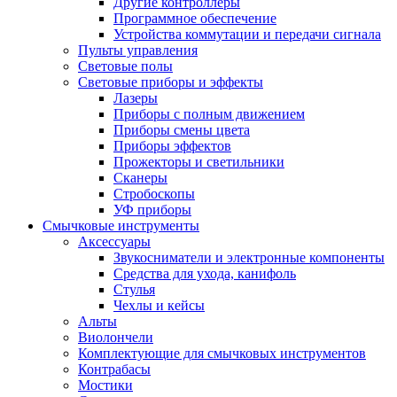
Другие контроллеры
Программное обеспечение
Устройства коммутации и передачи сигнала
Пульты управления
Световые полы
Световые приборы и эффекты
Лазеры
Приборы с полным движением
Приборы смены цвета
Приборы эффектов
Прожекторы и светильники
Сканеры
Стробоскопы
УФ приборы
Смычковые инструменты
Аксессуары
Звукосниматели и электронные компоненты
Средства для ухода, канифоль
Стулья
Чехлы и кейсы
Альты
Виолончели
Комплектующие для смычковых инструментов
Контрабасы
Мостики