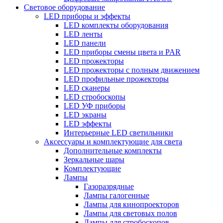
Световое оборудование
LED приборы и эффекты
LED комплекты оборудования
LED ленты
LED панели
LED приборы смены цвета и PAR
LED прожекторы
LED прожекторы с полным движением
LED профильные прожекторы
LED сканеры
LED стробоскопы
LED УФ приборы
LED экраны
LED эффекты
Интерьерные LED светильники
Аксессуары и комплектующие для света
Дополнительные комплекты
Зеркальные шары
Комплектующие
Лампы
Газоразрядные
Лампы галогенные
Лампы для кинопроекторов
Лампы для световых полов
Лампы для стробоскопов