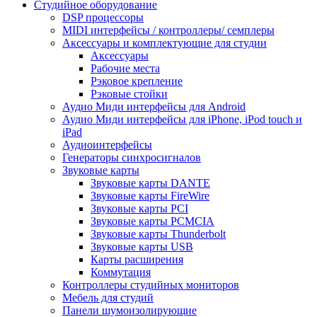
Студийное оборудование
DSP процессоры
MIDI интерфейсы / контроллеры/ семплеры
Аксессуары и комплектующие для студии
Аксессуары
Рабочие места
Рэковое крепление
Рэковые стойки
Аудио Миди интерфейсы для Android
Аудио Миди интерфейсы для iPhone, iPod touch и
iPad
Аудиоинтерфейсы
Генераторы синхросигналов
Звуковые карты
Звуковые карты DANTE
Звуковые карты FireWire
Звуковые карты PCI
Звуковые карты PCMCIA
Звуковые карты Thunderbolt
Звуковые карты USB
Карты расширения
Коммутация
Контроллеры студийных мониторов
Мебель для студий
Панели шумоизолирующие