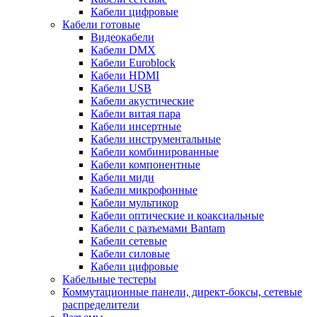
Кабели цифровые
Кабели готовые
Видеокабели
Кабели DMX
Кабели Euroblock
Кабели HDMI
Кабели USB
Кабели акустические
Кабели витая пара
Кабели инсертные
Кабели инструментальные
Кабели комбинированные
Кабели компонентные
Кабели миди
Кабели микрофонные
Кабели мультикор
Кабели оптические и коаксиальные
Кабели с разъемами Bantam
Кабели сетевые
Кабели силовые
Кабели цифровые
Кабельные тестеры
Коммутационные панели, директ-боксы, сетевые
распределители