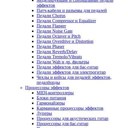
Моделирующие и специальные педали
эффектов
Патч-кабели и разъемы для педалей
Педали Chorus
Педали Compressor и Equalizer
Педали Flanger
Педали Noise Gate
Педали Octaver и Pitch
Педали Overdrive и Distortion
Педали Phaser
Педали Reverb/Delay
Педали Tremolo/Vibrato
Педали Wah и др. фильтры
Педали эффектов для бас-гитар
Педали эффектов для электрогитар
Чехлы и кейсы для педалей эффектов,
педалборды
Процессоры эффектов
MIDI-контроллеры
Блоки питания
Гармонайзеры
Карманные процессоры эффектов
Луперы
Процессоры для акустических гитар
Процессоры для бас-гитар