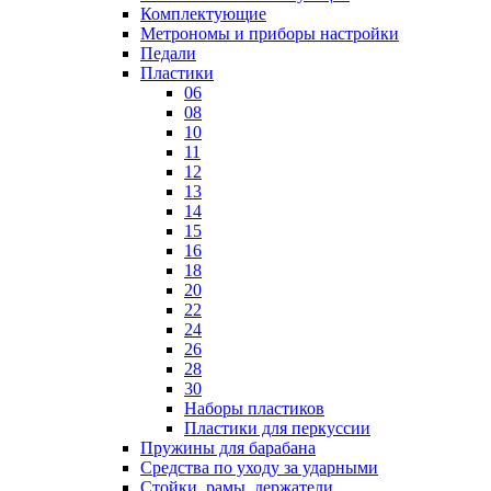
Комплектующие
Метрономы и приборы настройки
Педали
Пластики
06
08
10
11
12
13
14
15
16
18
20
22
24
26
28
30
Наборы пластиков
Пластики для перкуссии
Пружины для барабана
Средства по уходу за ударными
Стойки, рамы, держатели