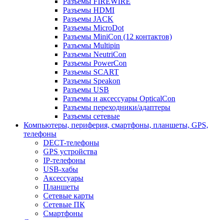
Разъемы FIREWIRE
Разъемы HDMI
Разъемы JACK
Разъемы MicroDot
Разъемы MiniCon (12 контактов)
Разъемы Multipin
Разъемы NeutriCon
Разъемы PowerCon
Разъемы SCART
Разъемы Speakon
Разъемы USB
Разъемы и аксессуары OpticalCon
Разъемы переходники/адаптеры
Разъемы сетевые
Компьютеры, периферия, смартфоны, планшеты, GPS,
телефоны
DECT-телефоны
GPS устройства
IP-телефоны
USB-хабы
Аксессуары
Планшеты
Сетевые карты
Сетевые ПК
Смартфоны