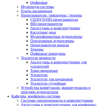
Цифровые
Мультирум-системы
Платы расширения
Проигрыватели / рекордеры / тюнеры
CD/DVD/HD-проигрыватели
MD-проигрыватели
Аксессуары и комплектующие
Кассетные деки
Мультиформатные аудиоплееры
Портативные аудиоплееры
Проигрыватели винила
Тюнеры
Цифровые рекордеры
Усилители мощности
Аксессуары и комплектующие для
усилителей
Трансляционные
Усилители
Усилители для наушников
Усилители студийные
Устройства коммутации, маршрутизации и
передачи аудиосигнала
Кафедры, конференц-системы
Cистемы синхроперевода и комплектующие
Аксессуары и комплектующие для конференц-