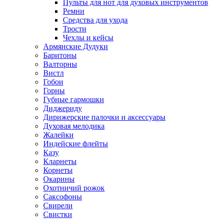
Пульты для нот для духовых инструментов
Ремни
Средства для ухода
Трости
Чехлы и кейсы
Армянские Дудуки
Баритоны
Валторны
Вистл
Гобои
Горны
Губные гармошки
Диджериду
Дирижерские палочки и аксессуары
Духовая мелодика
Жалейки
Индейские флейты
Казу
Кларнеты
Корнеты
Окарины
Охотничий рожок
Саксофоны
Свирели
Свистки