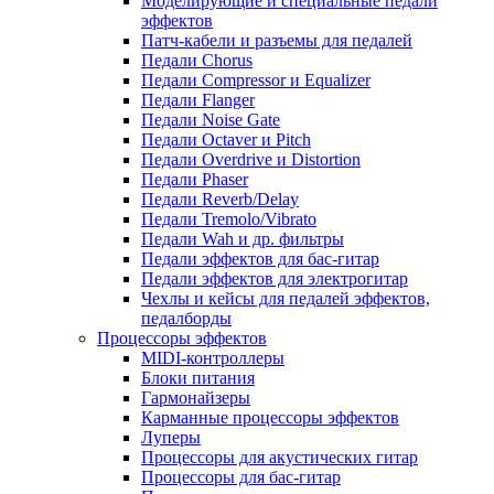
Моделирующие и специальные педали
эффектов
Патч-кабели и разъемы для педалей
Педали Chorus
Педали Compressor и Equalizer
Педали Flanger
Педали Noise Gate
Педали Octaver и Pitch
Педали Overdrive и Distortion
Педали Phaser
Педали Reverb/Delay
Педали Tremolo/Vibrato
Педали Wah и др. фильтры
Педали эффектов для бас-гитар
Педали эффектов для электрогитар
Чехлы и кейсы для педалей эффектов,
педалборды
Процессоры эффектов
MIDI-контроллеры
Блоки питания
Гармонайзеры
Карманные процессоры эффектов
Луперы
Процессоры для акустических гитар
Процессоры для бас-гитар