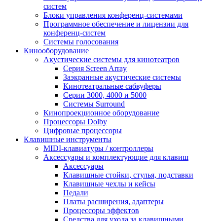
систем
Блоки управления конференц-системами
Программное обеспечение и лицензии для
конференц-систем
Системы голосования
Кинооборудование
Акустические системы для кинотеатров
Cерия Screen Array
Заэкранные акустические системы
Кинотеатральные сабвуферы
Серии 3000, 4000 и 5000
Системы Surround
Кинопроекционное оборудование
Процессоры Dolby
Цифровые процессоры
Клавишные инструменты
MIDI-клавиатуры / контроллеры
Аксессуары и комплектующие для клавиш
Аксессуары
Клавишные стойки, стулья, подставки
Клавишные чехлы и кейсы
Педали
Платы расширения, адаптеры
Процессоры эффектов
Средства для ухода за клавишными