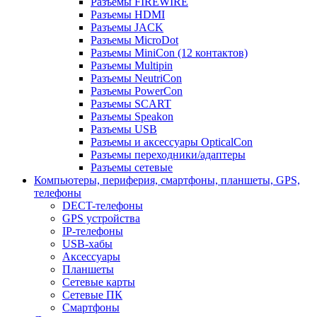
Разъемы FIREWIRE
Разъемы HDMI
Разъемы JACK
Разъемы MicroDot
Разъемы MiniCon (12 контактов)
Разъемы Multipin
Разъемы NeutriCon
Разъемы PowerCon
Разъемы SCART
Разъемы Speakon
Разъемы USB
Разъемы и аксессуары OpticalCon
Разъемы переходники/адаптеры
Разъемы сетевые
Компьютеры, периферия, смартфоны, планшеты, GPS,
телефоны
DECT-телефоны
GPS устройства
IP-телефоны
USB-хабы
Аксессуары
Планшеты
Сетевые карты
Сетевые ПК
Смартфоны