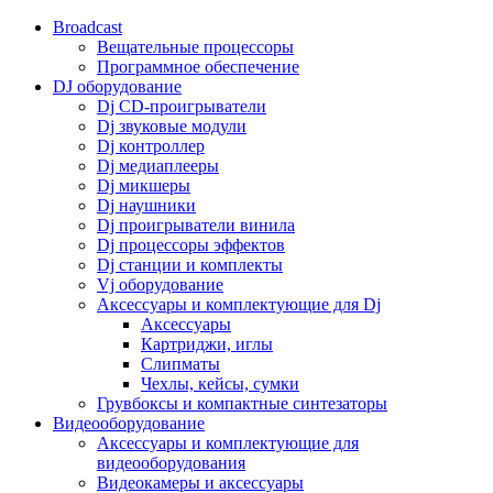
Broadcast
Вещательные процессоры
Программное обеспечение
DJ оборудование
Dj CD-проигрыватели
Dj звуковые модули
Dj контроллер
Dj медиаплееры
Dj микшеры
Dj наушники
Dj проигрыватели винила
Dj процессоры эффектов
Dj станции и комплекты
Vj оборудование
Аксессуары и комплектующие для Dj
Аксессуары
Картриджи, иглы
Слипматы
Чехлы, кейсы, сумки
Грувбоксы и компактные синтезаторы
Видеооборудование
Аксессуары и комплектующие для
видеооборудования
Видеокамеры и аксессуары