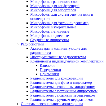
Микрофоны граничного слоя
Микрофоны для конференций
Микрофоны для репортеров
Микрофоны для систем озвучивания и
оповещения
Микрофоны для фото и видеокамер
Микрофоны измерительные
Микрофоны петличные
Микрофоны подвесные
Студийные микрофоны
Радиосистемы
Аксессуары и комплектующие для
радиосистем
Инструментальные радиосистемы
Компоненты индивидуальной комплектации
Капсюли
Передатчики
Приемники
Радиосистемы для конференций
Радиосистемы для фото и видеокамер
Радиосистемы с головным микрофоном
Радиосистемы с петличным микрофоном
Радиосистемы с поясным передатчиком
Радиосистемы с ручным передатчиком
Системы персонального мониторинга