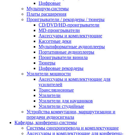
Цифровые
Мультирум-системы
Платы расширения
Проигрыватели / рекордеры / тюнеры
CD/DVD/HD-проигрыватели
MD-проигрыватели
Аксессуары и комплектующие
Кассетные деки
Мультиформатные аудиоплееры
Портативные аудиоплееры
Проигрыватели винила
Тюнеры
Цифровые рекордеры
Усилители мощности
Аксессуары и комплектующие для
усилителей
Трансляционные
Усилители
Усилители для наушников
Усилители студийные
Устройства коммутации, маршрутизации и
передачи аудиосигнала
Кафедры, конференц-системы
Cистемы синхроперевода и комплектующие
Аксессуары и комплектующие для конференц-