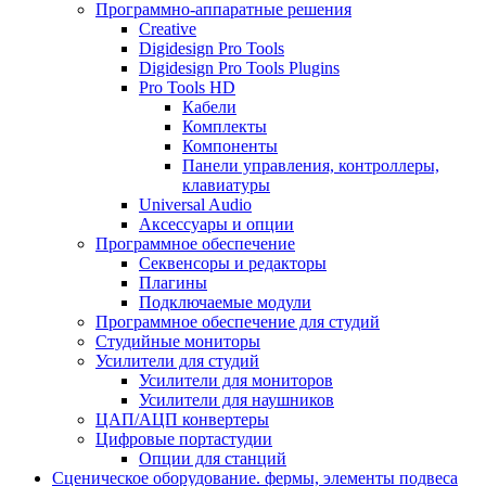
Программно-аппаратные решения
Creative
Digidesign Pro Tools
Digidesign Pro Tools Plugins
Pro Tools HD
Кабели
Комплекты
Компоненты
Панели управления, контроллеры,
клавиатуры
Universal Audio
Аксессуары и опции
Программное обеспечение
Cеквенсоры и редакторы
Плагины
Подключаемые модули
Программное обеспечение для студий
Студийные мониторы
Усилители для студий
Усилители для мониторов
Усилители для наушников
ЦАП/АЦП конвертеры
Цифровые портастудии
Опции для станций
Сценическое оборудование. фермы, элементы подвеса