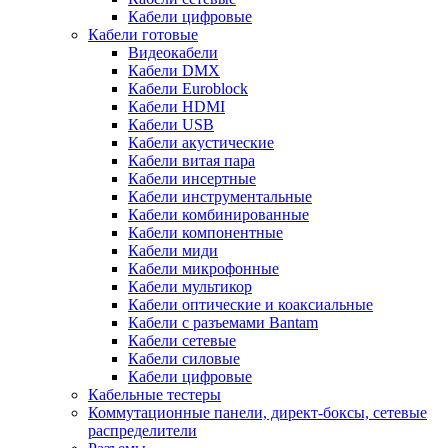
Кабели цифровые
Кабели готовые
Видеокабели
Кабели DMX
Кабели Euroblock
Кабели HDMI
Кабели USB
Кабели акустические
Кабели витая пара
Кабели инсертные
Кабели инструментальные
Кабели комбинированные
Кабели компонентные
Кабели миди
Кабели микрофонные
Кабели мультикор
Кабели оптические и коаксиальные
Кабели с разъемами Bantam
Кабели сетевые
Кабели силовые
Кабели цифровые
Кабельные тестеры
Коммутационные панели, директ-боксы, сетевые
распределители