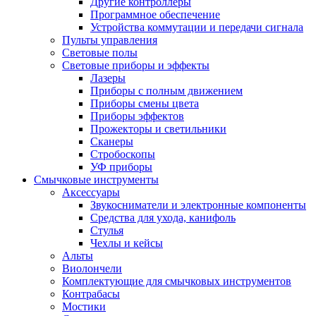
Другие контроллеры
Программное обеспечение
Устройства коммутации и передачи сигнала
Пульты управления
Световые полы
Световые приборы и эффекты
Лазеры
Приборы с полным движением
Приборы смены цвета
Приборы эффектов
Прожекторы и светильники
Сканеры
Стробоскопы
УФ приборы
Смычковые инструменты
Аксессуары
Звукосниматели и электронные компоненты
Средства для ухода, канифоль
Стулья
Чехлы и кейсы
Альты
Виолончели
Комплектующие для смычковых инструментов
Контрабасы
Мостики