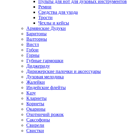
Пульты для нот для духовых инструментов
Ремни
Средства для ухода
Трости
Чехлы и кейсы
Армянские Дудуки
Баритоны
Валторны
Вистл
Гобои
Горны
Губные гармошки
Диджериду
Дирижерские палочки и аксессуары
Духовая мелодика
Жалейки
Индейские флейты
Казу
Кларнеты
Корнеты
Окарины
Охотничий рожок
Саксофоны
Свирели
Свистки