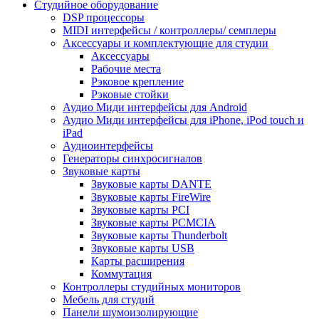
Студийное оборудование
DSP процессоры
MIDI интерфейсы / контроллеры/ семплеры
Аксессуары и комплектующие для студии
Аксессуары
Рабочие места
Рэковое крепление
Рэковые стойки
Аудио Миди интерфейсы для Android
Аудио Миди интерфейсы для iPhone, iPod touch и
iPad
Аудиоинтерфейсы
Генераторы синхросигналов
Звуковые карты
Звуковые карты DANTE
Звуковые карты FireWire
Звуковые карты PCI
Звуковые карты PCMCIA
Звуковые карты Thunderbolt
Звуковые карты USB
Карты расширения
Коммутация
Контроллеры студийных мониторов
Мебель для студий
Панели шумоизолирующие