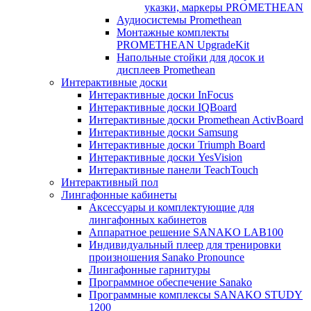
указки, маркеры PROMETHEAN
Аудиосистемы Promethean
Монтажные комплекты
PROMETHEAN UpgradeKit
Напольные стойки для досок и
дисплеев Promethean
Интерактивные доски
Интерактивные доски InFocus
Интерактивные доски IQBoard
Интерактивные доски Promethean ActivBoard
Интерактивные доски Samsung
Интерактивные доски Triumph Board
Интерактивные доски YesVision
Интерактивные панели TeachTouch
Интерактивный пол
Лингафонные кабинеты
Аксессуары и комплектующие для
лингафонных кабинетов
Аппаратное решение SANAKO LAB100
Индивидуальный плеер для тренировки
произношения Sanako Pronounce
Лингафонные гарнитуры
Программное обеспечение Sanako
Программные комплексы SANAKO STUDY
1200