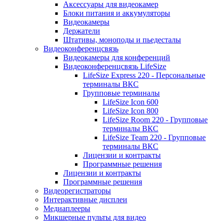
Аксессуары для видеокамер
Блоки питания и аккумуляторы
Видеокамеры
Держатели
Штативы, моноподы и пьедесталы
Видеоконференцсвязь
Видеокамеры для конференций
Видеоконференцсвязь LifeSize
LifeSize Express 220 - Персональные
терминалы ВКС
Групповые терминалы
LifeSize Icon 600
LifeSize Icon 800
LifeSize Room 220 - Групповые
терминалы ВКС
LifeSize Team 220 - Групповые
терминалы ВКС
Лицензии и контракты
Программные решения
Лицензии и контракты
Программные решения
Видеорегистраторы
Интерактивные дисплеи
Медиаплееры
Микшерные пульты для видео