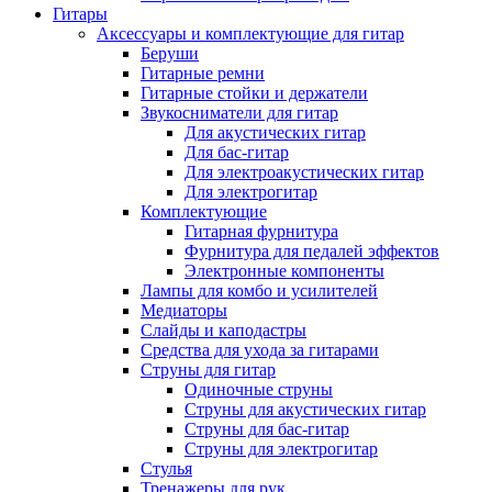
Гитары
Аксессуары и комплектующие для гитар
Беруши
Гитарные ремни
Гитарные стойки и держатели
Звукосниматели для гитар
Для акустических гитар
Для бас-гитар
Для электроакустических гитар
Для электрогитар
Комплектующие
Гитарная фурнитура
Фурнитура для педалей эффектов
Электронные компоненты
Лампы для комбо и усилителей
Медиаторы
Слайды и каподастры
Средства для ухода за гитарами
Струны для гитар
Одиночные струны
Струны для акустических гитар
Струны для бас-гитар
Струны для электрогитар
Стулья
Тренажеры для рук