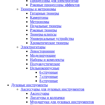
Процессоры для электрогитар
Рэковые процессоры эффектов
Тюнеры и метрономы
Гитарные тюнеры
Камертоны
Метрономы
Педальные тюнеры
Рэковые тюнеры
Тюнеры-клипсы
Универсальные устройства
Хроматические тюнеры
Электрогитары
Левосторонние
Моделирующие
Наборы и комплекты
Полуакустические
Цельнокорпусные
6-струнные
7-струнные
8-струнные
Духовые инструменты
Аксессуары для духовых инструментов
Аксессуары
Лигатуры и колпачки
Мундштуки для духовых инструментов