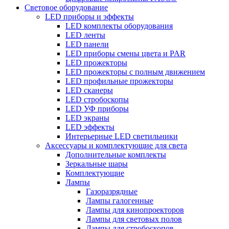
Световое оборудование
LED приборы и эффекты
LED комплекты оборудования
LED ленты
LED панели
LED приборы смены цвета и PAR
LED прожекторы
LED прожекторы с полным движением
LED профильные прожекторы
LED сканеры
LED стробоскопы
LED УФ приборы
LED экраны
LED эффекты
Интерьерные LED светильники
Аксессуары и комплектующие для света
Дополнительные комплекты
Зеркальные шары
Комплектующие
Лампы
Газоразрядные
Лампы галогенные
Лампы для кинопроекторов
Лампы для световых полов
Лампы для стробоскопов