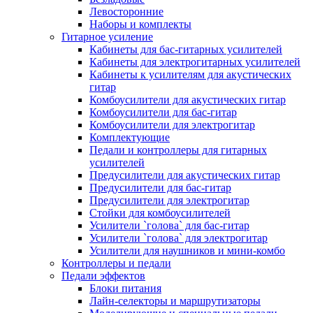
Левосторонние
Наборы и комплекты
Гитарное усиление
Кабинеты для бас-гитарных усилителей
Кабинеты для электрогитарных усилителей
Кабинеты к усилителям для акустических
гитар
Комбоусилители для акустических гитар
Комбоусилители для бас-гитар
Комбоусилители для электрогитар
Комплектующие
Педали и контроллеры для гитарных
усилителей
Предусилители для акустических гитар
Предусилители для бас-гитар
Предусилители для электрогитар
Стойки для комбоусилителей
Усилители `голова` для бас-гитар
Усилители `голова` для электрогитар
Усилители для наушников и мини-комбо
Контроллеры и педали
Педали эффектов
Блоки питания
Лайн-селекторы и маршрутизаторы