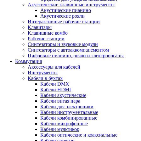
Акустические клавишные инструменты
Акустические пианино
Акустические рояли
Интерактивные рабочие станции
Клавитары
Клавишные комбо
Рабочие станции
Синтезаторы и звуковые модули
Синтезаторы с автоаккомпанементом
Цифровые пианино, рояли и электроорганы
Коммутация
Аксессуары для кабелей
Инструменты
Кабели в бухтах
Кабели DMX
Кабели HDMI
Кабели акустические
Кабели витая пара
Кабели для электроники
Кабели инструментальные
Кабели комбинированные
Кабели микрофонные
Кабели мультикор
Кабели оптические и коаксиальные
Кабели сетевые