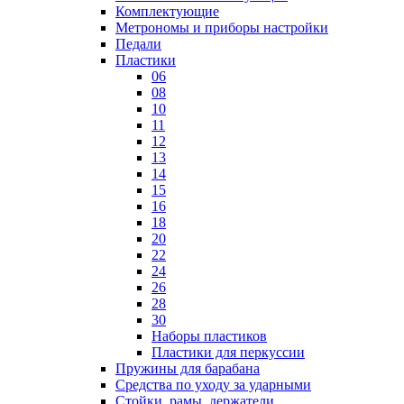
Комплектующие
Метрономы и приборы настройки
Педали
Пластики
06
08
10
11
12
13
14
15
16
18
20
22
24
26
28
30
Наборы пластиков
Пластики для перкуссии
Пружины для барабана
Средства по уходу за ударными
Стойки, рамы, держатели