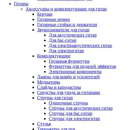
Гитары
Аксессуары и комплектующие для гитар
Беруши
Гитарные ремни
Гитарные стойки и держатели
Звукосниматели для гитар
Для акустических гитар
Для бас-гитар
Для электроакустических гитар
Для электрогитар
Комплектующие
Гитарная фурнитура
Фурнитура для педалей эффектов
Электронные компоненты
Лампы для комбо и усилителей
Медиаторы
Слайды и каподастры
Средства для ухода за гитарами
Струны для гитар
Одиночные струны
Струны для акустических гитар
Струны для бас-гитар
Струны для электрогитар
Стулья
Тренажеры для рук