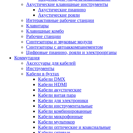
Акустические клавишные инструменты
Акустические пианино
Акустические рояли
Интерактивные рабочие станции
Клавитары
Клавишные комбо
Рабочие станции
Синтезаторы и звуковые модули
Синтезаторы с автоаккомпанементом
Цифровые пианино, рояли и электроорганы
Коммутация
Аксессуары для кабелей
Инструменты
Кабели в бухтах
Кабели DMX
Кабели HDMI
Кабели акустические
Кабели витая пара
Кабели для электроники
Кабели инструментальные
Кабели комбинированные
Кабели микрофонные
Кабели мультикор
Кабели оптические и коаксиальные
Кабели сетевые