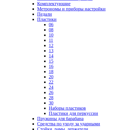
Комплектующие
Метрономы и приборы настройки
Педали
Пластики
06
08
10
11
12
13
14
15
16
18
20
22
24
26
28
30
Наборы пластиков
Пластики для перкуссии
Пружины для барабана
Средства по уходу за ударными
Стойки, рамы, держатели