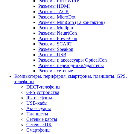
Разъемы FIREWIRE
Разъемы HDMI
Разъемы JACK
Разъемы MicroDot
Разъемы MiniCon (12 контактов)
Разъемы Multipin
Разъемы NeutriCon
Разъемы PowerCon
Разъемы SCART
Разъемы Speakon
Разъемы USB
Разъемы и аксессуары OpticalCon
Разъемы переходники/адаптеры
Разъемы сетевые
Компьютеры, периферия, смартфоны, планшеты, GPS,
телефоны
DECT-телефоны
GPS устройства
IP-телефоны
USB-хабы
Аксессуары
Планшеты
Сетевые карты
Сетевые ПК
Смартфоны