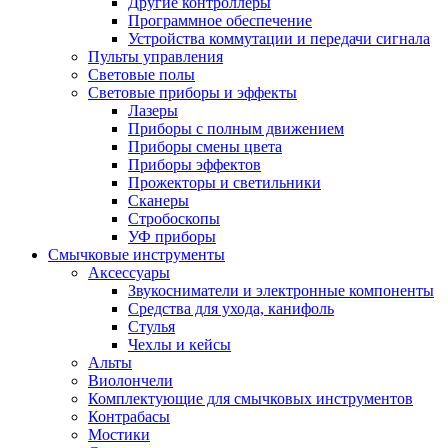
Другие контроллеры
Программное обеспечение
Устройства коммутации и передачи сигнала
Пульты управления
Световые полы
Световые приборы и эффекты
Лазеры
Приборы с полным движением
Приборы смены цвета
Приборы эффектов
Прожекторы и светильники
Сканеры
Стробоскопы
УФ приборы
Смычковые инструменты
Аксессуары
Звукосниматели и электронные компоненты
Средства для ухода, канифоль
Стулья
Чехлы и кейсы
Альты
Виолончели
Комплектующие для смычковых инструментов
Контрабасы
Мостики