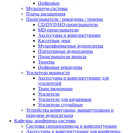
Цифровые
Мультирум-системы
Платы расширения
Проигрыватели / рекордеры / тюнеры
CD/DVD/HD-проигрыватели
MD-проигрыватели
Аксессуары и комплектующие
Кассетные деки
Мультиформатные аудиоплееры
Портативные аудиоплееры
Проигрыватели винила
Тюнеры
Цифровые рекордеры
Усилители мощности
Аксессуары и комплектующие для
усилителей
Трансляционные
Усилители
Усилители для наушников
Усилители студийные
Устройства коммутации, маршрутизации и
передачи аудиосигнала
Кафедры, конференц-системы
Cистемы синхроперевода и комплектующие
Аксессуары и комплектующие для конференц-