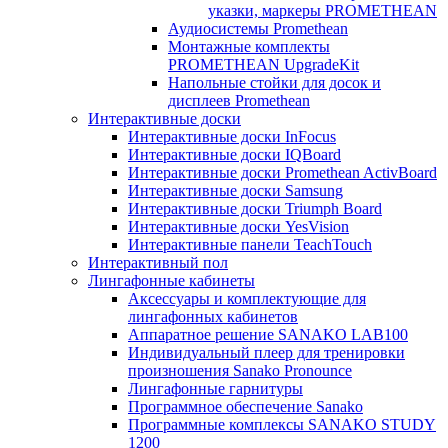
указки, маркеры PROMETHEAN
Аудиосистемы Promethean
Монтажные комплекты
PROMETHEAN UpgradeKit
Напольные стойки для досок и
дисплеев Promethean
Интерактивные доски
Интерактивные доски InFocus
Интерактивные доски IQBoard
Интерактивные доски Promethean ActivBoard
Интерактивные доски Samsung
Интерактивные доски Triumph Board
Интерактивные доски YesVision
Интерактивные панели TeachTouch
Интерактивный пол
Лингафонные кабинеты
Аксессуары и комплектующие для
лингафонных кабинетов
Аппаратное решение SANAKO LAB100
Индивидуальный плеер для тренировки
произношения Sanako Pronounce
Лингафонные гарнитуры
Программное обеспечение Sanako
Программные комплексы SANAKO STUDY
1200