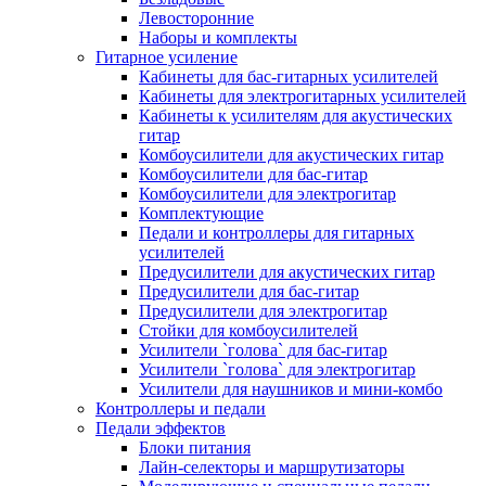
Левосторонние
Наборы и комплекты
Гитарное усиление
Кабинеты для бас-гитарных усилителей
Кабинеты для электрогитарных усилителей
Кабинеты к усилителям для акустических
гитар
Комбоусилители для акустических гитар
Комбоусилители для бас-гитар
Комбоусилители для электрогитар
Комплектующие
Педали и контроллеры для гитарных
усилителей
Предусилители для акустических гитар
Предусилители для бас-гитар
Предусилители для электрогитар
Стойки для комбоусилителей
Усилители `голова` для бас-гитар
Усилители `голова` для электрогитар
Усилители для наушников и мини-комбо
Контроллеры и педали
Педали эффектов
Блоки питания
Лайн-селекторы и маршрутизаторы