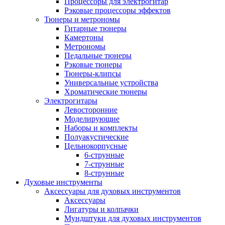
Процессоры для электрогитар
Рэковые процессоры эффектов
Тюнеры и метрономы
Гитарные тюнеры
Камертоны
Метрономы
Педальные тюнеры
Рэковые тюнеры
Тюнеры-клипсы
Универсальные устройства
Хроматические тюнеры
Электрогитары
Левосторонние
Моделирующие
Наборы и комплекты
Полуакустические
Цельнокорпусные
6-струнные
7-струнные
8-струнные
Духовые инструменты
Аксессуары для духовых инструментов
Аксессуары
Лигатуры и колпачки
Мундштуки для духовых инструментов