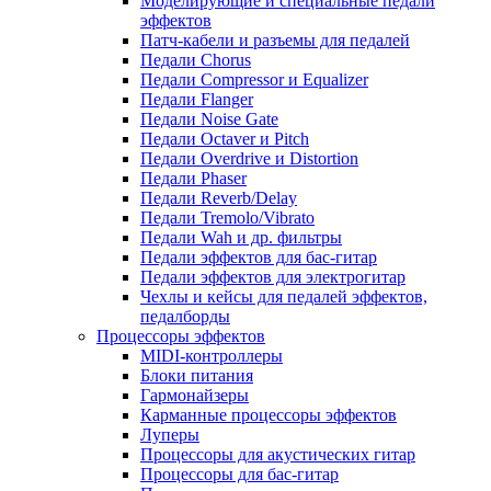
Моделирующие и специальные педали
эффектов
Патч-кабели и разъемы для педалей
Педали Chorus
Педали Compressor и Equalizer
Педали Flanger
Педали Noise Gate
Педали Octaver и Pitch
Педали Overdrive и Distortion
Педали Phaser
Педали Reverb/Delay
Педали Tremolo/Vibrato
Педали Wah и др. фильтры
Педали эффектов для бас-гитар
Педали эффектов для электрогитар
Чехлы и кейсы для педалей эффектов,
педалборды
Процессоры эффектов
MIDI-контроллеры
Блоки питания
Гармонайзеры
Карманные процессоры эффектов
Луперы
Процессоры для акустических гитар
Процессоры для бас-гитар