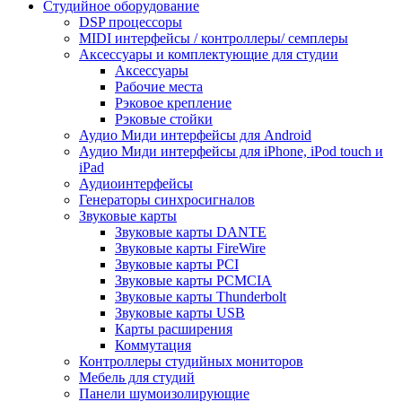
Студийное оборудование
DSP процессоры
MIDI интерфейсы / контроллеры/ семплеры
Аксессуары и комплектующие для студии
Аксессуары
Рабочие места
Рэковое крепление
Рэковые стойки
Аудио Миди интерфейсы для Android
Аудио Миди интерфейсы для iPhone, iPod touch и
iPad
Аудиоинтерфейсы
Генераторы синхросигналов
Звуковые карты
Звуковые карты DANTE
Звуковые карты FireWire
Звуковые карты PCI
Звуковые карты PCMCIA
Звуковые карты Thunderbolt
Звуковые карты USB
Карты расширения
Коммутация
Контроллеры студийных мониторов
Мебель для студий
Панели шумоизолирующие