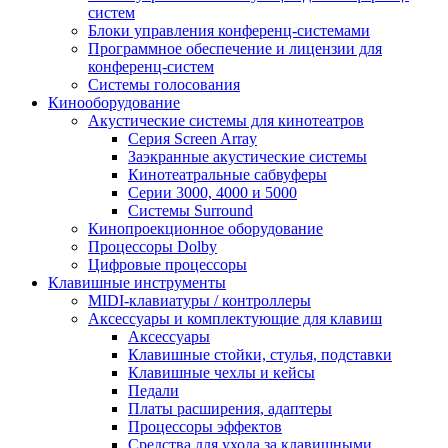
систем
Блоки управления конференц-системами
Программное обеспечение и лицензии для
конференц-систем
Системы голосования
Кинооборудование
Акустические системы для кинотеатров
Cерия Screen Array
Заэкранные акустические системы
Кинотеатральные сабвуферы
Серии 3000, 4000 и 5000
Системы Surround
Кинопроекционное оборудование
Процессоры Dolby
Цифровые процессоры
Клавишные инструменты
MIDI-клавиатуры / контроллеры
Аксессуары и комплектующие для клавиш
Аксессуары
Клавишные стойки, стулья, подставки
Клавишные чехлы и кейсы
Педали
Платы расширения, адаптеры
Процессоры эффектов
Средства для ухода за клавишными