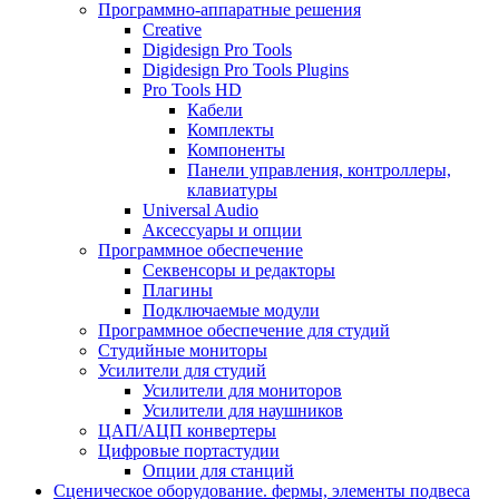
Программно-аппаратные решения
Creative
Digidesign Pro Tools
Digidesign Pro Tools Plugins
Pro Tools HD
Кабели
Комплекты
Компоненты
Панели управления, контроллеры,
клавиатуры
Universal Audio
Аксессуары и опции
Программное обеспечение
Cеквенсоры и редакторы
Плагины
Подключаемые модули
Программное обеспечение для студий
Студийные мониторы
Усилители для студий
Усилители для мониторов
Усилители для наушников
ЦАП/АЦП конвертеры
Цифровые портастудии
Опции для станций
Сценическое оборудование. фермы, элементы подвеса