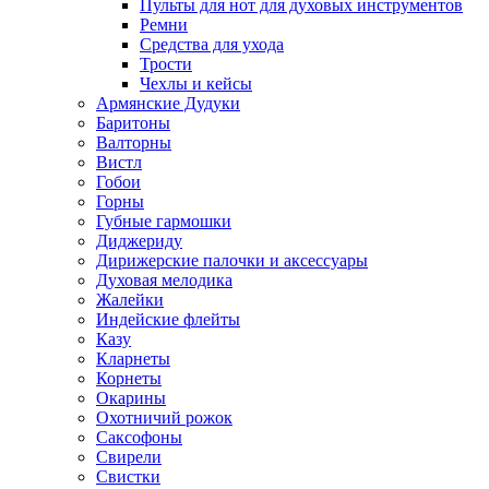
Пульты для нот для духовых инструментов
Ремни
Средства для ухода
Трости
Чехлы и кейсы
Армянские Дудуки
Баритоны
Валторны
Вистл
Гобои
Горны
Губные гармошки
Диджериду
Дирижерские палочки и аксессуары
Духовая мелодика
Жалейки
Индейские флейты
Казу
Кларнеты
Корнеты
Окарины
Охотничий рожок
Саксофоны
Свирели
Свистки