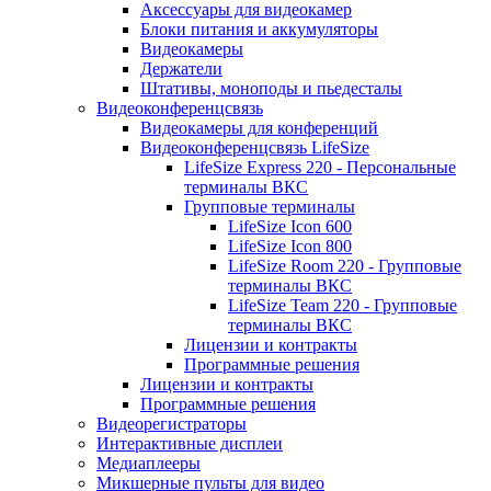
Аксессуары для видеокамер
Блоки питания и аккумуляторы
Видеокамеры
Держатели
Штативы, моноподы и пьедесталы
Видеоконференцсвязь
Видеокамеры для конференций
Видеоконференцсвязь LifeSize
LifeSize Express 220 - Персональные
терминалы ВКС
Групповые терминалы
LifeSize Icon 600
LifeSize Icon 800
LifeSize Room 220 - Групповые
терминалы ВКС
LifeSize Team 220 - Групповые
терминалы ВКС
Лицензии и контракты
Программные решения
Лицензии и контракты
Программные решения
Видеорегистраторы
Интерактивные дисплеи
Медиаплееры
Микшерные пульты для видео