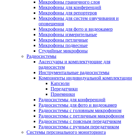
Микрофоны граничного слоя
Микрофоны для конференций
Микрофоны для репортеров
Микрофоны для систем озвучивания и
оповещения
Микрофоны для фото и видеокамер
Микрофоны измерительные
Микрофоны петличные
Микрофоны подвесные
Студийные микрофоны
Радиосистемы
Аксессуары и комплектующие для
радиосистем
Инструментальные радиосистемы
Компоненты индивидуальной комплектации
Капсюли
Передатчики
Приемники
Радиосистемы для конференций
Радиосистемы для фото и видеокамер
Радиосистемы с головным микрофоном
Радиосистемы с петличным микрофоном
Радиосистемы с поясным передатчиком
Радиосистемы с ручным передатчиком
Системы персонального мониторинга