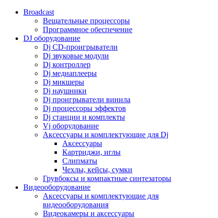
Broadcast
Вещательные процессоры
Программное обеспечение
DJ оборудование
Dj CD-проигрыватели
Dj звуковые модули
Dj контроллер
Dj медиаплееры
Dj микшеры
Dj наушники
Dj проигрыватели винила
Dj процессоры эффектов
Dj станции и комплекты
Vj оборудование
Аксессуары и комплектующие для Dj
Аксессуары
Картриджи, иглы
Слипматы
Чехлы, кейсы, сумки
Грувбоксы и компактные синтезаторы
Видеооборудование
Аксессуары и комплектующие для
видеооборудования
Видеокамеры и аксессуары