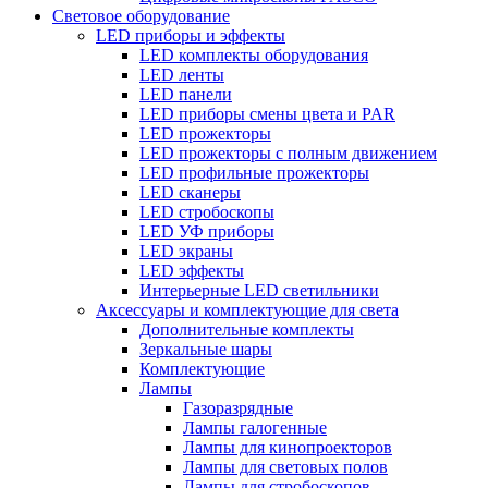
Световое оборудование
LED приборы и эффекты
LED комплекты оборудования
LED ленты
LED панели
LED приборы смены цвета и PAR
LED прожекторы
LED прожекторы с полным движением
LED профильные прожекторы
LED сканеры
LED стробоскопы
LED УФ приборы
LED экраны
LED эффекты
Интерьерные LED светильники
Аксессуары и комплектующие для света
Дополнительные комплекты
Зеркальные шары
Комплектующие
Лампы
Газоразрядные
Лампы галогенные
Лампы для кинопроекторов
Лампы для световых полов
Лампы для стробоскопов