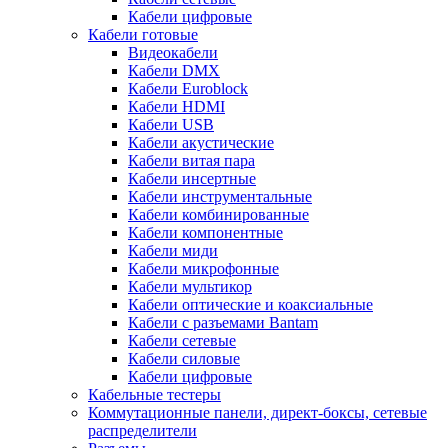
Кабели цифровые
Кабели готовые
Видеокабели
Кабели DMX
Кабели Euroblock
Кабели HDMI
Кабели USB
Кабели акустические
Кабели витая пара
Кабели инсертные
Кабели инструментальные
Кабели комбинированные
Кабели компонентные
Кабели миди
Кабели микрофонные
Кабели мультикор
Кабели оптические и коаксиальные
Кабели с разъемами Bantam
Кабели сетевые
Кабели силовые
Кабели цифровые
Кабельные тестеры
Коммутационные панели, директ-боксы, сетевые
распределители