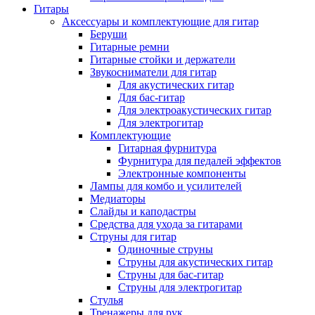
Гитары
Аксессуары и комплектующие для гитар
Беруши
Гитарные ремни
Гитарные стойки и держатели
Звукосниматели для гитар
Для акустических гитар
Для бас-гитар
Для электроакустических гитар
Для электрогитар
Комплектующие
Гитарная фурнитура
Фурнитура для педалей эффектов
Электронные компоненты
Лампы для комбо и усилителей
Медиаторы
Слайды и каподастры
Средства для ухода за гитарами
Струны для гитар
Одиночные струны
Струны для акустических гитар
Струны для бас-гитар
Струны для электрогитар
Стулья
Тренажеры для рук