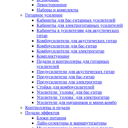
Левосторонние
Наборы и комплекты
Гитарное усиление
Кабинеты для бас-гитарных усилителей
Кабинеты для электрогитарных усилителей
Кабинеты к усилителям для акустических
гитар
Комбоусилители для акустических гитар
Комбоусилители для бас-гитар
Комбоусилители для электрогитар
Комплектующие
Педали и контроллеры для гитарных
усилителей
Предусилители для акустических гитар
Предусилители для бас-гитар
Предусилители для электрогитар
Стойки для комбоусилителей
Усилители `голова` для бас-гитар
Усилители `голова` для электрогитар
Усилители для наушников и мини-комбо
Контроллеры и педали
Педали эффектов
Блоки питания
Лайн-селекторы и маршрутизаторы