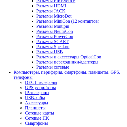
Разъемы FIREWIRE
Разъемы HDMI
Разъемы JACK
Разъемы MicroDot
Разъемы MiniCon (12 контактов)
Разъемы Multipin
Разъемы NeutriCon
Разъемы PowerCon
Разъемы SCART
Разъемы Speakon
Разъемы USB
Разъемы и аксессуары OpticalCon
Разъемы переходники/адаптеры
Разъемы сетевые
Компьютеры, периферия, смартфоны, планшеты, GPS,
телефоны
DECT-телефоны
GPS устройства
IP-телефоны
USB-хабы
Аксессуары
Планшеты
Сетевые карты
Сетевые ПК
Смартфоны