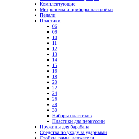
Комплектующие
Метрономы и приборы настройки
Педали
Пластики
06
08
10
11
12
13
14
15
16
18
20
22
24
26
28
30
Наборы пластиков
Пластики для перкуссии
Пружины для барабана
Средства по уходу за ударными
Стойки, рамы, держатели