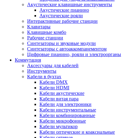
Акустические клавишные инструменты
Акустические пианино
Акустические рояли
Интерактивные рабочие станции
Клавитары
Клавишные комбо
Рабочие станции
Синтезаторы и звуковые модули
Синтезаторы с автоаккомпанементом
Цифровые пианино, рояли и электроорганы
Коммутация
Аксессуары для кабелей
Инструменты
Кабели в бухтах
Кабели DMX
Кабели HDMI
Кабели акустические
Кабели витая пара
Кабели для электроники
Кабели инструментальные
Кабели комбинированные
Кабели микрофонные
Кабели мультикор
Кабели оптические и коаксиальные
Кабели сетевые