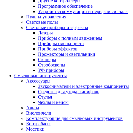
Другие контроллеры
Программное обеспечение
Устройства коммутации и передачи сигнала
Пульты управления
Световые полы
Световые приборы и эффекты
Лазеры
Приборы с полным движением
Приборы смены цвета
Приборы эффектов
Прожекторы и светильники
Сканеры
Стробоскопы
УФ приборы
Смычковые инструменты
Аксессуары
Звукосниматели и электронные компоненты
Средства для ухода, канифоль
Стулья
Чехлы и кейсы
Альты
Виолончели
Комплектующие для смычковых инструментов
Контрабасы
Мостики