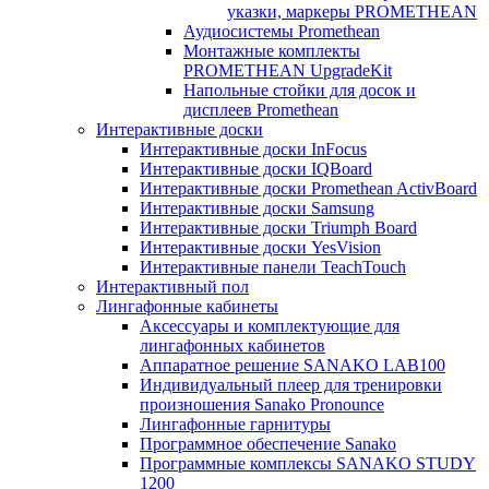
указки, маркеры PROMETHEAN
Аудиосистемы Promethean
Монтажные комплекты
PROMETHEAN UpgradeKit
Напольные стойки для досок и
дисплеев Promethean
Интерактивные доски
Интерактивные доски InFocus
Интерактивные доски IQBoard
Интерактивные доски Promethean ActivBoard
Интерактивные доски Samsung
Интерактивные доски Triumph Board
Интерактивные доски YesVision
Интерактивные панели TeachTouch
Интерактивный пол
Лингафонные кабинеты
Аксессуары и комплектующие для
лингафонных кабинетов
Аппаратное решение SANAKO LAB100
Индивидуальный плеер для тренировки
произношения Sanako Pronounce
Лингафонные гарнитуры
Программное обеспечение Sanako
Программные комплексы SANAKO STUDY
1200