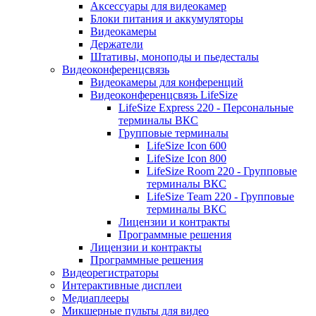
Аксессуары для видеокамер
Блоки питания и аккумуляторы
Видеокамеры
Держатели
Штативы, моноподы и пьедесталы
Видеоконференцсвязь
Видеокамеры для конференций
Видеоконференцсвязь LifeSize
LifeSize Express 220 - Персональные
терминалы ВКС
Групповые терминалы
LifeSize Icon 600
LifeSize Icon 800
LifeSize Room 220 - Групповые
терминалы ВКС
LifeSize Team 220 - Групповые
терминалы ВКС
Лицензии и контракты
Программные решения
Лицензии и контракты
Программные решения
Видеорегистраторы
Интерактивные дисплеи
Медиаплееры
Микшерные пульты для видео