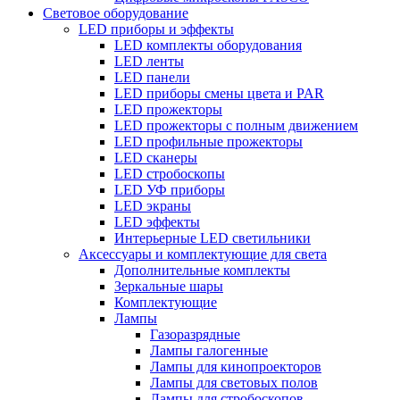
Световое оборудование
LED приборы и эффекты
LED комплекты оборудования
LED ленты
LED панели
LED приборы смены цвета и PAR
LED прожекторы
LED прожекторы с полным движением
LED профильные прожекторы
LED сканеры
LED стробоскопы
LED УФ приборы
LED экраны
LED эффекты
Интерьерные LED светильники
Аксессуары и комплектующие для света
Дополнительные комплекты
Зеркальные шары
Комплектующие
Лампы
Газоразрядные
Лампы галогенные
Лампы для кинопроекторов
Лампы для световых полов
Лампы для стробоскопов