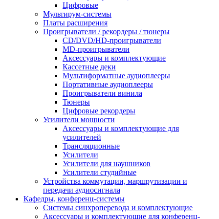
Цифровые
Мультирум-системы
Платы расширения
Проигрыватели / рекордеры / тюнеры
CD/DVD/HD-проигрыватели
MD-проигрыватели
Аксессуары и комплектующие
Кассетные деки
Мультиформатные аудиоплееры
Портативные аудиоплееры
Проигрыватели винила
Тюнеры
Цифровые рекордеры
Усилители мощности
Аксессуары и комплектующие для
усилителей
Трансляционные
Усилители
Усилители для наушников
Усилители студийные
Устройства коммутации, маршрутизации и
передачи аудиосигнала
Кафедры, конференц-системы
Cистемы синхроперевода и комплектующие
Аксессуары и комплектующие для конференц-