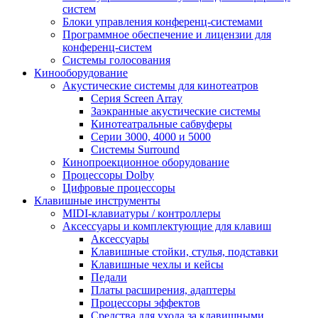
систем
Блоки управления конференц-системами
Программное обеспечение и лицензии для
конференц-систем
Системы голосования
Кинооборудование
Акустические системы для кинотеатров
Cерия Screen Array
Заэкранные акустические системы
Кинотеатральные сабвуферы
Серии 3000, 4000 и 5000
Системы Surround
Кинопроекционное оборудование
Процессоры Dolby
Цифровые процессоры
Клавишные инструменты
MIDI-клавиатуры / контроллеры
Аксессуары и комплектующие для клавиш
Аксессуары
Клавишные стойки, стулья, подставки
Клавишные чехлы и кейсы
Педали
Платы расширения, адаптеры
Процессоры эффектов
Средства для ухода за клавишными