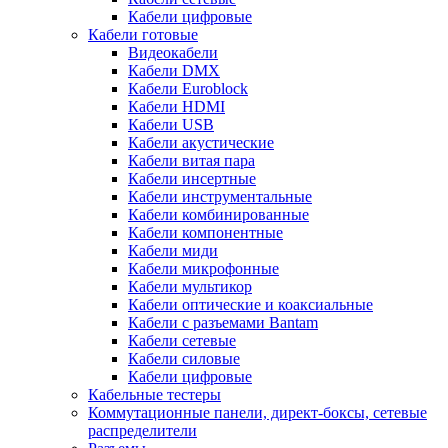
Кабели цифровые
Кабели готовые
Видеокабели
Кабели DMX
Кабели Euroblock
Кабели HDMI
Кабели USB
Кабели акустические
Кабели витая пара
Кабели инсертные
Кабели инструментальные
Кабели комбинированные
Кабели компонентные
Кабели миди
Кабели микрофонные
Кабели мультикор
Кабели оптические и коаксиальные
Кабели с разъемами Bantam
Кабели сетевые
Кабели силовые
Кабели цифровые
Кабельные тестеры
Коммутационные панели, директ-боксы, сетевые
распределители