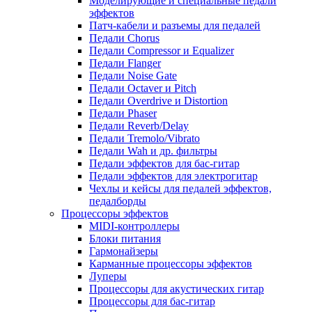
Моделирующие и специальные педали
эффектов
Патч-кабели и разъемы для педалей
Педали Chorus
Педали Compressor и Equalizer
Педали Flanger
Педали Noise Gate
Педали Octaver и Pitch
Педали Overdrive и Distortion
Педали Phaser
Педали Reverb/Delay
Педали Tremolo/Vibrato
Педали Wah и др. фильтры
Педали эффектов для бас-гитар
Педали эффектов для электрогитар
Чехлы и кейсы для педалей эффектов,
педалборды
Процессоры эффектов
MIDI-контроллеры
Блоки питания
Гармонайзеры
Карманные процессоры эффектов
Луперы
Процессоры для акустических гитар
Процессоры для бас-гитар