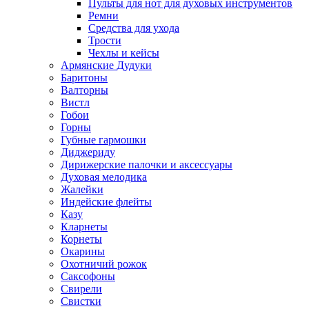
Пульты для нот для духовых инструментов
Ремни
Средства для ухода
Трости
Чехлы и кейсы
Армянские Дудуки
Баритоны
Валторны
Вистл
Гобои
Горны
Губные гармошки
Диджериду
Дирижерские палочки и аксессуары
Духовая мелодика
Жалейки
Индейские флейты
Казу
Кларнеты
Корнеты
Окарины
Охотничий рожок
Саксофоны
Свирели
Свистки