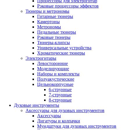
Процессоры для электрогитар
Рэковые процессоры эффектов
Тюнеры и метрономы
Гитарные тюнеры
Камертоны
Метрономы
Педальные тюнеры
Рэковые тюнеры
Тюнеры-клипсы
Универсальные устройства
Хроматические тюнеры
Электрогитары
Левосторонние
Моделирующие
Наборы и комплекты
Полуакустические
Цельнокорпусные
6-струнные
7-струнные
8-струнные
Духовые инструменты
Аксессуары для духовых инструментов
Аксессуары
Лигатуры и колпачки
Мундштуки для духовых инструментов