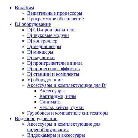
Broadcast
Вещательные процессоры
Программное обеспечение
DJ оборудование
Dj CD-проигрыватели
Dj звуковые модули
Dj контроллер
Dj медиаплееры
Dj микшеры
Dj наушники
Dj проигрыватели винила
Dj процессоры эффектов
Dj станции и комплекты
Vj оборудование
Аксессуары и комплектующие для Dj
Аксессуары
Картриджи, иглы
Слипматы
Чехлы, кейсы, сумки
Грувбоксы и компактные синтезаторы
Видеооборудование
Аксессуары и комплектующие для
видеооборудования
Видеокамеры и аксессуары