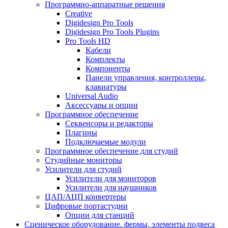
Программно-аппаратные решения
Creative
Digidesign Pro Tools
Digidesign Pro Tools Plugins
Pro Tools HD
Кабели
Комплекты
Компоненты
Панели управления, контроллеры,
клавиатуры
Universal Audio
Аксессуары и опции
Программное обеспечение
Cеквенсоры и редакторы
Плагины
Подключаемые модули
Программное обеспечение для студий
Студийные мониторы
Усилители для студий
Усилители для мониторов
Усилители для наушников
ЦАП/АЦП конвертеры
Цифровые портастудии
Опции для станций
Сценическое оборудование. фермы, элементы подвеса