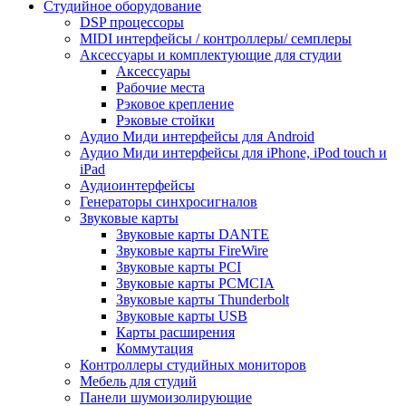
Студийное оборудование
DSP процессоры
MIDI интерфейсы / контроллеры/ семплеры
Аксессуары и комплектующие для студии
Аксессуары
Рабочие места
Рэковое крепление
Рэковые стойки
Аудио Миди интерфейсы для Android
Аудио Миди интерфейсы для iPhone, iPod touch и
iPad
Аудиоинтерфейсы
Генераторы синхросигналов
Звуковые карты
Звуковые карты DANTE
Звуковые карты FireWire
Звуковые карты PCI
Звуковые карты PCMCIA
Звуковые карты Thunderbolt
Звуковые карты USB
Карты расширения
Коммутация
Контроллеры студийных мониторов
Мебель для студий
Панели шумоизолирующие