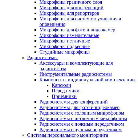
Микрофоны граничного слоя
Микрофоны для конференций
Микрофоны для репортеров
Микрофоны для систем озвучивания и
оповещения
Микрофоны для фото и видеокамер
Микрофоны измерительные
Микрофоны петличные
Микрофоны подвесные
Студийные микрофоны
Радиосистемы
Аксессуары и комплектующие для
радиосистем
Инструментальные радиосистемы
Компоненты индивидуальной комплектации
Капсюли
Передатчики
Приемники
Радиосистемы для конференций
Радиосистемы для фото и видеокамер
Радиосистемы с головным микрофоном
Радиосистемы с петличным микрофоном
Радиосистемы с поясным передатчиком
Радиосистемы с ручным передатчиком
Системы персонального мониторинга