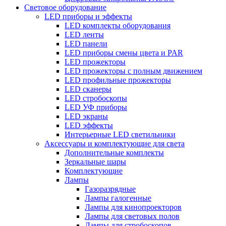
Световое оборудование
LED приборы и эффекты
LED комплекты оборудования
LED ленты
LED панели
LED приборы смены цвета и PAR
LED прожекторы
LED прожекторы с полным движением
LED профильные прожекторы
LED сканеры
LED стробоскопы
LED УФ приборы
LED экраны
LED эффекты
Интерьерные LED светильники
Аксессуары и комплектующие для света
Дополнительные комплекты
Зеркальные шары
Комплектующие
Лампы
Газоразрядные
Лампы галогенные
Лампы для кинопроекторов
Лампы для световых полов
Лампы для стробоскопов