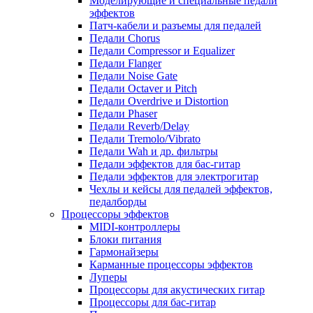
Моделирующие и специальные педали
эффектов
Патч-кабели и разъемы для педалей
Педали Chorus
Педали Compressor и Equalizer
Педали Flanger
Педали Noise Gate
Педали Octaver и Pitch
Педали Overdrive и Distortion
Педали Phaser
Педали Reverb/Delay
Педали Tremolo/Vibrato
Педали Wah и др. фильтры
Педали эффектов для бас-гитар
Педали эффектов для электрогитар
Чехлы и кейсы для педалей эффектов,
педалборды
Процессоры эффектов
MIDI-контроллеры
Блоки питания
Гармонайзеры
Карманные процессоры эффектов
Луперы
Процессоры для акустических гитар
Процессоры для бас-гитар