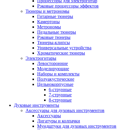
Процессоры для электрогитар
Рэковые процессоры эффектов
Тюнеры и метрономы
Гитарные тюнеры
Камертоны
Метрономы
Педальные тюнеры
Рэковые тюнеры
Тюнеры-клипсы
Универсальные устройства
Хроматические тюнеры
Электрогитары
Левосторонние
Моделирующие
Наборы и комплекты
Полуакустические
Цельнокорпусные
6-струнные
7-струнные
8-струнные
Духовые инструменты
Аксессуары для духовых инструментов
Аксессуары
Лигатуры и колпачки
Мундштуки для духовых инструментов