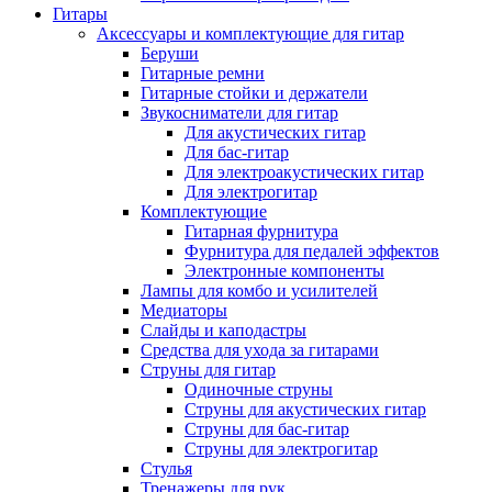
Гитары
Аксессуары и комплектующие для гитар
Беруши
Гитарные ремни
Гитарные стойки и держатели
Звукосниматели для гитар
Для акустических гитар
Для бас-гитар
Для электроакустических гитар
Для электрогитар
Комплектующие
Гитарная фурнитура
Фурнитура для педалей эффектов
Электронные компоненты
Лампы для комбо и усилителей
Медиаторы
Слайды и каподастры
Средства для ухода за гитарами
Струны для гитар
Одиночные струны
Струны для акустических гитар
Струны для бас-гитар
Струны для электрогитар
Стулья
Тренажеры для рук