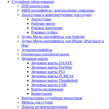
Студийное оборудование
DSP процессоры
MIDI интерфейсы / контроллеры/ семплеры
Аксессуары и комплектующие для студии
Аксессуары
Рабочие места
Рэковое крепление
Рэковые стойки
Аудио Миди интерфейсы для Android
Аудио Миди интерфейсы для iPhone, iPod touch и
iPad
Аудиоинтерфейсы
Генераторы синхросигналов
Звуковые карты
Звуковые карты DANTE
Звуковые карты FireWire
Звуковые карты PCI
Звуковые карты PCMCIA
Звуковые карты Thunderbolt
Звуковые карты USB
Карты расширения
Коммутация
Контроллеры студийных мониторов
Мебель для студий
Панели шумоизолирующие