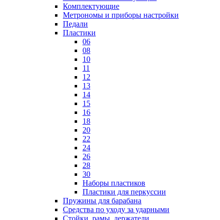
Комплектующие
Метрономы и приборы настройки
Педали
Пластики
06
08
10
11
12
13
14
15
16
18
20
22
24
26
28
30
Наборы пластиков
Пластики для перкуссии
Пружины для барабана
Средства по уходу за ударными
Стойки, рамы, держатели