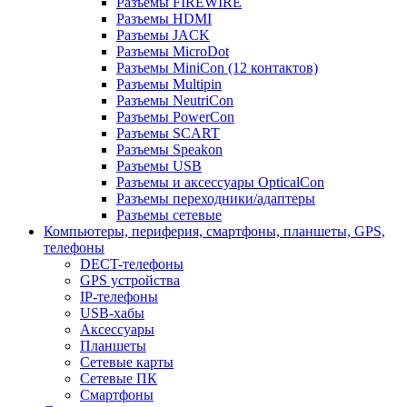
Разъемы FIREWIRE
Разъемы HDMI
Разъемы JACK
Разъемы MicroDot
Разъемы MiniCon (12 контактов)
Разъемы Multipin
Разъемы NeutriCon
Разъемы PowerCon
Разъемы SCART
Разъемы Speakon
Разъемы USB
Разъемы и аксессуары OpticalCon
Разъемы переходники/адаптеры
Разъемы сетевые
Компьютеры, периферия, смартфоны, планшеты, GPS,
телефоны
DECT-телефоны
GPS устройства
IP-телефоны
USB-хабы
Аксессуары
Планшеты
Сетевые карты
Сетевые ПК
Смартфоны