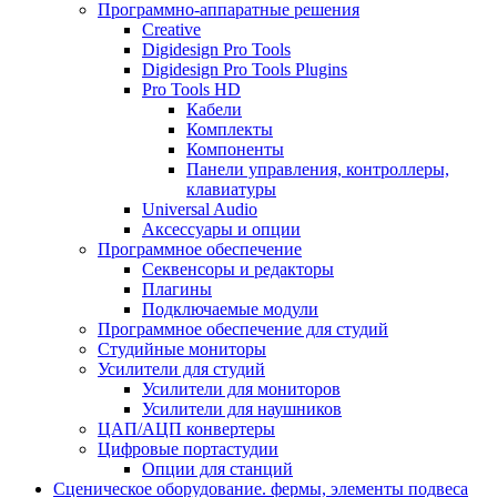
Программно-аппаратные решения
Creative
Digidesign Pro Tools
Digidesign Pro Tools Plugins
Pro Tools HD
Кабели
Комплекты
Компоненты
Панели управления, контроллеры,
клавиатуры
Universal Audio
Аксессуары и опции
Программное обеспечение
Cеквенсоры и редакторы
Плагины
Подключаемые модули
Программное обеспечение для студий
Студийные мониторы
Усилители для студий
Усилители для мониторов
Усилители для наушников
ЦАП/АЦП конвертеры
Цифровые портастудии
Опции для станций
Сценическое оборудование. фермы, элементы подвеса