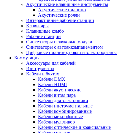
Акустические клавишные инструменты
Акустические пианино
Акустические рояли
Интерактивные рабочие станции
Клавитары
Клавишные комбо
Рабочие станции
Синтезаторы и звуковые модули
Синтезаторы с автоаккомпанементом
Цифровые пианино, рояли и электроорганы
Коммутация
Аксессуары для кабелей
Инструменты
Кабели в бухтах
Кабели DMX
Кабели HDMI
Кабели акустические
Кабели витая пара
Кабели для электроники
Кабели инструментальные
Кабели комбинированные
Кабели микрофонные
Кабели мультикор
Кабели оптические и коаксиальные
Кабели сетевые