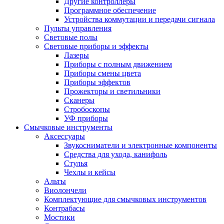
Другие контроллеры
Программное обеспечение
Устройства коммутации и передачи сигнала
Пульты управления
Световые полы
Световые приборы и эффекты
Лазеры
Приборы с полным движением
Приборы смены цвета
Приборы эффектов
Прожекторы и светильники
Сканеры
Стробоскопы
УФ приборы
Смычковые инструменты
Аксессуары
Звукосниматели и электронные компоненты
Средства для ухода, канифоль
Стулья
Чехлы и кейсы
Альты
Виолончели
Комплектующие для смычковых инструментов
Контрабасы
Мостики