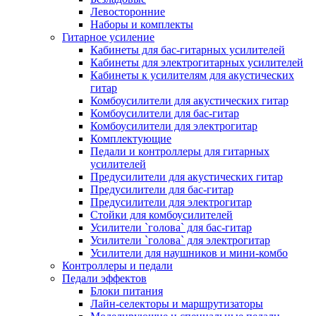
Левосторонние
Наборы и комплекты
Гитарное усиление
Кабинеты для бас-гитарных усилителей
Кабинеты для электрогитарных усилителей
Кабинеты к усилителям для акустических
гитар
Комбоусилители для акустических гитар
Комбоусилители для бас-гитар
Комбоусилители для электрогитар
Комплектующие
Педали и контроллеры для гитарных
усилителей
Предусилители для акустических гитар
Предусилители для бас-гитар
Предусилители для электрогитар
Стойки для комбоусилителей
Усилители `голова` для бас-гитар
Усилители `голова` для электрогитар
Усилители для наушников и мини-комбо
Контроллеры и педали
Педали эффектов
Блоки питания
Лайн-селекторы и маршрутизаторы