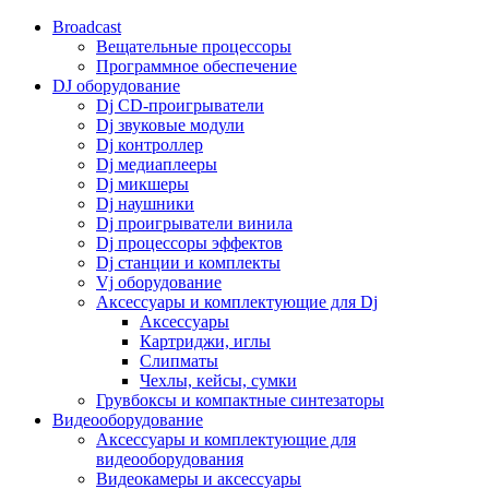
Broadcast
Вещательные процессоры
Программное обеспечение
DJ оборудование
Dj CD-проигрыватели
Dj звуковые модули
Dj контроллер
Dj медиаплееры
Dj микшеры
Dj наушники
Dj проигрыватели винила
Dj процессоры эффектов
Dj станции и комплекты
Vj оборудование
Аксессуары и комплектующие для Dj
Аксессуары
Картриджи, иглы
Слипматы
Чехлы, кейсы, сумки
Грувбоксы и компактные синтезаторы
Видеооборудование
Аксессуары и комплектующие для
видеооборудования
Видеокамеры и аксессуары