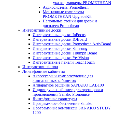
указки, маркеры PROMETHEAN
Аудиосистемы Promethean
Монтажные комплекты
PROMETHEAN UpgradeKit
Напольные стойки для досок и
дисплеев Promethean
Интерактивные доски
Интерактивные доски InFocus
Интерактивные доски IQBoard
Интерактивные доски Promethean ActivBoard
Интерактивные доски Samsung
Интерактивные доски Triumph Board
Интерактивные доски YesVision
Интерактивные панели TeachTouch
Интерактивный пол
Лингафонные кабинеты
Аксессуары и комплектующие для
лингафонных кабинетов
Аппаратное решение SANAKO LAB100
Индивидуальный плеер для тренировки
произношения Sanako Pronounce
Лингафонные гарнитуры
Программное обеспечение Sanako
Программные комплексы SANAKO STUDY
1200