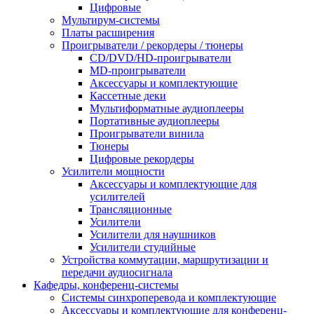
Цифровые
Мультирум-системы
Платы расширения
Проигрыватели / рекордеры / тюнеры
CD/DVD/HD-проигрыватели
MD-проигрыватели
Аксессуары и комплектующие
Кассетные деки
Мультиформатные аудиоплееры
Портативные аудиоплееры
Проигрыватели винила
Тюнеры
Цифровые рекордеры
Усилители мощности
Аксессуары и комплектующие для
усилителей
Трансляционные
Усилители
Усилители для наушников
Усилители студийные
Устройства коммутации, маршрутизации и
передачи аудиосигнала
Кафедры, конференц-системы
Cистемы синхроперевода и комплектующие
Аксессуары и комплектующие для конференц-