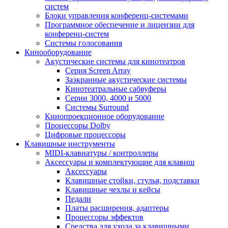
систем
Блоки управления конференц-системами
Программное обеспечение и лицензии для
конференц-систем
Системы голосования
Кинооборудование
Акустические системы для кинотеатров
Cерия Screen Array
Заэкранные акустические системы
Кинотеатральные сабвуферы
Серии 3000, 4000 и 5000
Системы Surround
Кинопроекционное оборудование
Процессоры Dolby
Цифровые процессоры
Клавишные инструменты
MIDI-клавиатуры / контроллеры
Аксессуары и комплектующие для клавиш
Аксессуары
Клавишные стойки, стулья, подставки
Клавишные чехлы и кейсы
Педали
Платы расширения, адаптеры
Процессоры эффектов
Средства для ухода за клавишными