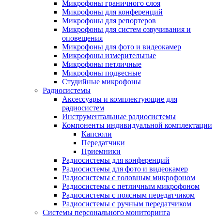
Микрофоны граничного слоя
Микрофоны для конференций
Микрофоны для репортеров
Микрофоны для систем озвучивания и
оповещения
Микрофоны для фото и видеокамер
Микрофоны измерительные
Микрофоны петличные
Микрофоны подвесные
Студийные микрофоны
Радиосистемы
Аксессуары и комплектующие для
радиосистем
Инструментальные радиосистемы
Компоненты индивидуальной комплектации
Капсюли
Передатчики
Приемники
Радиосистемы для конференций
Радиосистемы для фото и видеокамер
Радиосистемы с головным микрофоном
Радиосистемы с петличным микрофоном
Радиосистемы с поясным передатчиком
Радиосистемы с ручным передатчиком
Системы персонального мониторинга