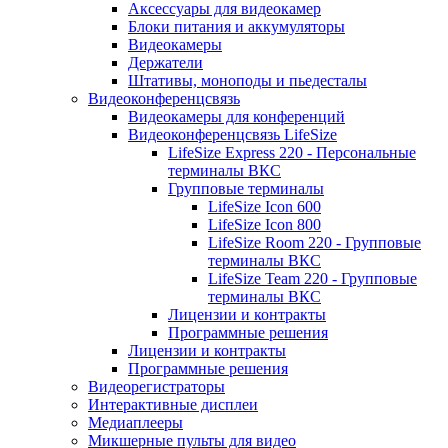
Аксессуары для видеокамер
Блоки питания и аккумуляторы
Видеокамеры
Держатели
Штативы, моноподы и пьедесталы
Видеоконференцсвязь
Видеокамеры для конференций
Видеоконференцсвязь LifeSize
LifeSize Express 220 - Персональные
терминалы ВКС
Групповые терминалы
LifeSize Icon 600
LifeSize Icon 800
LifeSize Room 220 - Групповые
терминалы ВКС
LifeSize Team 220 - Групповые
терминалы ВКС
Лицензии и контракты
Программные решения
Лицензии и контракты
Программные решения
Видеорегистраторы
Интерактивные дисплеи
Медиаплееры
Микшерные пульты для видео