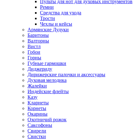
Пульты для нот для духовых инструментов
Ремни
Средства для ухода
Трости
Чехлы и кейсы
Армянские Дудуки
Баритоны
Валторны
Вистл
Гобои
Горны
Губные гармошки
Диджериду
Дирижерские палочки и аксессуары
Духовая мелодика
Жалейки
Индейские флейты
Казу
Кларнеты
Корнеты
Окарины
Охотничий рожок
Саксофоны
Свирели
Свистки