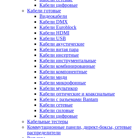
Кабели цифровые
Кабели готовые
Видеокабели
Кабели DMX
Кабели Euroblock
Кабели HDMI
Кабели USB
Кабели акустические
Кабели витая пара
Кабели инсертные
Кабели инструментальные
Кабели комбинированные
Кабели компонентные
Кабели миди
Кабели микрофонные
Кабели мультикор
Кабели оптические и коаксиальные
Кабели с разъемами Bantam
Кабели сетевые
Кабели силовые
Кабели цифровые
Кабельные тестеры
Коммутационные панели, директ-боксы, сетевые
распределители