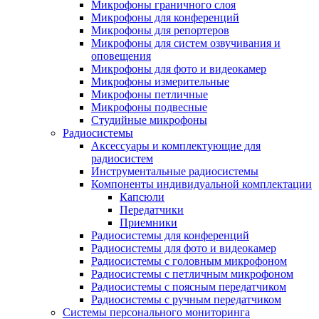
Микрофоны граничного слоя
Микрофоны для конференций
Микрофоны для репортеров
Микрофоны для систем озвучивания и
оповещения
Микрофоны для фото и видеокамер
Микрофоны измерительные
Микрофоны петличные
Микрофоны подвесные
Студийные микрофоны
Радиосистемы
Аксессуары и комплектующие для
радиосистем
Инструментальные радиосистемы
Компоненты индивидуальной комплектации
Капсюли
Передатчики
Приемники
Радиосистемы для конференций
Радиосистемы для фото и видеокамер
Радиосистемы с головным микрофоном
Радиосистемы с петличным микрофоном
Радиосистемы с поясным передатчиком
Радиосистемы с ручным передатчиком
Системы персонального мониторинга