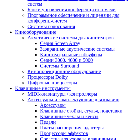
систем
Блоки управления конференц-системами
Программное обеспечение и лицензии для
конференц-систем
Системы голосования
Кинооборудование
Акустические системы для кинотеатров
Cерия Screen Array
Заэкранные акустические системы
Кинотеатральные сабвуферы
Серии 3000, 4000 и 5000
Системы Surround
Кинопроекционное оборудование
Процессоры Dolby
Цифровые процессоры
Клавишные инструменты
MIDI-клавиатуры / контроллеры
Аксессуары и комплектующие для клавиш
Аксессуары
Клавишные стойки, стулья, подставки
Клавишные чехлы и кейсы
Педали
Платы расширения, адаптеры
Процессоры эффектов
Средства для ухода за клавишными