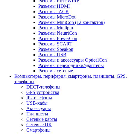
Разъемы FIREWIRE
Разъемы HDMI
Разъемы JACK
Разъемы MicroDot
Разъемы MiniCon (12 контактов)
Разъемы Multipin
Разъемы NeutriCon
Разъемы PowerCon
Разъемы SCART
Разъемы Speakon
Разъемы USB
Разъемы и аксессуары OpticalCon
Разъемы переходники/адаптеры
Разъемы сетевые
Компьютеры, периферия, смартфоны, планшеты, GPS,
телефоны
DECT-телефоны
GPS устройства
IP-телефоны
USB-хабы
Аксессуары
Планшеты
Сетевые карты
Сетевые ПК
Смартфоны