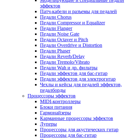
Моделирующие и специальные педали
эффектов
Патч-кабели и разъемы для педалей
Педали Chorus
Педали Compressor и Equalizer
Педали Flanger
Педали Noise Gate
Педали Octaver и Pitch
Педали Overdrive и Distortion
Педали Phaser
Педали Reverb/Delay
Педали Tremolo/Vibrato
Педали Wah и др. фильтры
Педали эффектов для бас-гитар
Педали эффектов для электрогитар
Чехлы и кейсы для педалей эффектов,
педалборды
Процессоры эффектов
MIDI-контроллеры
Блоки питания
Гармонайзеры
Карманные процессоры эффектов
Луперы
Процессоры для акустических гитар
Процессоры для бас-гитар