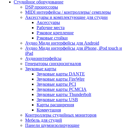
Студийное оборудование
DSP процессоры
MIDI интерфейсы / контроллеры/ семплеры
Аксессуары и комплектующие для студии
Аксессуары
Рабочие места
Рэковое крепление
Рэковые стойки
Аудио Миди интерфейсы для Android
Аудио Миди интерфейсы для iPhone, iPod touch и
iPad
Аудиоинтерфейсы
Генераторы синхросигналов
Звуковые карты
Звуковые карты DANTE
Звуковые карты FireWire
Звуковые карты PCI
Звуковые карты PCMCIA
Звуковые карты Thunderbolt
Звуковые карты USB
Карты расширения
Коммутация
Контроллеры студийных мониторов
Мебель для студий
Панели шумоизолирующие