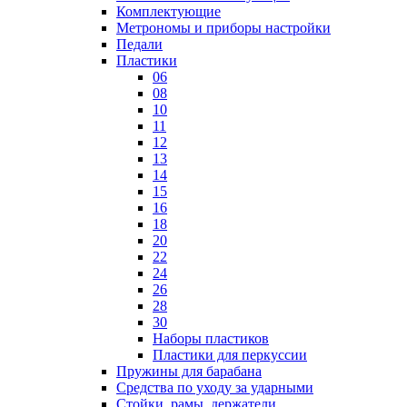
Комплектующие
Метрономы и приборы настройки
Педали
Пластики
06
08
10
11
12
13
14
15
16
18
20
22
24
26
28
30
Наборы пластиков
Пластики для перкуссии
Пружины для барабана
Средства по уходу за ударными
Стойки, рамы, держатели