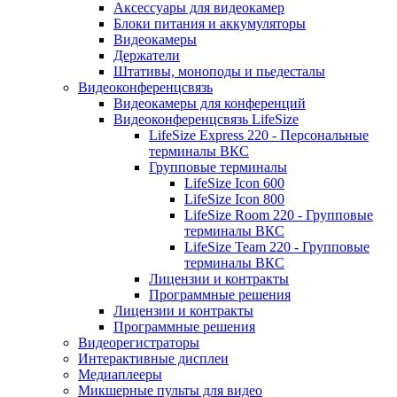
Аксессуары для видеокамер
Блоки питания и аккумуляторы
Видеокамеры
Держатели
Штативы, моноподы и пьедесталы
Видеоконференцсвязь
Видеокамеры для конференций
Видеоконференцсвязь LifeSize
LifeSize Express 220 - Персональные
терминалы ВКС
Групповые терминалы
LifeSize Icon 600
LifeSize Icon 800
LifeSize Room 220 - Групповые
терминалы ВКС
LifeSize Team 220 - Групповые
терминалы ВКС
Лицензии и контракты
Программные решения
Лицензии и контракты
Программные решения
Видеорегистраторы
Интерактивные дисплеи
Медиаплееры
Микшерные пульты для видео