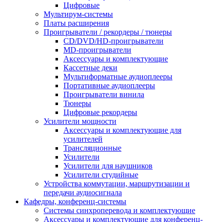
Цифровые
Мультирум-системы
Платы расширения
Проигрыватели / рекордеры / тюнеры
CD/DVD/HD-проигрыватели
MD-проигрыватели
Аксессуары и комплектующие
Кассетные деки
Мультиформатные аудиоплееры
Портативные аудиоплееры
Проигрыватели винила
Тюнеры
Цифровые рекордеры
Усилители мощности
Аксессуары и комплектующие для
усилителей
Трансляционные
Усилители
Усилители для наушников
Усилители студийные
Устройства коммутации, маршрутизации и
передачи аудиосигнала
Кафедры, конференц-системы
Cистемы синхроперевода и комплектующие
Аксессуары и комплектующие для конференц-