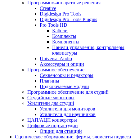
Программно-аппаратные решения
Creative
Digidesign Pro Tools
Digidesign Pro Tools Plugins
Pro Tools HD
Кабели
Комплекты
Компоненты
Панели управления, контроллеры,
клавиатуры
Universal Audio
Аксессуары и опции
Программное обеспечение
Cеквенсоры и редакторы
Плагины
Подключаемые модули
Программное обеспечение для студий
Студийные мониторы
Усилители для студий
Усилители для мониторов
Усилители для наушников
ЦАП/АЦП конвертеры
Цифровые портастудии
Опции для станций
Сценическое оборудование. фермы, элементы подвеса