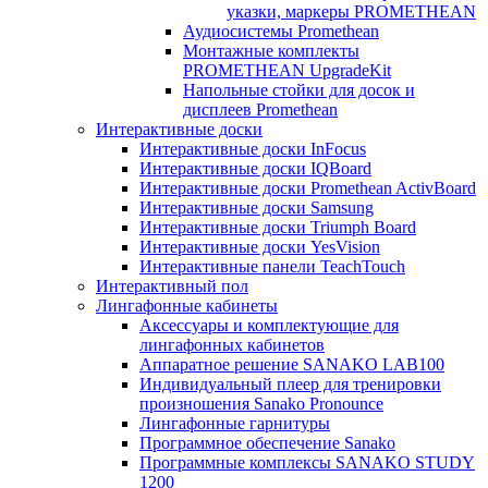
указки, маркеры PROMETHEAN
Аудиосистемы Promethean
Монтажные комплекты
PROMETHEAN UpgradeKit
Напольные стойки для досок и
дисплеев Promethean
Интерактивные доски
Интерактивные доски InFocus
Интерактивные доски IQBoard
Интерактивные доски Promethean ActivBoard
Интерактивные доски Samsung
Интерактивные доски Triumph Board
Интерактивные доски YesVision
Интерактивные панели TeachTouch
Интерактивный пол
Лингафонные кабинеты
Аксессуары и комплектующие для
лингафонных кабинетов
Аппаратное решение SANAKO LAB100
Индивидуальный плеер для тренировки
произношения Sanako Pronounce
Лингафонные гарнитуры
Программное обеспечение Sanako
Программные комплексы SANAKO STUDY
1200