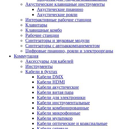
Акустические клавишные инструменты
Акустические пианино
Акустические рояли
Интерактивные рабочие станции
Клавитары
Клавишные комбо
Рабочие станции
Синтезаторы и звуковые модули
Синтезаторы с автоаккомпанементом
Цифровые пианино, рояли и электроорганы
Коммутация
Аксессуары для кабелей
Инструменты
Кабели в бухтах
Кабели DMX
Кабели HDMI
Кабели акустические
Кабели витая пара
Кабели для электроники
Кабели инструментальные
Кабели комбинированные
Кабели микрофонные
Кабели мультикор
Кабели оптические и коаксиальные
Кабели сетевые