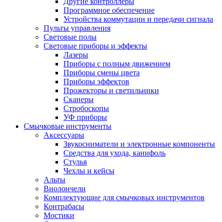
Другие контроллеры
Программное обеспечение
Устройства коммутации и передачи сигнала
Пульты управления
Световые полы
Световые приборы и эффекты
Лазеры
Приборы с полным движением
Приборы смены цвета
Приборы эффектов
Прожекторы и светильники
Сканеры
Стробоскопы
УФ приборы
Смычковые инструменты
Аксессуары
Звукосниматели и электронные компоненты
Средства для ухода, канифоль
Стулья
Чехлы и кейсы
Альты
Виолончели
Комплектующие для смычковых инструментов
Контрабасы
Мостики