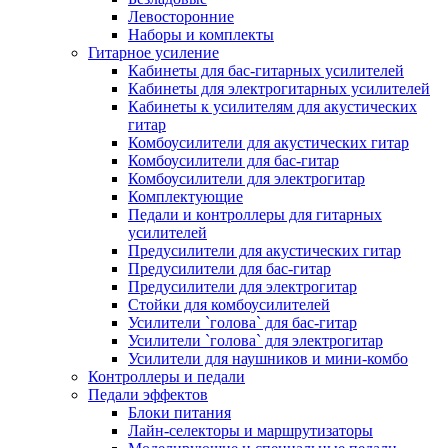
Левосторонние
Наборы и комплекты
Гитарное усиление
Кабинеты для бас-гитарных усилителей
Кабинеты для электрогитарных усилителей
Кабинеты к усилителям для акустических
гитар
Комбоусилители для акустических гитар
Комбоусилители для бас-гитар
Комбоусилители для электрогитар
Комплектующие
Педали и контроллеры для гитарных
усилителей
Предусилители для акустических гитар
Предусилители для бас-гитар
Предусилители для электрогитар
Стойки для комбоусилителей
Усилители `голова` для бас-гитар
Усилители `голова` для электрогитар
Усилители для наушников и мини-комбо
Контроллеры и педали
Педали эффектов
Блоки питания
Лайн-селекторы и маршрутизаторы