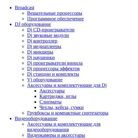
Broadcast
Вещательные процессоры
Программное обеспечение
DJ оборудование
Dj CD-проигрыватели
Dj звуковые модули
Dj контроллер
Dj медиаплееры
Dj микшеры
Dj наушники
Dj проигрыватели винила
Dj процессоры эффектов
Dj станции и комплекты
Vj оборудование
Аксессуары и комплектующие для Dj
Аксессуары
Картриджи, иглы
Слипматы
Чехлы, кейсы, сумки
Грувбоксы и компактные синтезаторы
Видеооборудование
Аксессуары и комплектующие для
видеооборудования
Видеокамеры и аксессуары