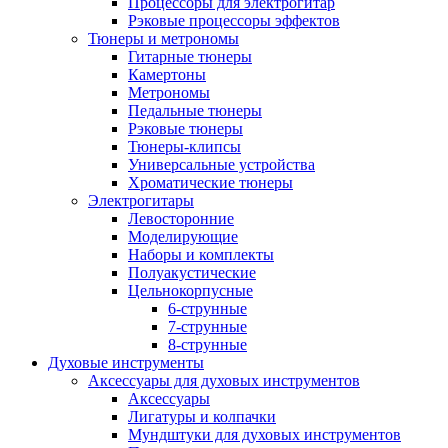
Процессоры для электрогитар
Рэковые процессоры эффектов
Тюнеры и метрономы
Гитарные тюнеры
Камертоны
Метрономы
Педальные тюнеры
Рэковые тюнеры
Тюнеры-клипсы
Универсальные устройства
Хроматические тюнеры
Электрогитары
Левосторонние
Моделирующие
Наборы и комплекты
Полуакустические
Цельнокорпусные
6-струнные
7-струнные
8-струнные
Духовые инструменты
Аксессуары для духовых инструментов
Аксессуары
Лигатуры и колпачки
Мундштуки для духовых инструментов