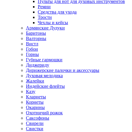
Пульты для нот для духовых инструментов
Ремни
Средства для ухода
Трости
Чехлы и кейсы
Армянские Дудуки
Баритоны
Валторны
Вистл
Гобои
Горны
Губные гармошки
Диджериду
Дирижерские палочки и аксессуары
Духовая мелодика
Жалейки
Индейские флейты
Казу
Кларнеты
Корнеты
Окарины
Охотничий рожок
Саксофоны
Свирели
Свистки