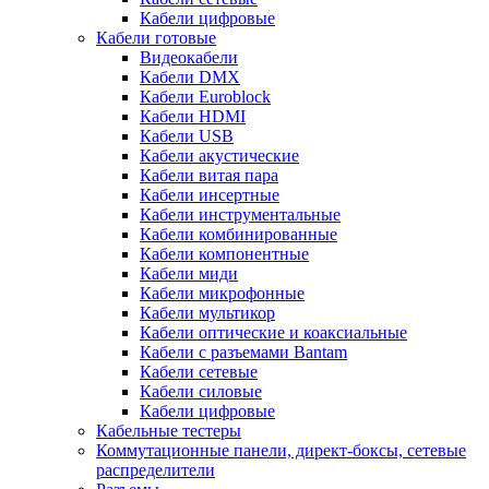
Кабели цифровые
Кабели готовые
Видеокабели
Кабели DMX
Кабели Euroblock
Кабели HDMI
Кабели USB
Кабели акустические
Кабели витая пара
Кабели инсертные
Кабели инструментальные
Кабели комбинированные
Кабели компонентные
Кабели миди
Кабели микрофонные
Кабели мультикор
Кабели оптические и коаксиальные
Кабели с разъемами Bantam
Кабели сетевые
Кабели силовые
Кабели цифровые
Кабельные тестеры
Коммутационные панели, директ-боксы, сетевые
распределители