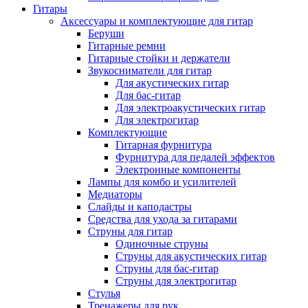
Гитары
Аксессуары и комплектующие для гитар
Беруши
Гитарные ремни
Гитарные стойки и держатели
Звукосниматели для гитар
Для акустических гитар
Для бас-гитар
Для электроакустических гитар
Для электрогитар
Комплектующие
Гитарная фурнитура
Фурнитура для педалей эффектов
Электронные компоненты
Лампы для комбо и усилителей
Медиаторы
Слайды и каподастры
Средства для ухода за гитарами
Струны для гитар
Одиночные струны
Струны для акустических гитар
Струны для бас-гитар
Струны для электрогитар
Стулья
Тренажеры для рук