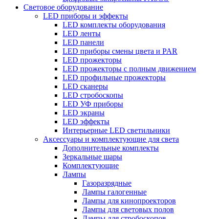
Световое оборудование
LED приборы и эффекты
LED комплекты оборудования
LED ленты
LED панели
LED приборы смены цвета и PAR
LED прожекторы
LED прожекторы с полным движением
LED профильные прожекторы
LED сканеры
LED стробоскопы
LED УФ приборы
LED экраны
LED эффекты
Интерьерные LED светильники
Аксессуары и комплектующие для света
Дополнительные комплекты
Зеркальные шары
Комплектующие
Лампы
Газоразрядные
Лампы галогенные
Лампы для кинопроекторов
Лампы для световых полов
Лампы для стробоскопов