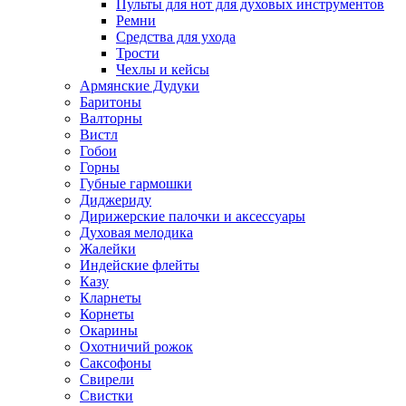
Пульты для нот для духовых инструментов
Ремни
Средства для ухода
Трости
Чехлы и кейсы
Армянские Дудуки
Баритоны
Валторны
Вистл
Гобои
Горны
Губные гармошки
Диджериду
Дирижерские палочки и аксессуары
Духовая мелодика
Жалейки
Индейские флейты
Казу
Кларнеты
Корнеты
Окарины
Охотничий рожок
Саксофоны
Свирели
Свистки