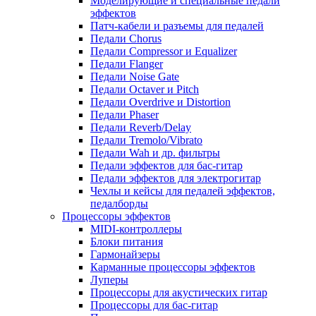
Моделирующие и специальные педали
эффектов
Патч-кабели и разъемы для педалей
Педали Chorus
Педали Compressor и Equalizer
Педали Flanger
Педали Noise Gate
Педали Octaver и Pitch
Педали Overdrive и Distortion
Педали Phaser
Педали Reverb/Delay
Педали Tremolo/Vibrato
Педали Wah и др. фильтры
Педали эффектов для бас-гитар
Педали эффектов для электрогитар
Чехлы и кейсы для педалей эффектов,
педалборды
Процессоры эффектов
MIDI-контроллеры
Блоки питания
Гармонайзеры
Карманные процессоры эффектов
Луперы
Процессоры для акустических гитар
Процессоры для бас-гитар