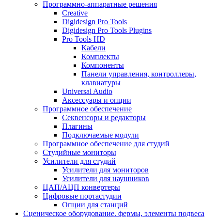
Программно-аппаратные решения
Creative
Digidesign Pro Tools
Digidesign Pro Tools Plugins
Pro Tools HD
Кабели
Комплекты
Компоненты
Панели управления, контроллеры,
клавиатуры
Universal Audio
Аксессуары и опции
Программное обеспечение
Cеквенсоры и редакторы
Плагины
Подключаемые модули
Программное обеспечение для студий
Студийные мониторы
Усилители для студий
Усилители для мониторов
Усилители для наушников
ЦАП/АЦП конвертеры
Цифровые портастудии
Опции для станций
Сценическое оборудование. фермы, элементы подвеса