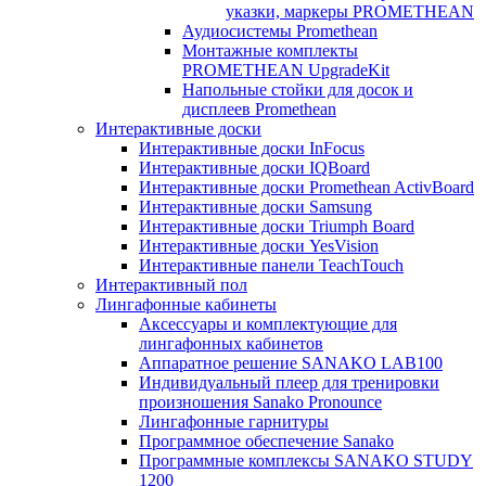
указки, маркеры PROMETHEAN
Аудиосистемы Promethean
Монтажные комплекты
PROMETHEAN UpgradeKit
Напольные стойки для досок и
дисплеев Promethean
Интерактивные доски
Интерактивные доски InFocus
Интерактивные доски IQBoard
Интерактивные доски Promethean ActivBoard
Интерактивные доски Samsung
Интерактивные доски Triumph Board
Интерактивные доски YesVision
Интерактивные панели TeachTouch
Интерактивный пол
Лингафонные кабинеты
Аксессуары и комплектующие для
лингафонных кабинетов
Аппаратное решение SANAKO LAB100
Индивидуальный плеер для тренировки
произношения Sanako Pronounce
Лингафонные гарнитуры
Программное обеспечение Sanako
Программные комплексы SANAKO STUDY
1200