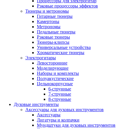
Процессоры для электрогитар
Рэковые процессоры эффектов
Тюнеры и метрономы
Гитарные тюнеры
Камертоны
Метрономы
Педальные тюнеры
Рэковые тюнеры
Тюнеры-клипсы
Универсальные устройства
Хроматические тюнеры
Электрогитары
Левосторонние
Моделирующие
Наборы и комплекты
Полуакустические
Цельнокорпусные
6-струнные
7-струнные
8-струнные
Духовые инструменты
Аксессуары для духовых инструментов
Аксессуары
Лигатуры и колпачки
Мундштуки для духовых инструментов