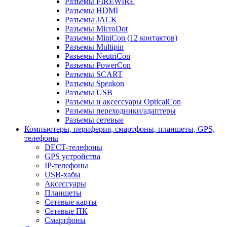
Разъемы FIREWIRE
Разъемы HDMI
Разъемы JACK
Разъемы MicroDot
Разъемы MiniCon (12 контактов)
Разъемы Multipin
Разъемы NeutriCon
Разъемы PowerCon
Разъемы SCART
Разъемы Speakon
Разъемы USB
Разъемы и аксессуары OpticalCon
Разъемы переходники/адаптеры
Разъемы сетевые
Компьютеры, периферия, смартфоны, планшеты, GPS,
телефоны
DECT-телефоны
GPS устройства
IP-телефоны
USB-хабы
Аксессуары
Планшеты
Сетевые карты
Сетевые ПК
Смартфоны