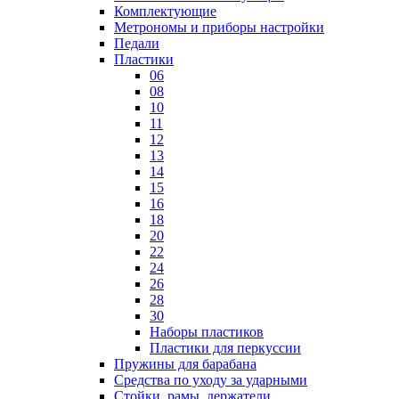
Комплектующие
Метрономы и приборы настройки
Педали
Пластики
06
08
10
11
12
13
14
15
16
18
20
22
24
26
28
30
Наборы пластиков
Пластики для перкуссии
Пружины для барабана
Средства по уходу за ударными
Стойки, рамы, держатели