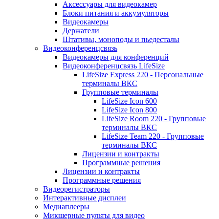
Аксессуары для видеокамер
Блоки питания и аккумуляторы
Видеокамеры
Держатели
Штативы, моноподы и пьедесталы
Видеоконференцсвязь
Видеокамеры для конференций
Видеоконференцсвязь LifeSize
LifeSize Express 220 - Персональные
терминалы ВКС
Групповые терминалы
LifeSize Icon 600
LifeSize Icon 800
LifeSize Room 220 - Групповые
терминалы ВКС
LifeSize Team 220 - Групповые
терминалы ВКС
Лицензии и контракты
Программные решения
Лицензии и контракты
Программные решения
Видеорегистраторы
Интерактивные дисплеи
Медиаплееры
Микшерные пульты для видео