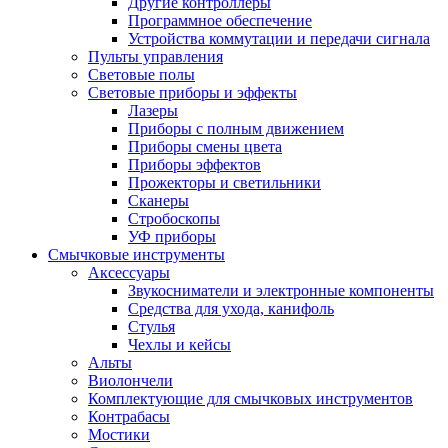
Другие контроллеры
Программное обеспечение
Устройства коммутации и передачи сигнала
Пульты управления
Световые полы
Световые приборы и эффекты
Лазеры
Приборы с полным движением
Приборы смены цвета
Приборы эффектов
Прожекторы и светильники
Сканеры
Стробоскопы
УФ приборы
Смычковые инструменты
Аксессуары
Звукосниматели и электронные компоненты
Средства для ухода, канифоль
Стулья
Чехлы и кейсы
Альты
Виолончели
Комплектующие для смычковых инструментов
Контрабасы
Мостики