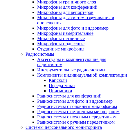
Микрофоны граничного слоя
Микрофоны для конференций
Микрофоны для репортеров
Микрофоны для систем озвучивания и
оповещения
Микрофоны для фото и видеокамер
Микрофоны измерительные
Микрофоны петличные
Микрофоны подвесные
Студийные микрофоны
Радиосистемы
Аксессуары и комплектующие для
радиосистем
Инструментальные радиосистемы
Компоненты индивидуальной комплектации
Капсюли
Передатчики
Приемники
Радиосистемы для конференций
Радиосистемы для фото и видеокамер
Радиосистемы с головным микрофоном
Радиосистемы с петличным микрофоном
Радиосистемы с поясным передатчиком
Радиосистемы с ручным передатчиком
Системы персонального мониторинга