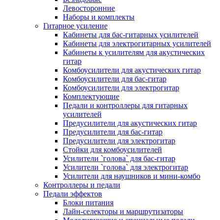
Левосторонние
Наборы и комплекты
Гитарное усиление
Кабинеты для бас-гитарных усилителей
Кабинеты для электрогитарных усилителей
Кабинеты к усилителям для акустических
гитар
Комбоусилители для акустических гитар
Комбоусилители для бас-гитар
Комбоусилители для электрогитар
Комплектующие
Педали и контроллеры для гитарных
усилителей
Предусилители для акустических гитар
Предусилители для бас-гитар
Предусилители для электрогитар
Стойки для комбоусилителей
Усилители `голова` для бас-гитар
Усилители `голова` для электрогитар
Усилители для наушников и мини-комбо
Контроллеры и педали
Педали эффектов
Блоки питания
Лайн-селекторы и маршрутизаторы