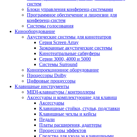
систем
Блоки управления конференц-системами
Программное обеспечение и лицензии для
конференц-систем
Системы голосования
Кинооборудование
Акустические системы для кинотеатров
Cерия Screen Array
Заэкранные акустические системы
Кинотеатральные сабвуферы
Серии 3000, 4000 и 5000
Системы Surround
Кинопроекционное оборудование
Процессоры Dolby
Цифровые процессоры
Клавишные инструменты
MIDI-клавиатуры / контроллеры
Аксессуары и комплектующие для клавиш
Аксессуары
Клавишные стойки, стулья, подставки
Клавишные чехлы и кейсы
Педали
Платы расширения, адаптеры
Процессоры эффектов
Средства для ухода за клавишными