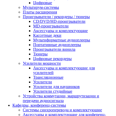
Цифровые
Мультирум-системы
Платы расширения
Проигрыватели / рекордеры / тюнеры
CD/DVD/HD-проигрыватели
MD-проигрыватели
Аксессуары и комплектующие
Кассетные деки
Мультиформатные аудиоплееры
Портативные аудиоплееры
Проигрыватели винила
Тюнеры
Цифровые рекордеры
Усилители мощности
Аксессуары и комплектующие для
усилителей
Трансляционные
Усилители
Усилители для наушников
Усилители студийные
Устройства коммутации, маршрутизации и
передачи аудиосигнала
Кафедры, конференц-системы
Cистемы синхроперевода и комплектующие
Аксессуары и комплектующие для конференц-