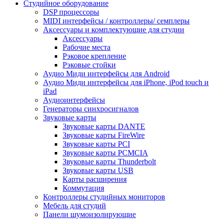
Студийное оборудование
DSP процессоры
MIDI интерфейсы / контроллеры/ семплеры
Аксессуары и комплектующие для студии
Аксессуары
Рабочие места
Рэковое крепление
Рэковые стойки
Аудио Миди интерфейсы для Android
Аудио Миди интерфейсы для iPhone, iPod touch и
iPad
Аудиоинтерфейсы
Генераторы синхросигналов
Звуковые карты
Звуковые карты DANTE
Звуковые карты FireWire
Звуковые карты PCI
Звуковые карты PCMCIA
Звуковые карты Thunderbolt
Звуковые карты USB
Карты расширения
Коммутация
Контроллеры студийных мониторов
Мебель для студий
Панели шумоизолирующие