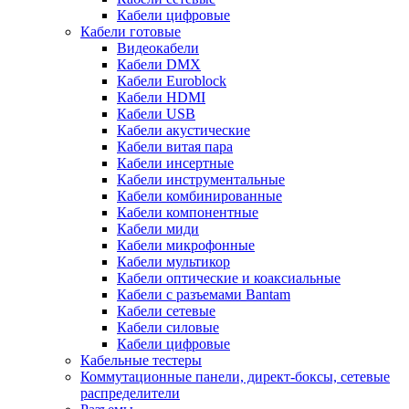
Кабели цифровые
Кабели готовые
Видеокабели
Кабели DMX
Кабели Euroblock
Кабели HDMI
Кабели USB
Кабели акустические
Кабели витая пара
Кабели инсертные
Кабели инструментальные
Кабели комбинированные
Кабели компонентные
Кабели миди
Кабели микрофонные
Кабели мультикор
Кабели оптические и коаксиальные
Кабели с разъемами Bantam
Кабели сетевые
Кабели силовые
Кабели цифровые
Кабельные тестеры
Коммутационные панели, директ-боксы, сетевые
распределители