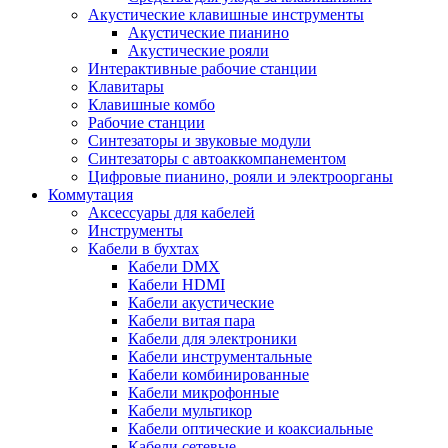
Акустические клавишные инструменты
Акустические пианино
Акустические рояли
Интерактивные рабочие станции
Клавитары
Клавишные комбо
Рабочие станции
Синтезаторы и звуковые модули
Синтезаторы с автоаккомпанементом
Цифровые пианино, рояли и электроорганы
Коммутация
Аксессуары для кабелей
Инструменты
Кабели в бухтах
Кабели DMX
Кабели HDMI
Кабели акустические
Кабели витая пара
Кабели для электроники
Кабели инструментальные
Кабели комбинированные
Кабели микрофонные
Кабели мультикор
Кабели оптические и коаксиальные
Кабели сетевые