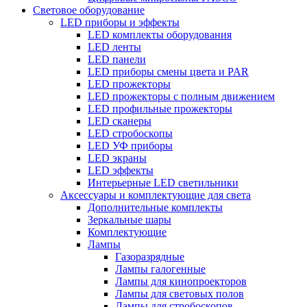
Световое оборудование
LED приборы и эффекты
LED комплекты оборудования
LED ленты
LED панели
LED приборы смены цвета и PAR
LED прожекторы
LED прожекторы с полным движением
LED профильные прожекторы
LED сканеры
LED стробоскопы
LED УФ приборы
LED экраны
LED эффекты
Интерьерные LED светильники
Аксессуары и комплектующие для света
Дополнительные комплекты
Зеркальные шары
Комплектующие
Лампы
Газоразрядные
Лампы галогенные
Лампы для кинопроекторов
Лампы для световых полов
Лампы для стробоскопов