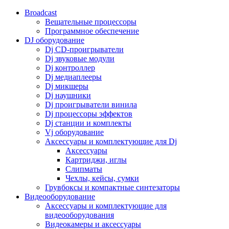
Broadcast
Вещательные процессоры
Программное обеспечение
DJ оборудование
Dj CD-проигрыватели
Dj звуковые модули
Dj контроллер
Dj медиаплееры
Dj микшеры
Dj наушники
Dj проигрыватели винила
Dj процессоры эффектов
Dj станции и комплекты
Vj оборудование
Аксессуары и комплектующие для Dj
Аксессуары
Картриджи, иглы
Слипматы
Чехлы, кейсы, сумки
Грувбоксы и компактные синтезаторы
Видеооборудование
Аксессуары и комплектующие для
видеооборудования
Видеокамеры и аксессуары