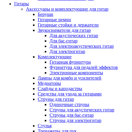
Гитары
Аксессуары и комплектующие для гитар
Беруши
Гитарные ремни
Гитарные стойки и держатели
Звукосниматели для гитар
Для акустических гитар
Для бас-гитар
Для электроакустических гитар
Для электрогитар
Комплектующие
Гитарная фурнитура
Фурнитура для педалей эффектов
Электронные компоненты
Лампы для комбо и усилителей
Медиаторы
Слайды и каподастры
Средства для ухода за гитарами
Струны для гитар
Одиночные струны
Струны для акустических гитар
Струны для бас-гитар
Струны для электрогитар
Стулья
Тренажеры для рук