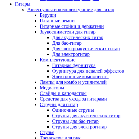
Гитары
Аксессуары и комплектующие для гитар
Беруши
Гитарные ремни
Гитарные стойки и держатели
Звукосниматели для гитар
Для акустических гитар
Для бас-гитар
Для электроакустических гитар
Для электрогитар
Комплектующие
Гитарная фурнитура
Фурнитура для педалей эффектов
Электронные компоненты
Лампы для комбо и усилителей
Медиаторы
Слайды и каподастры
Средства для ухода за гитарами
Струны для гитар
Одиночные струны
Струны для акустических гитар
Струны для бас-гитар
Струны для электрогитар
Стулья
Тренажеры для рук