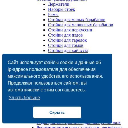
Держатели
Наборы стоек
Рамы
Стойки для малых барабанов
Стойки для маршевых барабанов
Стойки для перкуссии
Стойки для пэдов
Стойки для тарелок
Стойки для томов
Стойки для хай-хэта
Стулья
Чехлы, кейсы, сумки
Сайт использует файлы cookie и данные об
Барабанные установки/ударные установки
ip-адресе пользователя для обеспечения
Акустические
максимального удобства его использования.
Электронные
Барабаны
Продолжая пользоваться сайтом, вы
Mалый барабан / Snare
автоматически с этим соглашаетесь.
Деревянные
Именные
Узнать больше
Металлические
Бас-барабан / Bass
Маршевый барабан
Скрыть
Напольный том / Tom floor
Пэды для электронных ударных установок
Репетиционные пэды, накладки, демпферы,