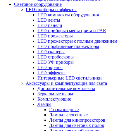
Световое оборудование
LED приборы и эффекты
LED комплекты оборудования
LED ленты
LED панели
LED приборы смены цвета и PAR
LED прожекторы
LED прожекторы с полным движением
LED профильные прожекторы
LED сканеры
LED стробоскопы
LED УФ приборы
LED экраны
LED эффекты
Интерьерные LED светильники
Аксессуары и комплектующие для света
Дополнительные комплекты
Зеркальные шары
Комплектующие
Лампы
Газоразрядные
Лампы галогенные
Лампы для кинопроекторов
Лампы для световых полов
Лампы для стробоскопов