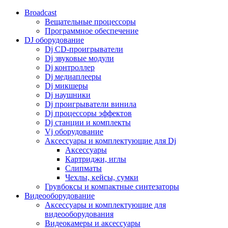
Broadcast
Вещательные процессоры
Программное обеспечение
DJ оборудование
Dj CD-проигрыватели
Dj звуковые модули
Dj контроллер
Dj медиаплееры
Dj микшеры
Dj наушники
Dj проигрыватели винила
Dj процессоры эффектов
Dj станции и комплекты
Vj оборудование
Аксессуары и комплектующие для Dj
Аксессуары
Картриджи, иглы
Слипматы
Чехлы, кейсы, сумки
Грувбоксы и компактные синтезаторы
Видеооборудование
Аксессуары и комплектующие для
видеооборудования
Видеокамеры и аксессуары