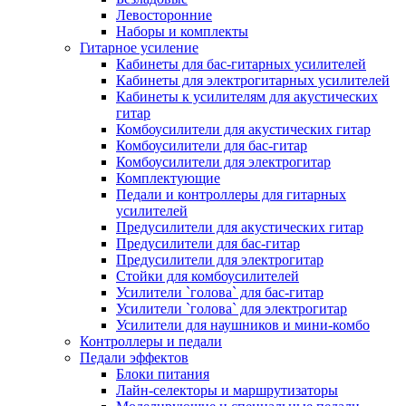
Левосторонние
Наборы и комплекты
Гитарное усиление
Кабинеты для бас-гитарных усилителей
Кабинеты для электрогитарных усилителей
Кабинеты к усилителям для акустических
гитар
Комбоусилители для акустических гитар
Комбоусилители для бас-гитар
Комбоусилители для электрогитар
Комплектующие
Педали и контроллеры для гитарных
усилителей
Предусилители для акустических гитар
Предусилители для бас-гитар
Предусилители для электрогитар
Стойки для комбоусилителей
Усилители `голова` для бас-гитар
Усилители `голова` для электрогитар
Усилители для наушников и мини-комбо
Контроллеры и педали
Педали эффектов
Блоки питания
Лайн-селекторы и маршрутизаторы