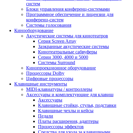
систем
Блоки управления конференц-системами
Программное обеспечение и лицензии для
конференц-систем
Системы голосования
Кинооборудование
Акустические системы для кинотеатров
Cерия Screen Array
Заэкранные акустические системы
Кинотеатральные сабвуферы
Серии 3000, 4000 и 5000
Системы Surround
Кинопроекционное оборудование
Процессоры Dolby
Цифровые процессоры
Клавишные инструменты
MIDI-клавиатуры / контроллеры
Аксессуары и комплектующие для клавиш
Аксессуары
Клавишные стойки, стулья, подставки
Клавишные чехлы и кейсы
Педали
Платы расширения, адаптеры
Процессоры эффектов
Средства для ухода за клавишными