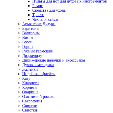
Пульты для нот для духовых инструментов
Ремни
Средства для ухода
Трости
Чехлы и кейсы
Армянские Дудуки
Баритоны
Валторны
Вистл
Гобои
Горны
Губные гармошки
Диджериду
Дирижерские палочки и аксессуары
Духовая мелодика
Жалейки
Индейские флейты
Казу
Кларнеты
Корнеты
Окарины
Охотничий рожок
Саксофоны
Свирели
Свистки