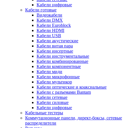
Кабели цифровые
Кабели готовые
Видеокабели
Кабели DMX
Кабели Euroblock
Кабели HDMI
Кабели USB
Кабели акустические
Кабели витая пара
Кабели инсертные
Кабели инструментальные
Кабели комбинированные
Кабели компонентные
Кабели миди
Кабели микрофонные
Кабели мультикор
Кабели оптические и коаксиальные
Кабели с разъемами Bantam
Кабели сетевые
Кабели силовые
Кабели цифровые
Кабельные тестеры
Коммутационные панели, директ-боксы, сетевые
распределители