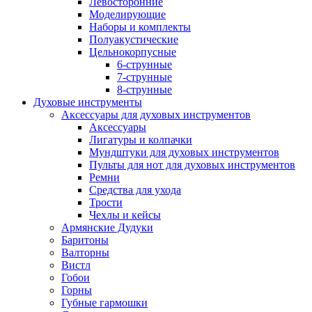
Левосторонние
Моделирующие
Наборы и комплекты
Полуакустические
Цельнокорпусные
6-струнные
7-струнные
8-струнные
Духовые инструменты
Аксессуары для духовых инструментов
Аксессуары
Лигатуры и колпачки
Мундштуки для духовых инструментов
Пульты для нот для духовых инструментов
Ремни
Средства для ухода
Трости
Чехлы и кейсы
Армянские Дудуки
Баритоны
Валторны
Вистл
Гобои
Горны
Губные гармошки