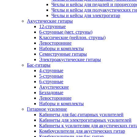
Чехлы и кейсы для педалей и процессор
Чехлы и кейсы для полуакустических ги
Чехлы и кейсы для электрогитар
Акустические гитары
12-струнные
6-струнные (мет. струны)
Классические (нейлон. струны)
Левосторонние
Наборы и комплекты
Семиструнные гитары
Электроакустические гитары
Бас-гитары
4-струнные
5-струнные
6-струнные
Акустические
Безладовые
Левосторонние
Наборы и комплекты
Гитарное усиление
Кабинеты для бас-гитарных усилителей
Кабинеты для электрогитарных усилителей
Кабинеты к усилителям для акустических гит
Комбоусилители для акустических гитар
Комбоусилители для бас-гитар