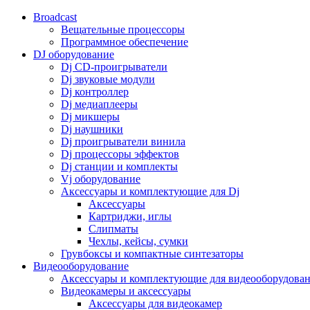
Broadcast
Вещательные процессоры
Программное обеспечение
DJ оборудование
Dj CD-проигрыватели
Dj звуковые модули
Dj контроллер
Dj медиаплееры
Dj микшеры
Dj наушники
Dj проигрыватели винила
Dj процессоры эффектов
Dj станции и комплекты
Vj оборудование
Аксессуары и комплектующие для Dj
Аксессуары
Картриджи, иглы
Слипматы
Чехлы, кейсы, сумки
Грувбоксы и компактные синтезаторы
Видеооборудование
Аксессуары и комплектующие для видеооборудова
Видеокамеры и аксессуары
Аксессуары для видеокамер