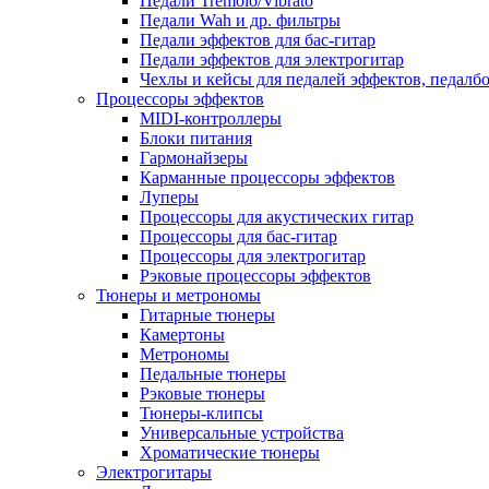
Педали Tremolo/Vibrato
Педали Wah и др. фильтры
Педали эффектов для бас-гитар
Педали эффектов для электрогитар
Чехлы и кейсы для педалей эффектов, педалб
Процессоры эффектов
MIDI-контроллеры
Блоки питания
Гармонайзеры
Карманные процессоры эффектов
Луперы
Процессоры для акустических гитар
Процессоры для бас-гитар
Процессоры для электрогитар
Рэковые процессоры эффектов
Тюнеры и метрономы
Гитарные тюнеры
Камертоны
Метрономы
Педальные тюнеры
Рэковые тюнеры
Тюнеры-клипсы
Универсальные устройства
Хроматические тюнеры
Электрогитары