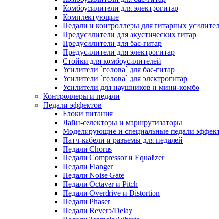
Комбоусилители для электрогитар
Комплектующие
Педали и контроллеры для гитарных усилите
Предусилители для акустических гитар
Предусилители для бас-гитар
Предусилители для электрогитар
Стойки для комбоусилителей
Усилители `голова` для бас-гитар
Усилители `голова` для электрогитар
Усилители для наушников и мини-комбо
Контроллеры и педали
Педали эффектов
Блоки питания
Лайн-селекторы и маршрутизаторы
Моделирующие и специальные педали эффек
Патч-кабели и разъемы для педалей
Педали Chorus
Педали Compressor и Equalizer
Педали Flanger
Педали Noise Gate
Педали Octaver и Pitch
Педали Overdrive и Distortion
Педали Phaser
Педали Reverb/Delay