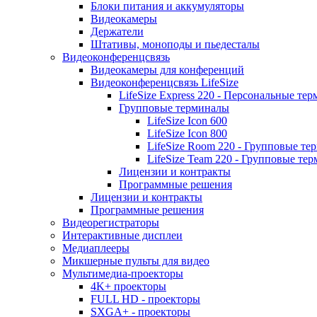
Блоки питания и аккумуляторы
Видеокамеры
Держатели
Штативы, моноподы и пьедесталы
Видеоконференцсвязь
Видеокамеры для конференций
Видеоконференцсвязь LifeSize
LifeSize Express 220 - Персональные т
Групповые терминалы
LifeSize Icon 600
LifeSize Icon 800
LifeSize Room 220 - Групповые т
LifeSize Team 220 - Групповые т
Лицензии и контракты
Программные решения
Лицензии и контракты
Программные решения
Видеорегистраторы
Интерактивные дисплеи
Медиаплееры
Микшерные пульты для видео
Мультимедиа-проекторы
4K+ проекторы
FULL HD - проекторы
SXGA+ - проекторы