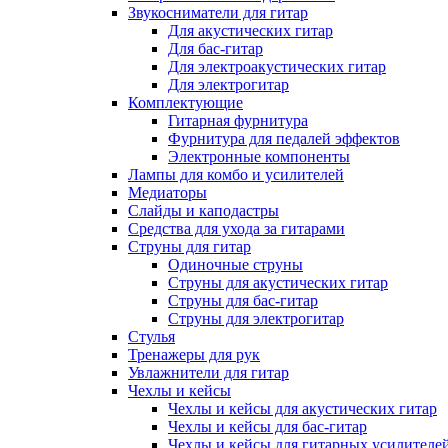
Звукосниматели для гитар
Для акустических гитар
Для бас-гитар
Для электроакустических гитар
Для электрогитар
Комплектующие
Гитарная фурнитура
Фурнитура для педалей эффектов
Электронные компоненты
Лампы для комбо и усилителей
Медиаторы
Слайды и каподастры
Средства для ухода за гитарами
Струны для гитар
Одиночные струны
Струны для акустических гитар
Струны для бас-гитар
Струны для электрогитар
Стулья
Тренажеры для рук
Увлажнители для гитар
Чехлы и кейсы
Чехлы и кейсы для акустических гитар
Чехлы и кейсы для бас-гитар
Чехлы и кейсы для гитарных усилителе