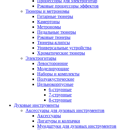
Процессоры для электрогитар
Рэковые процессоры эффектов
Тюнеры и метрономы
Гитарные тюнеры
Камертоны
Метрономы
Педальные тюнеры
Рэковые тюнеры
Тюнеры-клипсы
Универсальные устройства
Хроматические тюнеры
Электрогитары
Левосторонние
Моделирующие
Наборы и комплекты
Полуакустические
Цельнокорпусные
6-струнные
7-струнные
8-струнные
Духовые инструменты
Аксессуары для духовых инструментов
Аксессуары
Лигатуры и колпачки
Мундштуки для духовых инструментов