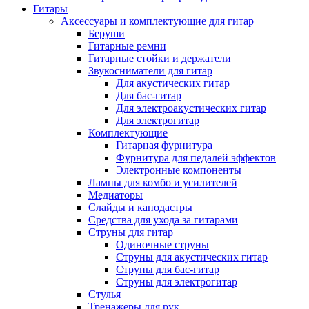
Гитары
Аксессуары и комплектующие для гитар
Беруши
Гитарные ремни
Гитарные стойки и держатели
Звукосниматели для гитар
Для акустических гитар
Для бас-гитар
Для электроакустических гитар
Для электрогитар
Комплектующие
Гитарная фурнитура
Фурнитура для педалей эффектов
Электронные компоненты
Лампы для комбо и усилителей
Медиаторы
Слайды и каподастры
Средства для ухода за гитарами
Струны для гитар
Одиночные струны
Струны для акустических гитар
Струны для бас-гитар
Струны для электрогитар
Стулья
Тренажеры для рук