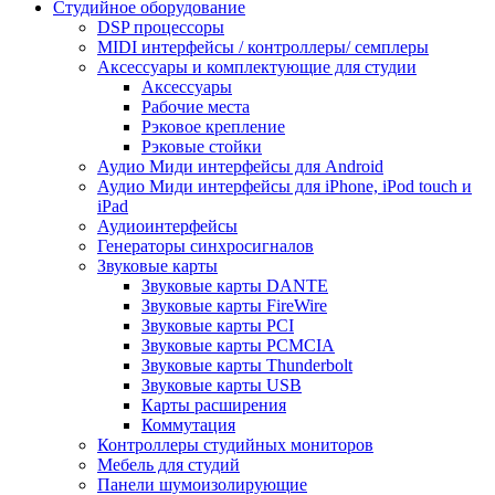
Студийное оборудование
DSP процессоры
MIDI интерфейсы / контроллеры/ семплеры
Аксессуары и комплектующие для студии
Аксессуары
Рабочие места
Рэковое крепление
Рэковые стойки
Аудио Миди интерфейсы для Android
Аудио Миди интерфейсы для iPhone, iPod touch и
iPad
Аудиоинтерфейсы
Генераторы синхросигналов
Звуковые карты
Звуковые карты DANTE
Звуковые карты FireWire
Звуковые карты PCI
Звуковые карты PCMCIA
Звуковые карты Thunderbolt
Звуковые карты USB
Карты расширения
Коммутация
Контроллеры студийных мониторов
Мебель для студий
Панели шумоизолирующие