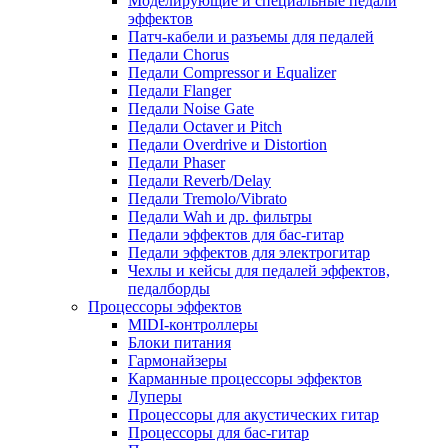
Моделирующие и специальные педали
эффектов
Патч-кабели и разъемы для педалей
Педали Chorus
Педали Compressor и Equalizer
Педали Flanger
Педали Noise Gate
Педали Octaver и Pitch
Педали Overdrive и Distortion
Педали Phaser
Педали Reverb/Delay
Педали Tremolo/Vibrato
Педали Wah и др. фильтры
Педали эффектов для бас-гитар
Педали эффектов для электрогитар
Чехлы и кейсы для педалей эффектов,
педалборды
Процессоры эффектов
MIDI-контроллеры
Блоки питания
Гармонайзеры
Карманные процессоры эффектов
Луперы
Процессоры для акустических гитар
Процессоры для бас-гитар