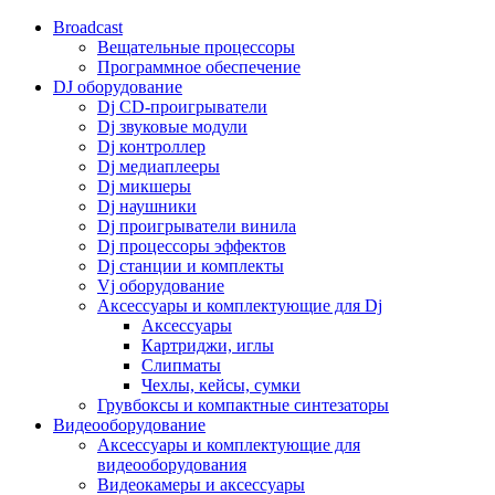
Broadcast
Вещательные процессоры
Программное обеспечение
DJ оборудование
Dj CD-проигрыватели
Dj звуковые модули
Dj контроллер
Dj медиаплееры
Dj микшеры
Dj наушники
Dj проигрыватели винила
Dj процессоры эффектов
Dj станции и комплекты
Vj оборудование
Аксессуары и комплектующие для Dj
Аксессуары
Картриджи, иглы
Слипматы
Чехлы, кейсы, сумки
Грувбоксы и компактные синтезаторы
Видеооборудование
Аксессуары и комплектующие для
видеооборудования
Видеокамеры и аксессуары