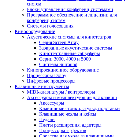
систем
Блоки управления конференц-системами
Программное обеспечение и лицензии для
конференц-систем
Системы голосования
Кинооборудование
Акустические системы для кинотеатров
Cерия Screen Array
Заэкранные акустические системы
Кинотеатральные сабвуферы
Серии 3000, 4000 и 5000
Системы Surround
Кинопроекционное оборудование
Процессоры Dolby
Цифровые процессоры
Клавишные инструменты
MIDI-клавиатуры / контроллеры
Аксессуары и комплектующие для клавиш
Аксессуары
Клавишные стойки, стулья, подставки
Клавишные чехлы и кейсы
Педали
Платы расширения, адаптеры
Процессоры эффектов
Средства для ухода за клавишными