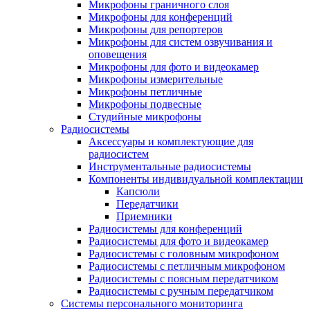
Микрофоны граничного слоя
Микрофоны для конференций
Микрофоны для репортеров
Микрофоны для систем озвучивания и
оповещения
Микрофоны для фото и видеокамер
Микрофоны измерительные
Микрофоны петличные
Микрофоны подвесные
Студийные микрофоны
Радиосистемы
Аксессуары и комплектующие для
радиосистем
Инструментальные радиосистемы
Компоненты индивидуальной комплектации
Капсюли
Передатчики
Приемники
Радиосистемы для конференций
Радиосистемы для фото и видеокамер
Радиосистемы с головным микрофоном
Радиосистемы с петличным микрофоном
Радиосистемы с поясным передатчиком
Радиосистемы с ручным передатчиком
Системы персонального мониторинга