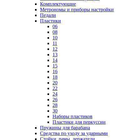
Комплектующие
Метрономы и приборы настройки
Педали
Пластики
06
08
10
11
12
13
14
15
16
18
20
22
24
26
28
30
Наборы пластиков
Пластики для перкуссии
Пружины для барабана
Средства по уходу за ударными
Стойки, рамы, держатели