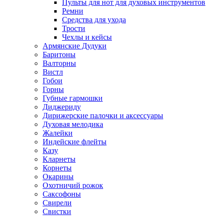
Пульты для нот для духовых инструментов
Ремни
Средства для ухода
Трости
Чехлы и кейсы
Армянские Дудуки
Баритоны
Валторны
Вистл
Гобои
Горны
Губные гармошки
Диджериду
Дирижерские палочки и аксессуары
Духовая мелодика
Жалейки
Индейские флейты
Казу
Кларнеты
Корнеты
Окарины
Охотничий рожок
Саксофоны
Свирели
Свистки