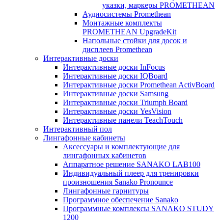
указки, маркеры PROMETHEAN
Аудиосистемы Promethean
Монтажные комплекты
PROMETHEAN UpgradeKit
Напольные стойки для досок и
дисплеев Promethean
Интерактивные доски
Интерактивные доски InFocus
Интерактивные доски IQBoard
Интерактивные доски Promethean ActivBoard
Интерактивные доски Samsung
Интерактивные доски Triumph Board
Интерактивные доски YesVision
Интерактивные панели TeachTouch
Интерактивный пол
Лингафонные кабинеты
Аксессуары и комплектующие для
лингафонных кабинетов
Аппаратное решение SANAKO LAB100
Индивидуальный плеер для тренировки
произношения Sanako Pronounce
Лингафонные гарнитуры
Программное обеспечение Sanako
Программные комплексы SANAKO STUDY
1200