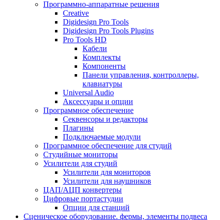
Программно-аппаратные решения
Creative
Digidesign Pro Tools
Digidesign Pro Tools Plugins
Pro Tools HD
Кабели
Комплекты
Компоненты
Панели управления, контроллеры,
клавиатуры
Universal Audio
Аксессуары и опции
Программное обеспечение
Cеквенсоры и редакторы
Плагины
Подключаемые модули
Программное обеспечение для студий
Студийные мониторы
Усилители для студий
Усилители для мониторов
Усилители для наушников
ЦАП/АЦП конвертеры
Цифровые портастудии
Опции для станций
Сценическое оборудование. фермы, элементы подвеса