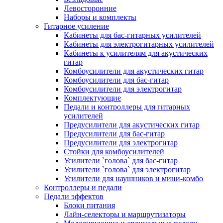
Левосторонние
Наборы и комплекты
Гитарное усиление
Кабинеты для бас-гитарных усилителей
Кабинеты для электрогитарных усилителей
Кабинеты к усилителям для акустических
гитар
Комбоусилители для акустических гитар
Комбоусилители для бас-гитар
Комбоусилители для электрогитар
Комплектующие
Педали и контроллеры для гитарных
усилителей
Предусилители для акустических гитар
Предусилители для бас-гитар
Предусилители для электрогитар
Стойки для комбоусилителей
Усилители `голова` для бас-гитар
Усилители `голова` для электрогитар
Усилители для наушников и мини-комбо
Контроллеры и педали
Педали эффектов
Блоки питания
Лайн-селекторы и маршрутизаторы