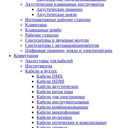
Акустические клавишные инструменты
Акустические пианино
Акустические рояли
Интерактивные рабочие станции
Клавитары
Клавишные комбо
Рабочие станции
Синтезаторы и звуковые модули
Синтезаторы с автоаккомпанементом
Цифровые пианино, рояли и электроорганы
Коммутация
Аксессуары для кабелей
Инструменты
Кабели в бухтах
Кабели DMX
Кабели HDMI
Кабели акустические
Кабели витая пара
Кабели для электроники
Кабели инструментальные
Кабели комбинированные
Кабели микрофонные
Кабели мультикор
Кабели оптические и коаксиальные
Кабели сетевые