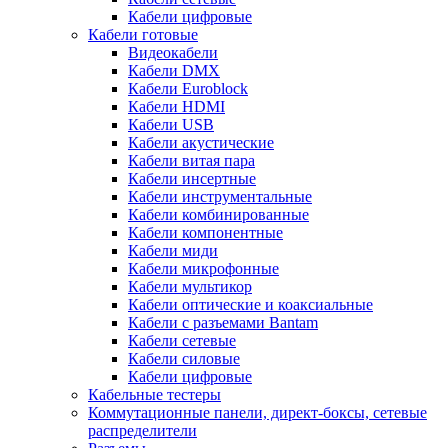
Кабели цифровые
Кабели готовые
Видеокабели
Кабели DMX
Кабели Euroblock
Кабели HDMI
Кабели USB
Кабели акустические
Кабели витая пара
Кабели инсертные
Кабели инструментальные
Кабели комбинированные
Кабели компонентные
Кабели миди
Кабели микрофонные
Кабели мультикор
Кабели оптические и коаксиальные
Кабели с разъемами Bantam
Кабели сетевые
Кабели силовые
Кабели цифровые
Кабельные тестеры
Коммутационные панели, директ-боксы, сетевые
распределители