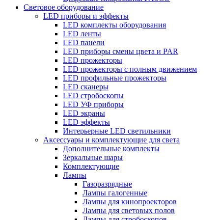
Световое оборудование
LED приборы и эффекты
LED комплекты оборудования
LED ленты
LED панели
LED приборы смены цвета и PAR
LED прожекторы
LED прожекторы с полным движением
LED профильные прожекторы
LED сканеры
LED стробоскопы
LED УФ приборы
LED экраны
LED эффекты
Интерьерные LED светильники
Аксессуары и комплектующие для света
Дополнительные комплекты
Зеркальные шары
Комплектующие
Лампы
Газоразрядные
Лампы галогенные
Лампы для кинопроекторов
Лампы для световых полов
Лампы для стробоскопов