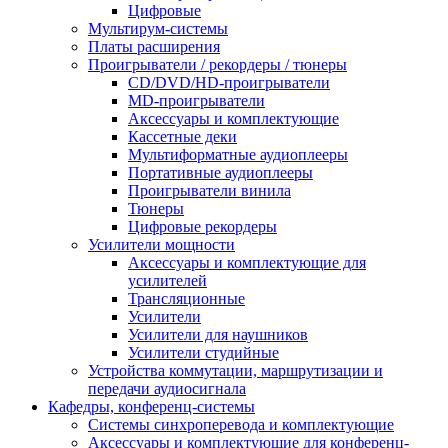
Цифровые
Мультирум-системы
Платы расширения
Проигрыватели / рекордеры / тюнеры
CD/DVD/HD-проигрыватели
MD-проигрыватели
Аксессуары и комплектующие
Кассетные деки
Мультиформатные аудиоплееры
Портативные аудиоплееры
Проигрыватели винила
Тюнеры
Цифровые рекордеры
Усилители мощности
Аксессуары и комплектующие для
усилителей
Трансляционные
Усилители
Усилители для наушников
Усилители студийные
Устройства коммутации, маршрутизации и
передачи аудиосигнала
Кафедры, конференц-системы
Cистемы синхроперевода и комплектующие
Аксессуары и комплектующие для конференц-