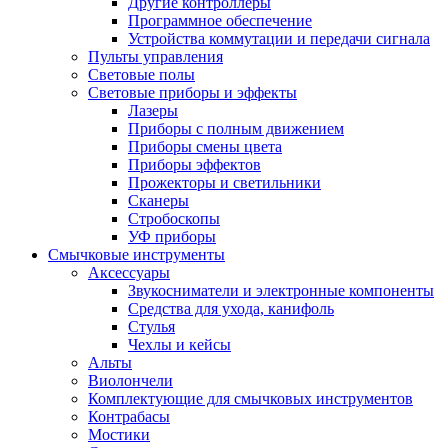
Другие контроллеры
Программное обеспечение
Устройства коммутации и передачи сигнала
Пульты управления
Световые полы
Световые приборы и эффекты
Лазеры
Приборы с полным движением
Приборы смены цвета
Приборы эффектов
Прожекторы и светильники
Сканеры
Стробоскопы
УФ приборы
Смычковые инструменты
Аксессуары
Звукосниматели и электронные компоненты
Средства для ухода, канифоль
Стулья
Чехлы и кейсы
Альты
Виолончели
Комплектующие для смычковых инструментов
Контрабасы
Мостики