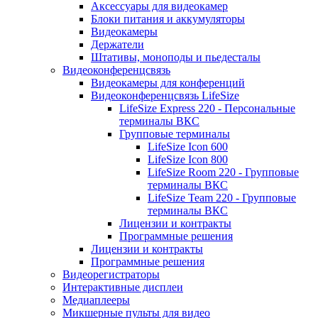
Аксессуары для видеокамер
Блоки питания и аккумуляторы
Видеокамеры
Держатели
Штативы, моноподы и пьедесталы
Видеоконференцсвязь
Видеокамеры для конференций
Видеоконференцсвязь LifeSize
LifeSize Express 220 - Персональные
терминалы ВКС
Групповые терминалы
LifeSize Icon 600
LifeSize Icon 800
LifeSize Room 220 - Групповые
терминалы ВКС
LifeSize Team 220 - Групповые
терминалы ВКС
Лицензии и контракты
Программные решения
Лицензии и контракты
Программные решения
Видеорегистраторы
Интерактивные дисплеи
Медиаплееры
Микшерные пульты для видео