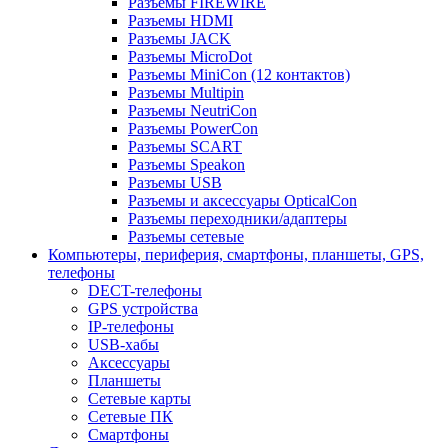
Разъемы FIREWIRE
Разъемы HDMI
Разъемы JACK
Разъемы MicroDot
Разъемы MiniCon (12 контактов)
Разъемы Multipin
Разъемы NeutriCon
Разъемы PowerCon
Разъемы SCART
Разъемы Speakon
Разъемы USB
Разъемы и аксессуары OpticalCon
Разъемы переходники/адаптеры
Разъемы сетевые
Компьютеры, периферия, смартфоны, планшеты, GPS,
телефоны
DECT-телефоны
GPS устройства
IP-телефоны
USB-хабы
Аксессуары
Планшеты
Сетевые карты
Сетевые ПК
Смартфоны