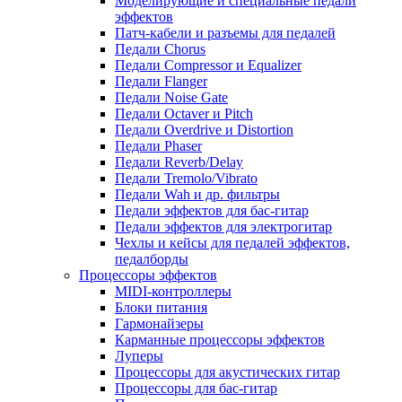
Моделирующие и специальные педали
эффектов
Патч-кабели и разъемы для педалей
Педали Chorus
Педали Compressor и Equalizer
Педали Flanger
Педали Noise Gate
Педали Octaver и Pitch
Педали Overdrive и Distortion
Педали Phaser
Педали Reverb/Delay
Педали Tremolo/Vibrato
Педали Wah и др. фильтры
Педали эффектов для бас-гитар
Педали эффектов для электрогитар
Чехлы и кейсы для педалей эффектов,
педалборды
Процессоры эффектов
MIDI-контроллеры
Блоки питания
Гармонайзеры
Карманные процессоры эффектов
Луперы
Процессоры для акустических гитар
Процессоры для бас-гитар