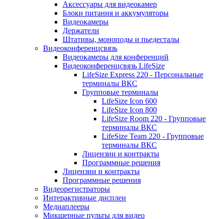
Аксессуары для видеокамер
Блоки питания и аккумуляторы
Видеокамеры
Держатели
Штативы, моноподы и пьедесталы
Видеоконференцсвязь
Видеокамеры для конференций
Видеоконференцсвязь LifeSize
LifeSize Express 220 - Персональные
терминалы ВКС
Групповые терминалы
LifeSize Icon 600
LifeSize Icon 800
LifeSize Room 220 - Групповые
терминалы ВКС
LifeSize Team 220 - Групповые
терминалы ВКС
Лицензии и контракты
Программные решения
Лицензии и контракты
Программные решения
Видеорегистраторы
Интерактивные дисплеи
Медиаплееры
Микшерные пульты для видео