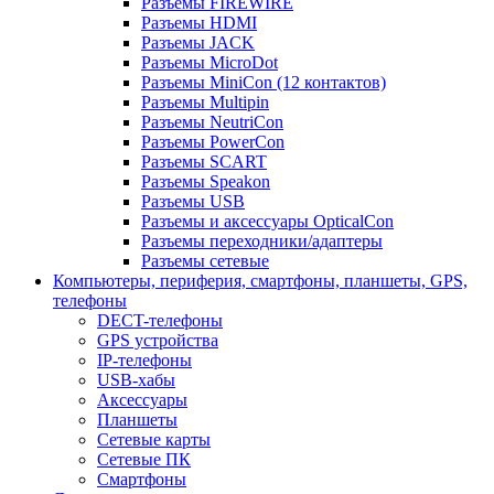
Разъемы FIREWIRE
Разъемы HDMI
Разъемы JACK
Разъемы MicroDot
Разъемы MiniCon (12 контактов)
Разъемы Multipin
Разъемы NeutriCon
Разъемы PowerCon
Разъемы SCART
Разъемы Speakon
Разъемы USB
Разъемы и аксессуары OpticalCon
Разъемы переходники/адаптеры
Разъемы сетевые
Компьютеры, периферия, смартфоны, планшеты, GPS,
телефоны
DECT-телефоны
GPS устройства
IP-телефоны
USB-хабы
Аксессуары
Планшеты
Сетевые карты
Сетевые ПК
Смартфоны