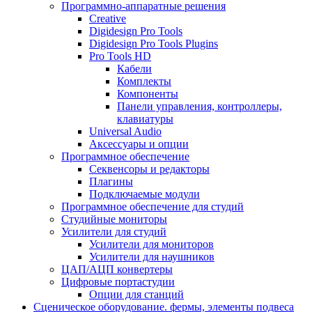
Программно-аппаратные решения
Creative
Digidesign Pro Tools
Digidesign Pro Tools Plugins
Pro Tools HD
Кабели
Комплекты
Компоненты
Панели управления, контроллеры,
клавиатуры
Universal Audio
Аксессуары и опции
Программное обеспечение
Cеквенсоры и редакторы
Плагины
Подключаемые модули
Программное обеспечение для студий
Студийные мониторы
Усилители для студий
Усилители для мониторов
Усилители для наушников
ЦАП/АЦП конвертеры
Цифровые портастудии
Опции для станций
Сценическое оборудование. фермы, элементы подвеса