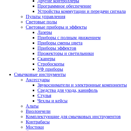
Другие контроллеры
Программное обеспечение
Устройства коммутации и передачи сигнала
Пульты управления
Световые полы
Световые приборы и эффекты
Лазеры
Приборы с полным движением
Приборы смены цвета
Приборы эффектов
Прожекторы и светильники
Сканеры
Стробоскопы
УФ приборы
Смычковые инструменты
Аксессуары
Звукосниматели и электронные компоненты
Средства для ухода, канифоль
Стулья
Чехлы и кейсы
Альты
Виолончели
Комплектующие для смычковых инструментов
Контрабасы
Мостики