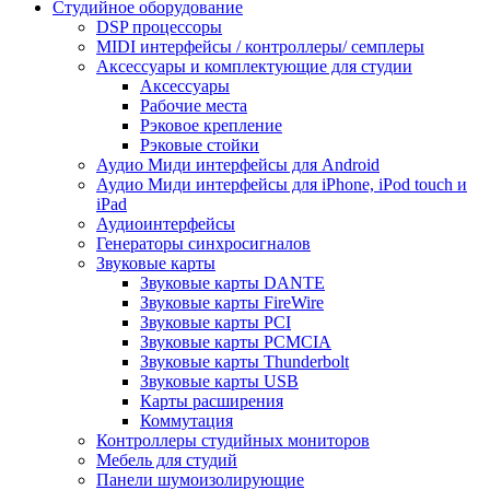
Студийное оборудование
DSP процессоры
MIDI интерфейсы / контроллеры/ семплеры
Аксессуары и комплектующие для студии
Аксессуары
Рабочие места
Рэковое крепление
Рэковые стойки
Аудио Миди интерфейсы для Android
Аудио Миди интерфейсы для iPhone, iPod touch и
iPad
Аудиоинтерфейсы
Генераторы синхросигналов
Звуковые карты
Звуковые карты DANTE
Звуковые карты FireWire
Звуковые карты PCI
Звуковые карты PCMCIA
Звуковые карты Thunderbolt
Звуковые карты USB
Карты расширения
Коммутация
Контроллеры студийных мониторов
Мебель для студий
Панели шумоизолирующие