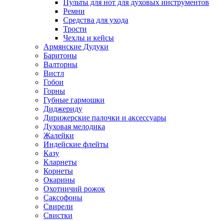
Пульты для нот для духовых инструментов
Ремни
Средства для ухода
Трости
Чехлы и кейсы
Армянские Дудуки
Баритоны
Валторны
Вистл
Гобои
Горны
Губные гармошки
Диджериду
Дирижерские палочки и аксессуары
Духовая мелодика
Жалейки
Индейские флейты
Казу
Кларнеты
Корнеты
Окарины
Охотничий рожок
Саксофоны
Свирели
Свистки