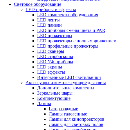
Световое оборудование
LED приборы и эффекты
LED комплекты оборудования
LED ленты
LED панели
LED приборы смены цвета и PAR
LED прожекторы
LED прожекторы с полным движением
LED профильные прожекторы
LED сканеры
LED стробоскопы
LED УФ приборы
LED экраны
LED эффекты
Интерьерные LED светильники
Аксессуары и комплектующие для света
Дополнительные комплекты
Зеркальные шары
Комплектующие
Лампы
Газоразрядные
Лампы галогенные
Лампы для кинопроекторов
Лампы для световых полов
Лампы для стробоскопов