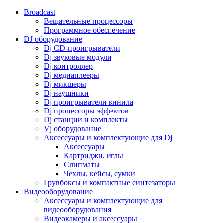
Broadcast
Вещательные процессоры
Программное обеспечение
DJ оборудование
Dj CD-проигрыватели
Dj звуковые модули
Dj контроллер
Dj медиаплееры
Dj микшеры
Dj наушники
Dj проигрыватели винила
Dj процессоры эффектов
Dj станции и комплекты
Vj оборудование
Аксессуары и комплектующие для Dj
Аксессуары
Картриджи, иглы
Слипматы
Чехлы, кейсы, сумки
Грувбоксы и компактные синтезаторы
Видеооборудование
Аксессуары и комплектующие для
видеооборудования
Видеокамеры и аксессуары