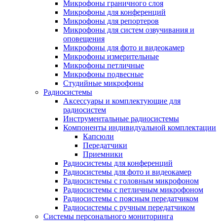
Микрофоны граничного слоя
Микрофоны для конференций
Микрофоны для репортеров
Микрофоны для систем озвучивания и
оповещения
Микрофоны для фото и видеокамер
Микрофоны измерительные
Микрофоны петличные
Микрофоны подвесные
Студийные микрофоны
Радиосистемы
Аксессуары и комплектующие для
радиосистем
Инструментальные радиосистемы
Компоненты индивидуальной комплектации
Капсюли
Передатчики
Приемники
Радиосистемы для конференций
Радиосистемы для фото и видеокамер
Радиосистемы с головным микрофоном
Радиосистемы с петличным микрофоном
Радиосистемы с поясным передатчиком
Радиосистемы с ручным передатчиком
Системы персонального мониторинга