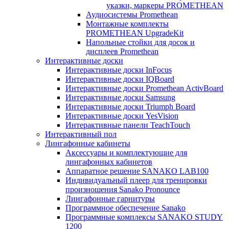
указки, маркеры PROMETHEAN
Аудиосистемы Promethean
Монтажные комплекты
PROMETHEAN UpgradeKit
Напольные стойки для досок и
дисплеев Promethean
Интерактивные доски
Интерактивные доски InFocus
Интерактивные доски IQBoard
Интерактивные доски Promethean ActivBoard
Интерактивные доски Samsung
Интерактивные доски Triumph Board
Интерактивные доски YesVision
Интерактивные панели TeachTouch
Интерактивный пол
Лингафонные кабинеты
Аксессуары и комплектующие для
лингафонных кабинетов
Аппаратное решение SANAKO LAB100
Индивидуальный плеер для тренировки
произношения Sanako Pronounce
Лингафонные гарнитуры
Программное обеспечение Sanako
Программные комплексы SANAKO STUDY
1200