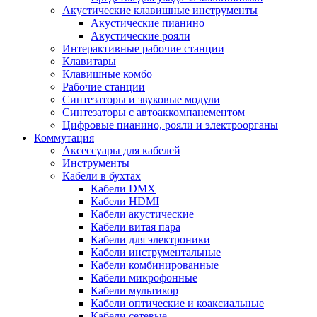
Акустические клавишные инструменты
Акустические пианино
Акустические рояли
Интерактивные рабочие станции
Клавитары
Клавишные комбо
Рабочие станции
Синтезаторы и звуковые модули
Синтезаторы с автоаккомпанементом
Цифровые пианино, рояли и электроорганы
Коммутация
Аксессуары для кабелей
Инструменты
Кабели в бухтах
Кабели DMX
Кабели HDMI
Кабели акустические
Кабели витая пара
Кабели для электроники
Кабели инструментальные
Кабели комбинированные
Кабели микрофонные
Кабели мультикор
Кабели оптические и коаксиальные
Кабели сетевые