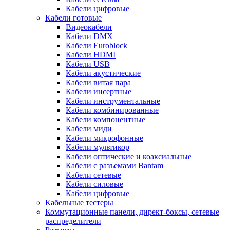
Кабели цифровые
Кабели готовые
Видеокабели
Кабели DMX
Кабели Euroblock
Кабели HDMI
Кабели USB
Кабели акустические
Кабели витая пара
Кабели инсертные
Кабели инструментальные
Кабели комбинированные
Кабели компонентные
Кабели миди
Кабели микрофонные
Кабели мультикор
Кабели оптические и коаксиальные
Кабели с разъемами Bantam
Кабели сетевые
Кабели силовые
Кабели цифровые
Кабельные тестеры
Коммутационные панели, директ-боксы, сетевые
распределители