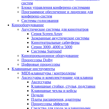
систем
Блоки управления конференц-системами
Программное обеспечение и лицензии для
конференц-систем
Системы голосования
Кинооборудование
Акустические системы для кинотеатров
Cерия Screen Array
Заэкранные акустические системы
Кинотеатральные сабвуферы
Серии 3000, 4000 и 5000
Системы Surround
Кинопроекционное оборудование
Процессоры Dolby
Цифровые процессоры
Клавишные инструменты
MIDI-клавиатуры / контроллеры
Аксессуары и комплектующие для клавиш
Аксессуары
Клавишные стойки, стулья, подставки
Клавишные чехлы и кейсы
Педали
Платы расширения, адаптеры
Процессоры эффектов
Средства для ухода за клавишными