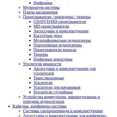
Цифровые
Мультирум-системы
Платы расширения
Проигрыватели / рекордеры / тюнеры
CD/DVD/HD-проигрыватели
MD-проигрыватели
Аксессуары и комплектующие
Кассетные деки
Мультиформатные аудиоплееры
Портативные аудиоплееры
Проигрыватели винила
Тюнеры
Цифровые рекордеры
Усилители мощности
Аксессуары и комплектующие для
усилителей
Трансляционные
Усилители
Усилители для наушников
Усилители студийные
Устройства коммутации, маршрутизации и
передачи аудиосигнала
Кафедры, конференц-системы
Cистемы синхроперевода и комплектующие
Аксессуары и комплектующие для конференц-