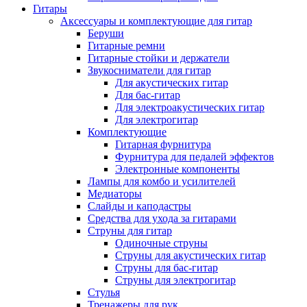
Гитары
Аксессуары и комплектующие для гитар
Беруши
Гитарные ремни
Гитарные стойки и держатели
Звукосниматели для гитар
Для акустических гитар
Для бас-гитар
Для электроакустических гитар
Для электрогитар
Комплектующие
Гитарная фурнитура
Фурнитура для педалей эффектов
Электронные компоненты
Лампы для комбо и усилителей
Медиаторы
Слайды и каподастры
Средства для ухода за гитарами
Струны для гитар
Одиночные струны
Струны для акустических гитар
Струны для бас-гитар
Струны для электрогитар
Стулья
Тренажеры для рук