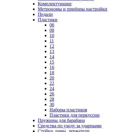
Комплектующие
Метрономы и приборы настройки
Педали
Пластики
06
08
10
11
12
13
14
15
16
18
20
22
24
26
28
30
Наборы пластиков
Пластики для перкуссии
Пружины для барабана
Средства по уходу за ударными
Стойки, рамы, держатели