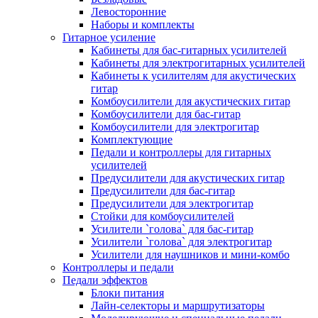
Левосторонние
Наборы и комплекты
Гитарное усиление
Кабинеты для бас-гитарных усилителей
Кабинеты для электрогитарных усилителей
Кабинеты к усилителям для акустических
гитар
Комбоусилители для акустических гитар
Комбоусилители для бас-гитар
Комбоусилители для электрогитар
Комплектующие
Педали и контроллеры для гитарных
усилителей
Предусилители для акустических гитар
Предусилители для бас-гитар
Предусилители для электрогитар
Стойки для комбоусилителей
Усилители `голова` для бас-гитар
Усилители `голова` для электрогитар
Усилители для наушников и мини-комбо
Контроллеры и педали
Педали эффектов
Блоки питания
Лайн-селекторы и маршрутизаторы