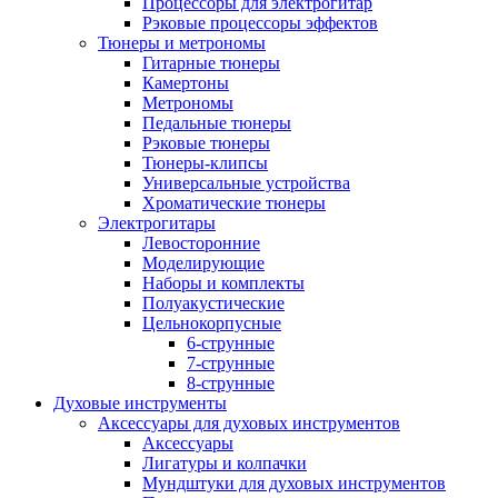
Процессоры для электрогитар
Рэковые процессоры эффектов
Тюнеры и метрономы
Гитарные тюнеры
Камертоны
Метрономы
Педальные тюнеры
Рэковые тюнеры
Тюнеры-клипсы
Универсальные устройства
Хроматические тюнеры
Электрогитары
Левосторонние
Моделирующие
Наборы и комплекты
Полуакустические
Цельнокорпусные
6-струнные
7-струнные
8-струнные
Духовые инструменты
Аксессуары для духовых инструментов
Аксессуары
Лигатуры и колпачки
Мундштуки для духовых инструментов