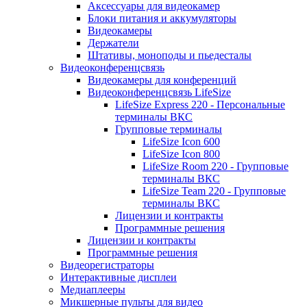
Аксессуары для видеокамер
Блоки питания и аккумуляторы
Видеокамеры
Держатели
Штативы, моноподы и пьедесталы
Видеоконференцсвязь
Видеокамеры для конференций
Видеоконференцсвязь LifeSize
LifeSize Express 220 - Персональные
терминалы ВКС
Групповые терминалы
LifeSize Icon 600
LifeSize Icon 800
LifeSize Room 220 - Групповые
терминалы ВКС
LifeSize Team 220 - Групповые
терминалы ВКС
Лицензии и контракты
Программные решения
Лицензии и контракты
Программные решения
Видеорегистраторы
Интерактивные дисплеи
Медиаплееры
Микшерные пульты для видео