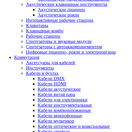
Акустические клавишные инструменты
Акустические пианино
Акустические рояли
Интерактивные рабочие станции
Клавитары
Клавишные комбо
Рабочие станции
Синтезаторы и звуковые модули
Синтезаторы с автоаккомпанементом
Цифровые пианино, рояли и электроорганы
Коммутация
Аксессуары для кабелей
Инструменты
Кабели в бухтах
Кабели DMX
Кабели HDMI
Кабели акустические
Кабели витая пара
Кабели для электроники
Кабели инструментальные
Кабели комбинированные
Кабели микрофонные
Кабели мультикор
Кабели оптические и коаксиальные
Кабели сетевые