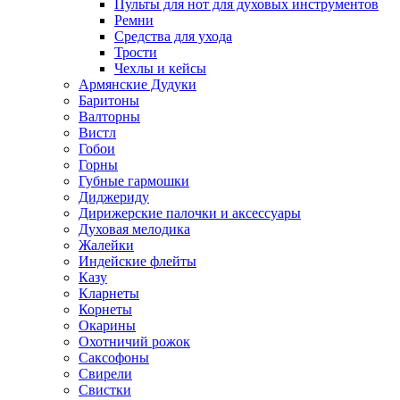
Пульты для нот для духовых инструментов
Ремни
Средства для ухода
Трости
Чехлы и кейсы
Армянские Дудуки
Баритоны
Валторны
Вистл
Гобои
Горны
Губные гармошки
Диджериду
Дирижерские палочки и аксессуары
Духовая мелодика
Жалейки
Индейские флейты
Казу
Кларнеты
Корнеты
Окарины
Охотничий рожок
Саксофоны
Свирели
Свистки