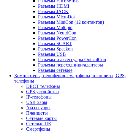
Разъемы FIREWIRE
Разъемы HDMI
Разъемы JACK
Разъемы MicroDot
Разъемы MiniCon (12 контактов)
Разъемы Multipin
Разъемы NeutriCon
Разъемы PowerCon
Разъемы SCART
Разъемы Speakon
Разъемы USB
Разъемы и аксессуары OpticalCon
Разъемы переходники/адаптеры
Разъемы сетевые
Компьютеры, периферия, смартфоны, планшеты, GPS,
телефоны
DECT-телефоны
GPS устройства
IP-телефоны
USB-хабы
Аксессуары
Планшеты
Сетевые карты
Сетевые ПК
Смартфоны