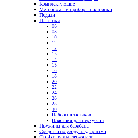
Комплектующие
Метрономы и приборы настройки
Педали
Пластики
06
08
10
11
12
13
14
15
16
18
20
22
24
26
28
30
Наборы пластиков
Пластики для перкуссии
Пружины для барабана
Средства по уходу за ударными
Стойки, рамы, держатели