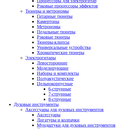
Процессоры для электрогитар
Рэковые процессоры эффектов
Тюнеры и метрономы
Гитарные тюнеры
Камертоны
Метрономы
Педальные тюнеры
Рэковые тюнеры
Тюнеры-клипсы
Универсальные устройства
Хроматические тюнеры
Электрогитары
Левосторонние
Моделирующие
Наборы и комплекты
Полуакустические
Цельнокорпусные
6-струнные
7-струнные
8-струнные
Духовые инструменты
Аксессуары для духовых инструментов
Аксессуары
Лигатуры и колпачки
Мундштуки для духовых инструментов