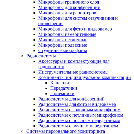
Микрофоны граничного слоя
Микрофоны для конференций
Микрофоны для репортеров
Микрофоны для систем озвучивания и
оповещения
Микрофоны для фото и видеокамер
Микрофоны измерительные
Микрофоны петличные
Микрофоны подвесные
Студийные микрофоны
Радиосистемы
Аксессуары и комплектующие для
радиосистем
Инструментальные радиосистемы
Компоненты индивидуальной комплектации
Капсюли
Передатчики
Приемники
Радиосистемы для конференций
Радиосистемы для фото и видеокамер
Радиосистемы с головным микрофоном
Радиосистемы с петличным микрофоном
Радиосистемы с поясным передатчиком
Радиосистемы с ручным передатчиком
Системы персонального мониторинга