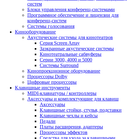
систем
Блоки управления конференц-системами
Программное обеспечение и лицензии для
конференц-систем
Системы голосования
Кинооборудование
Акустические системы для кинотеатров
Cерия Screen Array
Заэкранные акустические системы
Кинотеатральные сабвуферы
Серии 3000, 4000 и 5000
Системы Surround
Кинопроекционное оборудование
Процессоры Dolby
Цифровые процессоры
Клавишные инструменты
MIDI-клавиатуры / контроллеры
Аксессуары и комплектующие для клавиш
Аксессуары
Клавишные стойки, стулья, подставки
Клавишные чехлы и кейсы
Педали
Платы расширения, адаптеры
Процессоры эффектов
Средства для ухода за клавишными