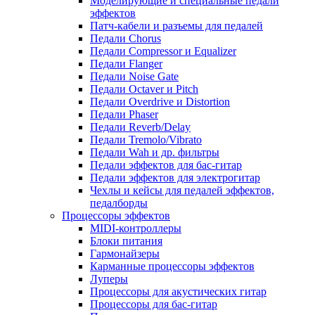
Моделирующие и специальные педали
эффектов
Патч-кабели и разъемы для педалей
Педали Chorus
Педали Compressor и Equalizer
Педали Flanger
Педали Noise Gate
Педали Octaver и Pitch
Педали Overdrive и Distortion
Педали Phaser
Педали Reverb/Delay
Педали Tremolo/Vibrato
Педали Wah и др. фильтры
Педали эффектов для бас-гитар
Педали эффектов для электрогитар
Чехлы и кейсы для педалей эффектов,
педалборды
Процессоры эффектов
MIDI-контроллеры
Блоки питания
Гармонайзеры
Карманные процессоры эффектов
Луперы
Процессоры для акустических гитар
Процессоры для бас-гитар