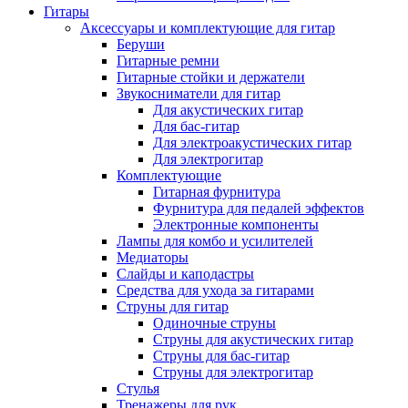
Гитары
Аксессуары и комплектующие для гитар
Беруши
Гитарные ремни
Гитарные стойки и держатели
Звукосниматели для гитар
Для акустических гитар
Для бас-гитар
Для электроакустических гитар
Для электрогитар
Комплектующие
Гитарная фурнитура
Фурнитура для педалей эффектов
Электронные компоненты
Лампы для комбо и усилителей
Медиаторы
Слайды и каподастры
Средства для ухода за гитарами
Струны для гитар
Одиночные струны
Струны для акустических гитар
Струны для бас-гитар
Струны для электрогитар
Стулья
Тренажеры для рук