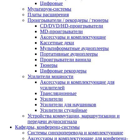
Цифровые
Мультирум-системы
Платы расширения
Проигрыватели / рекордеры / тюнеры
CD/DVD/HD-проигрыватели
MD-проигрыватели
Аксессуары и комплектующие
Кассетные деки
Мультиформатные аудиоплееры
Портативные аудиоплееры
Проигрыватели винила
Тюнеры
Цифровые рекордеры
Усилители мощности
Аксессуары и комплектующие для
усилителей
Трансляционные
Усилители
Усилители для наушников
Усилители студийные
Устройства коммутации, маршрутизации и
передачи аудиосигнала
Кафедры, конференц-системы
Cистемы синхроперевода и комплектующие
Аксессуары и комплектующие для конференц-