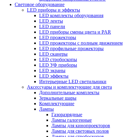
Световое оборудование
LED приборы и эффекты
LED комплекты оборудования
LED ленты
LED панели
LED приборы смены цвета и PAR
LED прожекторы
LED прожекторы с полным движением
LED профильные прожекторы
LED сканеры
LED стробоскопы
LED УФ приборы
LED экраны
LED эффекты
Интерьерные LED светильники
Аксессуары и комплектующие для света
Дополнительные комплекты
Зеркальные шары
Комплектующие
Лампы
Газоразрядные
Лампы галогенные
Лампы для кинопроекторов
Лампы для световых полов
Лампы для стробоскопов