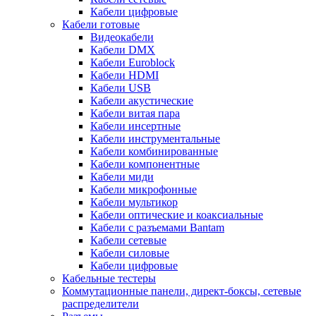
Кабели цифровые
Кабели готовые
Видеокабели
Кабели DMX
Кабели Euroblock
Кабели HDMI
Кабели USB
Кабели акустические
Кабели витая пара
Кабели инсертные
Кабели инструментальные
Кабели комбинированные
Кабели компонентные
Кабели миди
Кабели микрофонные
Кабели мультикор
Кабели оптические и коаксиальные
Кабели с разъемами Bantam
Кабели сетевые
Кабели силовые
Кабели цифровые
Кабельные тестеры
Коммутационные панели, директ-боксы, сетевые
распределители