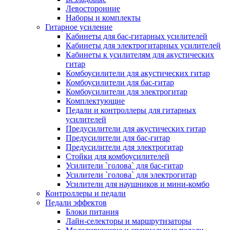
Левосторонние
Наборы и комплекты
Гитарное усиление
Кабинеты для бас-гитарных усилителей
Кабинеты для электрогитарных усилителей
Кабинеты к усилителям для акустических
гитар
Комбоусилители для акустических гитар
Комбоусилители для бас-гитар
Комбоусилители для электрогитар
Комплектующие
Педали и контроллеры для гитарных
усилителей
Предусилители для акустических гитар
Предусилители для бас-гитар
Предусилители для электрогитар
Стойки для комбоусилителей
Усилители `голова` для бас-гитар
Усилители `голова` для электрогитар
Усилители для наушников и мини-комбо
Контроллеры и педали
Педали эффектов
Блоки питания
Лайн-селекторы и маршрутизаторы