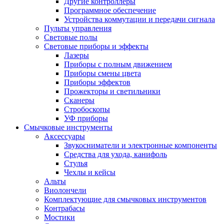
Другие контроллеры
Программное обеспечение
Устройства коммутации и передачи сигнала
Пульты управления
Световые полы
Световые приборы и эффекты
Лазеры
Приборы с полным движением
Приборы смены цвета
Приборы эффектов
Прожекторы и светильники
Сканеры
Стробоскопы
УФ приборы
Смычковые инструменты
Аксессуары
Звукосниматели и электронные компоненты
Средства для ухода, канифоль
Стулья
Чехлы и кейсы
Альты
Виолончели
Комплектующие для смычковых инструментов
Контрабасы
Мостики