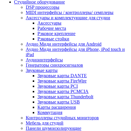
Студийное оборудование
DSP процессоры
MIDI интерфейсы / контроллеры/ семплеры
Аксессуары и комплектующие для студии
Аксессуары
Рабочие места
Рэковое крепление
Рэковые стойки
Аудио Миди интерфейсы для Android
Аудио Миди интерфейсы для iPhone, iPod touch и
iPad
Аудиоинтерфейсы
Генераторы синхросигналов
Звуковые карты
Звуковые карты DANTE
Звуковые карты FireWire
Звуковые карты PCI
Звуковые карты PCMCIA
Звуковые карты Thunderbolt
Звуковые карты USB
Карты расширения
Коммутация
Контроллеры студийных мониторов
Мебель для студий
Панели шумоизолирующие