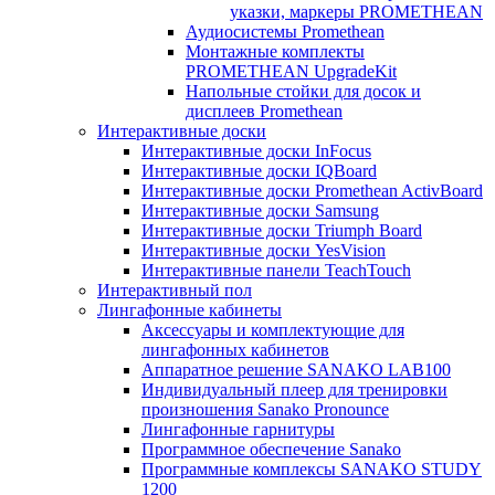
указки, маркеры PROMETHEAN
Аудиосистемы Promethean
Монтажные комплекты
PROMETHEAN UpgradeKit
Напольные стойки для досок и
дисплеев Promethean
Интерактивные доски
Интерактивные доски InFocus
Интерактивные доски IQBoard
Интерактивные доски Promethean ActivBoard
Интерактивные доски Samsung
Интерактивные доски Triumph Board
Интерактивные доски YesVision
Интерактивные панели TeachTouch
Интерактивный пол
Лингафонные кабинеты
Аксессуары и комплектующие для
лингафонных кабинетов
Аппаратное решение SANAKO LAB100
Индивидуальный плеер для тренировки
произношения Sanako Pronounce
Лингафонные гарнитуры
Программное обеспечение Sanako
Программные комплексы SANAKO STUDY
1200