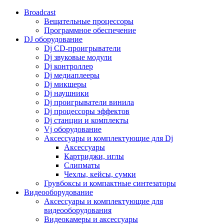
Broadcast
Вещательные процессоры
Программное обеспечение
DJ оборудование
Dj CD-проигрыватели
Dj звуковые модули
Dj контроллер
Dj медиаплееры
Dj микшеры
Dj наушники
Dj проигрыватели винила
Dj процессоры эффектов
Dj станции и комплекты
Vj оборудование
Аксессуары и комплектующие для Dj
Аксессуары
Картриджи, иглы
Слипматы
Чехлы, кейсы, сумки
Грувбоксы и компактные синтезаторы
Видеооборудование
Аксессуары и комплектующие для
видеооборудования
Видеокамеры и аксессуары