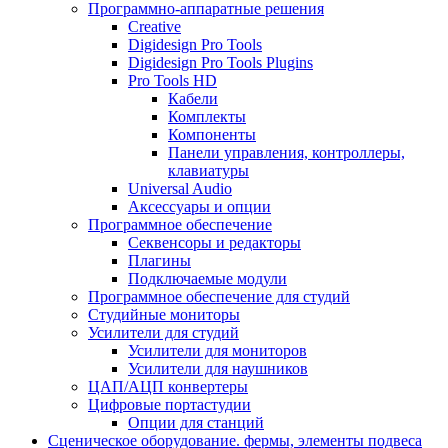
Программно-аппаратные решения
Creative
Digidesign Pro Tools
Digidesign Pro Tools Plugins
Pro Tools HD
Кабели
Комплекты
Компоненты
Панели управления, контроллеры,
клавиатуры
Universal Audio
Аксессуары и опции
Программное обеспечение
Cеквенсоры и редакторы
Плагины
Подключаемые модули
Программное обеспечение для студий
Студийные мониторы
Усилители для студий
Усилители для мониторов
Усилители для наушников
ЦАП/АЦП конвертеры
Цифровые портастудии
Опции для станций
Сценическое оборудование. фермы, элементы подвеса