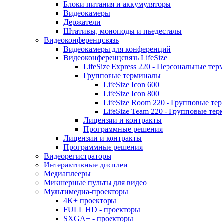
Блоки питания и аккумуляторы
Видеокамеры
Держатели
Штативы, моноподы и пьедесталы
Видеоконференцсвязь
Видеокамеры для конференций
Видеоконференцсвязь LifeSize
LifeSize Express 220 - Персональные т
Групповые терминалы
LifeSize Icon 600
LifeSize Icon 800
LifeSize Room 220 - Групповые т
LifeSize Team 220 - Групповые т
Лицензии и контракты
Программные решения
Лицензии и контракты
Программные решения
Видеорегистраторы
Интерактивные дисплеи
Медиаплееры
Микшерные пульты для видео
Мультимедиа-проекторы
4K+ проекторы
FULL HD - проекторы
SXGA+ - проекторы