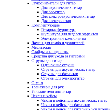
Звукосниматели для гитар
Для акустических гитар
Для бас-гитар
Для электроакустических гитар
Для электрогитар
Комплектующие
Гитарная фурнитура
Фурнитура для педалей эффектов
Электронные компоненты
Лампы для комбо и усилителей
Медиаторы
Слайды и каподастры
Средства для ухода за гитарами
Струны для гитар
Одиночные струны
Струны для акустических гитар
Струны для бас-гитар
Струны для электрогитар
Стулья
Тренажеры для рук
Увлажнители для гитар
Чехлы и кейсы
Чехлы и кейсы для акустических гитар
Чехлы и кейсы для бас-гитар
Чехлы и кейсы для гитарных усилителе