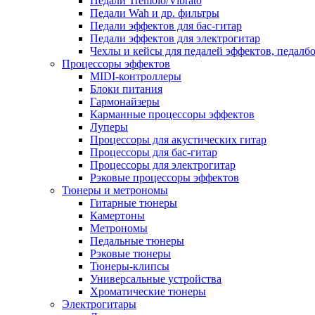
Педали Tremolo/Vibrato
Педали Wah и др. фильтры
Педали эффектов для бас-гитар
Педали эффектов для электрогитар
Чехлы и кейсы для педалей эффектов, педалб
Процессоры эффектов
MIDI-контроллеры
Блоки питания
Гармонайзеры
Карманные процессоры эффектов
Луперы
Процессоры для акустических гитар
Процессоры для бас-гитар
Процессоры для электрогитар
Рэковые процессоры эффектов
Тюнеры и метрономы
Гитарные тюнеры
Камертоны
Метрономы
Педальные тюнеры
Рэковые тюнеры
Тюнеры-клипсы
Универсальные устройства
Хроматические тюнеры
Электрогитары