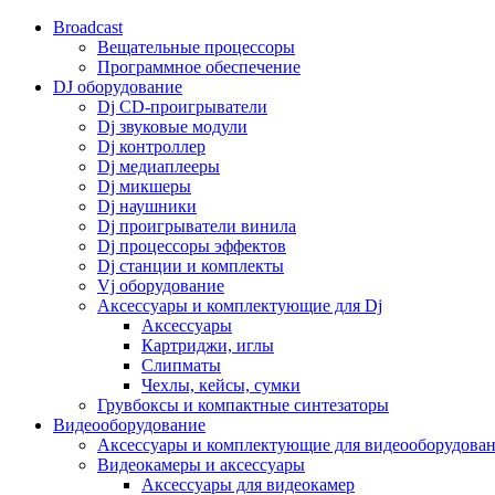
Broadcast
Вещательные процессоры
Программное обеспечение
DJ оборудование
Dj CD-проигрыватели
Dj звуковые модули
Dj контроллер
Dj медиаплееры
Dj микшеры
Dj наушники
Dj проигрыватели винила
Dj процессоры эффектов
Dj станции и комплекты
Vj оборудование
Аксессуары и комплектующие для Dj
Аксессуары
Картриджи, иглы
Слипматы
Чехлы, кейсы, сумки
Грувбоксы и компактные синтезаторы
Видеооборудование
Аксессуары и комплектующие для видеооборудова
Видеокамеры и аксессуары
Аксессуары для видеокамер