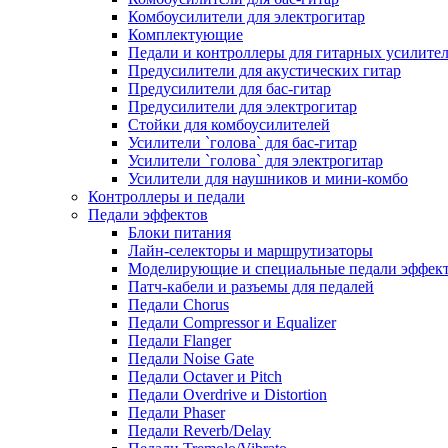
Комбоусилители для электрогитар
Комплектующие
Педали и контроллеры для гитарных усилите
Предусилители для акустических гитар
Предусилители для бас-гитар
Предусилители для электрогитар
Стойки для комбоусилителей
Усилители `голова` для бас-гитар
Усилители `голова` для электрогитар
Усилители для наушников и мини-комбо
Контроллеры и педали
Педали эффектов
Блоки питания
Лайн-селекторы и маршрутизаторы
Моделирующие и специальные педали эффек
Патч-кабели и разъемы для педалей
Педали Chorus
Педали Compressor и Equalizer
Педали Flanger
Педали Noise Gate
Педали Octaver и Pitch
Педали Overdrive и Distortion
Педали Phaser
Педали Reverb/Delay