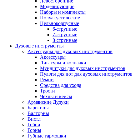
Левосторонние
Моделирующие
Наборы и комплекты
Полуакустические
Цельнокорпусные
6-струнные
7-струнные
8-струнные
Духовые инструменты
Аксессуары для духовых инструментов
Аксессуары
Лигатуры и колпачки
Мундштуки для духовых инструментов
Пульты для нот для духовых инструментов
Ремни
Средства для ухода
Трости
Чехлы и кейсы
Армянские Дудуки
Баритоны
Валторны
Вистл
Гобои
Горны
Губные гармошки