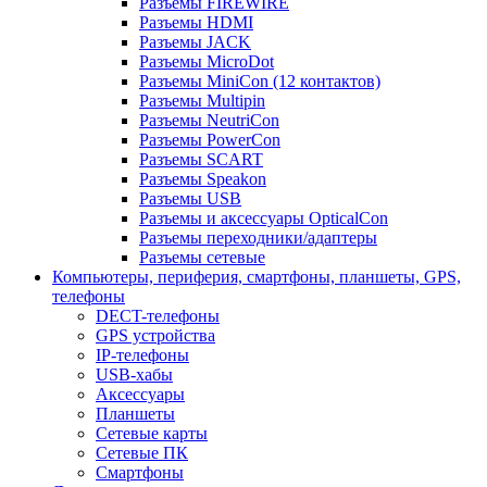
Разъемы FIREWIRE
Разъемы HDMI
Разъемы JACK
Разъемы MicroDot
Разъемы MiniCon (12 контактов)
Разъемы Multipin
Разъемы NeutriCon
Разъемы PowerCon
Разъемы SCART
Разъемы Speakon
Разъемы USB
Разъемы и аксессуары OpticalCon
Разъемы переходники/адаптеры
Разъемы сетевые
Компьютеры, периферия, смартфоны, планшеты, GPS,
телефоны
DECT-телефоны
GPS устройства
IP-телефоны
USB-хабы
Аксессуары
Планшеты
Сетевые карты
Сетевые ПК
Смартфоны