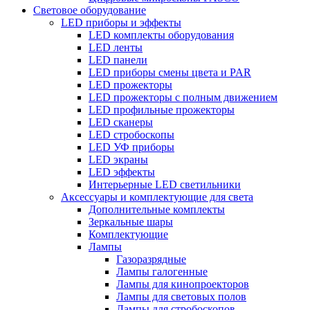
Световое оборудование
LED приборы и эффекты
LED комплекты оборудования
LED ленты
LED панели
LED приборы смены цвета и PAR
LED прожекторы
LED прожекторы с полным движением
LED профильные прожекторы
LED сканеры
LED стробоскопы
LED УФ приборы
LED экраны
LED эффекты
Интерьерные LED светильники
Аксессуары и комплектующие для света
Дополнительные комплекты
Зеркальные шары
Комплектующие
Лампы
Газоразрядные
Лампы галогенные
Лампы для кинопроекторов
Лампы для световых полов
Лампы для стробоскопов