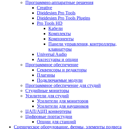
Программно-аппаратные решения
Creative
Digidesign Pro Tools
Digidesign Pro Tools Plugins
Pro Tools HD
Кабели
Комплекты
Компоненты
Панели управления, контроллеры,
клавиатуры
Universal Audio
Аксессуары и опции
Программное обеспечение
Cеквенсоры и редакторы
Плагины
Подключаемые модули
Программное обеспечение для студий
Студийные мониторы
Усилители для студий
Усилители для мониторов
Усилители для наушников
ЦАП/АЦП конвертеры
Цифровые портастудии
Опции для станций
Сценическое оборудование. фермы, элементы подвеса