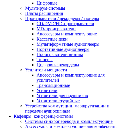
Цифровые
Мультирум-системы
Платы расширения
Проигрыватели / рекордеры / тюнеры
CD/DVD/HD-проигрыватели
MD-проигрыватели
Аксессуары и комплектующие
Кассетные деки
Мультиформатные аудиоплееры
Портативные аудиоплееры
Проигрыватели винила
Тюнеры
Цифровые рекордеры
Усилители мощности
Аксессуары и комплектующие для
усилителей
Трансляционные
Усилители
Усилители для наушников
Усилители студийные
Устройства коммутации, маршрутизации и
передачи аудиосигнала
Кафедры, конференц-системы
Cистемы синхроперевода и комплектующие
Аксессуары и комплектующие для конференц-