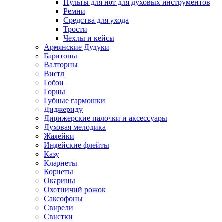
Пульты для нот для духовых инструментов
Ремни
Средства для ухода
Трости
Чехлы и кейсы
Армянские Дудуки
Баритоны
Валторны
Вистл
Гобои
Горны
Губные гармошки
Диджериду
Дирижерские палочки и аксессуары
Духовая мелодика
Жалейки
Индейские флейты
Казу
Кларнеты
Корнеты
Окарины
Охотничий рожок
Саксофоны
Свирели
Свистки