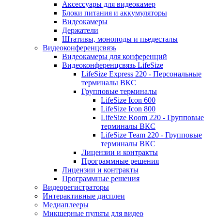
Аксессуары для видеокамер
Блоки питания и аккумуляторы
Видеокамеры
Держатели
Штативы, моноподы и пьедесталы
Видеоконференцсвязь
Видеокамеры для конференций
Видеоконференцсвязь LifeSize
LifeSize Express 220 - Персональные
терминалы ВКС
Групповые терминалы
LifeSize Icon 600
LifeSize Icon 800
LifeSize Room 220 - Групповые
терминалы ВКС
LifeSize Team 220 - Групповые
терминалы ВКС
Лицензии и контракты
Программные решения
Лицензии и контракты
Программные решения
Видеорегистраторы
Интерактивные дисплеи
Медиаплееры
Микшерные пульты для видео