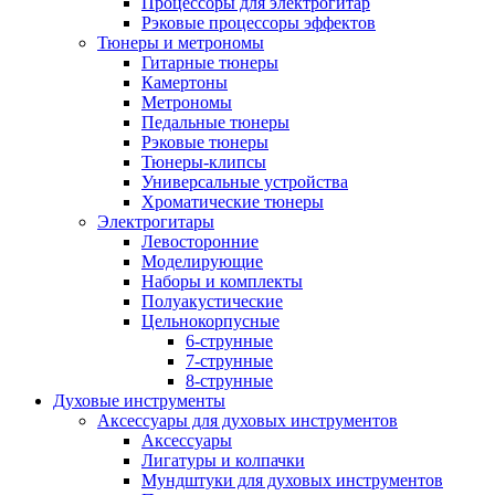
Процессоры для электрогитар
Рэковые процессоры эффектов
Тюнеры и метрономы
Гитарные тюнеры
Камертоны
Метрономы
Педальные тюнеры
Рэковые тюнеры
Тюнеры-клипсы
Универсальные устройства
Хроматические тюнеры
Электрогитары
Левосторонние
Моделирующие
Наборы и комплекты
Полуакустические
Цельнокорпусные
6-струнные
7-струнные
8-струнные
Духовые инструменты
Аксессуары для духовых инструментов
Аксессуары
Лигатуры и колпачки
Мундштуки для духовых инструментов