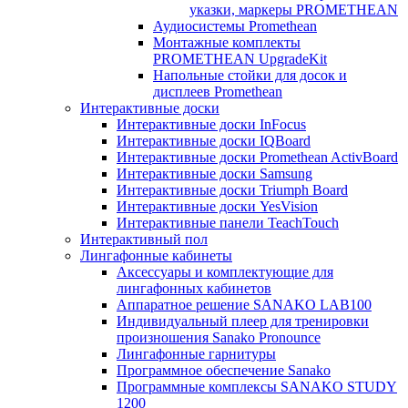
указки, маркеры PROMETHEAN
Аудиосистемы Promethean
Монтажные комплекты
PROMETHEAN UpgradeKit
Напольные стойки для досок и
дисплеев Promethean
Интерактивные доски
Интерактивные доски InFocus
Интерактивные доски IQBoard
Интерактивные доски Promethean ActivBoard
Интерактивные доски Samsung
Интерактивные доски Triumph Board
Интерактивные доски YesVision
Интерактивные панели TeachTouch
Интерактивный пол
Лингафонные кабинеты
Аксессуары и комплектующие для
лингафонных кабинетов
Аппаратное решение SANAKO LAB100
Индивидуальный плеер для тренировки
произношения Sanako Pronounce
Лингафонные гарнитуры
Программное обеспечение Sanako
Программные комплексы SANAKO STUDY
1200