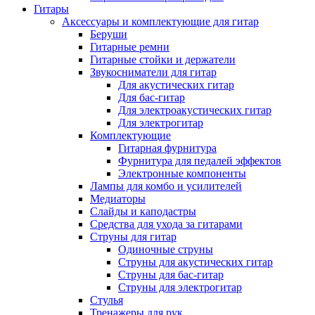
Гитары
Аксессуары и комплектующие для гитар
Беруши
Гитарные ремни
Гитарные стойки и держатели
Звукосниматели для гитар
Для акустических гитар
Для бас-гитар
Для электроакустических гитар
Для электрогитар
Комплектующие
Гитарная фурнитура
Фурнитура для педалей эффектов
Электронные компоненты
Лампы для комбо и усилителей
Медиаторы
Слайды и каподастры
Средства для ухода за гитарами
Струны для гитар
Одиночные струны
Струны для акустических гитар
Струны для бас-гитар
Струны для электрогитар
Стулья
Тренажеры для рук