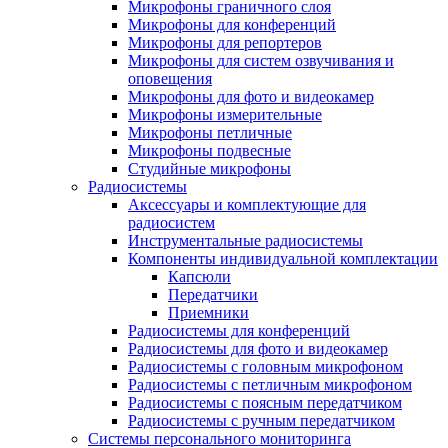
Микрофоны граничного слоя
Микрофоны для конференций
Микрофоны для репортеров
Микрофоны для систем озвучивания и
оповещения
Микрофоны для фото и видеокамер
Микрофоны измерительные
Микрофоны петличные
Микрофоны подвесные
Студийные микрофоны
Радиосистемы
Аксессуары и комплектующие для
радиосистем
Инструментальные радиосистемы
Компоненты индивидуальной комплектации
Капсюли
Передатчики
Приемники
Радиосистемы для конференций
Радиосистемы для фото и видеокамер
Радиосистемы с головным микрофоном
Радиосистемы с петличным микрофоном
Радиосистемы с поясным передатчиком
Радиосистемы с ручным передатчиком
Системы персонального мониторинга