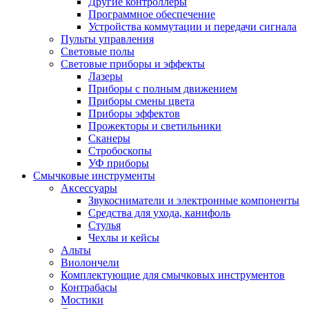
Другие контроллеры
Программное обеспечение
Устройства коммутации и передачи сигнала
Пульты управления
Световые полы
Световые приборы и эффекты
Лазеры
Приборы с полным движением
Приборы смены цвета
Приборы эффектов
Прожекторы и светильники
Сканеры
Стробоскопы
УФ приборы
Смычковые инструменты
Аксессуары
Звукосниматели и электронные компоненты
Средства для ухода, канифоль
Стулья
Чехлы и кейсы
Альты
Виолончели
Комплектующие для смычковых инструментов
Контрабасы
Мостики