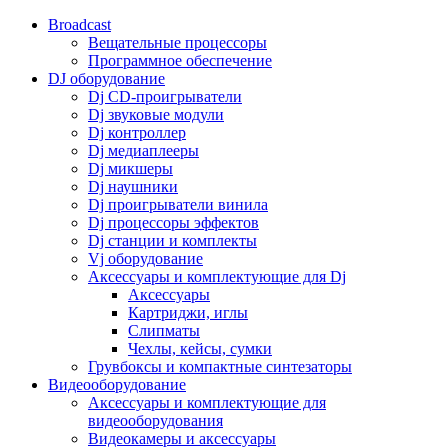
Broadcast
Вещательные процессоры
Программное обеспечение
DJ оборудование
Dj CD-проигрыватели
Dj звуковые модули
Dj контроллер
Dj медиаплееры
Dj микшеры
Dj наушники
Dj проигрыватели винила
Dj процессоры эффектов
Dj станции и комплекты
Vj оборудование
Аксессуары и комплектующие для Dj
Аксессуары
Картриджи, иглы
Слипматы
Чехлы, кейсы, сумки
Грувбоксы и компактные синтезаторы
Видеооборудование
Аксессуары и комплектующие для
видеооборудования
Видеокамеры и аксессуары