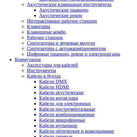
Акустические клавишные инструменты
Акустические пианино
Акустические рояли
Интерактивные рабочие станции
Клавитары
Клавишные комбо
Рабочие станции
Синтезаторы и звуковые модули
Синтезаторы с автоаккомпанементом
Цифровые пианино, рояли и электроорганы
Коммутация
Аксессуары для кабелей
Инструменты
Кабели в бухтах
Кабели DMX
Кабели HDMI
Кабели акустические
Кабели витая пара
Кабели для электроники
Кабели инструментальные
Кабели комбинированные
Кабели микрофонные
Кабели мультикор
Кабели оптические и коаксиальные
Кабели сетевые