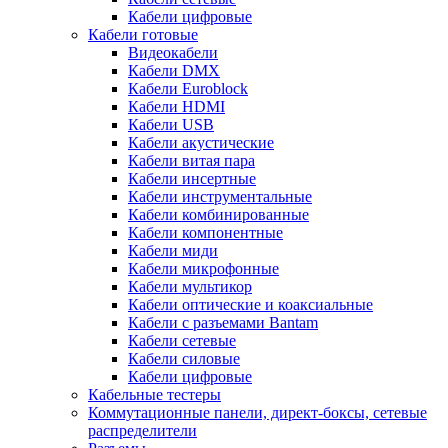
Кабели цифровые
Кабели готовые
Видеокабели
Кабели DMX
Кабели Euroblock
Кабели HDMI
Кабели USB
Кабели акустические
Кабели витая пара
Кабели инсертные
Кабели инструментальные
Кабели комбинированные
Кабели компонентные
Кабели миди
Кабели микрофонные
Кабели мультикор
Кабели оптические и коаксиальные
Кабели с разъемами Bantam
Кабели сетевые
Кабели силовые
Кабели цифровые
Кабельные тестеры
Коммутационные панели, директ-боксы, сетевые
распределители