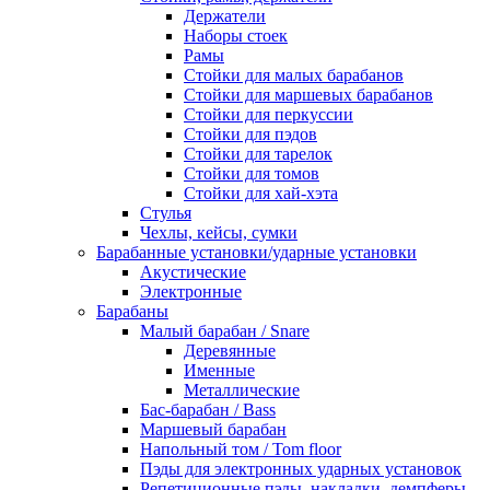
Держатели
Наборы стоек
Рамы
Стойки для малых барабанов
Стойки для маршевых барабанов
Стойки для перкуссии
Стойки для пэдов
Стойки для тарелок
Стойки для томов
Стойки для хай-хэта
Стулья
Чехлы, кейсы, сумки
Барабанные установки/ударные установки
Акустические
Электронные
Барабаны
Mалый барабан / Snare
Деревянные
Именные
Металлические
Бас-барабан / Bass
Маршевый барабан
Напольный том / Tom floor
Пэды для электронных ударных установок
Репетиционные пэды, накладки, демпферы,