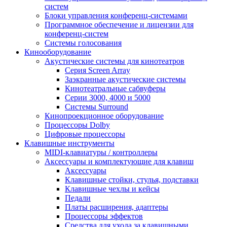
систем
Блоки управления конференц-системами
Программное обеспечение и лицензии для
конференц-систем
Системы голосования
Кинооборудование
Акустические системы для кинотеатров
Cерия Screen Array
Заэкранные акустические системы
Кинотеатральные сабвуферы
Серии 3000, 4000 и 5000
Системы Surround
Кинопроекционное оборудование
Процессоры Dolby
Цифровые процессоры
Клавишные инструменты
MIDI-клавиатуры / контроллеры
Аксессуары и комплектующие для клавиш
Аксессуары
Клавишные стойки, стулья, подставки
Клавишные чехлы и кейсы
Педали
Платы расширения, адаптеры
Процессоры эффектов
Средства для ухода за клавишными