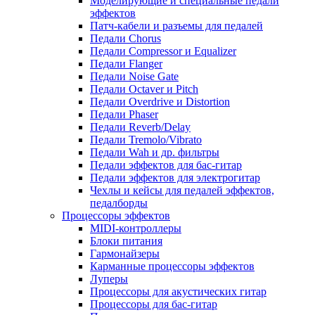
Моделирующие и специальные педали
эффектов
Патч-кабели и разъемы для педалей
Педали Chorus
Педали Compressor и Equalizer
Педали Flanger
Педали Noise Gate
Педали Octaver и Pitch
Педали Overdrive и Distortion
Педали Phaser
Педали Reverb/Delay
Педали Tremolo/Vibrato
Педали Wah и др. фильтры
Педали эффектов для бас-гитар
Педали эффектов для электрогитар
Чехлы и кейсы для педалей эффектов,
педалборды
Процессоры эффектов
MIDI-контроллеры
Блоки питания
Гармонайзеры
Карманные процессоры эффектов
Луперы
Процессоры для акустических гитар
Процессоры для бас-гитар