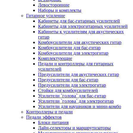
Левосторонние
Наборы и комплекты
Гитарное усиление
Кабинеты для бас-гитарных усилителей
Кабинеты для электрогитарных усилителей
Кабинеты к усилителям для акустических
гитар
Комбоусилители для акустических гитар
Комбоусилители для бас-гитар
Комбоусилители для электрогитар
Комплектующие
Педали и контроллеры для гитарных
усилителей
Предусилители для акустических гитар
Предусилители для бас-гитар
Предусилители для электрогитар
Стойки для комбоусилителей
Усилители `голова` для бас-гитар
Усилители `голова` для электрогитар
Усилители для наушников и мини-комбо
Контроллеры и педали
Педали эффектов
Блоки питания
Лайн-селекторы и маршрутизаторы