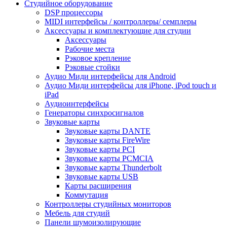
Студийное оборудование
DSP процессоры
MIDI интерфейсы / контроллеры/ семплеры
Аксессуары и комплектующие для студии
Аксессуары
Рабочие места
Рэковое крепление
Рэковые стойки
Аудио Миди интерфейсы для Android
Аудио Миди интерфейсы для iPhone, iPod touch и
iPad
Аудиоинтерфейсы
Генераторы синхросигналов
Звуковые карты
Звуковые карты DANTE
Звуковые карты FireWire
Звуковые карты PCI
Звуковые карты PCMCIA
Звуковые карты Thunderbolt
Звуковые карты USB
Карты расширения
Коммутация
Контроллеры студийных мониторов
Мебель для студий
Панели шумоизолирующие