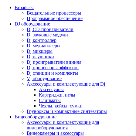
Broadcast
Вещательные процессоры
Программное обеспечение
DJ оборудование
Dj CD-проигрыватели
Dj звуковые модули
Dj контроллер
Dj медиаплееры
Dj микшеры
Dj наушники
Dj проигрыватели винила
Dj процессоры эффектов
Dj станции и комплекты
Vj оборудование
Аксессуары и комплектующие для Dj
Аксессуары
Картриджи, иглы
Слипматы
Чехлы, кейсы, сумки
Грувбоксы и компактные синтезаторы
Видеооборудование
Аксессуары и комплектующие для
видеооборудования
Видеокамеры и аксессуары