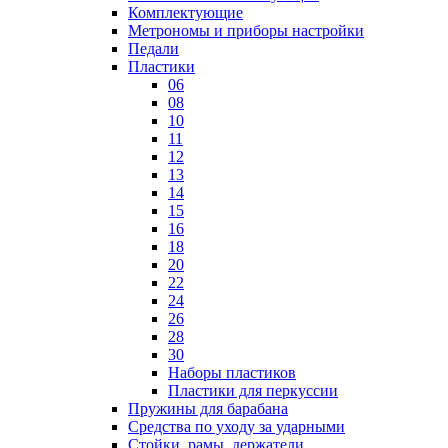
Комплектующие
Метрономы и приборы настройки
Педали
Пластики
06
08
10
11
12
13
14
15
16
18
20
22
24
26
28
30
Наборы пластиков
Пластики для перкуссии
Пружины для барабана
Средства по уходу за ударными
Стойки, рамы, держатели