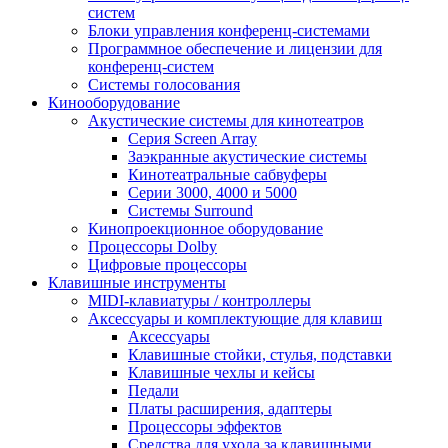
систем
Блоки управления конференц-системами
Программное обеспечение и лицензии для
конференц-систем
Системы голосования
Кинооборудование
Акустические системы для кинотеатров
Cерия Screen Array
Заэкранные акустические системы
Кинотеатральные сабвуферы
Серии 3000, 4000 и 5000
Системы Surround
Кинопроекционное оборудование
Процессоры Dolby
Цифровые процессоры
Клавишные инструменты
MIDI-клавиатуры / контроллеры
Аксессуары и комплектующие для клавиш
Аксессуары
Клавишные стойки, стулья, подставки
Клавишные чехлы и кейсы
Педали
Платы расширения, адаптеры
Процессоры эффектов
Средства для ухода за клавишными