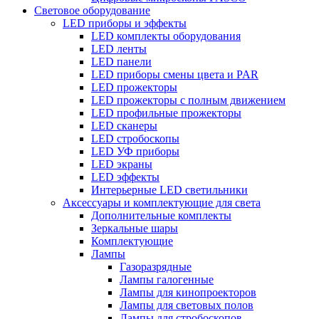
Световое оборудование
LED приборы и эффекты
LED комплекты оборудования
LED ленты
LED панели
LED приборы смены цвета и PAR
LED прожекторы
LED прожекторы с полным движением
LED профильные прожекторы
LED сканеры
LED стробоскопы
LED УФ приборы
LED экраны
LED эффекты
Интерьерные LED светильники
Аксессуары и комплектующие для света
Дополнительные комплекты
Зеркальные шары
Комплектующие
Лампы
Газоразрядные
Лампы галогенные
Лампы для кинопроекторов
Лампы для световых полов
Лампы для стробоскопов