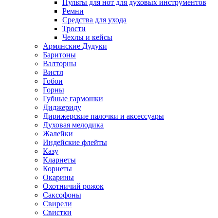
Пульты для нот для духовых инструментов
Ремни
Средства для ухода
Трости
Чехлы и кейсы
Армянские Дудуки
Баритоны
Валторны
Вистл
Гобои
Горны
Губные гармошки
Диджериду
Дирижерские палочки и аксессуары
Духовая мелодика
Жалейки
Индейские флейты
Казу
Кларнеты
Корнеты
Окарины
Охотничий рожок
Саксофоны
Свирели
Свистки