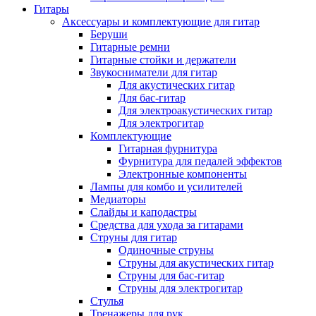
Гитары
Аксессуары и комплектующие для гитар
Беруши
Гитарные ремни
Гитарные стойки и держатели
Звукосниматели для гитар
Для акустических гитар
Для бас-гитар
Для электроакустических гитар
Для электрогитар
Комплектующие
Гитарная фурнитура
Фурнитура для педалей эффектов
Электронные компоненты
Лампы для комбо и усилителей
Медиаторы
Слайды и каподастры
Средства для ухода за гитарами
Струны для гитар
Одиночные струны
Струны для акустических гитар
Струны для бас-гитар
Струны для электрогитар
Стулья
Тренажеры для рук