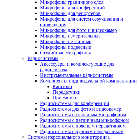
Микрофоны граничного слоя
Микрофоны для конференций
Микрофоны для репортеров
Микрофоны для систем озвучивания и
оповещения
Микрофоны для фото и видеокамер
Микрофоны измерительные
Микрофоны петличные
Микрофоны подвесные
Студийные микрофоны
Радиосистемы
Аксессуары и комплектующие для
радиосистем
Инструментальные радиосистемы
Компоненты индивидуальной комплектации
Капсюли
Передатчики
Приемники
Радиосистемы для конференций
Радиосистемы для фото и видеокамер
Радиосистемы с головным микрофоном
Радиосистемы с петличным микрофоном
Радиосистемы с поясным передатчиком
Радиосистемы с ручным передатчиком
Системы персонального мониторинга