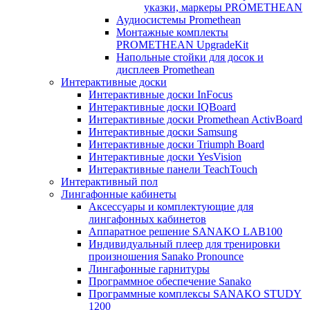
указки, маркеры PROMETHEAN
Аудиосистемы Promethean
Монтажные комплекты
PROMETHEAN UpgradeKit
Напольные стойки для досок и
дисплеев Promethean
Интерактивные доски
Интерактивные доски InFocus
Интерактивные доски IQBoard
Интерактивные доски Promethean ActivBoard
Интерактивные доски Samsung
Интерактивные доски Triumph Board
Интерактивные доски YesVision
Интерактивные панели TeachTouch
Интерактивный пол
Лингафонные кабинеты
Аксессуары и комплектующие для
лингафонных кабинетов
Аппаратное решение SANAKO LAB100
Индивидуальный плеер для тренировки
произношения Sanako Pronounce
Лингафонные гарнитуры
Программное обеспечение Sanako
Программные комплексы SANAKO STUDY
1200