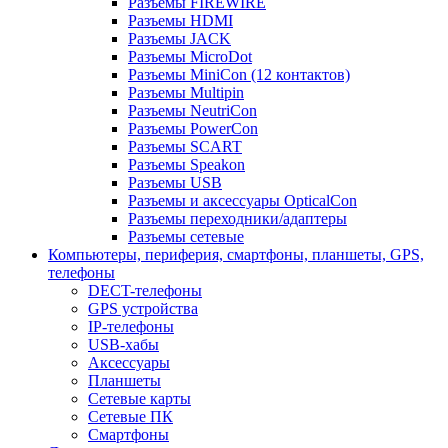
Разъемы FIREWIRE
Разъемы HDMI
Разъемы JACK
Разъемы MicroDot
Разъемы MiniCon (12 контактов)
Разъемы Multipin
Разъемы NeutriCon
Разъемы PowerCon
Разъемы SCART
Разъемы Speakon
Разъемы USB
Разъемы и аксессуары OpticalCon
Разъемы переходники/адаптеры
Разъемы сетевые
Компьютеры, периферия, смартфоны, планшеты, GPS,
телефоны
DECT-телефоны
GPS устройства
IP-телефоны
USB-хабы
Аксессуары
Планшеты
Сетевые карты
Сетевые ПК
Смартфоны