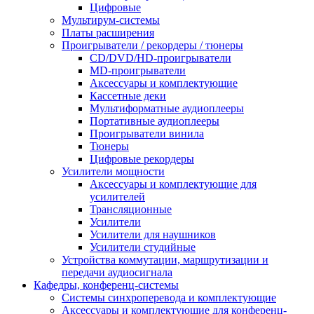
Цифровые
Мультирум-системы
Платы расширения
Проигрыватели / рекордеры / тюнеры
CD/DVD/HD-проигрыватели
MD-проигрыватели
Аксессуары и комплектующие
Кассетные деки
Мультиформатные аудиоплееры
Портативные аудиоплееры
Проигрыватели винила
Тюнеры
Цифровые рекордеры
Усилители мощности
Аксессуары и комплектующие для
усилителей
Трансляционные
Усилители
Усилители для наушников
Усилители студийные
Устройства коммутации, маршрутизации и
передачи аудиосигнала
Кафедры, конференц-системы
Cистемы синхроперевода и комплектующие
Аксессуары и комплектующие для конференц-