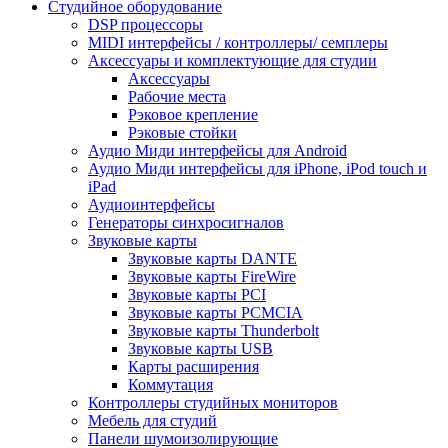
Студийное оборудование
DSP процессоры
MIDI интерфейсы / контроллеры/ семплеры
Аксессуары и комплектующие для студии
Аксессуары
Рабочие места
Рэковое крепление
Рэковые стойки
Аудио Миди интерфейсы для Android
Аудио Миди интерфейсы для iPhone, iPod touch и
iPad
Аудиоинтерфейсы
Генераторы синхросигналов
Звуковые карты
Звуковые карты DANTE
Звуковые карты FireWire
Звуковые карты PCI
Звуковые карты PCMCIA
Звуковые карты Thunderbolt
Звуковые карты USB
Карты расширения
Коммутация
Контроллеры студийных мониторов
Мебель для студий
Панели шумоизолирующие