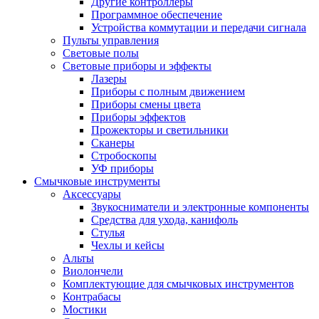
Другие контроллеры
Программное обеспечение
Устройства коммутации и передачи сигнала
Пульты управления
Световые полы
Световые приборы и эффекты
Лазеры
Приборы с полным движением
Приборы смены цвета
Приборы эффектов
Прожекторы и светильники
Сканеры
Стробоскопы
УФ приборы
Смычковые инструменты
Аксессуары
Звукосниматели и электронные компоненты
Средства для ухода, канифоль
Стулья
Чехлы и кейсы
Альты
Виолончели
Комплектующие для смычковых инструментов
Контрабасы
Мостики