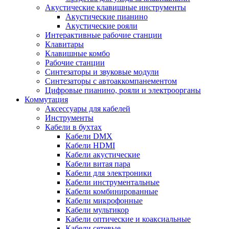
Акустические клавишные инструменты
Акустические пианино
Акустические рояли
Интерактивные рабочие станции
Клавитары
Клавишные комбо
Рабочие станции
Синтезаторы и звуковые модули
Синтезаторы с автоаккомпанементом
Цифровые пианино, рояли и электроорганы
Коммутация
Аксессуары для кабелей
Инструменты
Кабели в бухтах
Кабели DMX
Кабели HDMI
Кабели акустические
Кабели витая пара
Кабели для электроники
Кабели инструментальные
Кабели комбинированные
Кабели микрофонные
Кабели мультикор
Кабели оптические и коаксиальные
Кабели сетевые