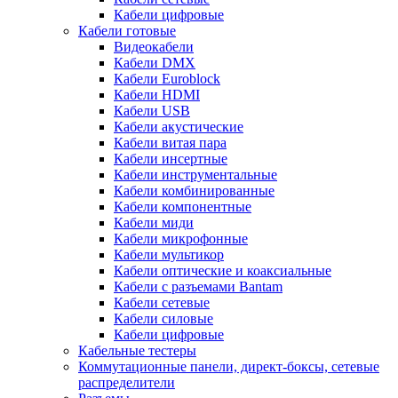
Кабели цифровые
Кабели готовые
Видеокабели
Кабели DMX
Кабели Euroblock
Кабели HDMI
Кабели USB
Кабели акустические
Кабели витая пара
Кабели инсертные
Кабели инструментальные
Кабели комбинированные
Кабели компонентные
Кабели миди
Кабели микрофонные
Кабели мультикор
Кабели оптические и коаксиальные
Кабели с разъемами Bantam
Кабели сетевые
Кабели силовые
Кабели цифровые
Кабельные тестеры
Коммутационные панели, директ-боксы, сетевые
распределители