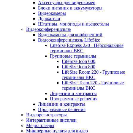
Аксессуары для видеокамер
Блоки питания и аккумуляторы
Видеокамеры
Держатели
Штативы, моноподы и пьедесталы
Видеоконференцсвязь
Видеокамеры для конференций
Видеоконференцсвязь LifeSize
LifeSize Express 220 - Персональные
терминалы ВКС
Групповые терминалы
LifeSize Icon 600
LifeSize Icon 800
LifeSize Room 220 - Групповые
терминалы ВКС
LifeSize Team 220 - Групповые
терминалы ВКС
Лицензии и контракты
Программные решения
Лицензии и контракты
Программные решения
Видеорегистраторы
Интерактивные дисплеи
Медиаплееры
Микшерные пульты для видео