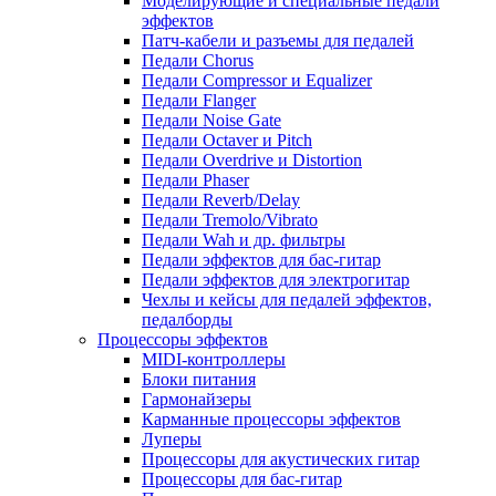
Моделирующие и специальные педали
эффектов
Патч-кабели и разъемы для педалей
Педали Chorus
Педали Compressor и Equalizer
Педали Flanger
Педали Noise Gate
Педали Octaver и Pitch
Педали Overdrive и Distortion
Педали Phaser
Педали Reverb/Delay
Педали Tremolo/Vibrato
Педали Wah и др. фильтры
Педали эффектов для бас-гитар
Педали эффектов для электрогитар
Чехлы и кейсы для педалей эффектов,
педалборды
Процессоры эффектов
MIDI-контроллеры
Блоки питания
Гармонайзеры
Карманные процессоры эффектов
Луперы
Процессоры для акустических гитар
Процессоры для бас-гитар