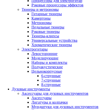
Процессоры для электрогитар
Рэковые процессоры эффектов
Тюнеры и метрономы
Гитарные тюнеры
Камертоны
Метрономы
Педальные тюнеры
Рэковые тюнеры
Тюнеры-клипсы
Универсальные устройства
Хроматические тюнеры
Электрогитары
Левосторонние
Моделирующие
Наборы и комплекты
Полуакустические
Цельнокорпусные
6-струнные
7-струнные
8-струнные
Духовые инструменты
Аксессуары для духовых инструментов
Аксессуары
Лигатуры и колпачки
Мундштуки для духовых инструментов