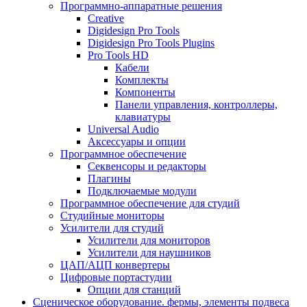
Программно-аппаратные решения
Creative
Digidesign Pro Tools
Digidesign Pro Tools Plugins
Pro Tools HD
Кабели
Комплекты
Компоненты
Панели управления, контроллеры,
клавиатуры
Universal Audio
Аксессуары и опции
Программное обеспечение
Cеквенсоры и редакторы
Плагины
Подключаемые модули
Программное обеспечение для студий
Студийные мониторы
Усилители для студий
Усилители для мониторов
Усилители для наушников
ЦАП/АЦП конвертеры
Цифровые портастудии
Опции для станций
Сценическое оборудование. фермы, элементы подвеса