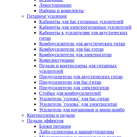
Левосторонние
Наборы и комплекты
Гитарное усиление
Кабинеты для бас-гитарных усилителей
Кабинеты для электрогитарных усилителей
Кабинеты к усилителям для акустических
гитар
Комбоусилители для акустических гитар
Комбоусилители для бас-гитар
Комбоусилители для электрогитар
Комплектующие
Педали и контроллеры для гитарных
усилителей
Предусилители для акустических гитар
Предусилители для бас-гитар
Предусилители для электрогитар
Стойки для комбоусилителей
Усилители `голова` для бас-гитар
Усилители `голова` для электрогитар
Усилители для наушников и мини-комбо
Контроллеры и педали
Педали эффектов
Блоки питания
Лайн-селекторы и маршрутизаторы