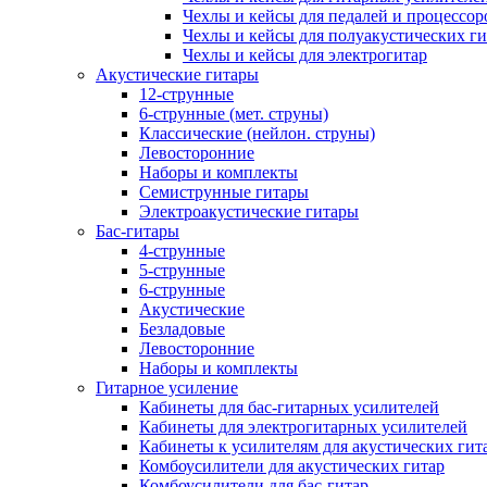
Чехлы и кейсы для педалей и процессор
Чехлы и кейсы для полуакустических ги
Чехлы и кейсы для электрогитар
Акустические гитары
12-струнные
6-струнные (мет. струны)
Классические (нейлон. струны)
Левосторонние
Наборы и комплекты
Семиструнные гитары
Электроакустические гитары
Бас-гитары
4-струнные
5-струнные
6-струнные
Акустические
Безладовые
Левосторонние
Наборы и комплекты
Гитарное усиление
Кабинеты для бас-гитарных усилителей
Кабинеты для электрогитарных усилителей
Кабинеты к усилителям для акустических гит
Комбоусилители для акустических гитар
Комбоусилители для бас-гитар