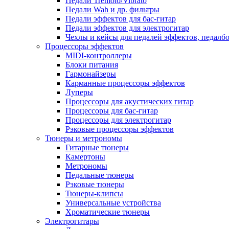
Педали Tremolo/Vibrato
Педали Wah и др. фильтры
Педали эффектов для бас-гитар
Педали эффектов для электрогитар
Чехлы и кейсы для педалей эффектов, педалб
Процессоры эффектов
MIDI-контроллеры
Блоки питания
Гармонайзеры
Карманные процессоры эффектов
Луперы
Процессоры для акустических гитар
Процессоры для бас-гитар
Процессоры для электрогитар
Рэковые процессоры эффектов
Тюнеры и метрономы
Гитарные тюнеры
Камертоны
Метрономы
Педальные тюнеры
Рэковые тюнеры
Тюнеры-клипсы
Универсальные устройства
Хроматические тюнеры
Электрогитары