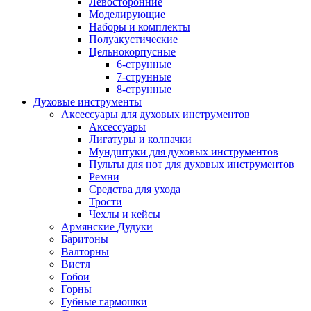
Левосторонние
Моделирующие
Наборы и комплекты
Полуакустические
Цельнокорпусные
6-струнные
7-струнные
8-струнные
Духовые инструменты
Аксессуары для духовых инструментов
Аксессуары
Лигатуры и колпачки
Мундштуки для духовых инструментов
Пульты для нот для духовых инструментов
Ремни
Средства для ухода
Трости
Чехлы и кейсы
Армянские Дудуки
Баритоны
Валторны
Вистл
Гобои
Горны
Губные гармошки