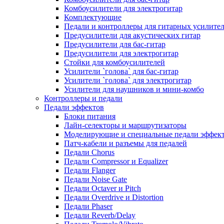
Комбоусилители для электрогитар
Комплектующие
Педали и контроллеры для гитарных усилите
Предусилители для акустических гитар
Предусилители для бас-гитар
Предусилители для электрогитар
Стойки для комбоусилителей
Усилители `голова` для бас-гитар
Усилители `голова` для электрогитар
Усилители для наушников и мини-комбо
Контроллеры и педали
Педали эффектов
Блоки питания
Лайн-селекторы и маршрутизаторы
Моделирующие и специальные педали эффек
Патч-кабели и разъемы для педалей
Педали Chorus
Педали Compressor и Equalizer
Педали Flanger
Педали Noise Gate
Педали Octaver и Pitch
Педали Overdrive и Distortion
Педали Phaser
Педали Reverb/Delay