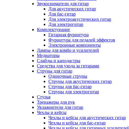
Звукосниматели для гитар
Для акустических гитар
Для бас-гитар
Для электроакустических гитар
Для электрогитар
Комплектующие
Гитарная фурнитура
Фурнитура для педалей эффектов
Электронные компоненты
Лампы для комбо и усилителей
Медиаторы
Слайды и каподастры
Средства для ухода за гитарами
Струны для гитар
Одиночные струны
Струны для акустических гитар
Струны для бас-гитар
Струны для электрогитар
Стулья
Тренажеры для рук
Увлажнители для гитар
Чехлы и кейсы
Чехлы и кейсы для акустических гитар
Чехлы и кейсы для бас-гитар
Чехлы и кейсы для гитарных усилителе