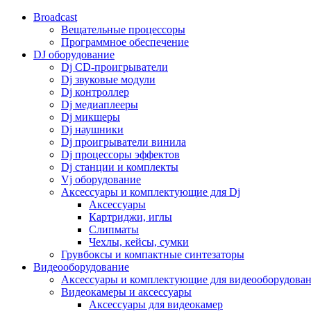
Broadcast
Вещательные процессоры
Программное обеспечение
DJ оборудование
Dj CD-проигрыватели
Dj звуковые модули
Dj контроллер
Dj медиаплееры
Dj микшеры
Dj наушники
Dj проигрыватели винила
Dj процессоры эффектов
Dj станции и комплекты
Vj оборудование
Аксессуары и комплектующие для Dj
Аксессуары
Картриджи, иглы
Слипматы
Чехлы, кейсы, сумки
Грувбоксы и компактные синтезаторы
Видеооборудование
Аксессуары и комплектующие для видеооборудова
Видеокамеры и аксессуары
Аксессуары для видеокамер