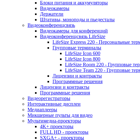
Блоки питания и аккумуляторы
Видеокамеры
Держатели
Штативы, моноподы и пьедесталы
Видеоконференцсвязь
Видеокамеры для конференций
Видеоконференцсвязь LifeSize
LifeSize Express 220 - Персональные т
Групповые терминалы
LifeSize Icon 600
LifeSize Icon 800
LifeSize Room 220 - Групповые т
LifeSize Team 220 - Групповые т
Лицензии и контракты
Программные решения
Лицензии и контракты
Программные решения
Видеорегистраторы
Интерактивные дисплеи
Медиаплееры
Микшерные пульты для видео
Мультимедиа-проекторы
4K+ проекторы
FULL HD - проекторы
SXGA+ - проекторы