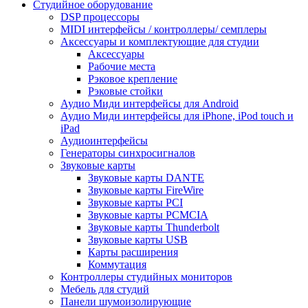
Студийное оборудование
DSP процессоры
MIDI интерфейсы / контроллеры/ семплеры
Аксессуары и комплектующие для студии
Аксессуары
Рабочие места
Рэковое крепление
Рэковые стойки
Аудио Миди интерфейсы для Android
Аудио Миди интерфейсы для iPhone, iPod touch и
iPad
Аудиоинтерфейсы
Генераторы синхросигналов
Звуковые карты
Звуковые карты DANTE
Звуковые карты FireWire
Звуковые карты PCI
Звуковые карты PCMCIA
Звуковые карты Thunderbolt
Звуковые карты USB
Карты расширения
Коммутация
Контроллеры студийных мониторов
Мебель для студий
Панели шумоизолирующие