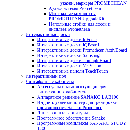
указки, маркеры PROMETHEAN
Аудиосистемы Promethean
Монтажные комплекты
PROMETHEAN UpgradeKit
Напольные стойки для досок и
дисплеев Promethean
Интерактивные доски
Интерактивные доски InFocus
Интерактивные доски IQBoard
Интерактивные доски Promethean ActivBoard
Интерактивные доски Samsung
Интерактивные доски Triumph Board
Интерактивные доски YesVision
Интерактивные панели TeachTouch
Интерактивный пол
Лингафонные кабинеты
Аксессуары и комплектующие для
лингафонных кабинетов
Аппаратное решение SANAKO LAB100
Индивидуальный плеер для тренировки
произношения Sanako Pronounce
Лингафонные гарнитуры
Программное обеспечение Sanako
Программные комплексы SANAKO STUDY
1200