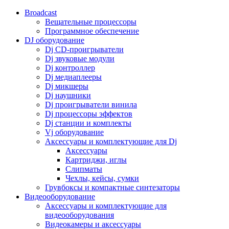
Broadcast
Вещательные процессоры
Программное обеспечение
DJ оборудование
Dj CD-проигрыватели
Dj звуковые модули
Dj контроллер
Dj медиаплееры
Dj микшеры
Dj наушники
Dj проигрыватели винила
Dj процессоры эффектов
Dj станции и комплекты
Vj оборудование
Аксессуары и комплектующие для Dj
Аксессуары
Картриджи, иглы
Слипматы
Чехлы, кейсы, сумки
Грувбоксы и компактные синтезаторы
Видеооборудование
Аксессуары и комплектующие для
видеооборудования
Видеокамеры и аксессуары