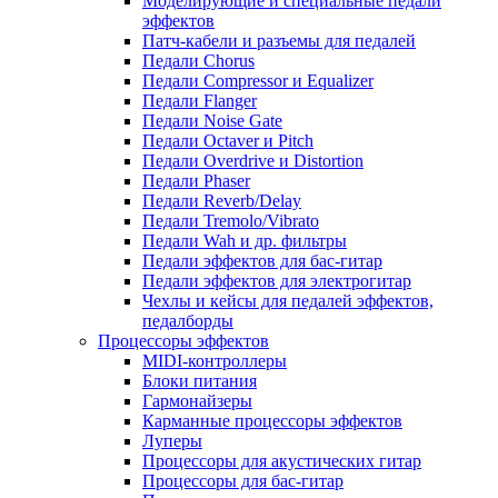
Моделирующие и специальные педали
эффектов
Патч-кабели и разъемы для педалей
Педали Chorus
Педали Compressor и Equalizer
Педали Flanger
Педали Noise Gate
Педали Octaver и Pitch
Педали Overdrive и Distortion
Педали Phaser
Педали Reverb/Delay
Педали Tremolo/Vibrato
Педали Wah и др. фильтры
Педали эффектов для бас-гитар
Педали эффектов для электрогитар
Чехлы и кейсы для педалей эффектов,
педалборды
Процессоры эффектов
MIDI-контроллеры
Блоки питания
Гармонайзеры
Карманные процессоры эффектов
Луперы
Процессоры для акустических гитар
Процессоры для бас-гитар