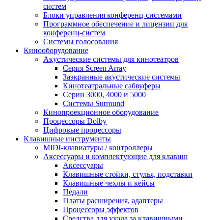
систем
Блоки управления конференц-системами
Программное обеспечение и лицензии для
конференц-систем
Системы голосования
Кинооборудование
Акустические системы для кинотеатров
Cерия Screen Array
Заэкранные акустические системы
Кинотеатральные сабвуферы
Серии 3000, 4000 и 5000
Системы Surround
Кинопроекционное оборудование
Процессоры Dolby
Цифровые процессоры
Клавишные инструменты
MIDI-клавиатуры / контроллеры
Аксессуары и комплектующие для клавиш
Аксессуары
Клавишные стойки, стулья, подставки
Клавишные чехлы и кейсы
Педали
Платы расширения, адаптеры
Процессоры эффектов
Средства для ухода за клавишными