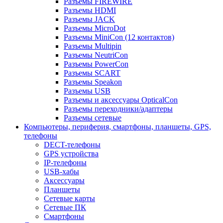
Разъемы FIREWIRE
Разъемы HDMI
Разъемы JACK
Разъемы MicroDot
Разъемы MiniCon (12 контактов)
Разъемы Multipin
Разъемы NeutriCon
Разъемы PowerCon
Разъемы SCART
Разъемы Speakon
Разъемы USB
Разъемы и аксессуары OpticalCon
Разъемы переходники/адаптеры
Разъемы сетевые
Компьютеры, периферия, смартфоны, планшеты, GPS,
телефоны
DECT-телефоны
GPS устройства
IP-телефоны
USB-хабы
Аксессуары
Планшеты
Сетевые карты
Сетевые ПК
Смартфоны