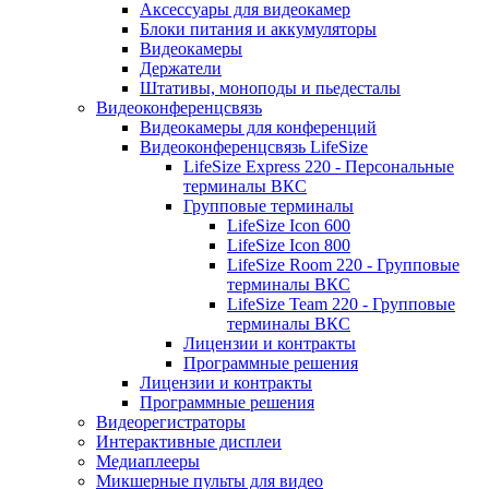
Аксессуары для видеокамер
Блоки питания и аккумуляторы
Видеокамеры
Держатели
Штативы, моноподы и пьедесталы
Видеоконференцсвязь
Видеокамеры для конференций
Видеоконференцсвязь LifeSize
LifeSize Express 220 - Персональные
терминалы ВКС
Групповые терминалы
LifeSize Icon 600
LifeSize Icon 800
LifeSize Room 220 - Групповые
терминалы ВКС
LifeSize Team 220 - Групповые
терминалы ВКС
Лицензии и контракты
Программные решения
Лицензии и контракты
Программные решения
Видеорегистраторы
Интерактивные дисплеи
Медиаплееры
Микшерные пульты для видео