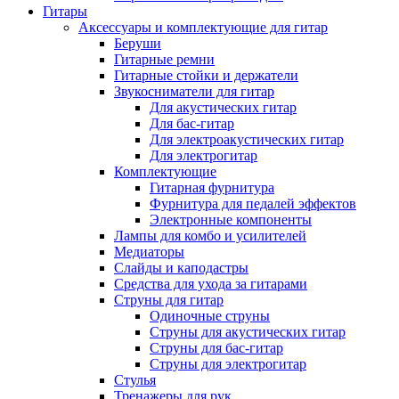
Гитары
Аксессуары и комплектующие для гитар
Беруши
Гитарные ремни
Гитарные стойки и держатели
Звукосниматели для гитар
Для акустических гитар
Для бас-гитар
Для электроакустических гитар
Для электрогитар
Комплектующие
Гитарная фурнитура
Фурнитура для педалей эффектов
Электронные компоненты
Лампы для комбо и усилителей
Медиаторы
Слайды и каподастры
Средства для ухода за гитарами
Струны для гитар
Одиночные струны
Струны для акустических гитар
Струны для бас-гитар
Струны для электрогитар
Стулья
Тренажеры для рук