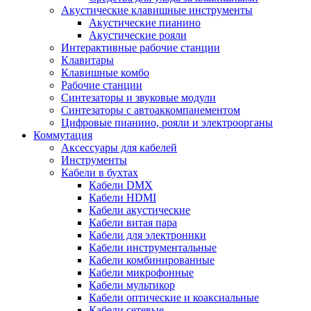
Акустические клавишные инструменты
Акустические пианино
Акустические рояли
Интерактивные рабочие станции
Клавитары
Клавишные комбо
Рабочие станции
Синтезаторы и звуковые модули
Синтезаторы с автоаккомпанементом
Цифровые пианино, рояли и электроорганы
Коммутация
Аксессуары для кабелей
Инструменты
Кабели в бухтах
Кабели DMX
Кабели HDMI
Кабели акустические
Кабели витая пара
Кабели для электроники
Кабели инструментальные
Кабели комбинированные
Кабели микрофонные
Кабели мультикор
Кабели оптические и коаксиальные
Кабели сетевые