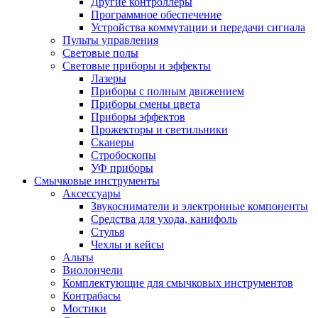
Другие контроллеры
Программное обеспечение
Устройства коммутации и передачи сигнала
Пульты управления
Световые полы
Световые приборы и эффекты
Лазеры
Приборы с полным движением
Приборы смены цвета
Приборы эффектов
Прожекторы и светильники
Сканеры
Стробоскопы
УФ приборы
Смычковые инструменты
Аксессуары
Звукосниматели и электронные компоненты
Средства для ухода, канифоль
Стулья
Чехлы и кейсы
Альты
Виолончели
Комплектующие для смычковых инструментов
Контрабасы
Мостики