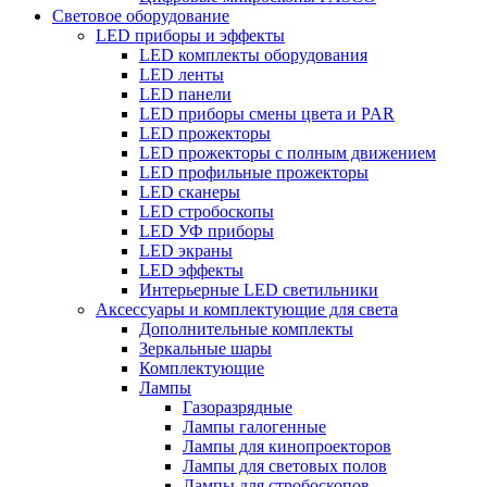
Световое оборудование
LED приборы и эффекты
LED комплекты оборудования
LED ленты
LED панели
LED приборы смены цвета и PAR
LED прожекторы
LED прожекторы с полным движением
LED профильные прожекторы
LED сканеры
LED стробоскопы
LED УФ приборы
LED экраны
LED эффекты
Интерьерные LED светильники
Аксессуары и комплектующие для света
Дополнительные комплекты
Зеркальные шары
Комплектующие
Лампы
Газоразрядные
Лампы галогенные
Лампы для кинопроекторов
Лампы для световых полов
Лампы для стробоскопов