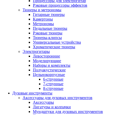
Процессоры для электрогитар
Рэковые процессоры эффектов
Тюнеры и метрономы
Гитарные тюнеры
Камертоны
Метрономы
Педальные тюнеры
Рэковые тюнеры
Тюнеры-клипсы
Универсальные устройства
Хроматические тюнеры
Электрогитары
Левосторонние
Моделирующие
Наборы и комплекты
Полуакустические
Цельнокорпусные
6-струнные
7-струнные
8-струнные
Духовые инструменты
Аксессуары для духовых инструментов
Аксессуары
Лигатуры и колпачки
Мундштуки для духовых инструментов