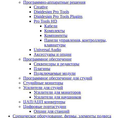
Программно-аппаратные решения
Creative
Digidesign Pro Tools
Digidesign Pro Tools Plugins
Pro Tools HD
Кабели
Комплекты
Компоненты
Панели управления, контроллеры,
клавиатуры
Universal Audio
Аксессуары и опции
Программное обеспечение
Cеквенсоры и редакторы
Плагины
Подключаемые модули
Программное обеспечение для студий
Студийные мониторы
Усилители для студий
Усилители для мониторов
Усилители для наушников
ЦАП/АЦП конвертеры
Цифровые портастудии
Опции для станций
Сценическое оборудование. фермы, элементы подвеса