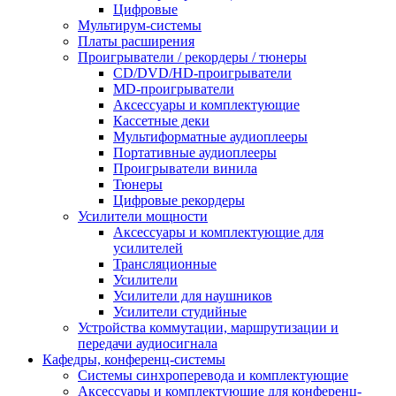
Цифровые
Мультирум-системы
Платы расширения
Проигрыватели / рекордеры / тюнеры
CD/DVD/HD-проигрыватели
MD-проигрыватели
Аксессуары и комплектующие
Кассетные деки
Мультиформатные аудиоплееры
Портативные аудиоплееры
Проигрыватели винила
Тюнеры
Цифровые рекордеры
Усилители мощности
Аксессуары и комплектующие для
усилителей
Трансляционные
Усилители
Усилители для наушников
Усилители студийные
Устройства коммутации, маршрутизации и
передачи аудиосигнала
Кафедры, конференц-системы
Cистемы синхроперевода и комплектующие
Аксессуары и комплектующие для конференц-