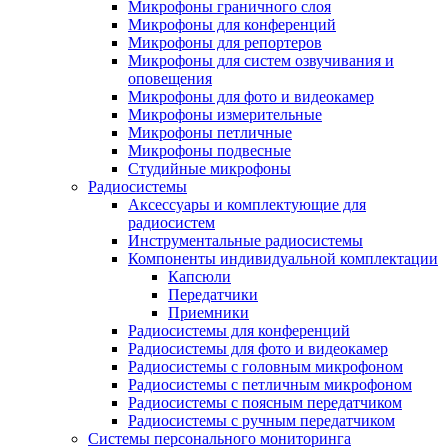
Микрофоны граничного слоя
Микрофоны для конференций
Микрофоны для репортеров
Микрофоны для систем озвучивания и
оповещения
Микрофоны для фото и видеокамер
Микрофоны измерительные
Микрофоны петличные
Микрофоны подвесные
Студийные микрофоны
Радиосистемы
Аксессуары и комплектующие для
радиосистем
Инструментальные радиосистемы
Компоненты индивидуальной комплектации
Капсюли
Передатчики
Приемники
Радиосистемы для конференций
Радиосистемы для фото и видеокамер
Радиосистемы с головным микрофоном
Радиосистемы с петличным микрофоном
Радиосистемы с поясным передатчиком
Радиосистемы с ручным передатчиком
Системы персонального мониторинга