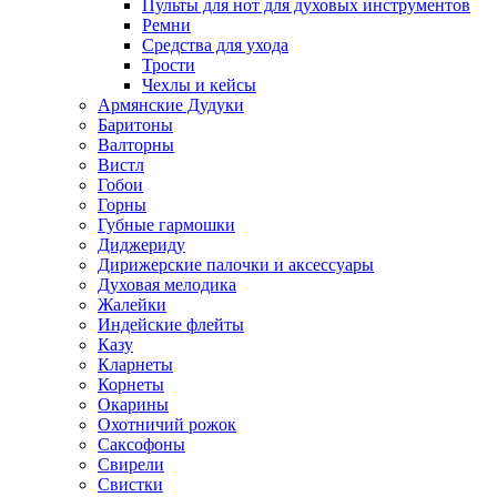
Пульты для нот для духовых инструментов
Ремни
Средства для ухода
Трости
Чехлы и кейсы
Армянские Дудуки
Баритоны
Валторны
Вистл
Гобои
Горны
Губные гармошки
Диджериду
Дирижерские палочки и аксессуары
Духовая мелодика
Жалейки
Индейские флейты
Казу
Кларнеты
Корнеты
Окарины
Охотничий рожок
Саксофоны
Свирели
Свистки