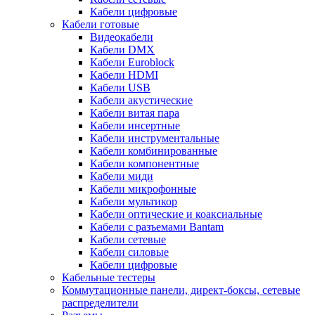
Кабели цифровые
Кабели готовые
Видеокабели
Кабели DMX
Кабели Euroblock
Кабели HDMI
Кабели USB
Кабели акустические
Кабели витая пара
Кабели инсертные
Кабели инструментальные
Кабели комбинированные
Кабели компонентные
Кабели миди
Кабели микрофонные
Кабели мультикор
Кабели оптические и коаксиальные
Кабели с разъемами Bantam
Кабели сетевые
Кабели силовые
Кабели цифровые
Кабельные тестеры
Коммутационные панели, директ-боксы, сетевые
распределители