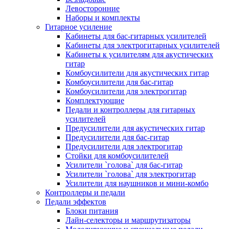
Левосторонние
Наборы и комплекты
Гитарное усиление
Кабинеты для бас-гитарных усилителей
Кабинеты для электрогитарных усилителей
Кабинеты к усилителям для акустических
гитар
Комбоусилители для акустических гитар
Комбоусилители для бас-гитар
Комбоусилители для электрогитар
Комплектующие
Педали и контроллеры для гитарных
усилителей
Предусилители для акустических гитар
Предусилители для бас-гитар
Предусилители для электрогитар
Стойки для комбоусилителей
Усилители `голова` для бас-гитар
Усилители `голова` для электрогитар
Усилители для наушников и мини-комбо
Контроллеры и педали
Педали эффектов
Блоки питания
Лайн-селекторы и маршрутизаторы