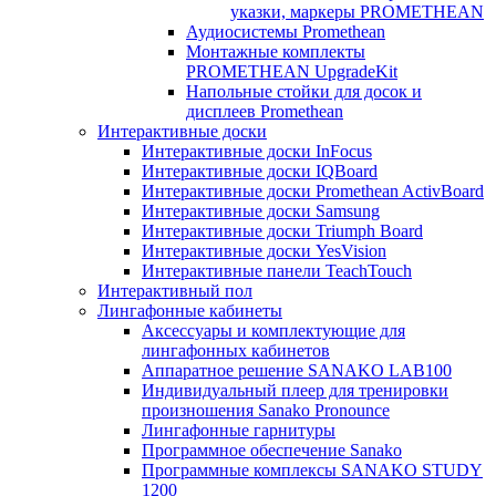
указки, маркеры PROMETHEAN
Аудиосистемы Promethean
Монтажные комплекты
PROMETHEAN UpgradeKit
Напольные стойки для досок и
дисплеев Promethean
Интерактивные доски
Интерактивные доски InFocus
Интерактивные доски IQBoard
Интерактивные доски Promethean ActivBoard
Интерактивные доски Samsung
Интерактивные доски Triumph Board
Интерактивные доски YesVision
Интерактивные панели TeachTouch
Интерактивный пол
Лингафонные кабинеты
Аксессуары и комплектующие для
лингафонных кабинетов
Аппаратное решение SANAKO LAB100
Индивидуальный плеер для тренировки
произношения Sanako Pronounce
Лингафонные гарнитуры
Программное обеспечение Sanako
Программные комплексы SANAKO STUDY
1200