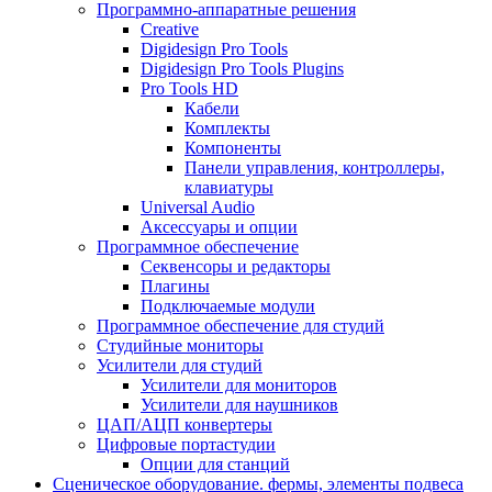
Программно-аппаратные решения
Creative
Digidesign Pro Tools
Digidesign Pro Tools Plugins
Pro Tools HD
Кабели
Комплекты
Компоненты
Панели управления, контроллеры,
клавиатуры
Universal Audio
Аксессуары и опции
Программное обеспечение
Cеквенсоры и редакторы
Плагины
Подключаемые модули
Программное обеспечение для студий
Студийные мониторы
Усилители для студий
Усилители для мониторов
Усилители для наушников
ЦАП/АЦП конвертеры
Цифровые портастудии
Опции для станций
Сценическое оборудование. фермы, элементы подвеса