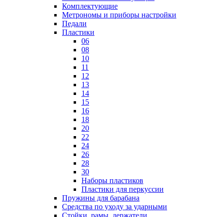
Комплектующие
Метрономы и приборы настройки
Педали
Пластики
06
08
10
11
12
13
14
15
16
18
20
22
24
26
28
30
Наборы пластиков
Пластики для перкуссии
Пружины для барабана
Средства по уходу за ударными
Стойки, рамы, держатели