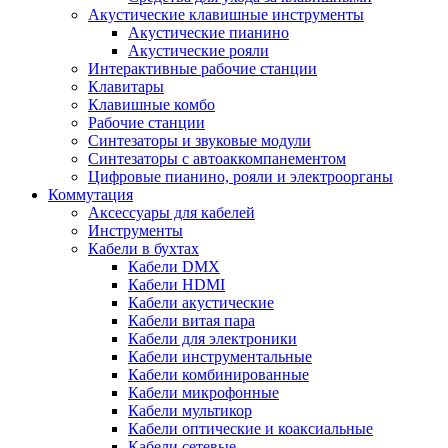
Акустические клавишные инструменты
Акустические пианино
Акустические рояли
Интерактивные рабочие станции
Клавитары
Клавишные комбо
Рабочие станции
Синтезаторы и звуковые модули
Синтезаторы с автоаккомпанементом
Цифровые пианино, рояли и электроорганы
Коммутация
Аксессуары для кабелей
Инструменты
Кабели в бухтах
Кабели DMX
Кабели HDMI
Кабели акустические
Кабели витая пара
Кабели для электроники
Кабели инструментальные
Кабели комбинированные
Кабели микрофонные
Кабели мультикор
Кабели оптические и коаксиальные
Кабели сетевые