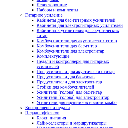
Левосторонние
Наборы и комплекты
Гитарное усиление
Кабинеты для бас-гитарных усилителей
Кабинеты для электрогитарных усилителей
Кабинеты к усилителям для акустических
гитар
Комбоусилители для акустических гитар
Комбоусилители для бас-гитар
Комбоусилители для электрогитар
Комплектующие
Педали и контроллеры для гитарных
усилителей
Предусилители для акустических гитар
Предусилители для бас-гитар
Предусилители для электрогитар
Стойки для комбоусилителей
Усилители `голова` для бас-гитар
Усилители `голова` для электрогитар
Усилители для наушников и мини-комбо
Контроллеры и педали
Педали эффектов
Блоки питания
Лайн-селекторы и маршрутизаторы