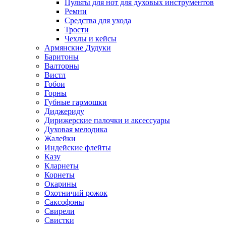
Пульты для нот для духовых инструментов
Ремни
Средства для ухода
Трости
Чехлы и кейсы
Армянские Дудуки
Баритоны
Валторны
Вистл
Гобои
Горны
Губные гармошки
Диджериду
Дирижерские палочки и аксессуары
Духовая мелодика
Жалейки
Индейские флейты
Казу
Кларнеты
Корнеты
Окарины
Охотничий рожок
Саксофоны
Свирели
Свистки