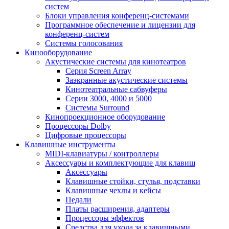
систем
Блоки управления конференц-системами
Программное обеспечение и лицензии для
конференц-систем
Системы голосования
Кинооборудование
Акустические системы для кинотеатров
Cерия Screen Array
Заэкранные акустические системы
Кинотеатральные сабвуферы
Серии 3000, 4000 и 5000
Системы Surround
Кинопроекционное оборудование
Процессоры Dolby
Цифровые процессоры
Клавишные инструменты
MIDI-клавиатуры / контроллеры
Аксессуары и комплектующие для клавиш
Аксессуары
Клавишные стойки, стулья, подставки
Клавишные чехлы и кейсы
Педали
Платы расширения, адаптеры
Процессоры эффектов
Средства для ухода за клавишными