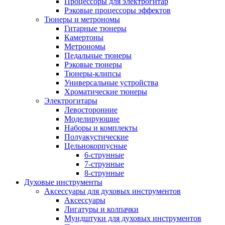
Процессоры для электрогитар
Рэковые процессоры эффектов
Тюнеры и метрономы
Гитарные тюнеры
Камертоны
Метрономы
Педальные тюнеры
Рэковые тюнеры
Тюнеры-клипсы
Универсальные устройства
Хроматические тюнеры
Электрогитары
Левосторонние
Моделирующие
Наборы и комплекты
Полуакустические
Цельнокорпусные
6-струнные
7-струнные
8-струнные
Духовые инструменты
Аксессуары для духовых инструментов
Аксессуары
Лигатуры и колпачки
Мундштуки для духовых инструментов