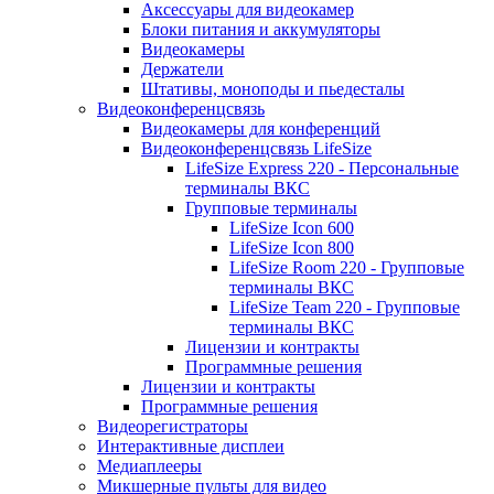
Аксессуары для видеокамер
Блоки питания и аккумуляторы
Видеокамеры
Держатели
Штативы, моноподы и пьедесталы
Видеоконференцсвязь
Видеокамеры для конференций
Видеоконференцсвязь LifeSize
LifeSize Express 220 - Персональные
терминалы ВКС
Групповые терминалы
LifeSize Icon 600
LifeSize Icon 800
LifeSize Room 220 - Групповые
терминалы ВКС
LifeSize Team 220 - Групповые
терминалы ВКС
Лицензии и контракты
Программные решения
Лицензии и контракты
Программные решения
Видеорегистраторы
Интерактивные дисплеи
Медиаплееры
Микшерные пульты для видео