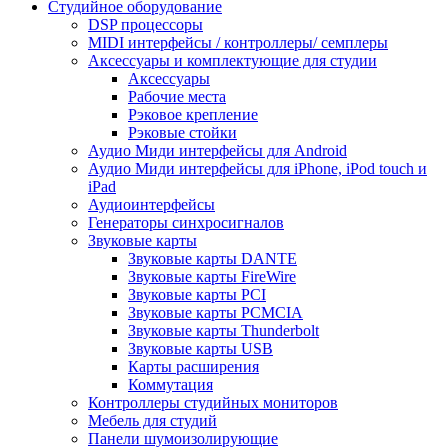
Студийное оборудование
DSP процессоры
MIDI интерфейсы / контроллеры/ семплеры
Аксессуары и комплектующие для студии
Аксессуары
Рабочие места
Рэковое крепление
Рэковые стойки
Аудио Миди интерфейсы для Android
Аудио Миди интерфейсы для iPhone, iPod touch и
iPad
Аудиоинтерфейсы
Генераторы синхросигналов
Звуковые карты
Звуковые карты DANTE
Звуковые карты FireWire
Звуковые карты PCI
Звуковые карты PCMCIA
Звуковые карты Thunderbolt
Звуковые карты USB
Карты расширения
Коммутация
Контроллеры студийных мониторов
Мебель для студий
Панели шумоизолирующие