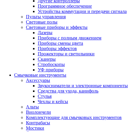
Другие контроллеры
Программное обеспечение
Устройства коммутации и передачи сигнала
Пульты управления
Световые полы
Световые приборы и эффекты
Лазеры
Приборы с полным движением
Приборы смены цвета
Приборы эффектов
Прожекторы и светильники
Сканеры
Стробоскопы
УФ приборы
Смычковые инструменты
Аксессуары
Звукосниматели и электронные компоненты
Средства для ухода, канифоль
Стулья
Чехлы и кейсы
Альты
Виолончели
Комплектующие для смычковых инструментов
Контрабасы
Мостики