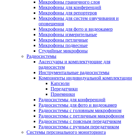
Микрофоны граничного слоя
Микрофоны для конференций
Микрофоны для репортеров
Микрофоны для систем озвучивания и
оповещения
Микрофоны для фото и видеокамер
Микрофоны измерительные
Микрофоны петличные
Микрофоны подвесные
Студийные микрофоны
Радиосистемы
Аксессуары и комплектующие для
радиосистем
Инструментальные радиосистемы
Компоненты индивидуальной комплектации
Капсюли
Передатчики
Приемники
Радиосистемы для конференций
Радиосистемы для фото и видеокамер
Радиосистемы с головным микрофоном
Радиосистемы с петличным микрофоном
Радиосистемы с поясным передатчиком
Радиосистемы с ручным передатчиком
Системы персонального мониторинга