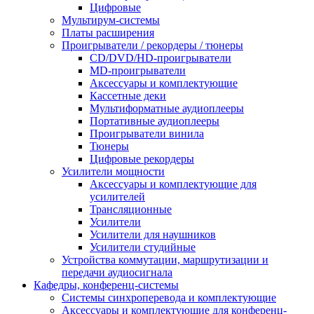
Цифровые
Мультирум-системы
Платы расширения
Проигрыватели / рекордеры / тюнеры
CD/DVD/HD-проигрыватели
MD-проигрыватели
Аксессуары и комплектующие
Кассетные деки
Мультиформатные аудиоплееры
Портативные аудиоплееры
Проигрыватели винила
Тюнеры
Цифровые рекордеры
Усилители мощности
Аксессуары и комплектующие для
усилителей
Трансляционные
Усилители
Усилители для наушников
Усилители студийные
Устройства коммутации, маршрутизации и
передачи аудиосигнала
Кафедры, конференц-системы
Cистемы синхроперевода и комплектующие
Аксессуары и комплектующие для конференц-