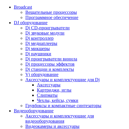
Broadcast
Вещательные процессоры
Программное обеспечение
DJ оборудование
Dj CD-проигрыватели
Dj звуковые модули
Dj контроллер
Dj медиаплееры
Dj микшеры
Dj наушники
Dj проигрыватели винила
Dj процессоры эффектов
Dj станции и комплекты
Vj оборудование
Аксессуары и комплектующие для Dj
Аксессуары
Картриджи, иглы
Слипматы
Чехлы, кейсы, сумки
Грувбоксы и компактные синтезаторы
Видеооборудование
Аксессуары и комплектующие для
видеооборудования
Видеокамеры и аксессуары