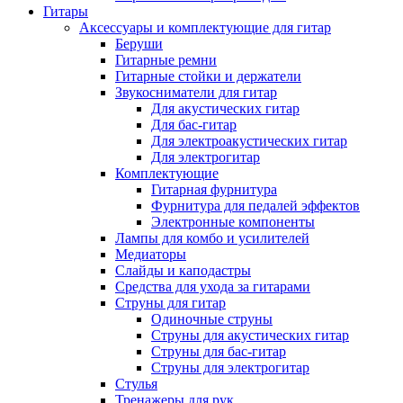
Гитары
Аксессуары и комплектующие для гитар
Беруши
Гитарные ремни
Гитарные стойки и держатели
Звукосниматели для гитар
Для акустических гитар
Для бас-гитар
Для электроакустических гитар
Для электрогитар
Комплектующие
Гитарная фурнитура
Фурнитура для педалей эффектов
Электронные компоненты
Лампы для комбо и усилителей
Медиаторы
Слайды и каподастры
Средства для ухода за гитарами
Струны для гитар
Одиночные струны
Струны для акустических гитар
Струны для бас-гитар
Струны для электрогитар
Стулья
Тренажеры для рук