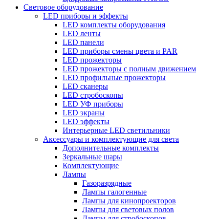
Световое оборудование
LED приборы и эффекты
LED комплекты оборудования
LED ленты
LED панели
LED приборы смены цвета и PAR
LED прожекторы
LED прожекторы с полным движением
LED профильные прожекторы
LED сканеры
LED стробоскопы
LED УФ приборы
LED экраны
LED эффекты
Интерьерные LED светильники
Аксессуары и комплектующие для света
Дополнительные комплекты
Зеркальные шары
Комплектующие
Лампы
Газоразрядные
Лампы галогенные
Лампы для кинопроекторов
Лампы для световых полов
Лампы для стробоскопов