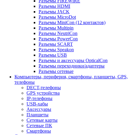
Разъемы FIREWIRE
Разъемы HDMI
Разъемы JACK
Разъемы MicroDot
Разъемы MiniCon (12 контактов)
Разъемы Multipin
Разъемы NeutriCon
Разъемы PowerCon
Разъемы SCART
Разъемы Speakon
Разъемы USB
Разъемы и аксессуары OpticalCon
Разъемы переходники/адаптеры
Разъемы сетевые
Компьютеры, периферия, смартфоны, планшеты, GPS,
телефоны
DECT-телефоны
GPS устройства
IP-телефоны
USB-хабы
Аксессуары
Планшеты
Сетевые карты
Сетевые ПК
Смартфоны