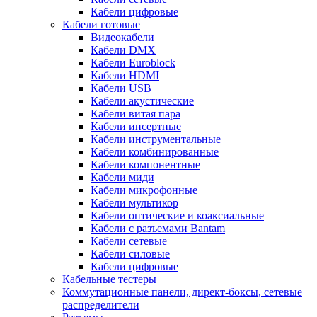
Кабели цифровые
Кабели готовые
Видеокабели
Кабели DMX
Кабели Euroblock
Кабели HDMI
Кабели USB
Кабели акустические
Кабели витая пара
Кабели инсертные
Кабели инструментальные
Кабели комбинированные
Кабели компонентные
Кабели миди
Кабели микрофонные
Кабели мультикор
Кабели оптические и коаксиальные
Кабели с разъемами Bantam
Кабели сетевые
Кабели силовые
Кабели цифровые
Кабельные тестеры
Коммутационные панели, директ-боксы, сетевые
распределители