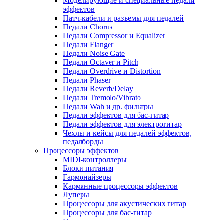
Моделирующие и специальные педали
эффектов
Патч-кабели и разъемы для педалей
Педали Chorus
Педали Compressor и Equalizer
Педали Flanger
Педали Noise Gate
Педали Octaver и Pitch
Педали Overdrive и Distortion
Педали Phaser
Педали Reverb/Delay
Педали Tremolo/Vibrato
Педали Wah и др. фильтры
Педали эффектов для бас-гитар
Педали эффектов для электрогитар
Чехлы и кейсы для педалей эффектов,
педалборды
Процессоры эффектов
MIDI-контроллеры
Блоки питания
Гармонайзеры
Карманные процессоры эффектов
Луперы
Процессоры для акустических гитар
Процессоры для бас-гитар