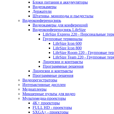
Блоки питания и аккумуляторы
Видеокамеры
Держатели
Штативы, моноподы и пьедесталы
Видеоконференцсвязь
Видеокамеры для конференций
Видеоконференцсвязь LifeSize
LifeSize Express 220 - Персональные т
Групповые терминалы
LifeSize Icon 600
LifeSize Icon 800
LifeSize Room 220 - Групповые т
LifeSize Team 220 - Групповые т
Лицензии и контракты
Программные решения
Лицензии и контракты
Программные решения
Видеорегистраторы
Интерактивные дисплеи
Медиаплееры
Микшерные пульты для видео
Мультимедиа-проекторы
4K+ проекторы
FULL HD - проекторы
SXGA+ - проекторы