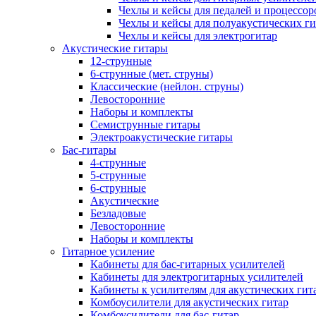
Чехлы и кейсы для педалей и процессор
Чехлы и кейсы для полуакустических ги
Чехлы и кейсы для электрогитар
Акустические гитары
12-струнные
6-струнные (мет. струны)
Классические (нейлон. струны)
Левосторонние
Наборы и комплекты
Семиструнные гитары
Электроакустические гитары
Бас-гитары
4-струнные
5-струнные
6-струнные
Акустические
Безладовые
Левосторонние
Наборы и комплекты
Гитарное усиление
Кабинеты для бас-гитарных усилителей
Кабинеты для электрогитарных усилителей
Кабинеты к усилителям для акустических гит
Комбоусилители для акустических гитар
Комбоусилители для бас-гитар