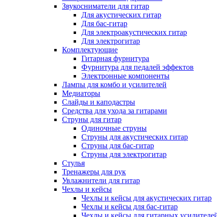
Звукосниматели для гитар
Для акустических гитар
Для бас-гитар
Для электроакустических гитар
Для электрогитар
Комплектующие
Гитарная фурнитура
Фурнитура для педалей эффектов
Электронные компоненты
Лампы для комбо и усилителей
Медиаторы
Слайды и каподастры
Средства для ухода за гитарами
Струны для гитар
Одиночные струны
Струны для акустических гитар
Струны для бас-гитар
Струны для электрогитар
Стулья
Тренажеры для рук
Увлажнители для гитар
Чехлы и кейсы
Чехлы и кейсы для акустических гитар
Чехлы и кейсы для бас-гитар
Чехлы и кейсы для гитарных усилителе