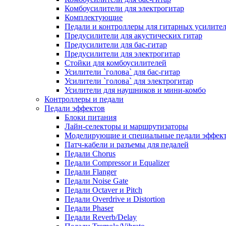
Комбоусилители для электрогитар
Комплектующие
Педали и контроллеры для гитарных усилите
Предусилители для акустических гитар
Предусилители для бас-гитар
Предусилители для электрогитар
Стойки для комбоусилителей
Усилители `голова` для бас-гитар
Усилители `голова` для электрогитар
Усилители для наушников и мини-комбо
Контроллеры и педали
Педали эффектов
Блоки питания
Лайн-селекторы и маршрутизаторы
Моделирующие и специальные педали эффек
Патч-кабели и разъемы для педалей
Педали Chorus
Педали Compressor и Equalizer
Педали Flanger
Педали Noise Gate
Педали Octaver и Pitch
Педали Overdrive и Distortion
Педали Phaser
Педали Reverb/Delay