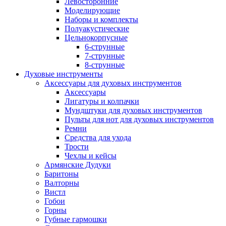
Левосторонние
Моделирующие
Наборы и комплекты
Полуакустические
Цельнокорпусные
6-струнные
7-струнные
8-струнные
Духовые инструменты
Аксессуары для духовых инструментов
Аксессуары
Лигатуры и колпачки
Мундштуки для духовых инструментов
Пульты для нот для духовых инструментов
Ремни
Средства для ухода
Трости
Чехлы и кейсы
Армянские Дудуки
Баритоны
Валторны
Вистл
Гобои
Горны
Губные гармошки