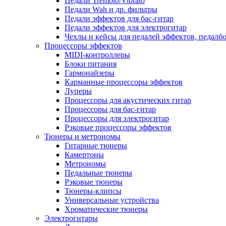
Педали Tremolo/Vibrato
Педали Wah и др. фильтры
Педали эффектов для бас-гитар
Педали эффектов для электрогитар
Чехлы и кейсы для педалей эффектов, педалб
Процессоры эффектов
MIDI-контроллеры
Блоки питания
Гармонайзеры
Карманные процессоры эффектов
Луперы
Процессоры для акустических гитар
Процессоры для бас-гитар
Процессоры для электрогитар
Рэковые процессоры эффектов
Тюнеры и метрономы
Гитарные тюнеры
Камертоны
Метрономы
Педальные тюнеры
Рэковые тюнеры
Тюнеры-клипсы
Универсальные устройства
Хроматические тюнеры
Электрогитары