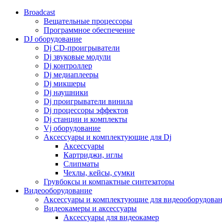
Broadcast
Вещательные процессоры
Программное обеспечение
DJ оборудование
Dj CD-проигрыватели
Dj звуковые модули
Dj контроллер
Dj медиаплееры
Dj микшеры
Dj наушники
Dj проигрыватели винила
Dj процессоры эффектов
Dj станции и комплекты
Vj оборудование
Аксессуары и комплектующие для Dj
Аксессуары
Картриджи, иглы
Слипматы
Чехлы, кейсы, сумки
Грувбоксы и компактные синтезаторы
Видеооборудование
Аксессуары и комплектующие для видеооборудова
Видеокамеры и аксессуары
Аксессуары для видеокамер