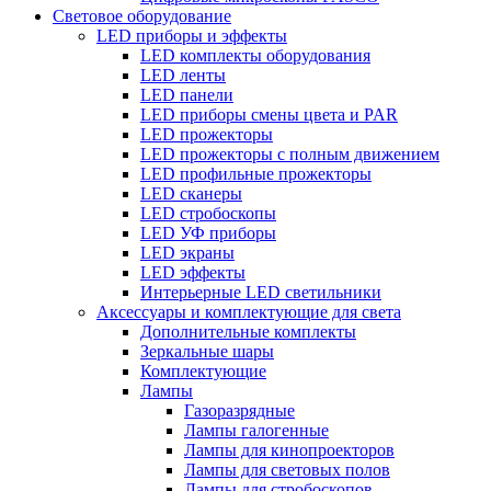
Световое оборудование
LED приборы и эффекты
LED комплекты оборудования
LED ленты
LED панели
LED приборы смены цвета и PAR
LED прожекторы
LED прожекторы с полным движением
LED профильные прожекторы
LED сканеры
LED стробоскопы
LED УФ приборы
LED экраны
LED эффекты
Интерьерные LED светильники
Аксессуары и комплектующие для света
Дополнительные комплекты
Зеркальные шары
Комплектующие
Лампы
Газоразрядные
Лампы галогенные
Лампы для кинопроекторов
Лампы для световых полов
Лампы для стробоскопов