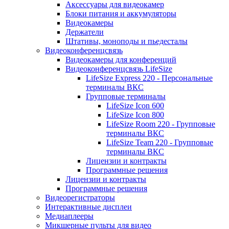
Аксессуары для видеокамер
Блоки питания и аккумуляторы
Видеокамеры
Держатели
Штативы, моноподы и пьедесталы
Видеоконференцсвязь
Видеокамеры для конференций
Видеоконференцсвязь LifeSize
LifeSize Express 220 - Персональные
терминалы ВКС
Групповые терминалы
LifeSize Icon 600
LifeSize Icon 800
LifeSize Room 220 - Групповые
терминалы ВКС
LifeSize Team 220 - Групповые
терминалы ВКС
Лицензии и контракты
Программные решения
Лицензии и контракты
Программные решения
Видеорегистраторы
Интерактивные дисплеи
Медиаплееры
Микшерные пульты для видео