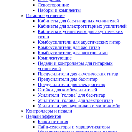
Левосторонние
Наборы и комплекты
Гитарное усиление
Кабинеты для бас-гитарных усилителей
Кабинеты для электрогитарных усилителей
Кабинеты к усилителям для акустических
гитар
Комбоусилители для акустических гитар
Комбоусилители для бас-гитар
Комбоусилители для электрогитар
Комплектующие
Педали и контроллеры для гитарных
усилителей
Предусилители для акустических гитар
Предусилители для бас-гитар
Предусилители для электрогитар
Стойки для комбоусилителей
Усилители `голова` для бас-гитар
Усилители `голова` для электрогитар
Усилители для наушников и мини-комбо
Контроллеры и педали
Педали эффектов
Блоки питания
Лайн-селекторы и маршрутизаторы