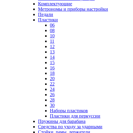
Комплектующие
Метрономы и приборы настройки
Педали
Пластики
06
08
10
11
12
13
14
15
16
18
20
22
24
26
28
30
Наборы пластиков
Пластики для перкуссии
Пружины для барабана
Средства по уходу за ударными
Стойки, рамы, держатели