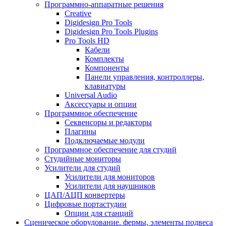
Программно-аппаратные решения
Creative
Digidesign Pro Tools
Digidesign Pro Tools Plugins
Pro Tools HD
Кабели
Комплекты
Компоненты
Панели управления, контроллеры,
клавиатуры
Universal Audio
Аксессуары и опции
Программное обеспечение
Cеквенсоры и редакторы
Плагины
Подключаемые модули
Программное обеспечение для студий
Студийные мониторы
Усилители для студий
Усилители для мониторов
Усилители для наушников
ЦАП/АЦП конвертеры
Цифровые портастудии
Опции для станций
Сценическое оборудование. фермы, элементы подвеса