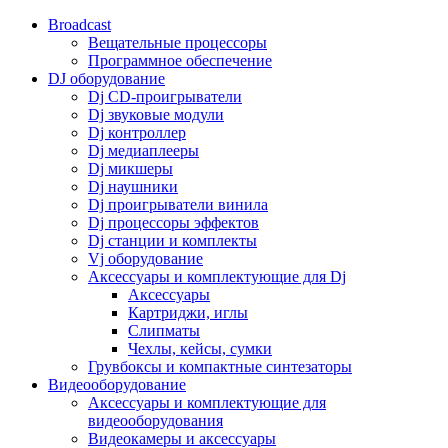
Broadcast
Вещательные процессоры
Программное обеспечение
DJ оборудование
Dj CD-проигрыватели
Dj звуковые модули
Dj контроллер
Dj медиаплееры
Dj микшеры
Dj наушники
Dj проигрыватели винила
Dj процессоры эффектов
Dj станции и комплекты
Vj оборудование
Аксессуары и комплектующие для Dj
Аксессуары
Картриджи, иглы
Слипматы
Чехлы, кейсы, сумки
Грувбоксы и компактные синтезаторы
Видеооборудование
Аксессуары и комплектующие для
видеооборудования
Видеокамеры и аксессуары