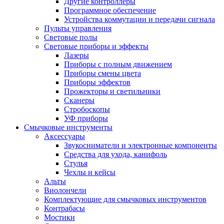
Другие контроллеры
Программное обеспечение
Устройства коммутации и передачи сигнала
Пульты управления
Световые полы
Световые приборы и эффекты
Лазеры
Приборы с полным движением
Приборы смены цвета
Приборы эффектов
Прожекторы и светильники
Сканеры
Стробоскопы
УФ приборы
Смычковые инструменты
Аксессуары
Звукосниматели и электронные компоненты
Средства для ухода, канифоль
Стулья
Чехлы и кейсы
Альты
Виолончели
Комплектующие для смычковых инструментов
Контрабасы
Мостики