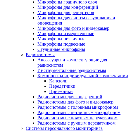
Микрофоны граничного слоя
Микрофоны для конференций
Микрофоны для репортеров
Микрофоны для систем озвучивания и
оповещения
Микрофоны для фото и видеокамер
Микрофоны измерительные
Микрофоны петличные
Микрофоны подвесные
Студийные микрофоны
Радиосистемы
Аксессуары и комплектующие для
радиосистем
Инструментальные радиосистемы
Компоненты индивидуальной комплектации
Капсюли
Передатчики
Приемники
Радиосистемы для конференций
Радиосистемы для фото и видеокамер
Радиосистемы с головным микрофоном
Радиосистемы с петличным микрофоном
Радиосистемы с поясным передатчиком
Радиосистемы с ручным передатчиком
Системы персонального мониторинга