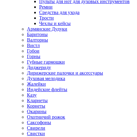
Пульты для нот для духовых инструментов
Ремни
Средства для ухода
Трости
Чехлы и кейсы
Армянские Дудуки
Баритоны
Валторны
Вистл
Гобои
Горны
Губные гармошки
Диджериду
Дирижерские палочки и аксессуары
Духовая мелодика
Жалейки
Индейские флейты
Казу
Кларнеты
Корнеты
Окарины
Охотничий рожок
Саксофоны
Свирели
Свистки