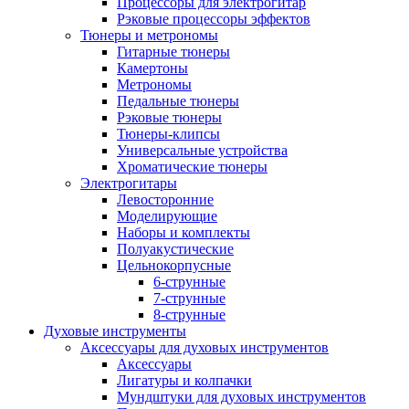
Процессоры для электрогитар
Рэковые процессоры эффектов
Тюнеры и метрономы
Гитарные тюнеры
Камертоны
Метрономы
Педальные тюнеры
Рэковые тюнеры
Тюнеры-клипсы
Универсальные устройства
Хроматические тюнеры
Электрогитары
Левосторонние
Моделирующие
Наборы и комплекты
Полуакустические
Цельнокорпусные
6-струнные
7-струнные
8-струнные
Духовые инструменты
Аксессуары для духовых инструментов
Аксессуары
Лигатуры и колпачки
Мундштуки для духовых инструментов