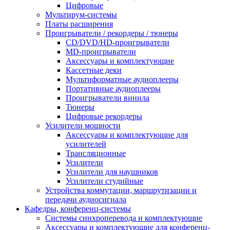
Цифровые
Мультирум-системы
Платы расширения
Проигрыватели / рекордеры / тюнеры
CD/DVD/HD-проигрыватели
MD-проигрыватели
Аксессуары и комплектующие
Кассетные деки
Мультиформатные аудиоплееры
Портативные аудиоплееры
Проигрыватели винила
Тюнеры
Цифровые рекордеры
Усилители мощности
Аксессуары и комплектующие для
усилителей
Трансляционные
Усилители
Усилители для наушников
Усилители студийные
Устройства коммутации, маршрутизации и
передачи аудиосигнала
Кафедры, конференц-системы
Cистемы синхроперевода и комплектующие
Аксессуары и комплектующие для конференц-