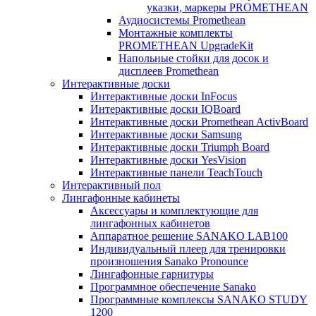
указки, маркеры PROMETHEAN
Аудиосистемы Promethean
Монтажные комплекты
PROMETHEAN UpgradeKit
Напольные стойки для досок и
дисплеев Promethean
Интерактивные доски
Интерактивные доски InFocus
Интерактивные доски IQBoard
Интерактивные доски Promethean ActivBoard
Интерактивные доски Samsung
Интерактивные доски Triumph Board
Интерактивные доски YesVision
Интерактивные панели TeachTouch
Интерактивный пол
Лингафонные кабинеты
Аксессуары и комплектующие для
лингафонных кабинетов
Аппаратное решение SANAKO LAB100
Индивидуальный плеер для тренировки
произношения Sanako Pronounce
Лингафонные гарнитуры
Программное обеспечение Sanako
Программные комплексы SANAKO STUDY
1200