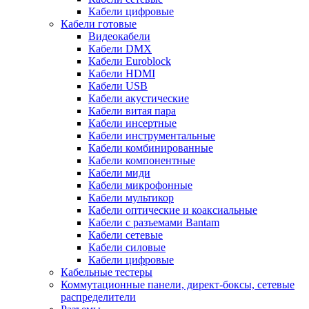
Кабели цифровые
Кабели готовые
Видеокабели
Кабели DMX
Кабели Euroblock
Кабели HDMI
Кабели USB
Кабели акустические
Кабели витая пара
Кабели инсертные
Кабели инструментальные
Кабели комбинированные
Кабели компонентные
Кабели миди
Кабели микрофонные
Кабели мультикор
Кабели оптические и коаксиальные
Кабели с разъемами Bantam
Кабели сетевые
Кабели силовые
Кабели цифровые
Кабельные тестеры
Коммутационные панели, директ-боксы, сетевые
распределители