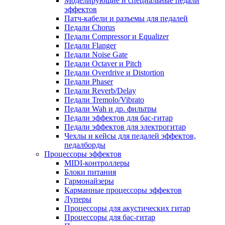
Моделирующие и специальные педали
эффектов
Патч-кабели и разъемы для педалей
Педали Chorus
Педали Compressor и Equalizer
Педали Flanger
Педали Noise Gate
Педали Octaver и Pitch
Педали Overdrive и Distortion
Педали Phaser
Педали Reverb/Delay
Педали Tremolo/Vibrato
Педали Wah и др. фильтры
Педали эффектов для бас-гитар
Педали эффектов для электрогитар
Чехлы и кейсы для педалей эффектов,
педалборды
Процессоры эффектов
MIDI-контроллеры
Блоки питания
Гармонайзеры
Карманные процессоры эффектов
Луперы
Процессоры для акустических гитар
Процессоры для бас-гитар