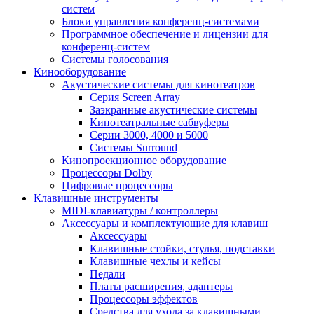
систем
Блоки управления конференц-системами
Программное обеспечение и лицензии для
конференц-систем
Системы голосования
Кинооборудование
Акустические системы для кинотеатров
Cерия Screen Array
Заэкранные акустические системы
Кинотеатральные сабвуферы
Серии 3000, 4000 и 5000
Системы Surround
Кинопроекционное оборудование
Процессоры Dolby
Цифровые процессоры
Клавишные инструменты
MIDI-клавиатуры / контроллеры
Аксессуары и комплектующие для клавиш
Аксессуары
Клавишные стойки, стулья, подставки
Клавишные чехлы и кейсы
Педали
Платы расширения, адаптеры
Процессоры эффектов
Средства для ухода за клавишными