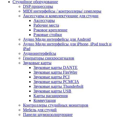
Студийное оборудование
DSP процессоры
MIDI интерфейсы / контроллеры/ семплеры
Аксессуары и комплектующие для студии
Аксессуары
Рабочие места
Рэковое крепление
Рэковые стойки
Аудио Миди интерфейсы для Android
Аудио Миди интерфейсы для iPhone, iPod touch и
iPad
Аудиоинтерфейсы
Генераторы синхросигналов
Звуковые карты
Звуковые карты DANTE
Звуковые карты FireWire
Звуковые карты PCI
Звуковые карты PCMCIA
Звуковые карты Thunderbolt
Звуковые карты USB
Карты расширения
Коммутация
Контроллеры студийных мониторов
Мебель для студий
Панели шумоизолирующие