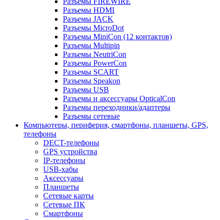
Разъемы FIREWIRE
Разъемы HDMI
Разъемы JACK
Разъемы MicroDot
Разъемы MiniCon (12 контактов)
Разъемы Multipin
Разъемы NeutriCon
Разъемы PowerCon
Разъемы SCART
Разъемы Speakon
Разъемы USB
Разъемы и аксессуары OpticalCon
Разъемы переходники/адаптеры
Разъемы сетевые
Компьютеры, периферия, смартфоны, планшеты, GPS,
телефоны
DECT-телефоны
GPS устройства
IP-телефоны
USB-хабы
Аксессуары
Планшеты
Сетевые карты
Сетевые ПК
Смартфоны