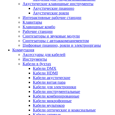
Акустические клавишные инструменты
Акустические пианино
Акустические рояли
Интерактивные рабочие станции
Клавитары
Клавишные комбо
Рабочие станции
Синтезаторы и звуковые модули
Синтезаторы с автоаккомпанементом
Цифровые пианино, рояли и электроорганы
Коммутация
Аксессуары для кабелей
Инструменты
Кабели в бухтах
Кабели DMX
Кабели HDMI
Кабели акустические
Кабели витая пара
Кабели для электроники
Кабели инструментальные
Кабели комбинированные
Кабели микрофонные
Кабели мультикор
Кабели оптические и коаксиальные
Кабели сетевые