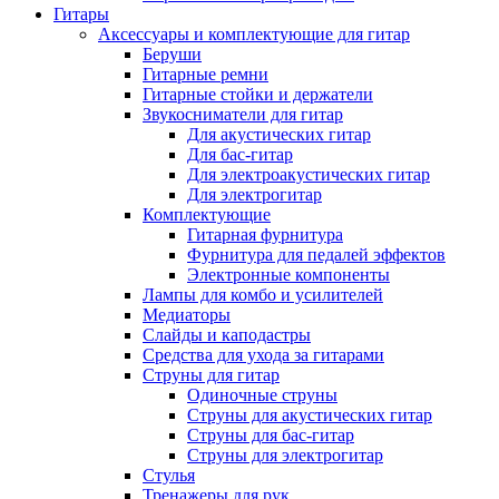
Гитары
Аксессуары и комплектующие для гитар
Беруши
Гитарные ремни
Гитарные стойки и держатели
Звукосниматели для гитар
Для акустических гитар
Для бас-гитар
Для электроакустических гитар
Для электрогитар
Комплектующие
Гитарная фурнитура
Фурнитура для педалей эффектов
Электронные компоненты
Лампы для комбо и усилителей
Медиаторы
Слайды и каподастры
Средства для ухода за гитарами
Струны для гитар
Одиночные струны
Струны для акустических гитар
Струны для бас-гитар
Струны для электрогитар
Стулья
Тренажеры для рук