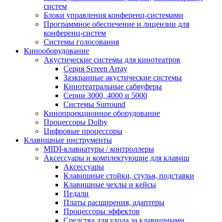
систем
Блоки управления конференц-системами
Программное обеспечение и лицензии для
конференц-систем
Системы голосования
Кинооборудование
Акустические системы для кинотеатров
Cерия Screen Array
Заэкранные акустические системы
Кинотеатральные сабвуферы
Серии 3000, 4000 и 5000
Системы Surround
Кинопроекционное оборудование
Процессоры Dolby
Цифровые процессоры
Клавишные инструменты
MIDI-клавиатуры / контроллеры
Аксессуары и комплектующие для клавиш
Аксессуары
Клавишные стойки, стулья, подставки
Клавишные чехлы и кейсы
Педали
Платы расширения, адаптеры
Процессоры эффектов
Средства для ухода за клавишными