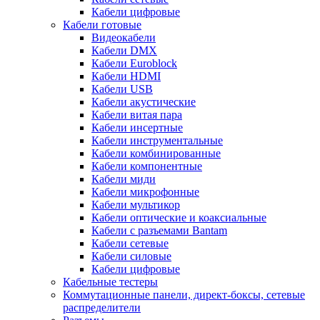
Кабели цифровые
Кабели готовые
Видеокабели
Кабели DMX
Кабели Euroblock
Кабели HDMI
Кабели USB
Кабели акустические
Кабели витая пара
Кабели инсертные
Кабели инструментальные
Кабели комбинированные
Кабели компонентные
Кабели миди
Кабели микрофонные
Кабели мультикор
Кабели оптические и коаксиальные
Кабели с разъемами Bantam
Кабели сетевые
Кабели силовые
Кабели цифровые
Кабельные тестеры
Коммутационные панели, директ-боксы, сетевые
распределители