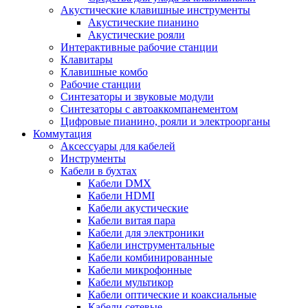
Акустические клавишные инструменты
Акустические пианино
Акустические рояли
Интерактивные рабочие станции
Клавитары
Клавишные комбо
Рабочие станции
Синтезаторы и звуковые модули
Синтезаторы с автоаккомпанементом
Цифровые пианино, рояли и электроорганы
Коммутация
Аксессуары для кабелей
Инструменты
Кабели в бухтах
Кабели DMX
Кабели HDMI
Кабели акустические
Кабели витая пара
Кабели для электроники
Кабели инструментальные
Кабели комбинированные
Кабели микрофонные
Кабели мультикор
Кабели оптические и коаксиальные
Кабели сетевые