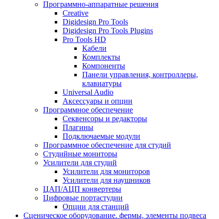
Программно-аппаратные решения
Creative
Digidesign Pro Tools
Digidesign Pro Tools Plugins
Pro Tools HD
Кабели
Комплекты
Компоненты
Панели управления, контроллеры,
клавиатуры
Universal Audio
Аксессуары и опции
Программное обеспечение
Cеквенсоры и редакторы
Плагины
Подключаемые модули
Программное обеспечение для студий
Студийные мониторы
Усилители для студий
Усилители для мониторов
Усилители для наушников
ЦАП/АЦП конвертеры
Цифровые портастудии
Опции для станций
Сценическое оборудование. фермы, элементы подвеса