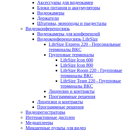
Аксессуары для видеокамер
Блоки питания и аккумуляторы
Видеокамеры
Держатели
Штативы, моноподы и пьедесталы
Видеоконференцсвязь
Видеокамеры для конференций
Видеоконференцсвязь LifeSize
LifeSize Express 220 - Персональные
терминалы ВКС
Групповые терминалы
LifeSize Icon 600
LifeSize Icon 800
LifeSize Room 220 - Групповые
терминалы ВКС
LifeSize Team 220 - Групповые
терминалы ВКС
Лицензии и контракты
Программные решения
Лицензии и контракты
Программные решения
Видеорегистраторы
Интерактивные дисплеи
Медиаплееры
Микшерные пульты для видео