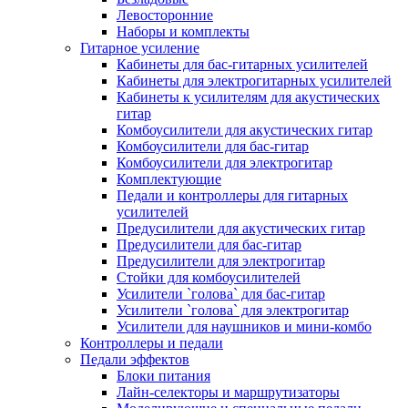
Левосторонние
Наборы и комплекты
Гитарное усиление
Кабинеты для бас-гитарных усилителей
Кабинеты для электрогитарных усилителей
Кабинеты к усилителям для акустических
гитар
Комбоусилители для акустических гитар
Комбоусилители для бас-гитар
Комбоусилители для электрогитар
Комплектующие
Педали и контроллеры для гитарных
усилителей
Предусилители для акустических гитар
Предусилители для бас-гитар
Предусилители для электрогитар
Стойки для комбоусилителей
Усилители `голова` для бас-гитар
Усилители `голова` для электрогитар
Усилители для наушников и мини-комбо
Контроллеры и педали
Педали эффектов
Блоки питания
Лайн-селекторы и маршрутизаторы