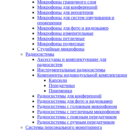
Микрофоны граничного слоя
Микрофоны для конференций
Микрофоны для репортеров
Микрофоны для систем озвучивания и
оповещения
Микрофоны для фото и видеокамер
Микрофоны измерительные
Микрофоны петличные
Микрофоны подвесные
Студийные микрофоны
Радиосистемы
Аксессуары и комплектующие для
радиосистем
Инструментальные радиосистемы
Компоненты индивидуальной комплектации
Капсюли
Передатчики
Приемники
Радиосистемы для конференций
Радиосистемы для фото и видеокамер
Радиосистемы с головным микрофоном
Радиосистемы с петличным микрофоном
Радиосистемы с поясным передатчиком
Радиосистемы с ручным передатчиком
Системы персонального мониторинга