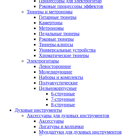
Процессоры для электрогитар
Рэковые процессоры эффектов
Тюнеры и метрономы
Гитарные тюнеры
Камертоны
Метрономы
Педальные тюнеры
Рэковые тюнеры
Тюнеры-клипсы
Универсальные устройства
Хроматические тюнеры
Электрогитары
Левосторонние
Моделирующие
Наборы и комплекты
Полуакустические
Цельнокорпусные
6-струнные
7-струнные
8-струнные
Духовые инструменты
Аксессуары для духовых инструментов
Аксессуары
Лигатуры и колпачки
Мундштуки для духовых инструментов