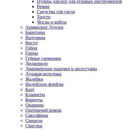
Пульты для нот для духовых инструментов
Ремни
Средства для ухода
Трости
Чехлы и кейсы
Армянские Дудуки
Баритоны
Валторны
Вистл
Гобои
Горны
Губные гармошки
Диджериду
Дирижерские палочки и аксессуары
Духовая мелодика
Жалейки
Индейские флейты
Казу
Кларнеты
Корнеты
Окарины
Охотничий рожок
Саксофоны
Свирели
Свистки