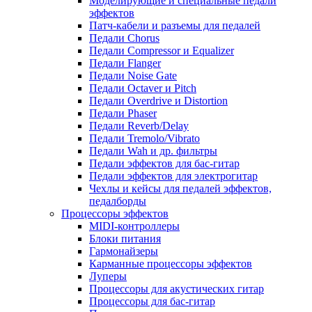
Моделирующие и специальные педали
эффектов
Патч-кабели и разъемы для педалей
Педали Chorus
Педали Compressor и Equalizer
Педали Flanger
Педали Noise Gate
Педали Octaver и Pitch
Педали Overdrive и Distortion
Педали Phaser
Педали Reverb/Delay
Педали Tremolo/Vibrato
Педали Wah и др. фильтры
Педали эффектов для бас-гитар
Педали эффектов для электрогитар
Чехлы и кейсы для педалей эффектов,
педалборды
Процессоры эффектов
MIDI-контроллеры
Блоки питания
Гармонайзеры
Карманные процессоры эффектов
Луперы
Процессоры для акустических гитар
Процессоры для бас-гитар