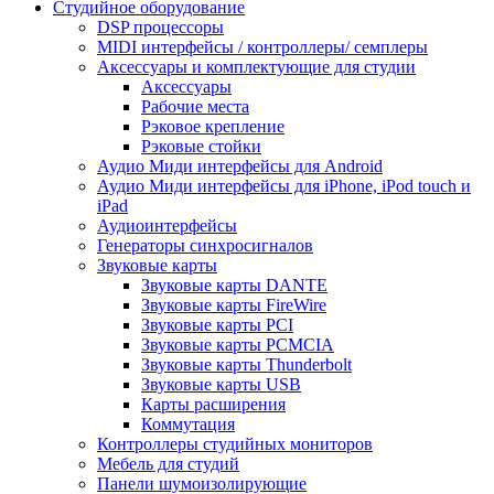
Студийное оборудование
DSP процессоры
MIDI интерфейсы / контроллеры/ семплеры
Аксессуары и комплектующие для студии
Аксессуары
Рабочие места
Рэковое крепление
Рэковые стойки
Аудио Миди интерфейсы для Android
Аудио Миди интерфейсы для iPhone, iPod touch и
iPad
Аудиоинтерфейсы
Генераторы синхросигналов
Звуковые карты
Звуковые карты DANTE
Звуковые карты FireWire
Звуковые карты PCI
Звуковые карты PCMCIA
Звуковые карты Thunderbolt
Звуковые карты USB
Карты расширения
Коммутация
Контроллеры студийных мониторов
Мебель для студий
Панели шумоизолирующие