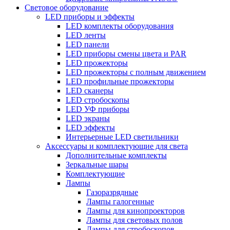
Световое оборудование
LED приборы и эффекты
LED комплекты оборудования
LED ленты
LED панели
LED приборы смены цвета и PAR
LED прожекторы
LED прожекторы с полным движением
LED профильные прожекторы
LED сканеры
LED стробоскопы
LED УФ приборы
LED экраны
LED эффекты
Интерьерные LED светильники
Аксессуары и комплектующие для света
Дополнительные комплекты
Зеркальные шары
Комплектующие
Лампы
Газоразрядные
Лампы галогенные
Лампы для кинопроекторов
Лампы для световых полов
Лампы для стробоскопов