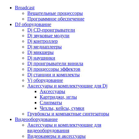
Broadcast
Вещательные процессоры
Программное обеспечение
DJ оборудование
Dj CD-проигрыватели
Dj звуковые модули
Dj контроллер
Dj медиаплееры
Dj микшеры
Dj наушники
Dj проигрыватели винила
Dj процессоры эффектов
Dj станции и комплекты
Vj оборудование
Аксессуары и комплектующие для Dj
Аксессуары
Картриджи, иглы
Слипматы
Чехлы, кейсы, сумки
Грувбоксы и компактные синтезаторы
Видеооборудование
Аксессуары и комплектующие для
видеооборудования
Видеокамеры и аксессуары