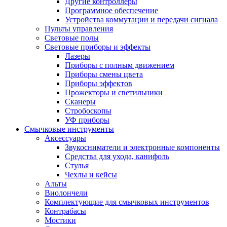
Другие контроллеры
Программное обеспечение
Устройства коммутации и передачи сигнала
Пульты управления
Световые полы
Световые приборы и эффекты
Лазеры
Приборы с полным движением
Приборы смены цвета
Приборы эффектов
Прожекторы и светильники
Сканеры
Стробоскопы
УФ приборы
Смычковые инструменты
Аксессуары
Звукосниматели и электронные компоненты
Средства для ухода, канифоль
Стулья
Чехлы и кейсы
Альты
Виолончели
Комплектующие для смычковых инструментов
Контрабасы
Мостики