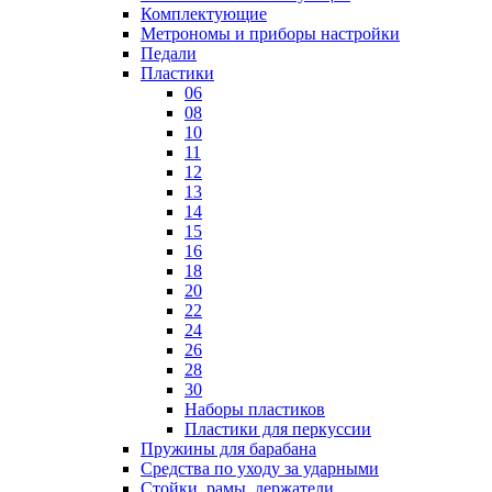
Комплектующие
Метрономы и приборы настройки
Педали
Пластики
06
08
10
11
12
13
14
15
16
18
20
22
24
26
28
30
Наборы пластиков
Пластики для перкуссии
Пружины для барабана
Средства по уходу за ударными
Стойки, рамы, держатели