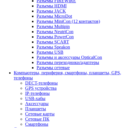
Разъемы FIREWIRE
Разъемы HDMI
Разъемы JACK
Разъемы MicroDot
Разъемы MiniCon (12 контактов)
Разъемы Multipin
Разъемы NeutriCon
Разъемы PowerCon
Разъемы SCART
Разъемы Speakon
Разъемы USB
Разъемы и аксессуары OpticalCon
Разъемы переходники/адаптеры
Разъемы сетевые
Компьютеры, периферия, смартфоны, планшеты, GPS,
телефоны
DECT-телефоны
GPS устройства
IP-телефоны
USB-хабы
Аксессуары
Планшеты
Сетевые карты
Сетевые ПК
Смартфоны