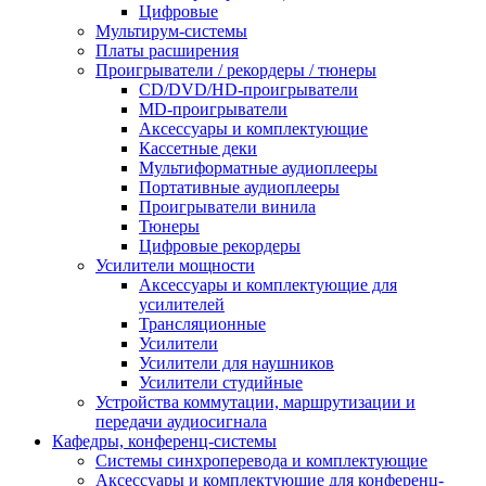
Цифровые
Мультирум-системы
Платы расширения
Проигрыватели / рекордеры / тюнеры
CD/DVD/HD-проигрыватели
MD-проигрыватели
Аксессуары и комплектующие
Кассетные деки
Мультиформатные аудиоплееры
Портативные аудиоплееры
Проигрыватели винила
Тюнеры
Цифровые рекордеры
Усилители мощности
Аксессуары и комплектующие для
усилителей
Трансляционные
Усилители
Усилители для наушников
Усилители студийные
Устройства коммутации, маршрутизации и
передачи аудиосигнала
Кафедры, конференц-системы
Cистемы синхроперевода и комплектующие
Аксессуары и комплектующие для конференц-