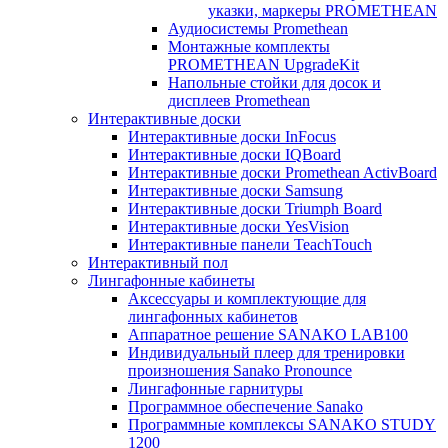
указки, маркеры PROMETHEAN
Аудиосистемы Promethean
Монтажные комплекты
PROMETHEAN UpgradeKit
Напольные стойки для досок и
дисплеев Promethean
Интерактивные доски
Интерактивные доски InFocus
Интерактивные доски IQBoard
Интерактивные доски Promethean ActivBoard
Интерактивные доски Samsung
Интерактивные доски Triumph Board
Интерактивные доски YesVision
Интерактивные панели TeachTouch
Интерактивный пол
Лингафонные кабинеты
Аксессуары и комплектующие для
лингафонных кабинетов
Аппаратное решение SANAKO LAB100
Индивидуальный плеер для тренировки
произношения Sanako Pronounce
Лингафонные гарнитуры
Программное обеспечение Sanako
Программные комплексы SANAKO STUDY
1200