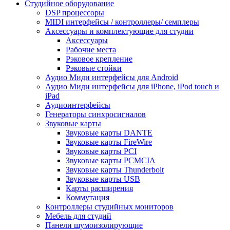
Студийное оборудование
DSP процессоры
MIDI интерфейсы / контроллеры/ семплеры
Аксессуары и комплектующие для студии
Аксессуары
Рабочие места
Рэковое крепление
Рэковые стойки
Аудио Миди интерфейсы для Android
Аудио Миди интерфейсы для iPhone, iPod touch и
iPad
Аудиоинтерфейсы
Генераторы синхросигналов
Звуковые карты
Звуковые карты DANTE
Звуковые карты FireWire
Звуковые карты PCI
Звуковые карты PCMCIA
Звуковые карты Thunderbolt
Звуковые карты USB
Карты расширения
Коммутация
Контроллеры студийных мониторов
Мебель для студий
Панели шумоизолирующие