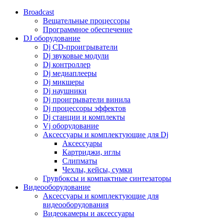
Broadcast
Вещательные процессоры
Программное обеспечение
DJ оборудование
Dj CD-проигрыватели
Dj звуковые модули
Dj контроллер
Dj медиаплееры
Dj микшеры
Dj наушники
Dj проигрыватели винила
Dj процессоры эффектов
Dj станции и комплекты
Vj оборудование
Аксессуары и комплектующие для Dj
Аксессуары
Картриджи, иглы
Слипматы
Чехлы, кейсы, сумки
Грувбоксы и компактные синтезаторы
Видеооборудование
Аксессуары и комплектующие для
видеооборудования
Видеокамеры и аксессуары