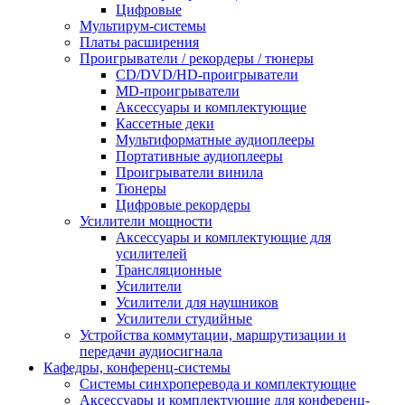
Цифровые
Мультирум-системы
Платы расширения
Проигрыватели / рекордеры / тюнеры
CD/DVD/HD-проигрыватели
MD-проигрыватели
Аксессуары и комплектующие
Кассетные деки
Мультиформатные аудиоплееры
Портативные аудиоплееры
Проигрыватели винила
Тюнеры
Цифровые рекордеры
Усилители мощности
Аксессуары и комплектующие для
усилителей
Трансляционные
Усилители
Усилители для наушников
Усилители студийные
Устройства коммутации, маршрутизации и
передачи аудиосигнала
Кафедры, конференц-системы
Cистемы синхроперевода и комплектующие
Аксессуары и комплектующие для конференц-