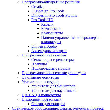
Программно-аппаратные решения
Creative
Digidesign Pro Tools
Digidesign Pro Tools Plugins
Pro Tools HD
Кабели
Комплекты
Компоненты
Панели управления, контроллеры,
клавиатуры
Universal Audio
Аксессуары и опции
Программное обеспечение
Cеквенсоры и редакторы
Плагины
Подключаемые модули
Программное обеспечение для студий
Студийные мониторы
Усилители для студий
Усилители для мониторов
Усилители для наушников
ЦАП/АЦП конвертеры
Цифровые портастудии
Опции для станций
Сценическое оборудование. фермы, элементы подвеса