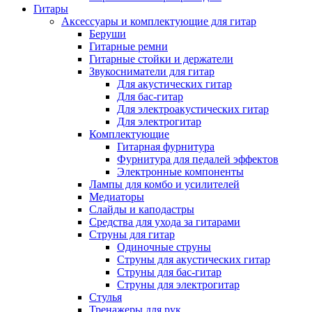
Гитары
Аксессуары и комплектующие для гитар
Беруши
Гитарные ремни
Гитарные стойки и держатели
Звукосниматели для гитар
Для акустических гитар
Для бас-гитар
Для электроакустических гитар
Для электрогитар
Комплектующие
Гитарная фурнитура
Фурнитура для педалей эффектов
Электронные компоненты
Лампы для комбо и усилителей
Медиаторы
Слайды и каподастры
Средства для ухода за гитарами
Струны для гитар
Одиночные струны
Струны для акустических гитар
Струны для бас-гитар
Струны для электрогитар
Стулья
Тренажеры для рук