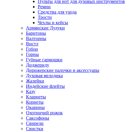
Пульты для нот для духовых инструментов
Ремни
Средства для ухода
Трости
Чехлы и кейсы
Армянские Дудуки
Баритоны
Валторны
Вистл
Гобои
Горны
Губные гармошки
Диджериду
Дирижерские палочки и аксессуары
Духовая мелодика
Жалейки
Индейские флейты
Казу
Кларнеты
Корнеты
Окарины
Охотничий рожок
Саксофоны
Свирели
Свистки