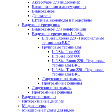
Аксессуары для видеокамер
Блоки питания и аккумуляторы
Видеокамеры
Держатели
Штативы, моноподы и пьедесталы
Видеоконференцсвязь
Видеокамеры для конференций
Видеоконференцсвязь LifeSize
LifeSize Express 220 - Персональные
терминалы ВКС
Групповые терминалы
LifeSize Icon 600
LifeSize Icon 800
LifeSize Room 220 - Групповые
терминалы ВКС
LifeSize Team 220 - Групповые
терминалы ВКС
Лицензии и контракты
Программные решения
Лицензии и контракты
Программные решения
Видеорегистраторы
Интерактивные дисплеи
Медиаплееры
Микшерные пульты для видео