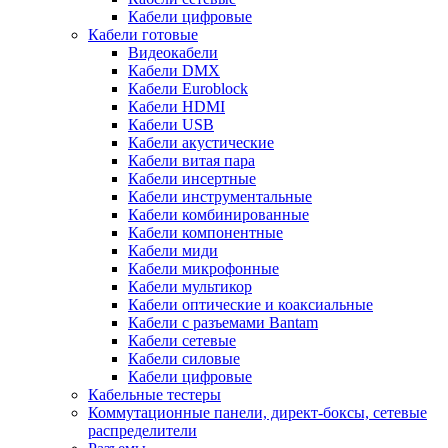
Кабели цифровые
Кабели готовые
Видеокабели
Кабели DMX
Кабели Euroblock
Кабели HDMI
Кабели USB
Кабели акустические
Кабели витая пара
Кабели инсертные
Кабели инструментальные
Кабели комбинированные
Кабели компонентные
Кабели миди
Кабели микрофонные
Кабели мультикор
Кабели оптические и коаксиальные
Кабели с разъемами Bantam
Кабели сетевые
Кабели силовые
Кабели цифровые
Кабельные тестеры
Коммутационные панели, директ-боксы, сетевые
распределители