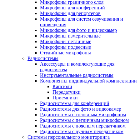
Микрофоны граничного слоя
Микрофоны для конференций
Микрофоны для репортеров
Микрофоны для систем озвучивания и
оповещения
Микрофоны для фото и видеокамер
Микрофоны измерительные
Микрофоны петличные
Микрофоны подвесные
Студийные микрофоны
Радиосистемы
Аксессуары и комплектующие для
радиосистем
Инструментальные радиосистемы
Компоненты индивидуальной комплектации
Капсюли
Передатчики
Приемники
Радиосистемы для конференций
Радиосистемы для фото и видеокамер
Радиосистемы с головным микрофоном
Радиосистемы с петличным микрофоном
Радиосистемы с поясным передатчиком
Радиосистемы с ручным передатчиком
Системы персонального мониторинга