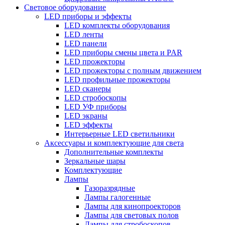
Световое оборудование
LED приборы и эффекты
LED комплекты оборудования
LED ленты
LED панели
LED приборы смены цвета и PAR
LED прожекторы
LED прожекторы с полным движением
LED профильные прожекторы
LED сканеры
LED стробоскопы
LED УФ приборы
LED экраны
LED эффекты
Интерьерные LED светильники
Аксессуары и комплектующие для света
Дополнительные комплекты
Зеркальные шары
Комплектующие
Лампы
Газоразрядные
Лампы галогенные
Лампы для кинопроекторов
Лампы для световых полов
Лампы для стробоскопов