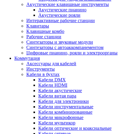
Акустические клавишные инструменты
Акустические пианино
Акустические рояли
Интерактивные рабочие станции
Клавитары
Клавишные комбо
Рабочие станции
Синтезаторы и звуковые модули
Синтезаторы с автоаккомпанементом
Цифровые пианино, рояли и электроорганы
Коммутация
Аксессуары для кабелей
Инструменты
Кабели в бухтах
Кабели DMX
Кабели HDMI
Кабели акустические
Кабели витая пара
Кабели для электроники
Кабели инструментальные
Кабели комбинированные
Кабели микрофонные
Кабели мультикор
Кабели оптические и коаксиальные
Кабели сетевые