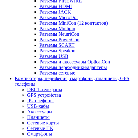
Разъемы FIREWIRE
Разъемы HDMI
Разъемы JACK
Разъемы MicroDot
Разъемы MiniCon (12 контактов)
Разъемы Multipin
Разъемы NeutriCon
Разъемы PowerCon
Разъемы SCART
Разъемы Speakon
Разъемы USB
Разъемы и аксессуары OpticalCon
Разъемы переходники/адаптеры
Разъемы сетевые
Компьютеры, периферия, смартфоны, планшеты, GPS,
телефоны
DECT-телефоны
GPS устройства
IP-телефоны
USB-хабы
Аксессуары
Планшеты
Сетевые карты
Сетевые ПК
Смартфоны