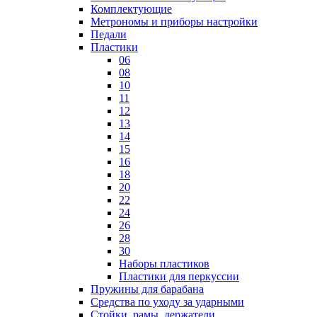
Комплектующие
Метрономы и приборы настройки
Педали
Пластики
06
08
10
11
12
13
14
15
16
18
20
22
24
26
28
30
Наборы пластиков
Пластики для перкуссии
Пружины для барабана
Средства по уходу за ударными
Стойки, рамы, держатели