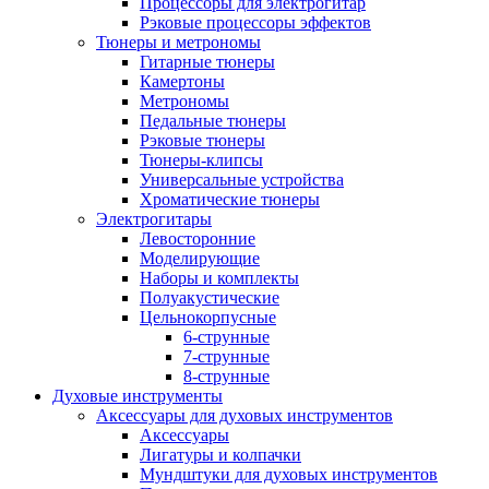
Процессоры для электрогитар
Рэковые процессоры эффектов
Тюнеры и метрономы
Гитарные тюнеры
Камертоны
Метрономы
Педальные тюнеры
Рэковые тюнеры
Тюнеры-клипсы
Универсальные устройства
Хроматические тюнеры
Электрогитары
Левосторонние
Моделирующие
Наборы и комплекты
Полуакустические
Цельнокорпусные
6-струнные
7-струнные
8-струнные
Духовые инструменты
Аксессуары для духовых инструментов
Аксессуары
Лигатуры и колпачки
Мундштуки для духовых инструментов