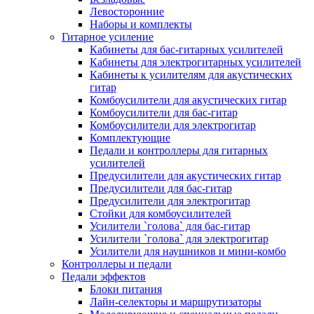
Левосторонние
Наборы и комплекты
Гитарное усиление
Кабинеты для бас-гитарных усилителей
Кабинеты для электрогитарных усилителей
Кабинеты к усилителям для акустических
гитар
Комбоусилители для акустических гитар
Комбоусилители для бас-гитар
Комбоусилители для электрогитар
Комплектующие
Педали и контроллеры для гитарных
усилителей
Предусилители для акустических гитар
Предусилители для бас-гитар
Предусилители для электрогитар
Стойки для комбоусилителей
Усилители `голова` для бас-гитар
Усилители `голова` для электрогитар
Усилители для наушников и мини-комбо
Контроллеры и педали
Педали эффектов
Блоки питания
Лайн-селекторы и маршрутизаторы