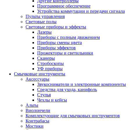
Другие контроллеры
Программное обеспечение
Устройства коммутации и передачи сигнала
Пульты управления
Световые полы
Световые приборы и эффекты
Лазеры
Приборы с полным движением
Приборы смены цвета
Приборы эффектов
Прожекторы и светильники
Сканеры
Стробоскопы
УФ приборы
Смычковые инструменты
Аксессуары
Звукосниматели и электронные компоненты
Средства для ухода, канифоль
Стулья
Чехлы и кейсы
Альты
Виолончели
Комплектующие для смычковых инструментов
Контрабасы
Мостики