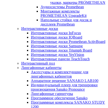
указки, маркеры PROMETHEAN
Аудиосистемы Promethean
Монтажные комплекты
PROMETHEAN UpgradeKit
Напольные стойки для досок и
дисплеев Promethean
Интерактивные доски
Интерактивные доски InFocus
Интерактивные доски IQBoard
Интерактивные доски Promethean ActivBoard
Интерактивные доски Samsung
Интерактивные доски Triumph Board
Интерактивные доски YesVision
Интерактивные панели TeachTouch
Интерактивный пол
Лингафонные кабинеты
Аксессуары и комплектующие для
лингафонных кабинетов
Аппаратное решение SANAKO LAB100
Индивидуальный плеер для тренировки
произношения Sanako Pronounce
Лингафонные гарнитуры
Программное обеспечение Sanako
Программные комплексы SANAKO STUDY
1200