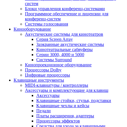
систем
Блоки управления конференц-системами
Программное обеспечение и лицензии для
конференц-систем
Системы голосования
Кинооборудование
Акустические системы для кинотеатров
Cерия Screen Array
Заэкранные акустические системы
Кинотеатральные сабвуферы
Серии 3000, 4000 и 5000
Системы Surround
Кинопроекционное оборудование
Процессоры Dolby
Цифровые процессоры
Клавишные инструменты
MIDI-клавиатуры / контроллеры
Аксессуары и комплектующие для клавиш
Аксессуары
Клавишные стойки, стулья, подставки
Клавишные чехлы и кейсы
Педали
Платы расширения, адаптеры
Процессоры эффектов
Средства для ухода за клавишными