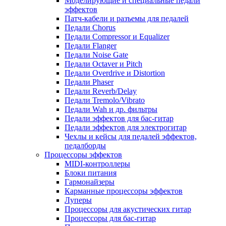
Моделирующие и специальные педали
эффектов
Патч-кабели и разъемы для педалей
Педали Chorus
Педали Compressor и Equalizer
Педали Flanger
Педали Noise Gate
Педали Octaver и Pitch
Педали Overdrive и Distortion
Педали Phaser
Педали Reverb/Delay
Педали Tremolo/Vibrato
Педали Wah и др. фильтры
Педали эффектов для бас-гитар
Педали эффектов для электрогитар
Чехлы и кейсы для педалей эффектов,
педалборды
Процессоры эффектов
MIDI-контроллеры
Блоки питания
Гармонайзеры
Карманные процессоры эффектов
Луперы
Процессоры для акустических гитар
Процессоры для бас-гитар